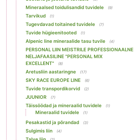
Mineraalsed toidulisandid tuvidele
(9)
Tarvikud
(1)
Tugevdavad toitained tuvidele
(7)
Tuvide hügieenitooted
(1)
Alpenic line mineraalide tasu tuvile
(4)
PERSONAL LIIN MEISTRILE PROFESSIONAALNE
NELJAFAASILINE "PERSONAL MIX
EXCELLENT"
(8)
Aretusliin aastaringne
(17)
SKY RACE EUROPE LINE
(6)
Tuvide transpordikorvid
(2)
JUUNIOR
(7)
Täissöödad ja mineraalid tuvidele
(1)
Mineraalid tuvidele
(1)
Pesakastid ja põrandad
(3)
Sulgimis liin
(4)
Talve liin
(2)