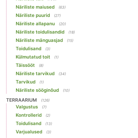
Näriliste maiused
(63)
Näriliste puurid
(27)
Näriliste allapanu
(20)
Näriliste toidulisandid
(18)
Näriliste mänguasjad
(15)
Toidulisand
(3)
Külmutatud toit
(1)
Täissööt
(8)
Näriliste tarvikud
(34)
Tarvikud
(1)
Näriliste sööginõud
(10)
TERRAARIUM
(126)
Valgustus
(7)
Kontrollerid
(2)
Toidulisand
(13)
Varjualused
(3)