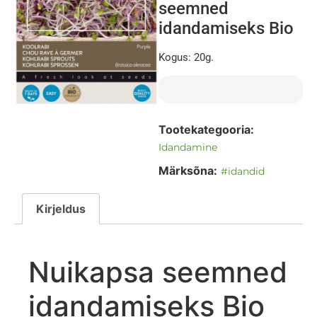
seemned
idandamiseks Bio
Kogus: 20g.
Tootekategooria:
Idandamine
Märksõna:
#idandid
Kirjeldus
Nuikapsa seemned
idandamiseks Bio