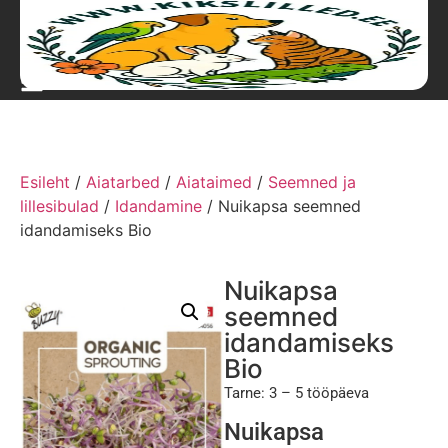
Esileht
/
Aiatarbed
/
Aiataimed
/
Seemned ja
lillesibulad
/
Idandamine
/ Nuikapsa seemned
idandamiseks Bio
Nuikapsa
seemned
idandamiseks
Bio
Tarne: 3 – 5 tööpäeva
Nuikapsa