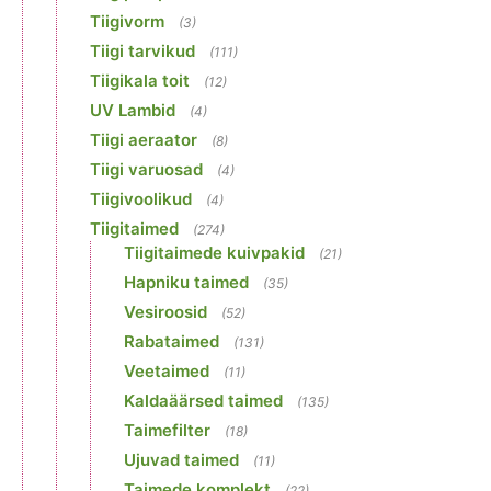
Tiigivorm
(3)
Tiigi tarvikud
(111)
Tiigikala toit
(12)
UV Lambid
(4)
Tiigi aeraator
(8)
Tiigi varuosad
(4)
Tiigivoolikud
(4)
Tiigitaimed
(274)
Tiigitaimede kuivpakid
(21)
Hapniku taimed
(35)
Vesiroosid
(52)
Rabataimed
(131)
Veetaimed
(11)
Kaldaäärsed taimed
(135)
Taimefilter
(18)
Ujuvad taimed
(11)
Taimede komplekt
(22)