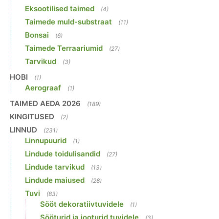
Eksootilised taimed
(4)
Taimede muld-substraat
(11)
Bonsai
(6)
Taimede Terraariumid
(27)
Tarvikud
(3)
HOBI
(1)
Aerograaf
(1)
TAIMED AEDA 2026
(189)
KINGITUSED
(2)
LINNUD
(231)
Linnupuurid
(1)
Lindude toidulisandid
(27)
Lindude tarvikud
(13)
Lindude maiused
(28)
Tuvi
(83)
Sööt dekoratiivtuvidele
(1)
Sööturid ja jooturid tuvidele
(3)