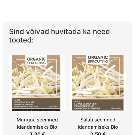
Sind võivad huvitada ka need
tooted:
Mungoa seemned
Salati seemned
idandamiseks Bio
idandamiseks Bio
3,30
€
3,50
€