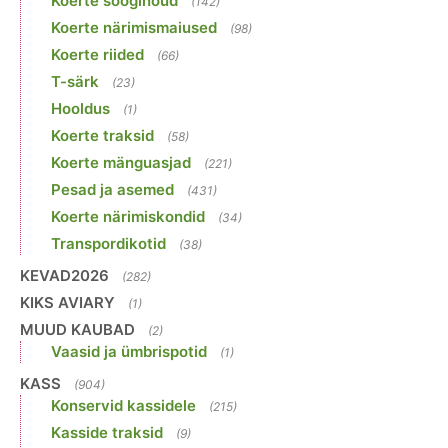
Koerte sööginõud
(142)
Koerte närimismaiused
(98)
Koerte riided
(66)
T-särk
(23)
Hooldus
(1)
Koerte traksid
(58)
Koerte mänguasjad
(221)
Pesad ja asemed
(431)
Koerte närimiskondid
(34)
Transpordikotid
(38)
KEVAD2026
(282)
KIKS AVIARY
(1)
MUUD KAUBAD
(2)
Vaasid ja ümbrispotid
(1)
KASS
(904)
Konservid kassidele
(215)
Kasside traksid
(9)