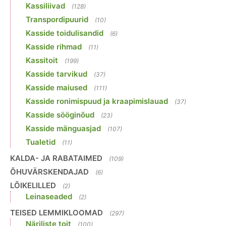
Kassiliivad
(128)
Transpordipuurid
(10)
Kasside toidulisandid
(6)
Kasside rihmad
(11)
Kassitoit
(199)
Kasside tarvikud
(37)
Kasside maiused
(111)
Kasside ronimispuud ja kraapimislauad
(37)
Kasside sööginõud
(23)
Kasside mänguasjad
(107)
Tualetid
(11)
KALDA- JA RABATAIMED
(109)
ÕHUVÄRSKENDAJAD
(6)
LÕIKELILLED
(2)
Leinaseaded
(2)
TEISED LEMMIKLOOMAD
(297)
Näriliste toit
(100)