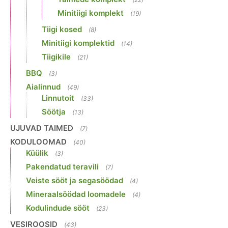
Minitiigi komplekt
(19)
Tiigi kosed
(8)
Minitiigi komplektid
(14)
Tiigikile
(21)
BBQ
(3)
Aialinnud
(49)
Linnutoit
(33)
Söötja
(13)
UJUVAD TAIMED
(7)
KODULOOMAD
(40)
Küülik
(3)
Pakendatud teravili
(7)
Veiste sööt ja segasöödad
(4)
Mineraalsöödad loomadele
(4)
Kodulindude sööt
(23)
VESIROOSID
(43)