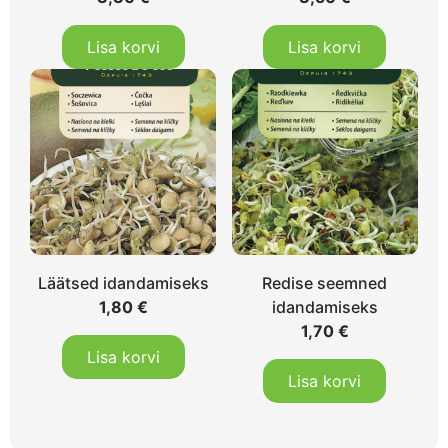
Lisa korvi
Lisa korvi
Läätsed idandamiseks
Redise seemned
1,80
€
idandamiseks
1,70
€
Lisa korvi
Lisa korvi