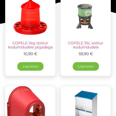
COPELE 2kg söötur
COPELE 35L söötur
kodulindudele jalgadega
kodulindudele
10,90
€
59,90
€
Lisa korvi
Lisa korvi