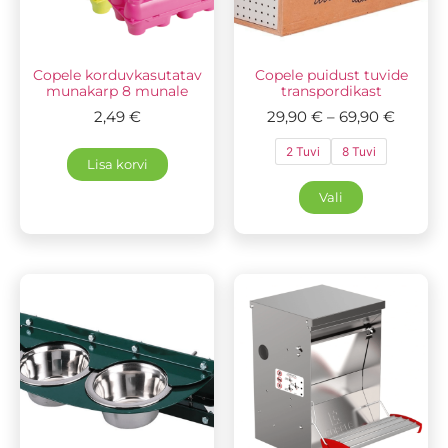
Copele korduvkasutatav
Copele puidust tuvide
munakarp 8 munale
transpordikast
2,49
€
29,90
€
–
69,90
€
2 Tuvi
8 Tuvi
Lisa korvi
Vali