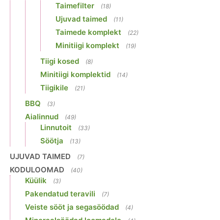
Taimefilter
(18)
Ujuvad taimed
(11)
Taimede komplekt
(22)
Minitiigi komplekt
(19)
Tiigi kosed
(8)
Minitiigi komplektid
(14)
Tiigikile
(21)
BBQ
(3)
Aialinnud
(49)
Linnutoit
(33)
Söötja
(13)
UJUVAD TAIMED
(7)
KODULOOMAD
(40)
Küülik
(3)
Pakendatud teravili
(7)
Veiste sööt ja segasöödad
(4)