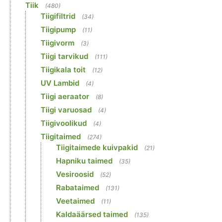
Tiik
(480)
Tiigifiltrid
(34)
Tiigipump
(11)
Tiigivorm
(3)
Tiigi tarvikud
(111)
Tiigikala toit
(12)
UV Lambid
(4)
Tiigi aeraator
(8)
Tiigi varuosad
(4)
Tiigivoolikud
(4)
Tiigitaimed
(274)
Tiigitaimede kuivpakid
(21)
Hapniku taimed
(35)
Vesiroosid
(52)
Rabataimed
(131)
Veetaimed
(11)
Kaldaäärsed taimed
(135)