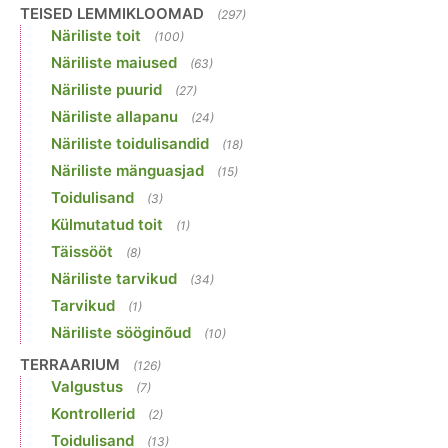
TEISED LEMMIKLOOMAD
(297)
Näriliste toit
(100)
Näriliste maiused
(63)
Näriliste puurid
(27)
Näriliste allapanu
(24)
Näriliste toidulisandid
(18)
Näriliste mänguasjad
(15)
Toidulisand
(3)
Külmutatud toit
(1)
Täissööt
(8)
Näriliste tarvikud
(34)
Tarvikud
(1)
Näriliste sööginõud
(10)
TERRAARIUM
(126)
Valgustus
(7)
Kontrollerid
(2)
Toidulisand
(13)