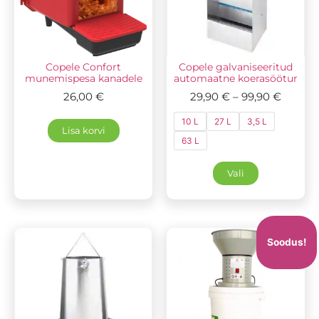
Copele Confort
Copele galvaniseeritud
munemispesa kanadele
automaatne koerasöötur
26,00
€
29,90
€
–
99,90
€
10 L
27 L
3,5 L
Lisa korvi
63 L
Vali
Soodus!