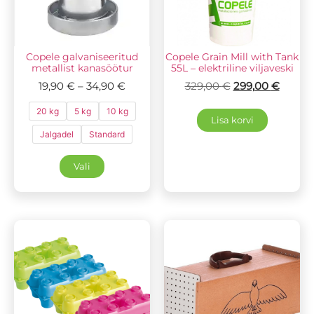
Copele galvaniseeritud
Copele Grain Mill with Tank
metallist kanasöötur
55L – elektriline viljaveski
19,90
€
–
34,90
€
329,00
€
299,00
€
20 kg
5 kg
10 kg
Lisa korvi
Jalgadel
Standard
Vali