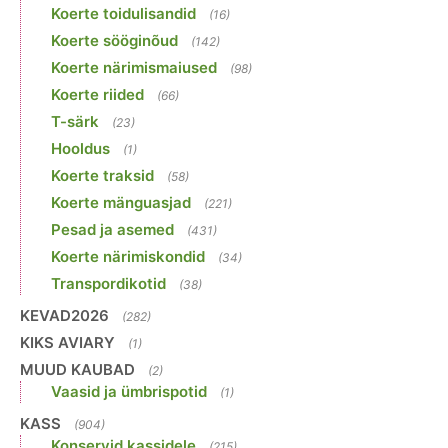
Koerte toidulisandid
(16)
Koerte sööginõud
(142)
Koerte närimismaiused
(98)
Koerte riided
(66)
T-särk
(23)
Hooldus
(1)
Koerte traksid
(58)
Koerte mänguasjad
(221)
Pesad ja asemed
(431)
Koerte närimiskondid
(34)
Transpordikotid
(38)
KEVAD2026
(282)
KIKS AVIARY
(1)
MUUD KAUBAD
(2)
Vaasid ja ümbrispotid
(1)
KASS
(904)
Konservid kassidele
(215)