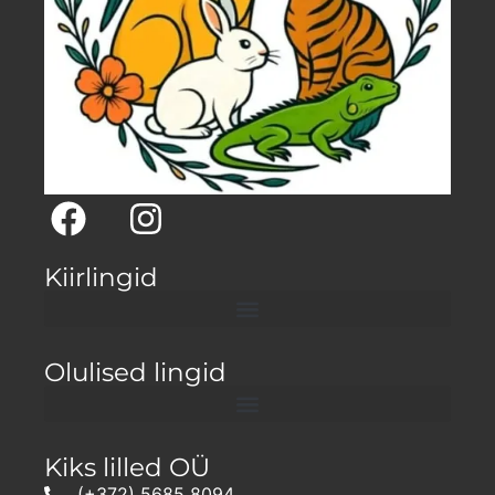
Kiirlingid
Olulised lingid
Kiks lilled OÜ
(+372) 5685 8094