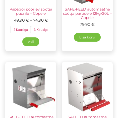
Papagoi pöörlev söötja
SAFE-FEED automaatne
puurile – Copele
söötja partidele 12kg/20L –
Copele
49,90
€
–
74,90
€
79,90
€
2 Kausiga
3 Kausiga
Lisa korvi
Vali
SAFE-FEED automaatne
SAFEED automaatne