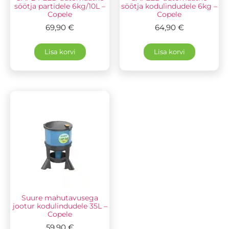
söötja partidele 6kg/10L –
söötja kodulindudele 6kg –
Copele
Copele
69,90
€
64,90
€
Lisa korvi
Lisa korvi
Suure mahutavusega
jootur kodulindudele 35L –
Copele
59,90
€