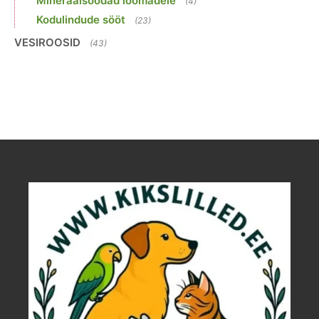
Mineraalsöödad loomadele
(4)
Kodulindude sööt
(23)
VESIROOSID
(43)