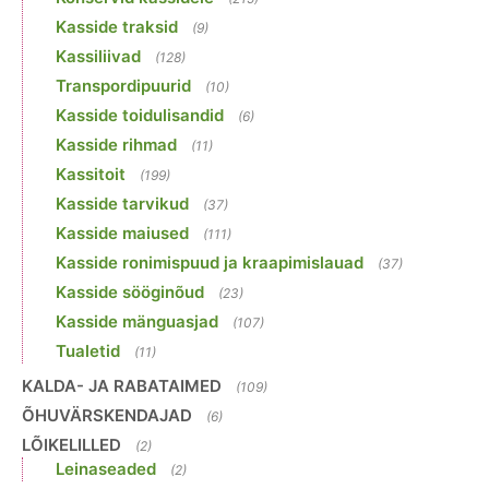
Kasside traksid
(9)
Kassiliivad
(128)
Transpordipuurid
(10)
Kasside toidulisandid
(6)
Kasside rihmad
(11)
Kassitoit
(199)
Kasside tarvikud
(37)
Kasside maiused
(111)
Kasside ronimispuud ja kraapimislauad
(37)
Kasside sööginõud
(23)
Kasside mänguasjad
(107)
Tualetid
(11)
KALDA- JA RABATAIMED
(109)
ÕHUVÄRSKENDAJAD
(6)
LÕIKELILLED
(2)
Leinaseaded
(2)