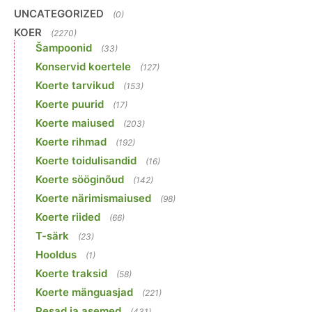
UNCATEGORIZED
(0)
KOER
(2270)
Šampoonid
(33)
Konservid koertele
(127)
Koerte tarvikud
(153)
Koerte puurid
(17)
Koerte maiused
(203)
Koerte rihmad
(192)
Koerte toidulisandid
(16)
Koerte sööginõud
(142)
Koerte närimismaiused
(98)
Koerte riided
(66)
T-särk
(23)
Hooldus
(1)
Koerte traksid
(58)
Koerte mänguasjad
(221)
Pesad ja asemed
(431)