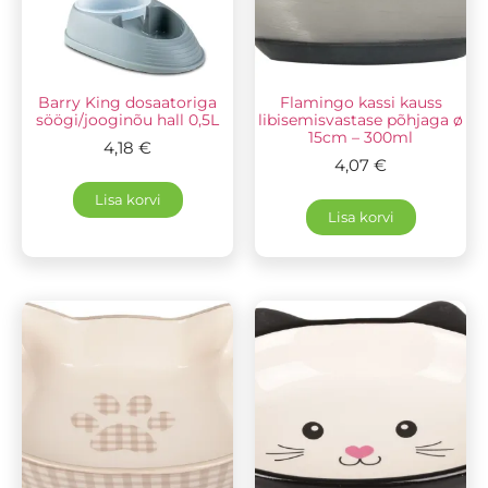
Barry King dosaatoriga
Flamingo kassi kauss
söögi/jooginõu hall 0,5L
libisemisvastase põhjaga ø
15cm – 300ml
4,18
€
4,07
€
Lisa korvi
Lisa korvi