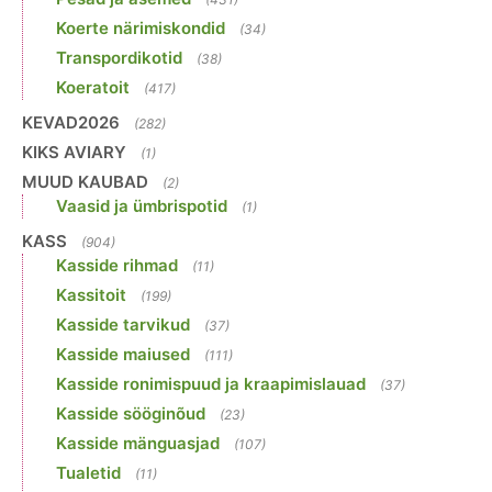
Koerte närimiskondid
(34)
Transpordikotid
(38)
Koeratoit
(417)
KEVAD2026
(282)
KIKS AVIARY
(1)
MUUD KAUBAD
(2)
Vaasid ja ümbrispotid
(1)
KASS
(904)
Kasside rihmad
(11)
Kassitoit
(199)
Kasside tarvikud
(37)
Kasside maiused
(111)
Kasside ronimispuud ja kraapimislauad
(37)
Kasside sööginõud
(23)
Kasside mänguasjad
(107)
Tualetid
(11)