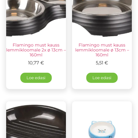
Flamingo must kauss
Flamingo must kauss
lemmikloomale 2x ø 13cm –
lemmikloomale ø 13cm –
160ml
160ml
10,77
€
5,51
€
Loe edasi
Loe edasi