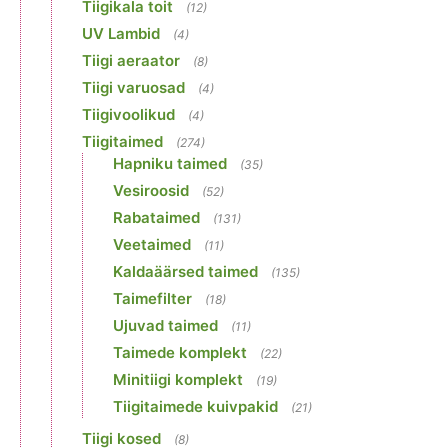
Tiigikala toit
(12)
UV Lambid
(4)
Tiigi aeraator
(8)
Tiigi varuosad
(4)
Tiigivoolikud
(4)
Tiigitaimed
(274)
Hapniku taimed
(35)
Vesiroosid
(52)
Rabataimed
(131)
Veetaimed
(11)
Kaldaäärsed taimed
(135)
Taimefilter
(18)
Ujuvad taimed
(11)
Taimede komplekt
(22)
Minitiigi komplekt
(19)
Tiigitaimede kuivpakid
(21)
Tiigi kosed
(8)