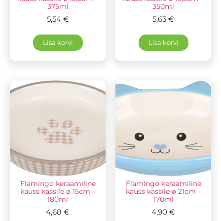
375ml
350ml
5,54
€
5,63
€
Lisa korvi
Lisa korvi
Flamingo keraamiline
Flamingo keraamiline
kauss kassile ø 15cm –
kauss kassile ø 21cm –
180ml
170ml
4,68
€
4,90
€