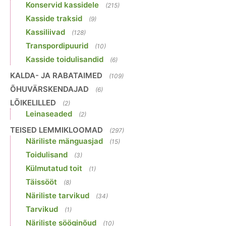
Konservid kassidele
(215)
Kasside traksid
(9)
Kassiliivad
(128)
Transpordipuurid
(10)
Kasside toidulisandid
(6)
KALDA- JA RABATAIMED
(109)
ÕHUVÄRSKENDAJAD
(6)
LÕIKELILLED
(2)
Leinaseaded
(2)
TEISED LEMMIKLOOMAD
(297)
Näriliste mänguasjad
(15)
Toidulisand
(3)
Külmutatud toit
(1)
Täissööt
(8)
Näriliste tarvikud
(34)
Tarvikud
(1)
Näriliste sööginõud
(10)