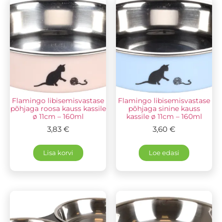
Flamingo libisemisvastase
Flamingo libisemisvastase
põhjaga roosa kauss kassile
põhjaga sinine kauss
ø 11cm – 160ml
kassile ø 11cm – 160ml
3,83
€
3,60
€
Lisa korvi
Loe edasi