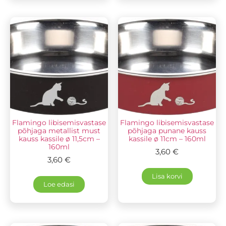
Flamingo libisemisvastase
Flamingo libisemisvastase
põhjaga metallist must
põhjaga punane kauss
kauss kassile ø 11,5cm –
kassile ø 11cm – 160ml
160ml
3,60
€
3,60
€
Lisa korvi
Loe edasi