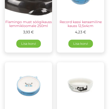
Flamingo must söögikauss
Record kassi keraamiline
lemmikloomale 250ml
kauss 12,5x4cm
3,93
€
4,23
€
Lisa korvi
Lisa korvi