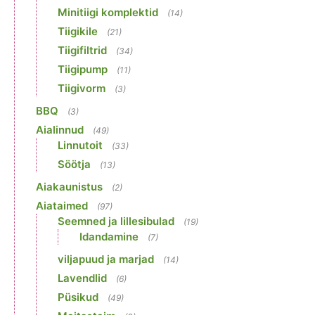
Minitiigi komplektid
(14)
Tiigikile
(21)
Tiigifiltrid
(34)
Tiigipump
(11)
Tiigivorm
(3)
BBQ
(3)
Aialinnud
(49)
Linnutoit
(33)
Söötja
(13)
Aiakaunistus
(2)
Aiataimed
(97)
Seemned ja lillesibulad
(19)
Idandamine
(7)
viljapuud ja marjad
(14)
Lavendlid
(6)
Püsikud
(49)