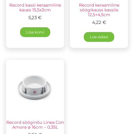
Record kassi keraamiline
Record keraamiline
kauss 15,5x3cm
söögikauss kassile
12,5×4,5cm
5,23
€
4,22
€
Lisa korvi
Loe edasi
Record sööginõu Linea Con
Amore ø 16cm – 0,35L