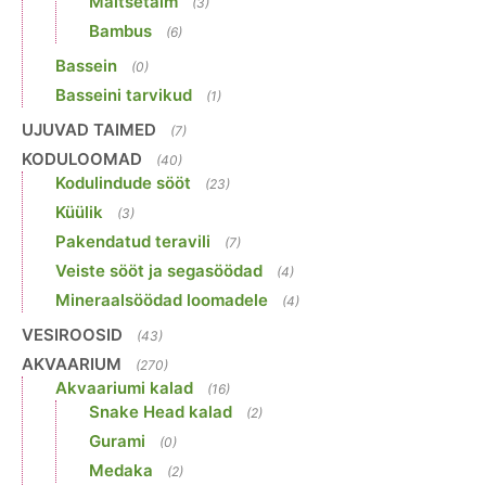
Maitsetaim
(3)
Bambus
(6)
Bassein
(0)
Basseini tarvikud
(1)
UJUVAD TAIMED
(7)
KODULOOMAD
(40)
Kodulindude sööt
(23)
Küülik
(3)
Pakendatud teravili
(7)
Veiste sööt ja segasöödad
(4)
Mineraalsöödad loomadele
(4)
VESIROOSID
(43)
AKVAARIUM
(270)
Akvaariumi kalad
(16)
Snake Head kalad
(2)
Gurami
(0)
Medaka
(2)