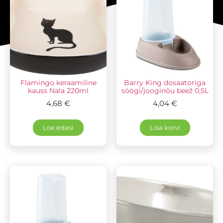
Flamingo keraamiline
Barry King dosaatoriga
kauss Nala 220ml
söögi/jooginõu beež 0,5L
4,68
€
4,04
€
Loe edasi
Lisa korvi