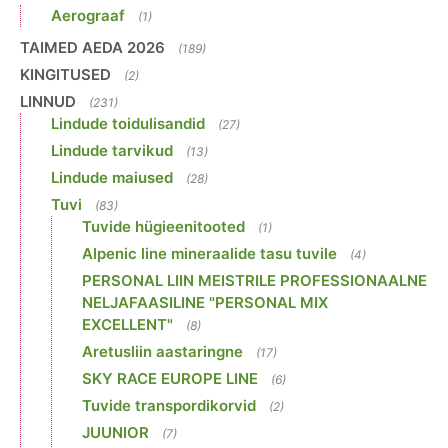
Aerograaf
(1)
TAIMED AEDA 2026
(189)
KINGITUSED
(2)
LINNUD
(231)
Lindude toidulisandid
(27)
Lindude tarvikud
(13)
Lindude maiused
(28)
Tuvi
(83)
Tuvide hügieenitooted
(1)
Alpenic line mineraalide tasu tuvile
(4)
PERSONAL LIIN MEISTRILE PROFESSIONAALNE
NELJAFAASILINE "PERSONAL MIX
EXCELLENT"
(8)
Aretusliin aastaringne
(17)
SKY RACE EUROPE LINE
(6)
Tuvide transpordikorvid
(2)
JUUNIOR
(7)