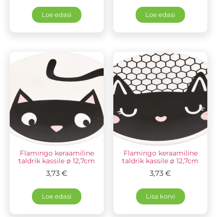
Loe edasi
Loe edasi
Flamingo keraamiline
Flamingo keraamiline
taldrik kassile ø 12,7cm
taldrik kassile ø 12,7cm
3,73
€
3,73
€
Loe edasi
Lisa korvi