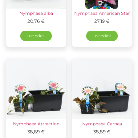
Nymphaea alba
Nymphaea American Star
20,76
€
27,19
€
Loe edasi
Loe edasi
Nymphaea Attraction
Nymphaea Carnea
38,89
€
38,89
€