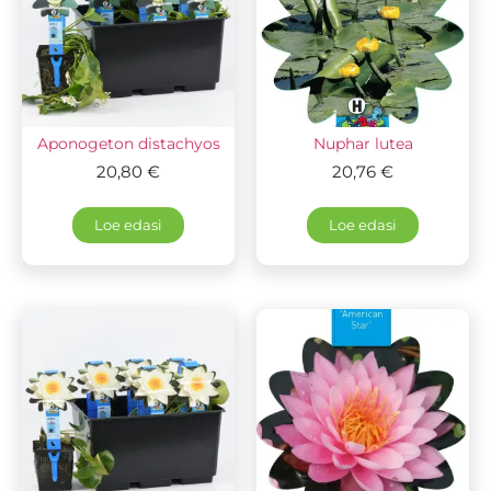
Aponogeton distachyos
Nuphar lutea
20,80
€
20,76
€
Loe edasi
Loe edasi