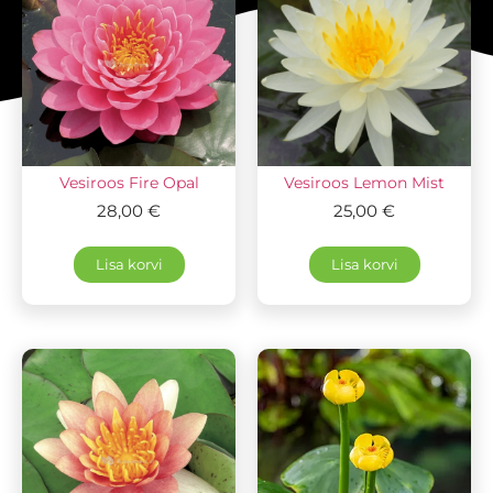
Vesiroos Fire Opal
Vesiroos Lemon Mist
28,00
€
25,00
€
Lisa korvi
Lisa korvi