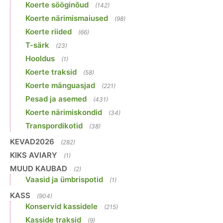
Koerte sööginõud
(142)
Koerte närimismaiused
(98)
Koerte riided
(66)
T-särk
(23)
Hooldus
(1)
Koerte traksid
(58)
Koerte mänguasjad
(221)
Pesad ja asemed
(431)
Koerte närimiskondid
(34)
Transpordikotid
(38)
KEVAD2026
(282)
KIKS AVIARY
(1)
MUUD KAUBAD
(2)
Vaasid ja ümbrispotid
(1)
KASS
(904)
Konservid kassidele
(215)
Kasside traksid
(9)