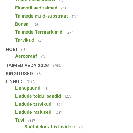
(7)
Eksootilised taimed
(4)
Taimede muld-substraat
(11)
Bonsai
(6)
Taimede Terraariumid
(27)
Tarvikud
(3)
HOBI
(1)
Aerograaf
(1)
TAIMED AEDA 2026
(189)
KINGITUSED
(2)
LINNUD
(232)
Linnupuurid
(1)
Lindude toidulisandid
(27)
Lindude tarvikud
(14)
Lindude maiused
(28)
Tuvi
(83)
Sööt dekoratiivtuvidele
(1)