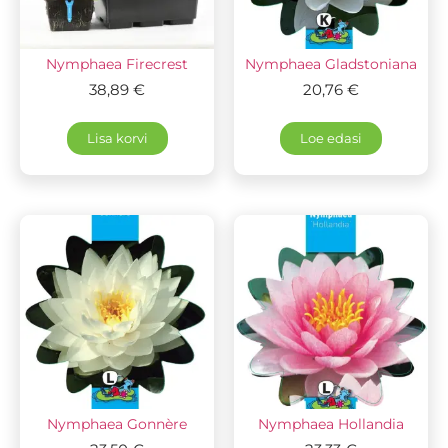
Nymphaea Firecrest
Nymphaea Gladstoniana
38,89
€
20,76
€
Lisa korvi
Loe edasi
Nymphaea Gonnère
Nymphaea Hollandia