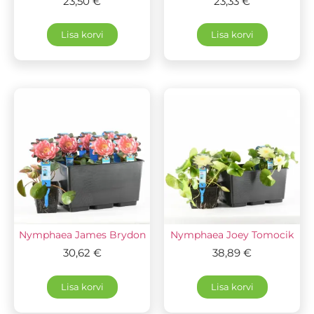
23,50
€
23,33
€
Lisa korvi
Lisa korvi
Nymphaea James Brydon
Nymphaea Joey Tomocik
30,62
€
38,89
€
Lisa korvi
Lisa korvi