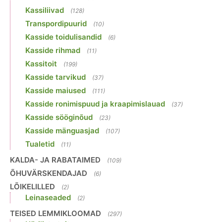
Kassiliivad
(128)
Transpordipuurid
(10)
Kasside toidulisandid
(6)
Kasside rihmad
(11)
Kassitoit
(199)
Kasside tarvikud
(37)
Kasside maiused
(111)
Kasside ronimispuud ja kraapimislauad
(37)
Kasside sööginõud
(23)
Kasside mänguasjad
(107)
Tualetid
(11)
KALDA- JA RABATAIMED
(109)
ÕHUVÄRSKENDAJAD
(6)
LÕIKELILLED
(2)
Leinaseaded
(2)
TEISED LEMMIKLOOMAD
(297)