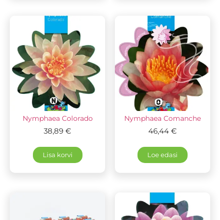
Nymphaea Colorado
Nymphaea Comanche
38,89
€
46,44
€
Lisa korvi
Loe edasi