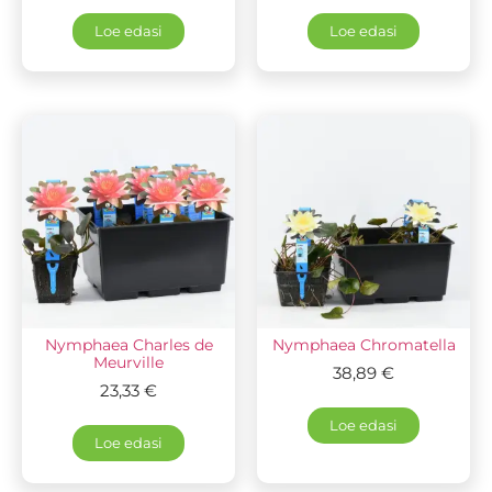
Loe edasi
Loe edasi
Nymphaea Charles de
Nymphaea Chromatella
Meurville
38,89
€
23,33
€
Loe edasi
Loe edasi