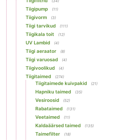
Tiigifiltrid
(34)
Tiigipump
(11)
Tiigivorm
(3)
Tiigi tarvikud
(111)
Tiigikala toit
(12)
UV Lambid
(4)
Tiigi aeraator
(8)
Tiigi varuosad
(4)
Tiigivoolikud
(4)
Tiigitaimed
(274)
Tiigitaimede kuivpakid
(21)
Hapniku taimed
(35)
Vesiroosid
(52)
Rabataimed
(131)
Veetaimed
(11)
Kaldaäärsed taimed
(135)
Taimefilter
(18)