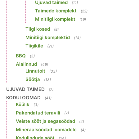
Ujuvad taimed
(11)
Taimede komplekt
(22)
Minitiigi komplekt
(19)
Tiigi kosed
(8)
Minitiigi komplektid
(14)
Tiigikile
(21)
BBQ
(3)
Aialinnud
(49)
Linnutoit
(33)
Söötja
(13)
UJUVAD TAIMED
(7)
KODULOOMAD
(41)
Küülik
(3)
Pakendatud teravili
(7)
Veiste sööt ja segasöödad
(4)
Mineraalsöödad loomadele
(4)
Kodulindude sööt
(24)