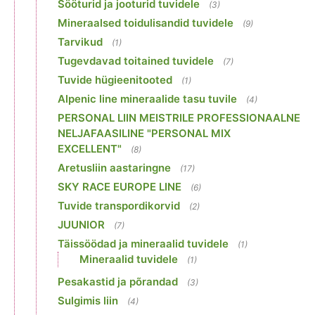
Sööturid ja jooturid tuvidele
(3)
Mineraalsed toidulisandid tuvidele
(9)
Tarvikud
(1)
Tugevdavad toitained tuvidele
(7)
Tuvide hügieenitooted
(1)
Alpenic line mineraalide tasu tuvile
(4)
PERSONAL LIIN MEISTRILE PROFESSIONAALNE
NELJAFAASILINE "PERSONAL MIX
EXCELLENT"
(8)
Aretusliin aastaringne
(17)
SKY RACE EUROPE LINE
(6)
Tuvide transpordikorvid
(2)
JUUNIOR
(7)
Täissöödad ja mineraalid tuvidele
(1)
Mineraalid tuvidele
(1)
Pesakastid ja põrandad
(3)
Sulgimis liin
(4)