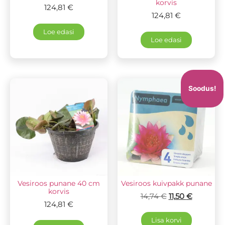
korvis
124,81
€
124,81
€
Loe edasi
Loe edasi
Soodus!
Vesiroos punane 40 cm
Vesiroos kuivpakk punane
korvis
14,74
€
11,50
€
124,81
€
Lisa korvi