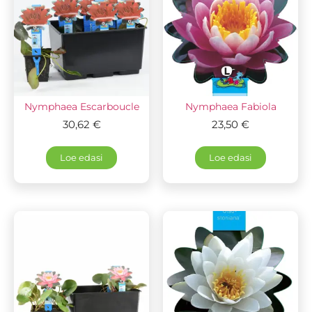
Nymphaea Escarboucle
Nymphaea Fabiola
30,62
€
23,50
€
Loe edasi
Loe edasi