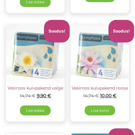
Loe edasi
Soodus!
Soodus!
Vesiroos kuivpakend valge
Vesiroos kuivpakend roosa
14,74
€
9,90
€
14,74
€
10,00
€
Loe edasi
Lisa korvi