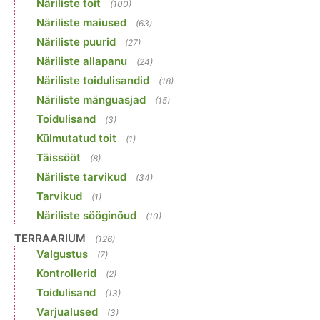
Näriliste toit
(100)
Näriliste maiused
(63)
Näriliste puurid
(27)
Näriliste allapanu
(24)
Näriliste toidulisandid
(18)
Näriliste mänguasjad
(15)
Toidulisand
(3)
Külmutatud toit
(1)
Täissööt
(8)
Näriliste tarvikud
(34)
Tarvikud
(1)
Näriliste sööginõud
(10)
TERRAARIUM
(126)
Valgustus
(7)
Kontrollerid
(2)
Toidulisand
(13)
Varjualused
(3)