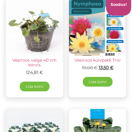
Soodus!
Vesiroos valge 40 cm
Vesiroos kuivpakk Trio
korvis
19,00
€
13,50
€
124,81
€
Lisa korvi
Lisa korvi