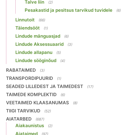
Talve liin
(2)
Pesakastid ja pesitsus tarvikud tuvidele
(6)
Linnutoit
(66)
Täiendsööt
(1)
Lindude mänguasjad
(6)
Lindude Aksessuaarid
(3)
Lindude allapanu
(5)
Lindude sööginõud
(4)
RABATAIMED
(3)
TRANSPORDIPUURID
(1)
SEADED LILLEDEST JA TAIMEDEST
(17)
TAIMEDE KOMPLEKTID
(6)
VEETAIMED KLAASANUMAS
(8)
TIIGI TARVIKUD
(52)
AIATARBED
(687)
Aiakaunistus
(2)
Aiataimed
(97)