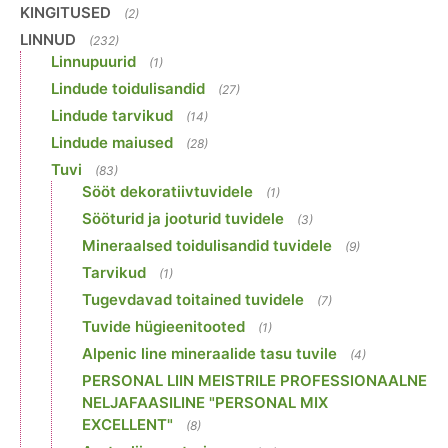
KINGITUSED
(2)
LINNUD
(232)
Linnupuurid
(1)
Lindude toidulisandid
(27)
Lindude tarvikud
(14)
Lindude maiused
(28)
Tuvi
(83)
Sööt dekoratiivtuvidele
(1)
Sööturid ja jooturid tuvidele
(3)
Mineraalsed toidulisandid tuvidele
(9)
Tarvikud
(1)
Tugevdavad toitained tuvidele
(7)
Tuvide hügieenitooted
(1)
Alpenic line mineraalide tasu tuvile
(4)
PERSONAL LIIN MEISTRILE PROFESSIONAALNE
NELJAFAASILINE "PERSONAL MIX
EXCELLENT"
(8)