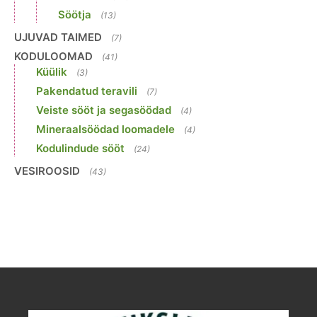
Söötja
(13)
UJUVAD TAIMED
(7)
KODULOOMAD
(41)
Küülik
(3)
Pakendatud teravili
(7)
Veiste sööt ja segasöödad
(4)
Mineraalsöödad loomadele
(4)
Kodulindude sööt
(24)
VESIROOSID
(43)