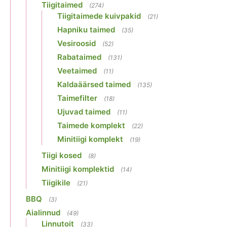
Tiigitaimed
(274)
Tiigitaimede kuivpakid
(21)
Hapniku taimed
(35)
Vesiroosid
(52)
Rabataimed
(131)
Veetaimed
(11)
Kaldaäärsed taimed
(135)
Taimefilter
(18)
Ujuvad taimed
(11)
Taimede komplekt
(22)
Minitiigi komplekt
(19)
Tiigi kosed
(8)
Minitiigi komplektid
(14)
Tiigikile
(21)
BBQ
(3)
Aialinnud
(49)
Linnutoit
(33)