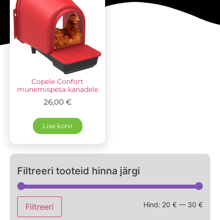
Copele Confort
munemispesa kanadele
26,00
€
Lisa korvi
Filtreeri tooteid hinna järgi
Hind:
20 €
—
30 €
Filtreeri