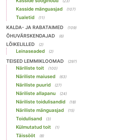
Kasside sööginõud
(23)
Kasside mänguasjad
(107)
Tualetid
(11)
KALDA- JA RABATAIMED
(109)
ÕHUVÄRSKENDAJAD
(6)
LÕIKELILLED
(2)
Leinaseaded
(2)
TEISED LEMMIKLOOMAD
(297)
Näriliste toit
(100)
Näriliste maiused
(63)
Näriliste puurid
(27)
Näriliste allapanu
(24)
Näriliste toidulisandid
(18)
Näriliste mänguasjad
(15)
Toidulisand
(3)
Külmutatud toit
(1)
Täissööt
(8)