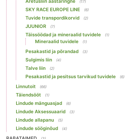
Aretusliin aastaringne
(17)
SKY RACE EUROPE LINE
(6)
Tuvide transpordikorvid
(2)
JUUNIOR
(7)
Täissöödad ja mineraalid tuvidele
(1)
Mineraalid tuvidele
(1)
Pesakastid ja põrandad
(3)
Sulgimis liin
(4)
Talve liin
(2)
Pesakastid ja pesitsus tarvikud tuvidele
(6)
Linnutoit
(66)
Täiendsööt
(1)
Lindude mänguasjad
(6)
Lindude Aksessuaarid
(3)
Lindude allapanu
(5)
Lindude sööginõud
(4)
RABATAIMED
(3)