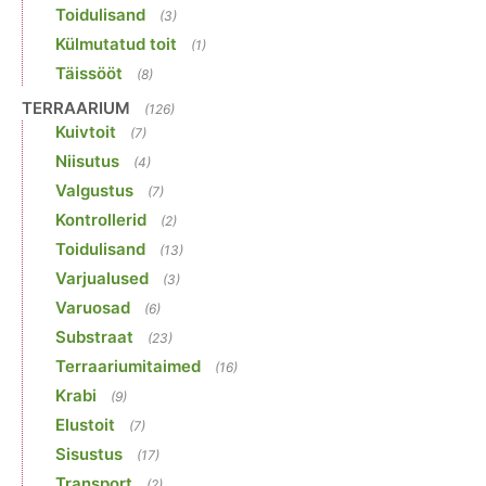
Toidulisand
(3)
Külmutatud toit
(1)
Täissööt
(8)
TERRAARIUM
(126)
Kuivtoit
(7)
Niisutus
(4)
Valgustus
(7)
Kontrollerid
(2)
Toidulisand
(13)
Varjualused
(3)
Varuosad
(6)
Substraat
(23)
Terraariumitaimed
(16)
Krabi
(9)
Elustoit
(7)
Sisustus
(17)
Transport
(2)