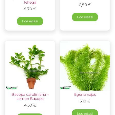
lehega
6,80
€
8,70
€
Loe edasi
Loe edasi
Bacopa caroliniana –
Egeria najas
Lemon Bacopa
5,10
€
4,50
€
Loe edasi