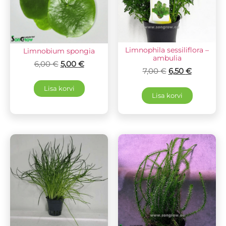
Limnophila sessiliflora –
Limnobium spongia
ambulia
6,00
€
5,00
€
7,00
€
6,50
€
Lisa korvi
Lisa korvi