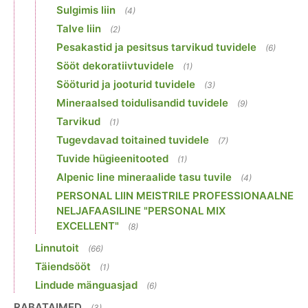
Sulgimis liin
(4)
Talve liin
(2)
Pesakastid ja pesitsus tarvikud tuvidele
(6)
Sööt dekoratiivtuvidele
(1)
Sööturid ja jooturid tuvidele
(3)
Mineraalsed toidulisandid tuvidele
(9)
Tarvikud
(1)
Tugevdavad toitained tuvidele
(7)
Tuvide hügieenitooted
(1)
Alpenic line mineraalide tasu tuvile
(4)
PERSONAL LIIN MEISTRILE PROFESSIONAALNE
NELJAFAASILINE "PERSONAL MIX
EXCELLENT"
(8)
Linnutoit
(66)
Täiendsööt
(1)
Lindude mänguasjad
(6)
RABATAIMED
(3)