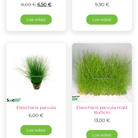
8,00
€
6,50
€
9,90
€
Loe edasi
Loe edasi
Eleocharis parvula
Eleocharis parvula matt
16x11cm
6,00
€
13,00
€
Loe edasi
Loe edasi