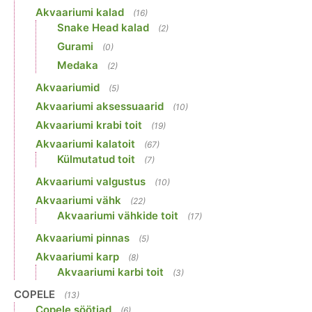
Akvaariumi kalad
(16)
Snake Head kalad
(2)
Gurami
(0)
Medaka
(2)
Akvaariumid
(5)
Akvaariumi aksessuaarid
(10)
Akvaariumi krabi toit
(19)
Akvaariumi kalatoit
(67)
Külmutatud toit
(7)
Akvaariumi valgustus
(10)
Akvaariumi vähk
(22)
Akvaariumi vähkide toit
(17)
Akvaariumi pinnas
(5)
Akvaariumi karp
(8)
Akvaariumi karbi toit
(3)
COPELE
(13)
Copele söötjad
(6)