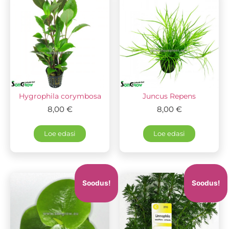
Hygrophila corymbosa
Juncus Repens
8,00
€
8,00
€
Loe edasi
Loe edasi
Soodus!
Soodus!