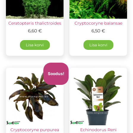
Ceratopteris thalictroides
Cryptocoryne balansae
6,60
€
6,50
€
Lisa korvi
Lisa korvi
Soodus!
Cryptocoryne purpurea
Echinodorus Reni