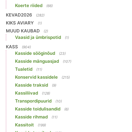
Koerte riided
(66)
KEVAD2026
(282)
KIKS AVIARY
(1)
MUUD KAUBAD
(2)
Vaasid ja ümbrispotid
(1)
KASS
(904)
Kasside sööginõud
(23)
Kasside mänguasjad
(107)
Tualetid
(11)
Konservid kassidele
(215)
Kasside traksid
(9)
Kassiliivad
(128)
Transpordipuurid
(10)
Kasside toidulisandid
(6)
Kasside rihmad
(11)
Kassitoit
(199)