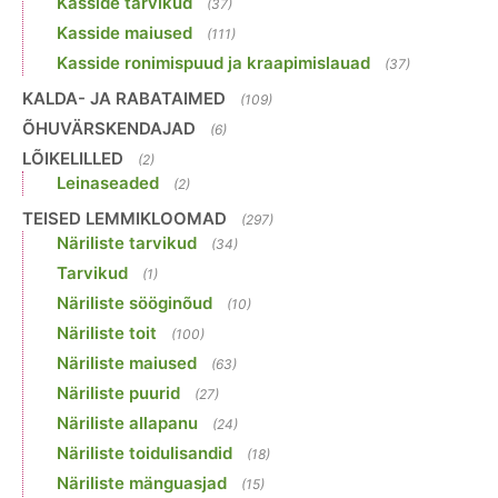
Kasside tarvikud
(37)
Kasside maiused
(111)
Kasside ronimispuud ja kraapimislauad
(37)
KALDA- JA RABATAIMED
(109)
ÕHUVÄRSKENDAJAD
(6)
LÕIKELILLED
(2)
Leinaseaded
(2)
TEISED LEMMIKLOOMAD
(297)
Näriliste tarvikud
(34)
Tarvikud
(1)
Näriliste sööginõud
(10)
Näriliste toit
(100)
Näriliste maiused
(63)
Näriliste puurid
(27)
Näriliste allapanu
(24)
Näriliste toidulisandid
(18)
Näriliste mänguasjad
(15)