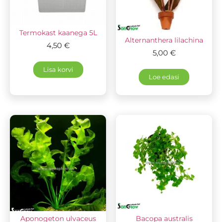
Termokast kaanega 5L
Alternanthera lilachina
4,50
€
5,00
€
Lisa korvi
Loe edasi
Aponogeton ulvaceus
Bacopa australis