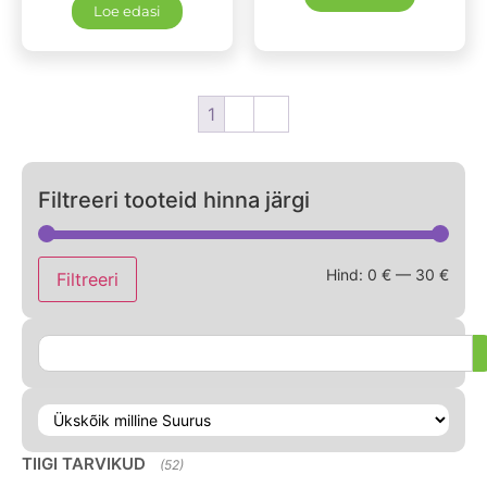
Loe edasi
1
2
→
Filtreeri tooteid hinna järgi
Hind:
0 €
—
30 €
Filtreeri
TIIGI TARVIKUD
(52)