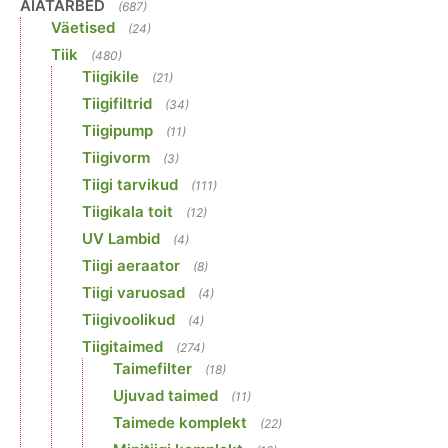
AIATARBED
(687)
Väetised
(24)
Tiik
(480)
Tiigikile
(21)
Tiigifiltrid
(34)
Tiigipump
(11)
Tiigivorm
(3)
Tiigi tarvikud
(111)
Tiigikala toit
(12)
UV Lambid
(4)
Tiigi aeraator
(8)
Tiigi varuosad
(4)
Tiigivoolikud
(4)
Tiigitaimed
(274)
Taimefilter
(18)
Ujuvad taimed
(11)
Taimede komplekt
(22)