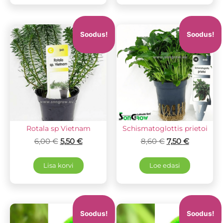
Soodus!
Soodus!
Rotala sp Vietnam
Schismatoglottis prietoi
6,00
€
5,50
€
8,60
€
7,50
€
Lisa korvi
Loe edasi
Soodus!
Soodus!