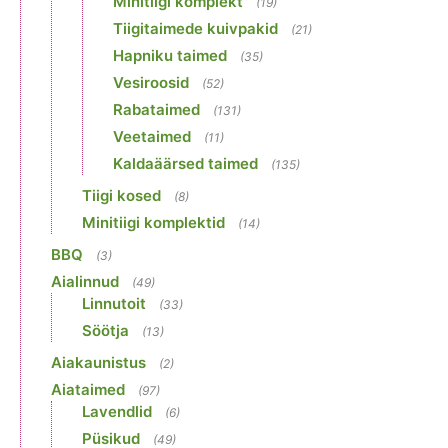
Minitiigi komplekt
(19)
Tiigitaimede kuivpakid
(21)
Hapniku taimed
(35)
Vesiroosid
(52)
Rabataimed
(131)
Veetaimed
(11)
Kaldaäärsed taimed
(135)
Tiigi kosed
(8)
Minitiigi komplektid
(14)
BBQ
(3)
Aialinnud
(49)
Linnutoit
(33)
Söötja
(13)
Aiakaunistus
(2)
Aiataimed
(97)
Lavendlid
(6)
Püsikud
(49)