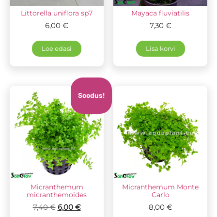
Littorella uniflora sp7
Mayaca fluviatilis
6,00
€
7,30
€
Loe edasi
Lisa korvi
Soodus!
Micranthemum
Micranthemum Monte
micranthemoides
Carlo
7,40
€
6,00
€
8,00
€