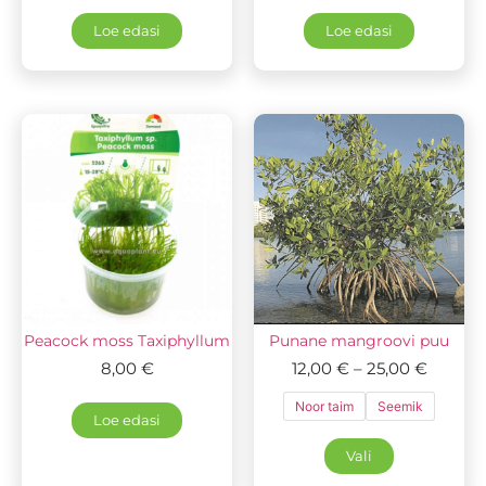
Loe edasi
Loe edasi
Peacock moss Taxiphyllum
Punane mangroovi puu
8,00
€
12,00
€
–
25,00
€
Noor taim
Seemik
Loe edasi
Vali