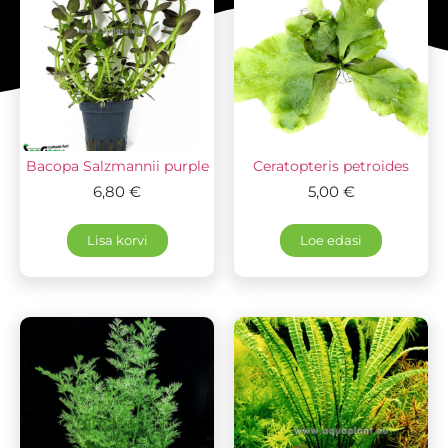
Bacopa Salzmannii purple
Ceratopteris petroides
6,80
€
5,00
€
Lisa korvi
Loe edasi