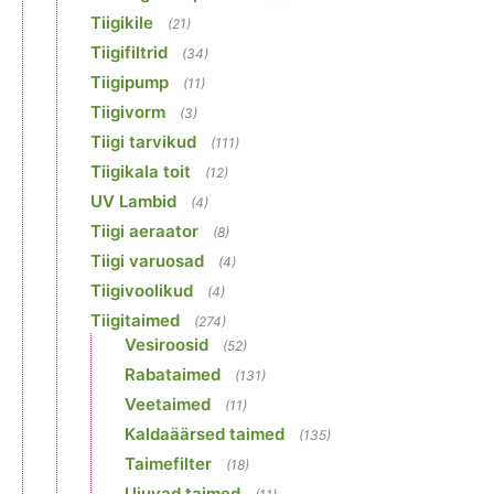
Tiigikile
(21)
Tiigifiltrid
(34)
Tiigipump
(11)
Tiigivorm
(3)
Tiigi tarvikud
(111)
Tiigikala toit
(12)
UV Lambid
(4)
Tiigi aeraator
(8)
Tiigi varuosad
(4)
Tiigivoolikud
(4)
Tiigitaimed
(274)
Vesiroosid
(52)
Rabataimed
(131)
Veetaimed
(11)
Kaldaäärsed taimed
(135)
Taimefilter
(18)
Ujuvad taimed