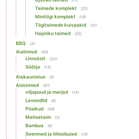
(11)
Taimede komplekt
(22)
Minitiigi komplekt
(19)
Tiigitaimede kuivpakid
(21)
Hapniku taimed
(35)
BBQ
(3)
Aialinnud
(49)
Linnutoit
(33)
Söötja
(13)
Aiakaunistus
(2)
Aiataimed
(97)
viljapuud ja marjad
(14)
Lavendlid
(6)
Püsikud
(49)
Maitsetaim
(3)
Bambus
(6)
Seemned ja lillesibulad
(19)