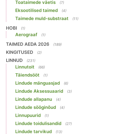
Toataimede väetis
(7)
Eksootilised taimed
(4)
Taimede muld-substraat
(11)
HOBI
(1)
Aerograaf
(1)
TAIMED AEDA 2026
(189)
KINGITUSED
(2)
LINNUD
(231)
Linnutoit
(66)
Täiendsööt
(1)
Lindude mänguasjad
(6)
Lindude Aksessuaarid
(3)
Lindude allapanu
(4)
Lindude sööginõud
(4)
Linnupuurid
(1)
Lindude toidulisandid
(27)
Lindude tarvikud
(13)