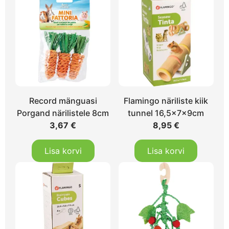
Record mänguasi
Flamingo näriliste kiik
Porgand närilistele 8cm
tunnel 16,5x7x9cm
3,67
€
8,95
€
Lisa korvi
Lisa korvi