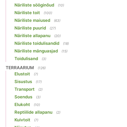
Näriliste sööginõud
(10)
Näriliste toit
(100)
Näriliste maiused
(63)
Näriliste puurid
(27)
Näriliste allapanu
(20)
Näriliste toidulisandid
(18)
Näriliste mänguasjad
(15)
Toidulisand
(3)
TERRAARIUM
(126)
Elustoit
(7)
Sisustus
(17)
Transport
(2)
Soendus
(3)
Elukoht
(10)
Reptiilide allapanu
(2)
Kuivtoit
(7)