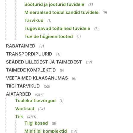
Sööturid ja jooturid tuvidele
(3)
Mineraalsed toidulisandid tuvidele
(9)
Tarvikud
(1)
Tugevdavad toitained tuvidele
(7)
Tuvide hügieenitooted
(1)
RABATAIMED
(3)
TRANSPORDIPUURID
(1)
SEADED LILLEDEST JA TAIMEDEST
(17)
TAIMEDE KOMPLEKTID
(6)
VEETAIMED KLAASANUMAS
(8)
TIIGI TARVIKUD
(52)
AIATARBED
(687)
Tuulekaitsevõrgud
(1)
Väetised
(24)
Tiik
(480)
Tiigi kosed
(8)
Minitiigi komplektid
(14)