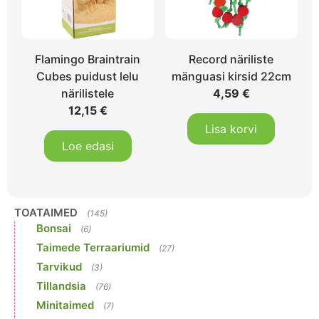
Flamingo Braintrain
Record näriliste
Cubes puidust lelu
mänguasi kirsid 22cm
närilistele
4,59
€
12,15
€
Lisa korvi
Loe edasi
TOATAIMED
(145)
Bonsai
(6)
Taimede Terraariumid
(27)
Tarvikud
(3)
Tillandsia
(76)
Minitaimed
(7)