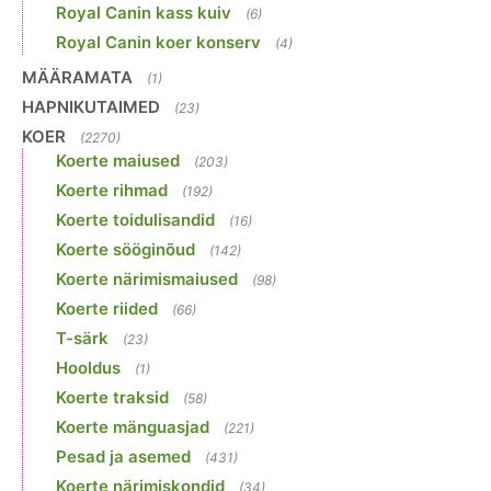
Royal Canin kass kuiv
(6)
Royal Canin koer konserv
(4)
MÄÄRAMATA
(1)
HAPNIKUTAIMED
(23)
KOER
(2270)
Koerte maiused
(203)
Koerte rihmad
(192)
Koerte toidulisandid
(16)
Koerte sööginõud
(142)
Koerte närimismaiused
(98)
Koerte riided
(66)
T-särk
(23)
Hooldus
(1)
Koerte traksid
(58)
Koerte mänguasjad
(221)
Pesad ja asemed
(431)
Koerte närimiskondid
(34)