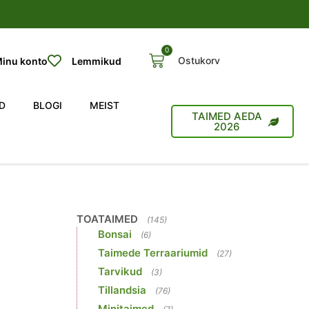
0
Ostukorv
inu konto
Lemmikud
D
BLOGI
MEIST
TAIMED AEDA
2026
TOATAIMED
(145)
Bonsai
(6)
Taimede Terraariumid
(27)
Tarvikud
(3)
Tillandsia
(76)
Minitaimed