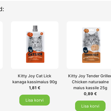
d:
Kitty Joy Cat Lick
Kitty Joy Tender Grille
kanaga kassimaius 90g
Chicken naturaalne
1,81
€
maius kassile 25g
0,89
€
Lisa korvi
Lisa korvi