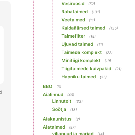
Vesiroosid
(52)
Rabataimed
(131)
Veetaimed
(11)
Kaldaäärsed taimed
(135)
Taimefilter
(18)
Ujuvad taimed
(11)
Taimede komplekt
(22)
Minitiigi komplekt
(19)
Tiigitaimede kuivpakid
(21)
Hapniku taimed
(35)
BBQ
(3)
d
Aialinnud
(49)
Linnutoit
(33)
Söötja
(13)
Aiakaunistus
(2)
Aiataimed
(97)
viljapuud ja marjad
(14)