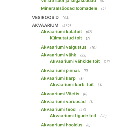
Veiste sööt ja segasöödad
(4)
Mineraalsöödad loomadele
(4)
VESIROOSID
(43)
AKVAARIUM
(270)
Akvaariumi kalatoit
(67)
Külmutatud toit
(7)
Akvaariumi valgustus
(10)
Akvaariumi vähk
(22)
Akvaariumi vähkide toit
(17)
Akvaariumi pinnas
(5)
Akvaariumi karp
(8)
Akvaariumi karbi toit
(3)
Akvaariumi Väetis
(8)
Akvaariumi varuosad
(1)
Akvaariumi teod
(44)
Akvaariumi tigude toit
(28)
Akvaariumi hooldus
(8)