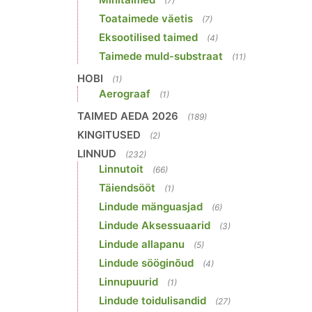
(7)
Toataimede väetis
(7)
Eksootilised taimed
(4)
Taimede muld-substraat
(11)
HOBI
(1)
Aerograaf
(1)
TAIMED AEDA 2026
(189)
KINGITUSED
(2)
LINNUD
(232)
Linnutoit
(66)
Täiendsööt
(1)
Lindude mänguasjad
(6)
Lindude Aksessuaarid
(3)
Lindude allapanu
(5)
Lindude sööginõud
(4)
Linnupuurid
(1)
Lindude toidulisandid
(27)