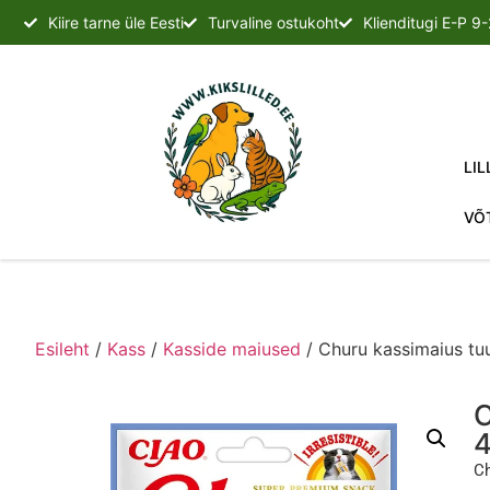
Kiire tarne üle Eesti
Turvaline ostukoht
Klienditugi E-P 9
LIL
VÕ
Esileht
/
Kass
/
Kasside maiused
/ Churu kassimaius tu
C
Ch