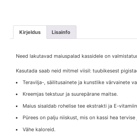
Kirjeldus
Lisainfo
Need lakutavad maiuspalad kassidele on valmistatud
Kasutada saab neid mitmel viisil: tuubikesest pigis
Teravilja-, säilitusainete ja kunstlike värvainete v
Kreemjas tekstuur ja suurepärane maitse.
Maius sisaldab rohelise tee ekstrakti ja E-vitamiin
Pürees on palju niiskust, mis on kassi hea tervise
Vähe kaloreid.