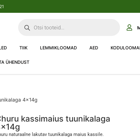
-21
M
LED
TIIK
LEMMIKLOOMAD
AED
KODULOOMA
TA ÜHENDUST
unikalaga 4x14g
huru kassimaius tuunikalaga
4x14g
uru naturaalne lakutav tuunikalaga maius kassile.