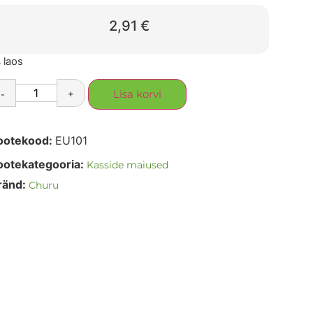
2,91
€
 laos
-
+
Lisa korvi
ootekood:
EU101
ootekategooria:
Kasside maiused
ränd:
Churu