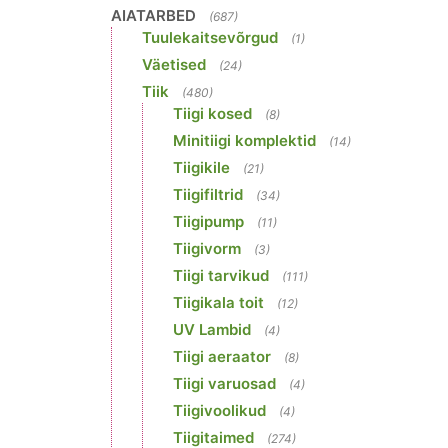
AIATARBED
(687)
Tuulekaitsevõrgud
(1)
Väetised
(24)
Tiik
(480)
Tiigi kosed
(8)
Minitiigi komplektid
(14)
Tiigikile
(21)
Tiigifiltrid
(34)
Tiigipump
(11)
Tiigivorm
(3)
Tiigi tarvikud
(111)
Tiigikala toit
(12)
UV Lambid
(4)
Tiigi aeraator
(8)
Tiigi varuosad
(4)
Tiigivoolikud
(4)
Tiigitaimed
(274)