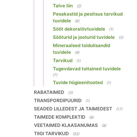
Talve liin
(2)
Pesakastid ja pesitsus tarvikud
tuvidele
(6)
Sööt dekoratiivtuvidele
(1)
Sööturid ja jooturid tuvidele
(3)
Mineraalsed toidulisandid
tuvidele
(9)
Tarvikud
(1)
Tugevdavad toitained tuvidele
(7)
Tuvide hügieenitooted
(1)
RABATAIMED
(3)
TRANSPORDIPUURID
(1)
SEADED LILLEDEST JA TAIMEDEST
(17)
TAIMEDE KOMPLEKTID
(6)
VEETAIMED KLAASANUMAS
(8)
TIIGI TARVIKUD
(52)