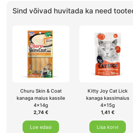
Sind võivad huvitada ka need toote
Churu Skin & Coat
Kitty Joy Cat Lick
kanaga maius kassile
kanaga kassimaius
4x14g
4x15g
2,74
€
1,41
€
Loe edasi
Lisa korvi