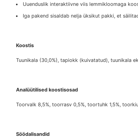
Uuenduslik interaktiivne viis lemmikloomaga koo
Iga pakend sisaldab nelja üksikut pakki, et säili
Koostis
Tuunikala (30,0%), tapiokk (kuivatatud), tuunikala ek
Analüütilised koostisosad
Toorvalk 8,5%, toorrasv 0,5%, toortuhk 1,5%, toorki
Söödalisandid