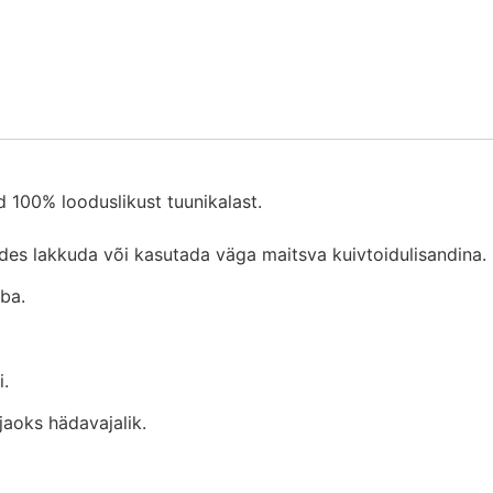
 100% looduslikust tuunikalast.
tades lakkuda või kasutada väga maitsva kuivtoidulisandina.
aba.
i.
 jaoks hädavajalik.