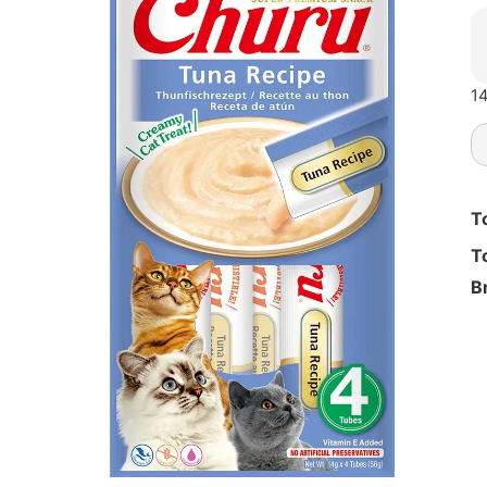
14
T
T
B