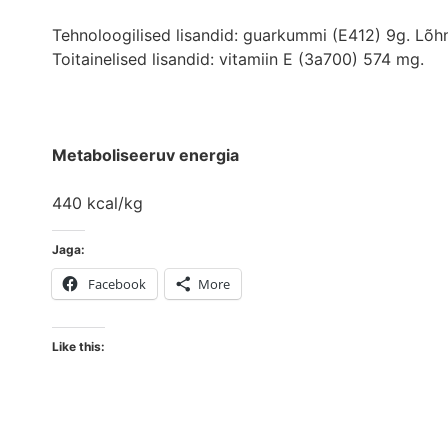
Tehnoloogilised lisandid: guarkummi (E412) 9g. Lõhn
Toitainelised lisandid: vitamiin E (3a700) 574 mg.
Metaboliseeruv energia
440 kcal/kg
Jaga:
Facebook
More
Like this: