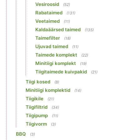
Vesiroosid
(52)
Rabataimed
(131)
Veetaimed
(11)
Kaldaäärsed taimed
(135)
Taimefilter
(18)
Ujuvad taimed
(11)
Taimede komplekt
(22)
Minitiigi komplekt
(19)
Tiigitaimede kuivpakid
(21)
Tiigi kosed
(8)
Minitiigi komplektid
(14)
Tiigikile
(21)
Tiigifiltrid
(34)
Tiigipump
(11)
Tiigivorm
(3)
BBQ
(3)