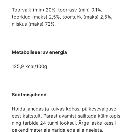
Toorvalk (min) 20%, toorrasv (min) 0,1%,
toorkiud (maks) 2,5%, toortuhk (maks) 2,5%,
niiskus (maks) 72%.
Metaboliseeruv energia
125,9 kcal/100g
Söötmisjuhend
Hoida jahedas ja kuivas kohas, päikesevalguse
eest kaitstult. Pärast avamist säilitada külmkapis
ning tarbida 24 tunni jooksul. Ärge laske kassil
pakendimaterjale närida ega alla neelata.