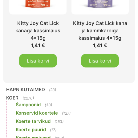
Kitty Joy Cat Lick
Kitty Joy Cat Lick kana
kanaga kassimaius
ja kammkarbiga
4x15g
kassimaius 4x15g
1,41
€
1,41
€
Lisa korvi
Lisa korvi
HAPNIKUTAIMED
(23)
KOER
(2270)
Šampoonid
(33)
Konservid koertele
(127)
Koerte tarvikud
(153)
Koerte puurid
(17)
Koerte maiused