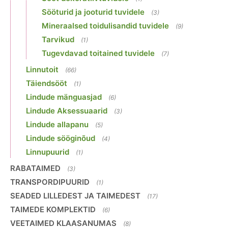
Sööturid ja jooturid tuvidele
(3)
Mineraalsed toidulisandid tuvidele
(9)
Tarvikud
(1)
Tugevdavad toitained tuvidele
(7)
Linnutoit
(66)
Täiendsööt
(1)
Lindude mänguasjad
(6)
Lindude Aksessuaarid
(3)
Lindude allapanu
(5)
Lindude sööginõud
(4)
Linnupuurid
(1)
RABATAIMED
(3)
TRANSPORDIPUURID
(1)
SEADED LILLEDEST JA TAIMEDEST
(17)
TAIMEDE KOMPLEKTID
(6)
VEETAIMED KLAASANUMAS
(8)