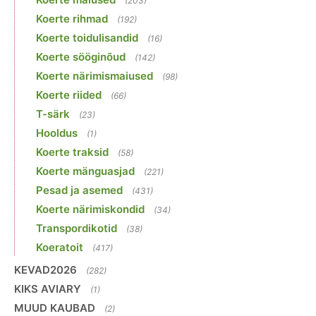
(203)
Koerte rihmad
(192)
Koerte toidulisandid
(16)
Koerte sööginõud
(142)
Koerte närimismaiused
(98)
Koerte riided
(66)
T-särk
(23)
Hooldus
(1)
Koerte traksid
(58)
Koerte mänguasjad
(221)
Pesad ja asemed
(431)
Koerte närimiskondid
(34)
Transpordikotid
(38)
Koeratoit
(417)
KEVAD2026
(282)
KIKS AVIARY
(1)
MUUD KAUBAD
(2)