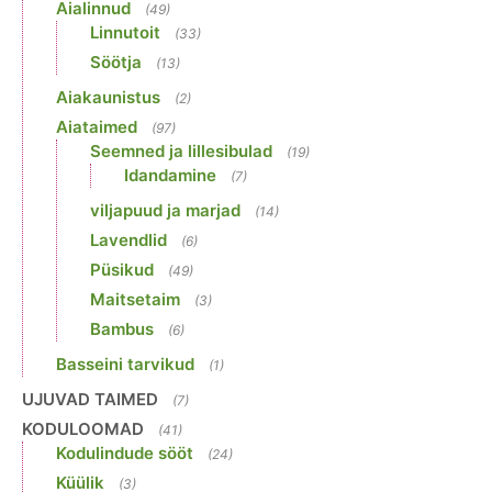
Aialinnud
(49)
Linnutoit
(33)
Söötja
(13)
Aiakaunistus
(2)
Aiataimed
(97)
Seemned ja lillesibulad
(19)
Idandamine
(7)
viljapuud ja marjad
(14)
Lavendlid
(6)
Püsikud
(49)
Maitsetaim
(3)
Bambus
(6)
Basseini tarvikud
(1)
UJUVAD TAIMED
(7)
KODULOOMAD
(41)
Kodulindude sööt
(24)
Küülik
(3)