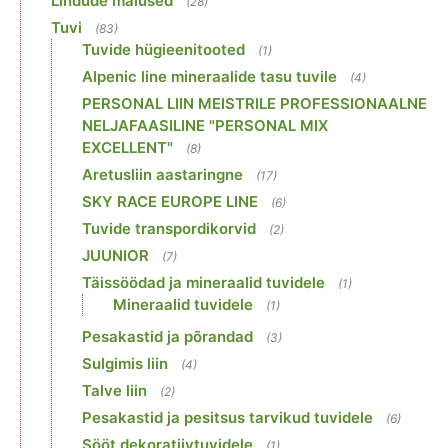
Lindude maiused
(28)
Tuvi
(83)
Tuvide hügieenitooted
(1)
Alpenic line mineraalide tasu tuvile
(4)
PERSONAL LIIN MEISTRILE PROFESSIONAALNE
NELJAFAASILINE "PERSONAL MIX
EXCELLENT"
(8)
Aretusliin aastaringne
(17)
SKY RACE EUROPE LINE
(6)
Tuvide transpordikorvid
(2)
JUUNIOR
(7)
Täissöödad ja mineraalid tuvidele
(1)
Mineraalid tuvidele
(1)
Pesakastid ja põrandad
(3)
Sulgimis liin
(4)
Talve liin
(2)
Pesakastid ja pesitsus tarvikud tuvidele
(6)
Sööt dekoratiivtuvidele
(1)