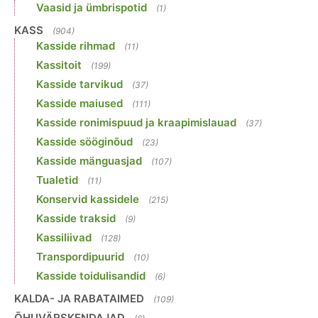
Vaasid ja ümbrispotid
(1)
KASS
(904)
Kasside rihmad
(11)
Kassitoit
(199)
Kasside tarvikud
(37)
Kasside maiused
(111)
Kasside ronimispuud ja kraapimislauad
(37)
Kasside sööginõud
(23)
Kasside mänguasjad
(107)
Tualetid
(11)
Konservid kassidele
(215)
Kasside traksid
(9)
Kassiliivad
(128)
Transpordipuurid
(10)
Kasside toidulisandid
(6)
KALDA- JA RABATAIMED
(109)
ÕHUVÄRSKENDAJAD