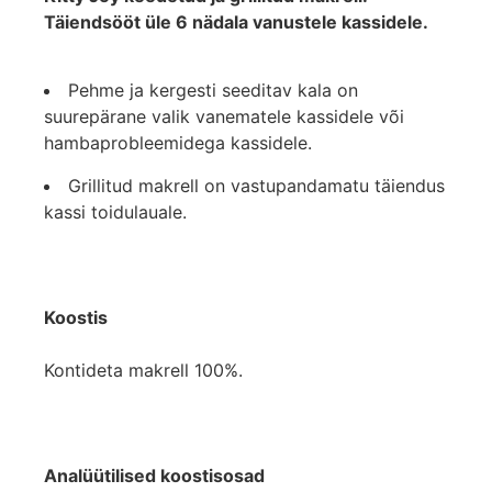
Täiendsööt üle 6 nädala vanustele kassidele.
Pehme ja kergesti seeditav kala on
suurepärane valik vanematele kassidele või
hambaprobleemidega kassidele.
Grillitud makrell on vastupandamatu täiendus
kassi toidulauale.
Koostis
Kontideta makrell 100%.
Analüütilised koostisosad