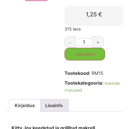
1,25
€
315 laos
-
+
Lisa korvi
Tootekood:
RM15
Tootekategooria:
Kasside
maiused
Kirjeldus
Lisainfo
Kitty Joy keedetud ja grillitud makrell.