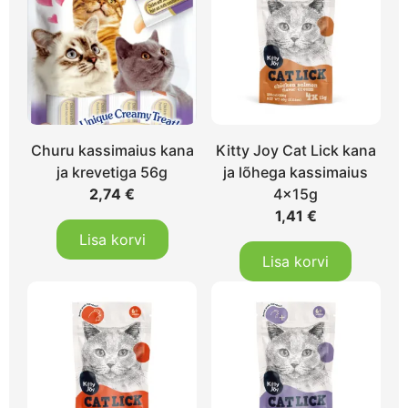
Churu kassimaius kana
Kitty Joy Cat Lick kana
ja krevetiga 56g
ja lõhega kassimaius
2,74
€
4x15g
1,41
€
Lisa korvi
Lisa korvi