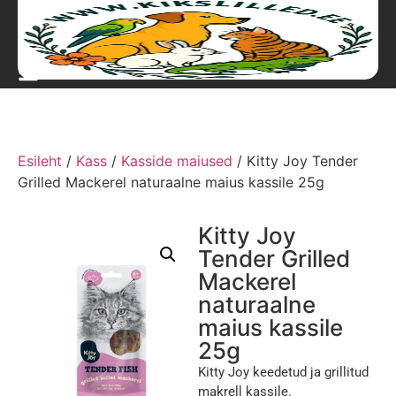
Esileht
/
Kass
/
Kasside maiused
/ Kitty Joy Tender
Grilled Mackerel naturaalne maius kassile 25g
Kitty Joy
Tender Grilled
Mackerel
naturaalne
maius kassile
25g
Kitty Joy keedetud ja grillitud
makrell kassile.