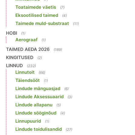
Toataimede väetis
(7)
Eksootilised taimed
(4)
Taimede muld-substraat
(11)
HOBI
(1)
Aerograaf
(1)
TAIMED AEDA 2026
(189)
KINGITUSED
(2)
LINNUD
(232)
Linnutoit
(66)
Täiendsööt
(1)
Lindude mänguasjad
(6)
Lindude Aksessuaarid
(3)
Lindude allapanu
(5)
Lindude sööginõud
(4)
Linnupuurid
(1)
Lindude toidulisandid
(27)