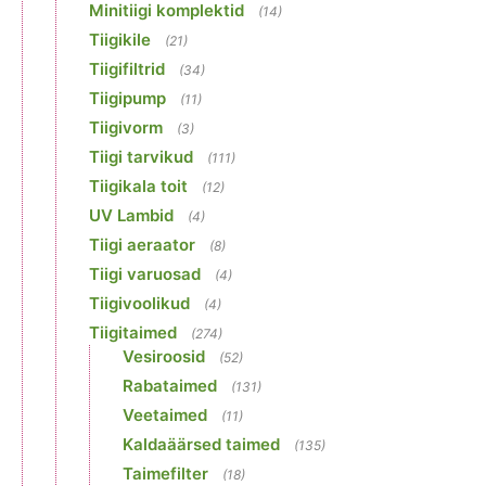
Minitiigi komplektid
(14)
Tiigikile
(21)
Tiigifiltrid
(34)
Tiigipump
(11)
Tiigivorm
(3)
Tiigi tarvikud
(111)
Tiigikala toit
(12)
UV Lambid
(4)
Tiigi aeraator
(8)
Tiigi varuosad
(4)
Tiigivoolikud
(4)
Tiigitaimed
(274)
Vesiroosid
(52)
Rabataimed
(131)
Veetaimed
(11)
Kaldaäärsed taimed
(135)
Taimefilter
(18)