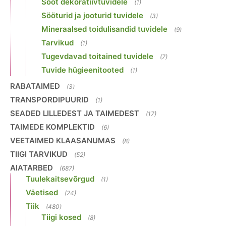
Sööt dekoratiivtuvidele
(1)
Sööturid ja jooturid tuvidele
(3)
Mineraalsed toidulisandid tuvidele
(9)
Tarvikud
(1)
Tugevdavad toitained tuvidele
(7)
Tuvide hügieenitooted
(1)
RABATAIMED
(3)
TRANSPORDIPUURID
(1)
SEADED LILLEDEST JA TAIMEDEST
(17)
TAIMEDE KOMPLEKTID
(6)
VEETAIMED KLAASANUMAS
(8)
TIIGI TARVIKUD
(52)
AIATARBED
(687)
Tuulekaitsevõrgud
(1)
Väetised
(24)
Tiik
(480)
Tiigi kosed
(8)