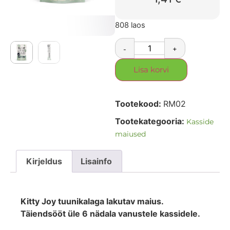
808 laos
-
+
Lisa korvi
Tootekood:
RM02
Tootekategooria:
Kasside
maiused
Kirjeldus
Lisainfo
Kitty Joy tuunikalaga lakutav maius.
Täiendsööt üle 6 nädala vanustele kassidele.