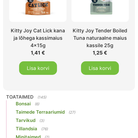
Kitty Joy Cat Lick kana
Kitty Joy Tender Boiled
ja lõhega kassimaius
Tuna naturaalne maius
4x15g
kassile 25g
1,41
€
1,25
€
Lisa korvi
Lisa korvi
TOATAIMED
(145)
Bonsai
(6)
Taimede Terraariumid
(27)
Tarvikud
(3)
Tillandsia
(76)
Minitaimed
(7)