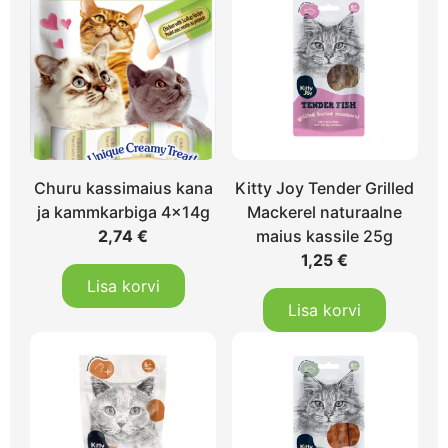
Churu kassimaius kana
Kitty Joy Tender Grilled
ja kammkarbiga 4x14g
Mackerel naturaalne
2,74
€
maius kassile 25g
1,25
€
Lisa korvi
Lisa korvi