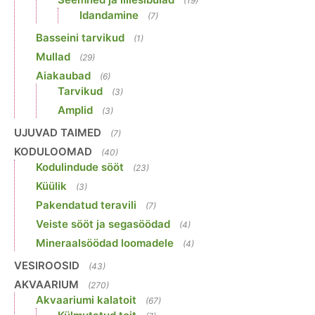
(19)
Idandamine
(7)
Basseini tarvikud
(1)
Mullad
(29)
Aiakaubad
(6)
Tarvikud
(3)
Amplid
(3)
UJUVAD TAIMED
(7)
KODULOOMAD
(40)
Kodulindude sööt
(23)
Küülik
(3)
Pakendatud teravili
(7)
Veiste sööt ja segasöödad
(4)
Mineraalsöödad loomadele
(4)
VESIROOSID
(43)
AKVAARIUM
(270)
Akvaariumi kalatoit
(67)