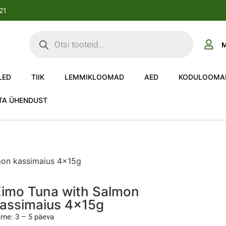
-21
M
LED
TIIK
LEMMIKLOOMAD
AED
KODULOOMA
TA ÜHENDUST
mon kassimaius 4x15g
imo Tuna with Salmon
assimaius 4x15g
rne: 3 – 5 päeva