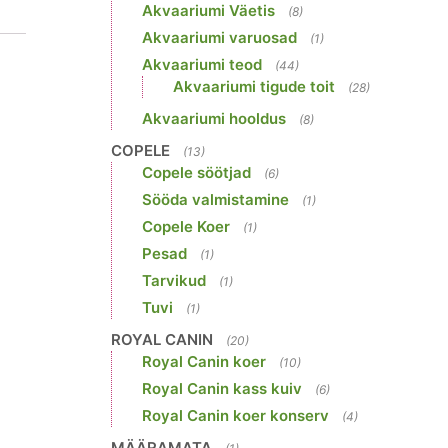
Akvaariumi Väetis
(8)
Akvaariumi varuosad
(1)
Akvaariumi teod
(44)
Akvaariumi tigude toit
(28)
Akvaariumi hooldus
(8)
COPELE
(13)
Copele söötjad
(6)
Sööda valmistamine
(1)
Copele Koer
(1)
Pesad
(1)
Tarvikud
(1)
Tuvi
(1)
ROYAL CANIN
(20)
Royal Canin koer
(10)
Royal Canin kass kuiv
(6)
Royal Canin koer konserv
(4)
MÄÄRAMATA