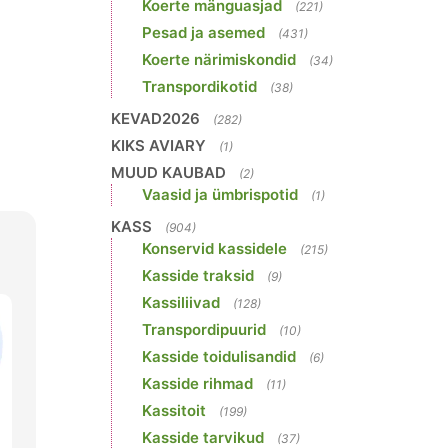
Koerte mänguasjad
(221)
Pesad ja asemed
(431)
Koerte närimiskondid
(34)
Transpordikotid
(38)
KEVAD2026
(282)
KIKS AVIARY
(1)
MUUD KAUBAD
(2)
Vaasid ja ümbrispotid
(1)
KASS
(904)
Konservid kassidele
(215)
Kasside traksid
(9)
Kassiliivad
(128)
Transpordipuurid
(10)
Kasside toidulisandid
(6)
Kasside rihmad
(11)
Kassitoit
(199)
Kasside tarvikud
(37)