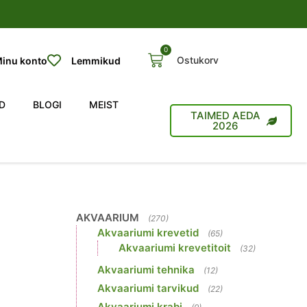
0
Ostukorv
inu konto
Lemmikud
D
BLOGI
MEIST
TAIMED AEDA
2026
AKVAARIUM
(270)
Akvaariumi krevetid
(65)
Akvaariumi krevetitoit
(32)
Akvaariumi tehnika
(12)
Akvaariumi tarvikud
(22)
Akvaariumi krabi