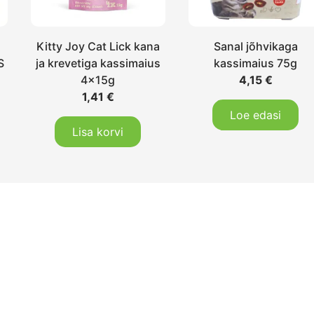
Kitty Joy Cat Lick kana
Sanal jõhvikaga
S
ja krevetiga kassimaius
kassimaius 75g
4x15g
4,15
€
1,41
€
Loe edasi
Lisa korvi