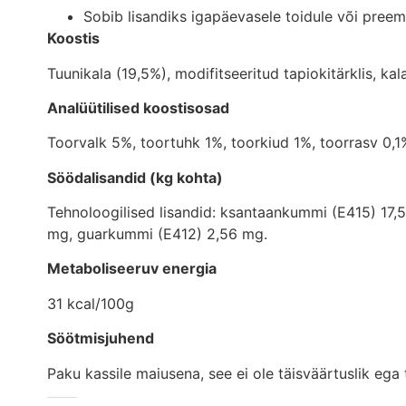
Sobib lisandiks igapäevasele toidule või preem
Koostis
Tuunikala (19,5%), modifitseeritud tapiokitärklis, kal
Analüütilised koostisosad
Toorvalk 5%, toortuhk 1%, toorkiud 1%, toorrasv 0,1
Söödalisandid (kg kohta)
Tehnoloogilised lisandid: ksantaankummi (E415) 17
mg, guarkummi (E412) 2,56 mg.
Metaboliseeruv energia
31 kcal/100g
Söötmisjuhend
Paku kassile maiusena, see ei ole täisväärtuslik ega 