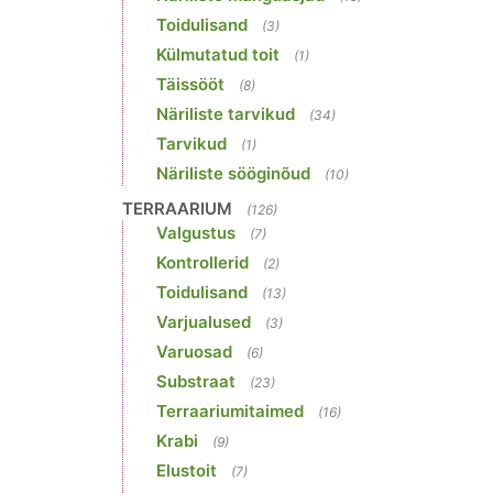
Toidulisand
(3)
Külmutatud toit
(1)
Täissööt
(8)
Näriliste tarvikud
(34)
Tarvikud
(1)
Näriliste sööginõud
(10)
TERRAARIUM
(126)
Valgustus
(7)
Kontrollerid
(2)
Toidulisand
(13)
Varjualused
(3)
Varuosad
(6)
Substraat
(23)
Terraariumitaimed
(16)
Krabi
(9)
Elustoit
(7)