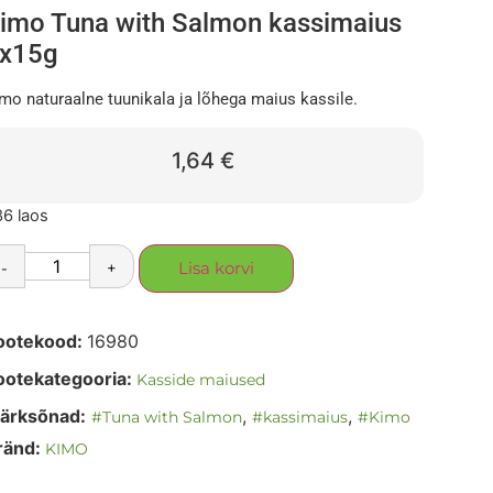
imo Tuna with Salmon kassimaius
x15g
mo naturaalne tuunikala ja lõhega maius kassile.
1,64
€
6 laos
-
+
Lisa korvi
ootekood:
16980
ootekategooria:
Kasside maiused
ärksõnad:
,
,
#Tuna with Salmon
#kassimaius
#Kimo
ränd:
KIMO