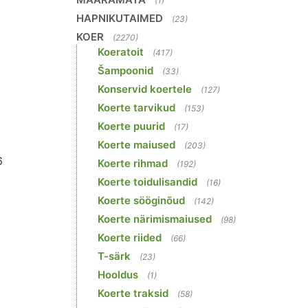
(1)
HAPNIKUTAIMED
(23)
KOER
(2270)
Koeratoit
(417)
Šampoonid
(33)
Konservid koertele
(127)
Koerte tarvikud
(153)
Koerte puurid
(17)
Koerte maiused
(203)
6
Koerte rihmad
(192)
Koerte toidulisandid
(16)
Koerte sööginõud
(142)
Koerte närimismaiused
(98)
Koerte riided
(66)
T-särk
(23)
Hooldus
(1)
Koerte traksid
(58)