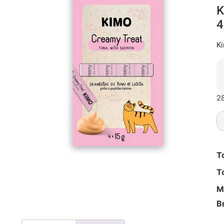
K
4
Ki
28
T
T
M
B