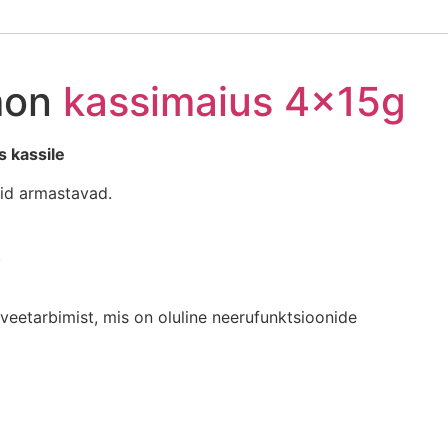
mon
kassimaius
4x15g
s kassile
sid armastavad.
.
 veetarbimist, mis on oluline neerufunktsioonide