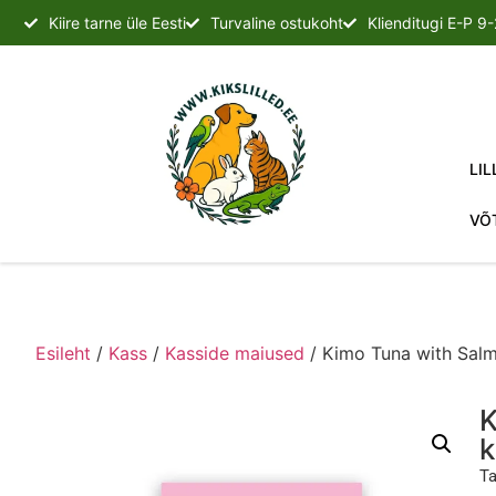
Kiire tarne üle Eesti
Turvaline ostukoht
Klienditugi E-P 9
LIL
VÕ
Esileht
/
Kass
/
Kasside maiused
/ Kimo Tuna with Sal
K
k
Ta