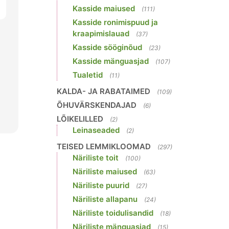
Kasside maiused
(111)
Kasside ronimispuud ja
kraapimislauad
(37)
Kasside sööginõud
(23)
Kasside mänguasjad
(107)
Tualetid
(11)
KALDA- JA RABATAIMED
(109)
ÕHUVÄRSKENDAJAD
(6)
LÕIKELILLED
(2)
Leinaseaded
(2)
TEISED LEMMIKLOOMAD
(297)
Näriliste toit
(100)
Näriliste maiused
(63)
Näriliste puurid
(27)
Näriliste allapanu
(24)
Näriliste toidulisandid
(18)
Näriliste mänguasjad
(15)