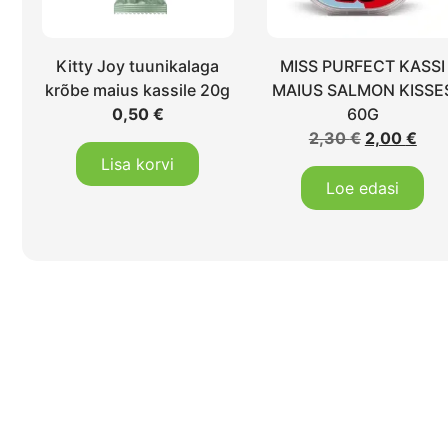
Kitty Joy tuunikalaga
MISS PURFECT KASSI
krõbe maius kassile 20g
MAIUS SALMON KISSE
0,50
€
60G
2,30
€
2,00
€
Lisa korvi
Loe edasi