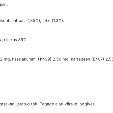
iaks.
akontsentraat (1,85%), lõhe (1,3%).
%, niiskus 89%.
,52 mg, kassiakummi (1f499) 2,56 mg, karrageen (E407) 2,5
tasakaalustatud toit. Tagage alati värske joogivesi.