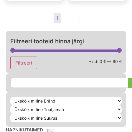
1
2
→
Filtreeri tooteid hinna järgi
Hind:
0 €
—
60 €
Filtreeri
HAPNIKUTAIMED
(23)