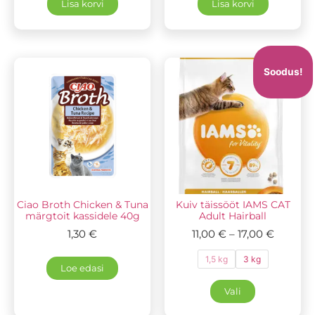
Lisa korvi
Lisa korvi
Soodus!
Ciao Broth Chicken & Tuna
Kuiv täissööt IAMS CAT
märgtoit kassidele 40g
Adult Hairball
1,30
€
11,00
€
–
17,00
€
1,5 kg
3 kg
Loe edasi
Vali