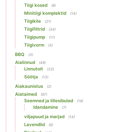
Tiigi kosed
(8)
Minitiigi komplektid
(14)
Tiigikile
(21)
Tiigifiltrid
(34)
Tiigipump
(11)
Tiigivorm
(3)
BBQ
(3)
Aialinnud
(49)
Linnutoit
(33)
Söötja
(13)
Aiakaunistus
(2)
Aiataimed
(97)
Seemned ja lillesibulad
(19)
Idandamine
(7)
viljapuud ja marjad
(14)
Lavendlid
(6)