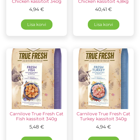
Chicken kassitoit 340g
Chicken kassitoit 4,8kg
4,94
€
40,41
€
Lisa korvi
Lisa korvi
Carnilove True Fresh Cat
Carnilove True Fresh Cat
Fish kassitoit 340g
Turkey kassitoit 340g
5,48
€
4,94
€