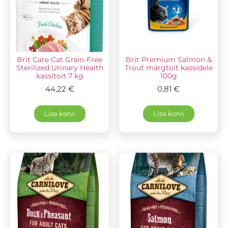
Brit Care Cat Grain-Free
Brit Premium Salmon &
Sterilized Urinary Health
Trout märgtoit kassidele
kassitoit 7 kg
100g
44,22
€
0,81
€
Lisa korvi
Lisa korvi