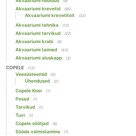
Akvaariumi hooldus
(8)
Akvaariumi krevetid
(65)
Akvaariumi krevetitoit
(32)
Akvaariumi tehnika
(12)
Akvaariumi tarvikud
(22)
Akvaariumi krabi
(9)
Akvaariumi taimed
(43)
Akvaariumi aluskapp
(2)
COPELE
(13)
Veesüsteemid
(0)
Ühendused
(0)
Copele Koer
(1)
Pesad
(1)
Tarvikud
(1)
Tuvi
(1)
Copele söötjad
(6)
Sööda valmistamine
(1)