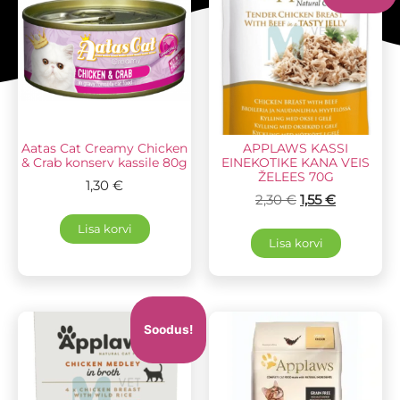
Aatas Cat Creamy Chicken
APPLAWS KASSI
& Crab konserv kassile 80g
EINEKOTIKE KANA VEIS
ŽELEES 70G
1,30
€
2,30
€
1,55
€
Lisa korvi
Lisa korvi
Soodus!