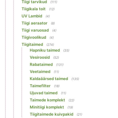
Tiigi tarvikud
(111)
Tiigikala toit
(12)
UV Lambid
(4)
Tiigi aeraator
(8)
Tiigi varuosad
(4)
Tiigivoolikud
(4)
Tiigitaimed
(274)
Hapniku taimed
(35)
Vesiroosid
(52)
Rabataimed
(131)
Veetaimed
(11)
Kaldaäärsed taimed
(135)
Taimefilter
(18)
Ujuvad taimed
(11)
Taimede komplekt
(22)
Minitiigi komplekt
(19)
Tiigitaimede kuivpakid
(21)