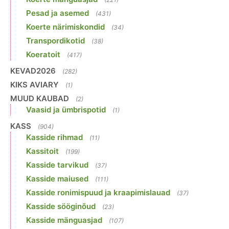
Pesad ja asemed
(431)
Koerte närimiskondid
(34)
Transpordikotid
(38)
Koeratoit
(417)
KEVAD2026
(282)
KIKS AVIARY
(1)
MUUD KAUBAD
(2)
Vaasid ja ümbrispotid
(1)
KASS
(904)
Kasside rihmad
(11)
Kassitoit
(199)
Kasside tarvikud
(37)
Kasside maiused
(111)
Kasside ronimispuud ja kraapimislauad
(37)
Kasside sööginõud
(23)
Kasside mänguasjad
(107)