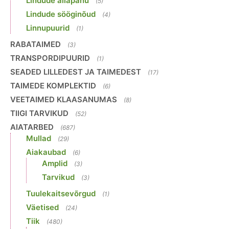
Lindude allapanu
(5)
Lindude sööginõud
(4)
Linnupuurid
(1)
RABATAIMED
(3)
TRANSPORDIPUURID
(1)
SEADED LILLEDEST JA TAIMEDEST
(17)
TAIMEDE KOMPLEKTID
(6)
VEETAIMED KLAASANUMAS
(8)
TIIGI TARVIKUD
(52)
AIATARBED
(687)
Mullad
(29)
Aiakaubad
(6)
Amplid
(3)
Tarvikud
(3)
Tuulekaitsevõrgud
(1)
Väetised
(24)
Tiik
(480)