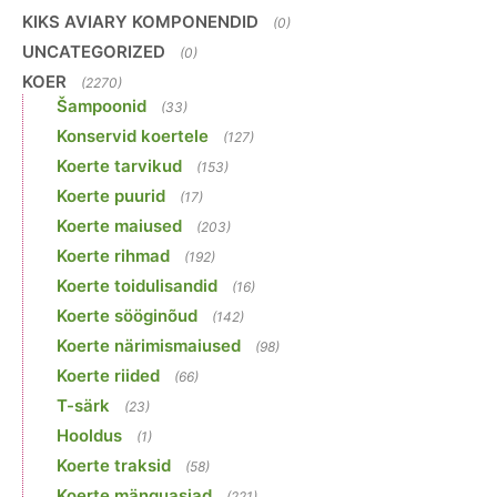
KIKS AVIARY KOMPONENDID
(0)
UNCATEGORIZED
(0)
KOER
(2270)
Šampoonid
(33)
Konservid koertele
(127)
Koerte tarvikud
(153)
Koerte puurid
(17)
Koerte maiused
(203)
Koerte rihmad
(192)
Koerte toidulisandid
(16)
Koerte sööginõud
(142)
Koerte närimismaiused
(98)
Koerte riided
(66)
T-särk
(23)
Hooldus
(1)
Koerte traksid
(58)
Koerte mänguasjad
(221)