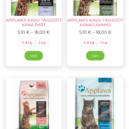
APPLAWS KASSI TÄISSÖÖT
APPLAWS KASSI TÄISSÖÖT
KANA PART
KANA/LAMMAS
5,10
€
–
18,00
€
5,10
€
–
18,00
€
0,4 kg
2 kg
0,4 kg
2 kg
Vali
Vali