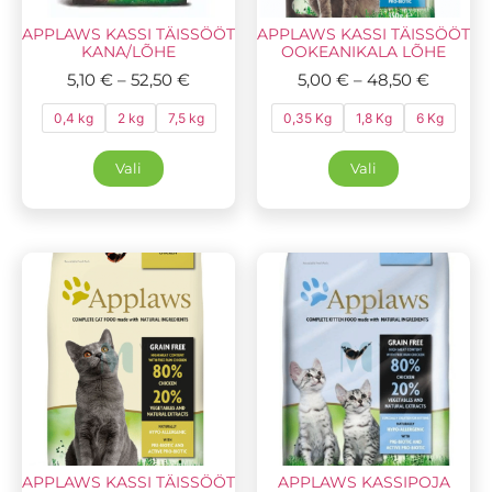
APPLAWS KASSI TÄISSÖÖT
APPLAWS KASSI TÄISSÖÖT
KANA/LÕHE
OOKEANIKALA LÕHE
5,10
€
–
52,50
€
5,00
€
–
48,50
€
0,4 kg
2 kg
7,5 kg
0,35 Kg
1,8 Kg
6 Kg
Vali
Vali
APPLAWS KASSI TÄISSÖÖT
APPLAWS KASSIPOJA