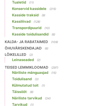
Tualetid
(11)
Konservid kassidele
(215)
Kasside traksid
(9)
Kassiliivad
(128)
Transpordipuurid
(10)
Kasside toidulisandid
(6)
KALDA- JA RABATAIMED
(109)
ÕHUVÄRSKENDAJAD
(6)
LÕIKELILLED
(2)
Leinaseaded
(2)
TEISED LEMMIKLOOMAD
(297)
Näriliste mänguasjad
(15)
Toidulisand
(3)
Külmutatud toit
(1)
Täissööt
(8)
Näriliste tarvikud
(34)
Tarvikud
(1)