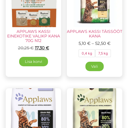
APPLAWS KASSI
APPLAWS KASSI TÄISSÖÖT
EINEKOTIKE VALIKP KANA
KANA
70G N12
5,10
€
–
52,50
€
20,25
€
17,30
€
0,4 kg
7,5 kg
Lisa korvi
Vali