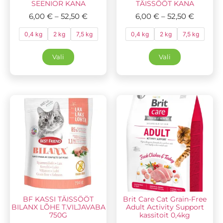
SEENIOR KANA
TÄISSÖÖT KANA
6,00
€
–
52,50
€
6,00
€
–
52,50
€
0,4 kg
2 kg
7,5 kg
0,4 kg
2 kg
7,5 kg
Vali
Vali
BF KASSI TÄISSÖÖT
Brit Care Cat Grain-Free
BILANX LÕHE T.VILJAVABA
Adult Activity Support
750G
kassitoit 0,4kg