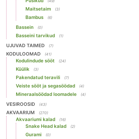
Püsikud
(49)
Maitsetaim
(3)
Bambus
(6)
Bassein
(0)
Basseini tarvikud
(1)
UJUVAD TAIMED
(7)
KODULOOMAD
(41)
Kodulindude sööt
(24)
Küülik
(3)
Pakendatud teravili
(7)
Veiste sööt ja segasöödad
(4)
Mineraalsöödad loomadele
(4)
VESIROOSID
(43)
AKVAARIUM
(270)
Akvaariumi kalad
(16)
Snake Head kalad
(2)
Gurami
(0)