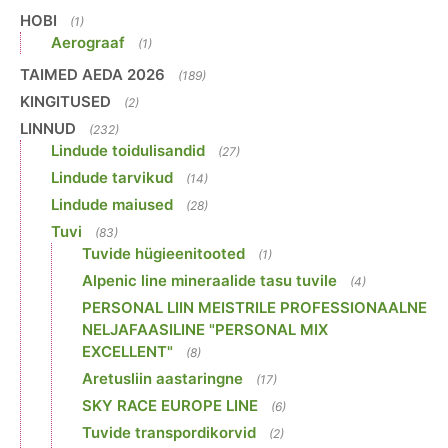
HOBI
(1)
Aerograaf
(1)
TAIMED AEDA 2026
(189)
KINGITUSED
(2)
LINNUD
(232)
Lindude toidulisandid
(27)
Lindude tarvikud
(14)
Lindude maiused
(28)
Tuvi
(83)
Tuvide hügieenitooted
(1)
Alpenic line mineraalide tasu tuvile
(4)
PERSONAL LIIN MEISTRILE PROFESSIONAALNE
NELJAFAASILINE "PERSONAL MIX
EXCELLENT"
(8)
Aretusliin aastaringne
(17)
SKY RACE EUROPE LINE
(6)
Tuvide transpordikorvid
(2)