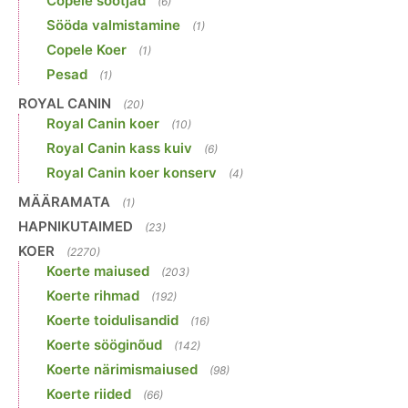
Copele söötjad
(6)
Sööda valmistamine
(1)
Copele Koer
(1)
Pesad
(1)
ROYAL CANIN
(20)
Royal Canin koer
(10)
Royal Canin kass kuiv
(6)
Royal Canin koer konserv
(4)
MÄÄRAMATA
(1)
HAPNIKUTAIMED
(23)
KOER
(2270)
Koerte maiused
(203)
Koerte rihmad
(192)
Koerte toidulisandid
(16)
Koerte sööginõud
(142)
Koerte närimismaiused
(98)
Koerte riided
(66)