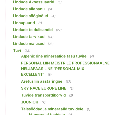
Lindude Aksessuaarid
(3)
Lindude allapanu
(5)
Lindude sööginõud
(4)
Linnupuurid
(1)
Lindude toidulisandid
(27)
Lindude tarvikud
(14)
Lindude maiused
(28)
Tuvi
(83)
Alpenic line mineraalide tasu tuvile
(4)
PERSONAL LIIN MEISTRILE PROFESSIONAALNE
NELJAFAASILINE "PERSONAL MIX
EXCELLENT"
(8)
Aretusliin aastaringne
(17)
SKY RACE EUROPE LINE
(6)
Tuvide transpordikorvid
(2)
JUUNIOR
(7)
Täissöödad ja mineraalid tuvidele
(1)
Mineraalid tuvidele
(1)