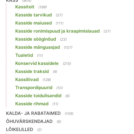
KASS
(904)
Kassitoit
(199)
Kasside tarvikud
(37)
Kasside maiused
(111)
Kasside ronimispuud ja kraapimislauad
(37)
Kasside sööginõud
(23)
Kasside mänguasjad
(107)
Tualetid
(11)
Konservid kassidele
(215)
Kasside traksid
(9)
Kassiliivad
(128)
Transpordipuurid
(10)
Kasside toidulisandid
(6)
Kasside rihmad
(11)
KALDA- JA RABATAIMED
(109)
ÕHUVÄRSKENDAJAD
(6)
LÕIKELILLED
(2)