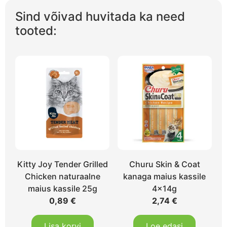
Sind võivad huvitada ka need
tooted:
Kitty Joy Tender Grilled
Churu Skin & Coat
Chicken naturaalne
kanaga maius kassile
maius kassile 25g
4x14g
0,89
€
2,74
€
Lisa korvi
Loe edasi