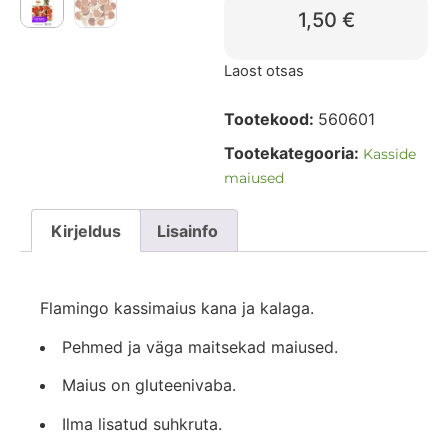
1,50
€
Laost otsas
Tootekood:
560601
Tootekategooria:
Kasside
maiused
Kirjeldus
Lisainfo
Flamingo kassimaius kana ja kalaga.
Pehmed ja väga maitsekad maiused.
Maius on gluteenivaba.
Ilma lisatud suhkruta.