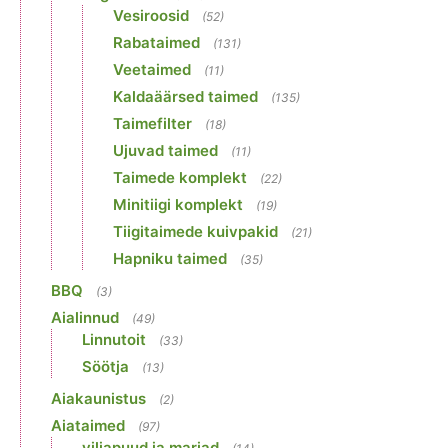
Vesiroosid
(52)
Rabataimed
(131)
Veetaimed
(11)
Kaldaäärsed taimed
(135)
Taimefilter
(18)
Ujuvad taimed
(11)
Taimede komplekt
(22)
Minitiigi komplekt
(19)
Tiigitaimede kuivpakid
(21)
Hapniku taimed
(35)
BBQ
(3)
Aialinnud
(49)
Linnutoit
(33)
Söötja
(13)
Aiakaunistus
(2)
Aiataimed
(97)
viljapuud ja marjad