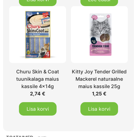
Churu Skin & Coat
Kitty Joy Tender Grilled
tuunikalaga maius
Mackerel naturaalne
kassile 4x14g
maius kassile 25g
2,74
€
1,25
€
Lisa korvi
Lisa korvi