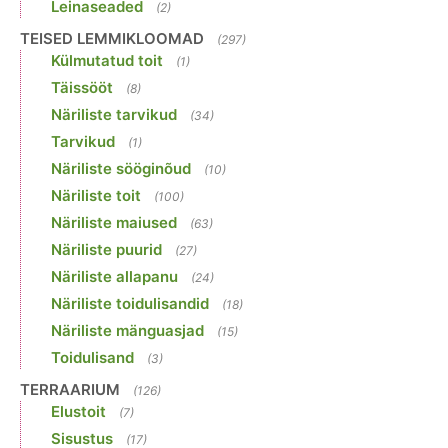
Leinaseaded
(2)
TEISED LEMMIKLOOMAD
(297)
Külmutatud toit
(1)
Täissööt
(8)
Näriliste tarvikud
(34)
Tarvikud
(1)
Näriliste sööginõud
(10)
Näriliste toit
(100)
Näriliste maiused
(63)
Näriliste puurid
(27)
Näriliste allapanu
(24)
Näriliste toidulisandid
(18)
Näriliste mänguasjad
(15)
Toidulisand
(3)
TERRAARIUM
(126)
Elustoit
(7)
Sisustus
(17)