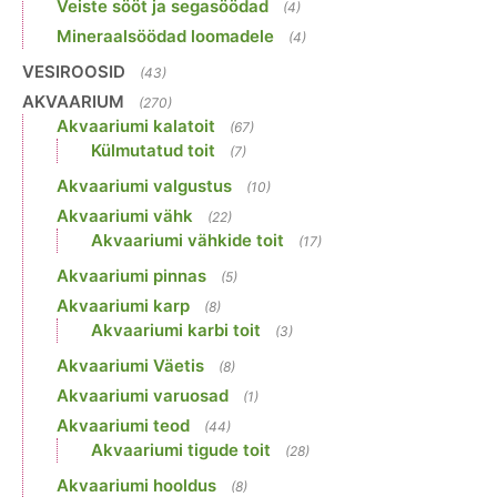
Veiste sööt ja segasöödad
(4)
Mineraalsöödad loomadele
(4)
VESIROOSID
(43)
AKVAARIUM
(270)
Akvaariumi kalatoit
(67)
Külmutatud toit
(7)
Akvaariumi valgustus
(10)
Akvaariumi vähk
(22)
Akvaariumi vähkide toit
(17)
Akvaariumi pinnas
(5)
Akvaariumi karp
(8)
Akvaariumi karbi toit
(3)
Akvaariumi Väetis
(8)
Akvaariumi varuosad
(1)
Akvaariumi teod
(44)
Akvaariumi tigude toit
(28)
Akvaariumi hooldus
(8)