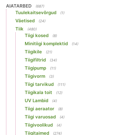
AIATARBED
(687)
Tuulekaitsevõrgud
(1)
Väetised
(24)
Tiik
(480)
Tiigi kosed
(8)
Minitiigi komplektid
(14)
Tiigikile
(21)
Tiigifiltrid
(34)
Tiigipump
(11)
Tiigivorm
(3)
Tiigi tarvikud
(111)
Tiigikala toit
(12)
UV Lambid
(4)
Tiigi aeraator
(8)
Tiigi varuosad
(4)
Tiigivoolikud
(4)
Tiigitaimed
(274)