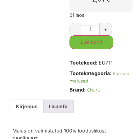
61 laos
-
+
Lisa korvi
Tootekood:
EU711
Tootekategooria:
Kasside
maiused
Bränd:
Churu
Kirjeldus
Lisainfo
Maius on valmistatud 100% looduslikust
tuunikalast.