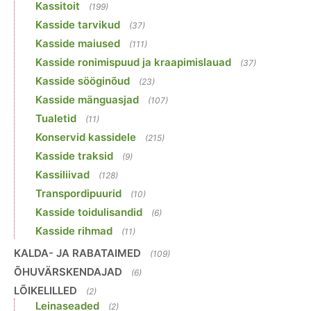
Kassitoit
(199)
Kasside tarvikud
(37)
Kasside maiused
(111)
Kasside ronimispuud ja kraapimislauad
(37)
Kasside sööginõud
(23)
Kasside mänguasjad
(107)
Tualetid
(11)
Konservid kassidele
(215)
Kasside traksid
(9)
Kassiliivad
(128)
Transpordipuurid
(10)
Kasside toidulisandid
(6)
Kasside rihmad
(11)
KALDA- JA RABATAIMED
(109)
ÕHUVÄRSKENDAJAD
(6)
LÕIKELILLED
(2)
Leinaseaded
(2)