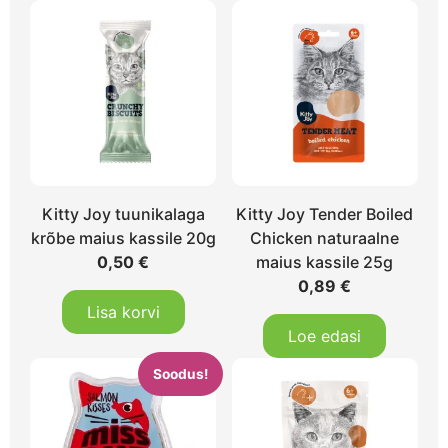
Kitty Joy tuunikalaga
Kitty Joy Tender Boiled
krõbe maius kassile 20g
Chicken naturaalne
0,50
€
maius kassile 25g
0,89
€
Lisa korvi
Loe edasi
Soodus!