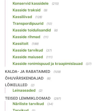
Konservid kassidele
(215)
Kasside traksid
(9)
Kassiliivad
(128)
Transpordipuurid
(10)
Kasside toidulisandid
(6)
Kasside rihmad
(11)
Kassitoit
(199)
Kasside tarvikud
(37)
Kasside maiused
(111)
Kasside ronimispuud ja kraapimislauad
(37)
KALDA- JA RABATAIMED
(109)
ÕHUVÄRSKENDAJAD
(6)
LÕIKELILLED
(2)
Leinaseaded
(2)
TEISED LEMMIKLOOMAD
(297)
Näriliste tarvikud
(34)
Tarvikud
(1)