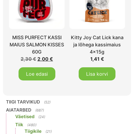
MISS PURFECT KASSI
Kitty Joy Cat Lick kana
MAIUS SALMON KISSES
ja lõhega kassimaius
60G
4x15g
2,30
€
2,00
€
1,41
€
Loe edasi
Lisa korvi
TIIGI TARVIKUD
(52)
AIATARBED
(687)
Väetised
(24)
Tiik
(480)
Tiigikile
(21)