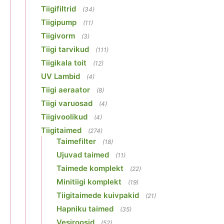
Tiigifiltrid
(34)
Tiigipump
(11)
Tiigivorm
(3)
Tiigi tarvikud
(111)
Tiigikala toit
(12)
UV Lambid
(4)
Tiigi aeraator
(8)
Tiigi varuosad
(4)
Tiigivoolikud
(4)
Tiigitaimed
(274)
Taimefilter
(18)
Ujuvad taimed
(11)
Taimede komplekt
(22)
Minitiigi komplekt
(19)
Tiigitaimede kuivpakid
(21)
Hapniku taimed
(35)
Vesiroosid
(52)