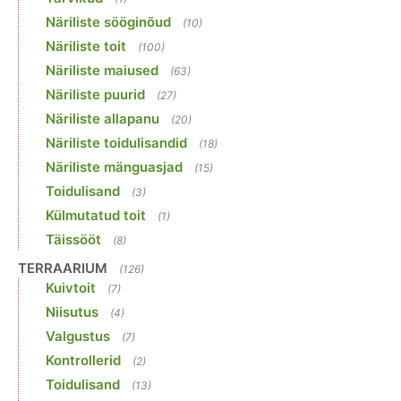
Näriliste sööginõud
(10)
Näriliste toit
(100)
Näriliste maiused
(63)
Näriliste puurid
(27)
Näriliste allapanu
(20)
Näriliste toidulisandid
(18)
Näriliste mänguasjad
(15)
Toidulisand
(3)
Külmutatud toit
(1)
Täissööt
(8)
TERRAARIUM
(126)
Kuivtoit
(7)
Niisutus
(4)
Valgustus
(7)
Kontrollerid
(2)
Toidulisand
(13)