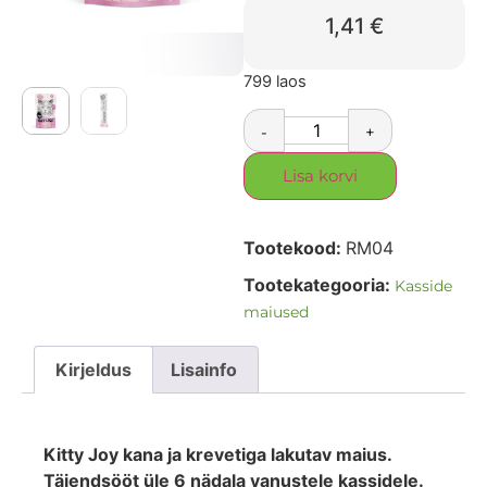
1,41
€
799 laos
-
+
Lisa korvi
Tootekood:
RM04
Tootekategooria:
Kasside
maiused
Kirjeldus
Lisainfo
Kitty Joy kana ja krevetiga lakutav maius.
Täiendsööt üle 6 nädala vanustele kassidele.