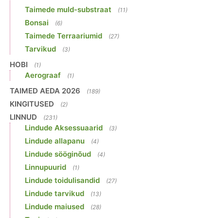
Taimede muld-substraat
(11)
Bonsai
(6)
Taimede Terraariumid
(27)
Tarvikud
(3)
HOBI
(1)
Aerograaf
(1)
TAIMED AEDA 2026
(189)
KINGITUSED
(2)
LINNUD
(231)
Lindude Aksessuaarid
(3)
Lindude allapanu
(4)
Lindude sööginõud
(4)
Linnupuurid
(1)
Lindude toidulisandid
(27)
Lindude tarvikud
(13)
Lindude maiused
(28)