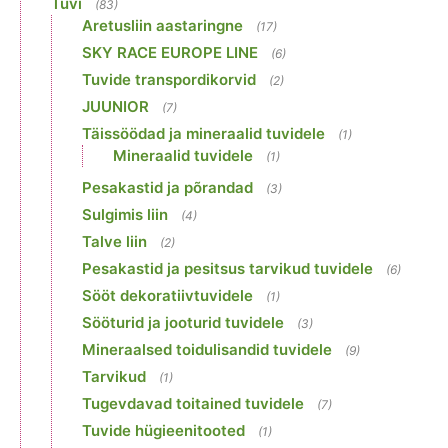
Tuvi
(83)
Aretusliin aastaringne
(17)
SKY RACE EUROPE LINE
(6)
Tuvide transpordikorvid
(2)
JUUNIOR
(7)
Täissöödad ja mineraalid tuvidele
(1)
Mineraalid tuvidele
(1)
Pesakastid ja põrandad
(3)
Sulgimis liin
(4)
Talve liin
(2)
Pesakastid ja pesitsus tarvikud tuvidele
(6)
Sööt dekoratiivtuvidele
(1)
Sööturid ja jooturid tuvidele
(3)
Mineraalsed toidulisandid tuvidele
(9)
Tarvikud
(1)
Tugevdavad toitained tuvidele
(7)
Tuvide hügieenitooted
(1)