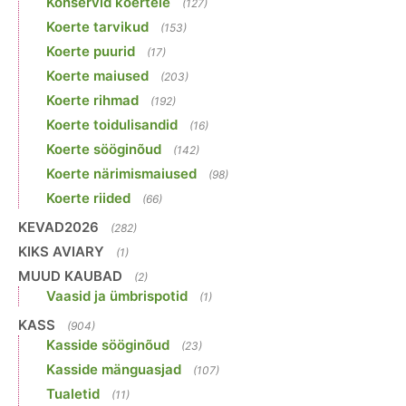
Konservid koertele
(127)
Koerte tarvikud
(153)
Koerte puurid
(17)
Koerte maiused
(203)
Koerte rihmad
(192)
Koerte toidulisandid
(16)
Koerte sööginõud
(142)
Koerte närimismaiused
(98)
Koerte riided
(66)
KEVAD2026
(282)
KIKS AVIARY
(1)
MUUD KAUBAD
(2)
Vaasid ja ümbrispotid
(1)
KASS
(904)
Kasside sööginõud
(23)
Kasside mänguasjad
(107)
Tualetid
(11)