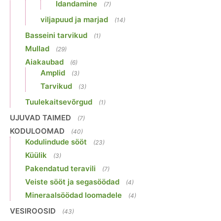
Idandamine
(7)
viljapuud ja marjad
(14)
Basseini tarvikud
(1)
Mullad
(29)
Aiakaubad
(6)
Amplid
(3)
Tarvikud
(3)
Tuulekaitsevõrgud
(1)
UJUVAD TAIMED
(7)
KODULOOMAD
(40)
Kodulindude sööt
(23)
Küülik
(3)
Pakendatud teravili
(7)
Veiste sööt ja segasöödad
(4)
Mineraalsöödad loomadele
(4)
VESIROOSID
(43)