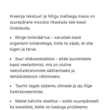
Kreemja tekstuuri ja hõrgu maitsega maius on
suurepärane moodus rikastada teie kassi
toidulauda.
Kõrge toiteväärtus – varustab kassi
organismi toitainetega, mida ta vajab, et olla
tugev ja terve.
Suur niiskusesisaldus – aitab suurendada
kassi veetarbimist, mis on oluline
neerufunktsioonide säilitamiseks ja
dehüdratsiooni vältimiseks.
Tauriin tagab südame, silmade ja aju õige
funktsioneerimise.
Madal kalorite sisaldus – sobib suurepäraselt
ka kassidele, kellel on kaaluga probleeme.