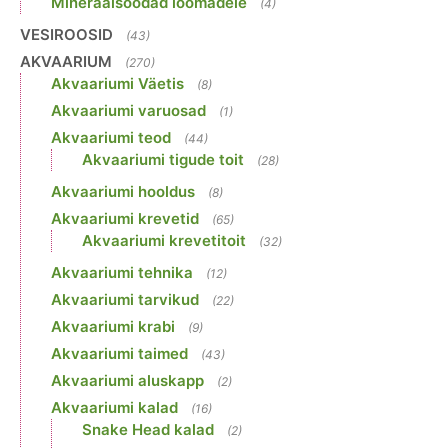
Mineraalsöödad loomadele
(4)
VESIROOSID
(43)
AKVAARIUM
(270)
Akvaariumi Väetis
(8)
Akvaariumi varuosad
(1)
Akvaariumi teod
(44)
Akvaariumi tigude toit
(28)
Akvaariumi hooldus
(8)
Akvaariumi krevetid
(65)
Akvaariumi krevetitoit
(32)
Akvaariumi tehnika
(12)
Akvaariumi tarvikud
(22)
Akvaariumi krabi
(9)
Akvaariumi taimed
(43)
Akvaariumi aluskapp
(2)
Akvaariumi kalad
(16)
Snake Head kalad
(2)