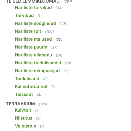
TEISED LEMMIKLOOMAD
(297)
Näriliste tarvikud
(34)
Tarvikud
(1)
Näriliste sööginõud
(10)
Näriliste toit
(100)
Näriliste maiused
(63)
Näriliste puurid
(27)
Näriliste allapanu
(24)
Näriliste toidulisandid
(18)
Näriliste mänguasjad
(15)
Toidulisand
(3)
Külmutatud toit
(1)
Täissööt
(8)
TERRAARIUM
(126)
Kuivtoit
(7)
Niisutus
(4)
Valgustus
(7)