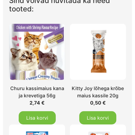
Sind võivad huvitada ka need
tooted:
Churu kassimaius kana
Kitty Joy lõhega krõbe
ja krevetiga 56g
maius kassile 20g
2,74
€
0,50
€
Lisa korvi
Lisa korvi