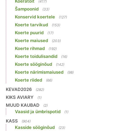
Koeratoit
(417)
Šampoonid
(33)
Konservid koertele
(127)
Koerte tarvikud
(153)
Koerte puurid
(17)
Koerte maiused
(203)
Koerte rihmad
(192)
Koerte toidulisandid
(16)
Koerte sööginõud
(142)
Koerte närimismaiused
(98)
Koerte riided
(66)
KEVAD2026
(282)
KIKS AVIARY
(1)
MUUD KAUBAD
(2)
Vaasid ja ümbrispotid
(1)
KASS
(904)
Kasside sööginõud
(23)