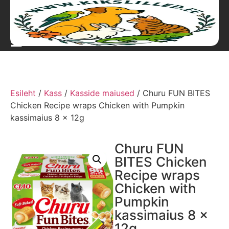
Esileht
/
Kass
/
Kasside maiused
/ Churu FUN BITES
Chicken Recipe wraps Chicken with Pumpkin
kassimaius 8 x 12g
Churu FUN
BITES Chicken
Recipe wraps
Chicken with
Pumpkin
kassimaius 8 x
12g