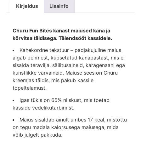
Kirjeldus
Lisainfo
Churu Fun Bites kanast maiused kana ja
kõrvitsa täidisega. Täiendsööt kassidele.
Kahekordne tekstuur – padjakujuline maius
algab pehmest, küpsetatud kanapastast, mis ei
sisalda teravilja, säilitusaineid, karagenaani ega
kunstlikke värvaineid. Maiuse sees on Churu
kreemjas täidis, mis pakub kassile
topeltelamust.
Igas tükis on 65% niiskust, mis toetab
kasside vedelikutarbimist.
Maius sisaldab ainult umbes 17 kcal, mistõttu
on tegu madala kalorsusega maiusega, mida
võib julgelt pakkuda.