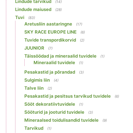
Lindude tarvikud
(14)
Lindude maiused
(28)
Tuvi
(83)
Aretusliin aastaringne
(17)
SKY RACE EUROPE LINE
(6)
Tuvide transpordikorvid
(2)
JUUNIOR
(7)
Täissöödad ja mineraalid tuvidele
(1)
Mineraalid tuvidele
(1)
Pesakastid ja põrandad
(3)
Sulgimis liin
(4)
Talve liin
(2)
Pesakastid ja pesitsus tarvikud tuvidele
(6)
Sööt dekoratiivtuvidele
(1)
Sööturid ja jooturid tuvidele
(3)
Mineraalsed toidulisandid tuvidele
(9)
Tarvikud
(1)