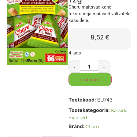
Churu maitsvad kahe
tekstuuriga maiused valivatele
kassidele.
8,52
€
4 laos
-
+
Lisa korvi
Tootekood:
EU743
Tootekategooria:
Kasside
maiused
Bränd:
Churu