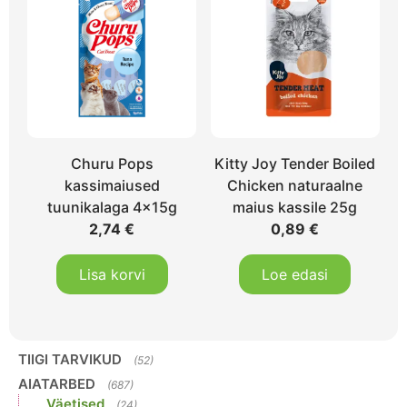
Churu Pops
Kitty Joy Tender Boiled
kassimaiused
Chicken naturaalne
tuunikalaga 4x15g
maius kassile 25g
2,74
€
0,89
€
Lisa korvi
Loe edasi
TIIGI TARVIKUD
(52)
AIATARBED
(687)
Väetised
(24)