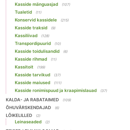
Kasside mänguasjad
(107)
Tualetid
(11)
Konservid kassidele
(215)
Kasside traksid
(9)
Kassiliivad
(128)
Transpordipuurid
(10)
Kasside toidulisandid
(6)
Kasside rihmad
(11)
Kassitoit
(199)
Kasside tarvikud
(37)
Kasside maiused
(111)
Kasside ronimispuud ja kraapimislauad
(37)
KALDA- JA RABATAIMED
(109)
ÕHUVÄRSKENDAJAD
(6)
LÕIKELILLED
(2)
Leinaseaded
(2)