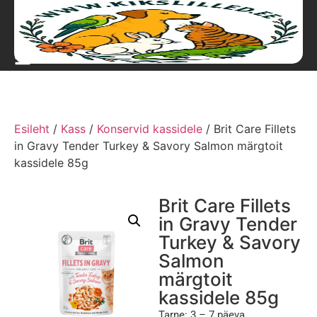
Esileht
/
Kass
/
Konservid kassidele
/ Brit Care Fillets
in Gravy Tender Turkey & Savory Salmon märgtoit
kassidele 85g
Brit Care Fillets
in Gravy Tender
Turkey & Savory
Salmon
märgtoit
kassidele 85g
Tarne: 3 – 7 päeva