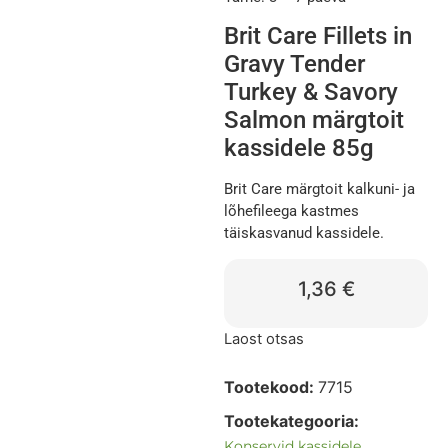
Brit Care Fillets in
Gravy Tender
Turkey & Savory
Salmon märgtoit
kassidele 85g
Brit Care märgtoit kalkuni- ja
lõhefileega kastmes
täiskasvanud kassidele.
1,36
€
Laost otsas
Tootekood:
7715
Tootekategooria:
Konservid kassidele