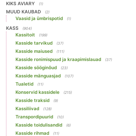
KIKS AVIARY
(1)
MUUD KAUBAD
(2)
Vaasid ja ümbrispotid
(1)
KASS
(904)
Kassitoit
(199)
Kasside tarvikud
(37)
Kasside maiused
(111)
Kasside ronimispuud ja kraapimislauad
(37)
Kasside sööginõud
(23)
Kasside mänguasjad
(107)
Tualetid
(11)
Konservid kassidele
(215)
Kasside traksid
(9)
Kassiliivad
(128)
Transpordipuurid
(10)
Kasside toidulisandid
(6)
Kasside rihmad
(11)