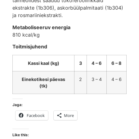
taimeõlidest saadud tokoferoolirikkaid
ekstrakte (1b306), askorbüülpalmitaati (1b304)
ja rosmariiniekstrakti.
Metaboliseeruv energia
810 kcal/kg
Toitmisjuhend
Kassi kaal (kg)
3
4 – 6
6 – 8
Einekotikesi päevas
2
3 – 4
4 – 6
(tk)
Jaga:
Facebook
More
Like this: