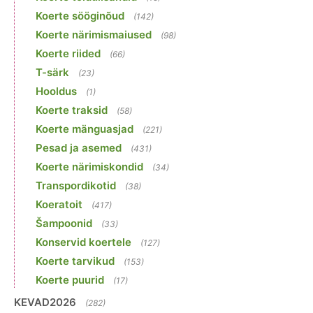
Koerte sööginõud
(142)
Koerte närimismaiused
(98)
Koerte riided
(66)
T-särk
(23)
Hooldus
(1)
Koerte traksid
(58)
Koerte mänguasjad
(221)
Pesad ja asemed
(431)
Koerte närimiskondid
(34)
Transpordikotid
(38)
Koeratoit
(417)
Šampoonid
(33)
Konservid koertele
(127)
Koerte tarvikud
(153)
Koerte puurid
(17)
KEVAD2026
(282)