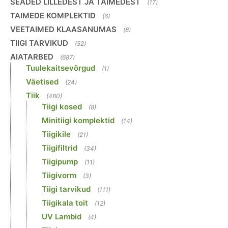
SEADED LILLEDEST JA TAIMEDEST
(17)
TAIMEDE KOMPLEKTID
(6)
VEETAIMED KLAASANUMAS
(8)
TIIGI TARVIKUD
(52)
AIATARBED
(687)
Tuulekaitsevõrgud
(1)
Väetised
(24)
Tiik
(480)
Tiigi kosed
(8)
Minitiigi komplektid
(14)
Tiigikile
(21)
Tiigifiltrid
(34)
Tiigipump
(11)
Tiigivorm
(3)
Tiigi tarvikud
(111)
Tiigikala toit
(12)
UV Lambid
(4)