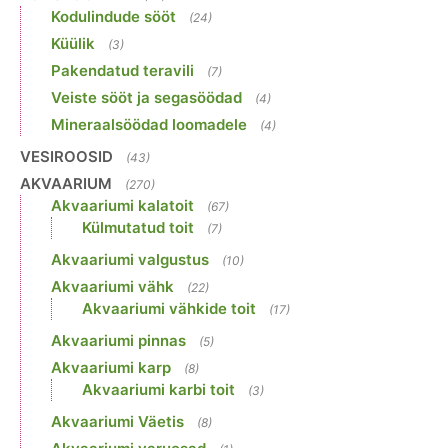
Kodulindude sööt
(24)
Küülik
(3)
Pakendatud teravili
(7)
Veiste sööt ja segasöödad
(4)
Mineraalsöödad loomadele
(4)
VESIROOSID
(43)
AKVAARIUM
(270)
Akvaariumi kalatoit
(67)
Külmutatud toit
(7)
Akvaariumi valgustus
(10)
Akvaariumi vähk
(22)
Akvaariumi vähkide toit
(17)
Akvaariumi pinnas
(5)
Akvaariumi karp
(8)
Akvaariumi karbi toit
(3)
Akvaariumi Väetis
(8)