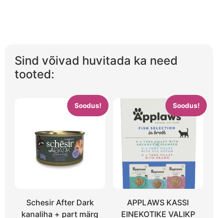
Sind võivad huvitada ka need
tooted:
Soodus!
Soodus!
Schesir After Dark
APPLAWS KASSI
kanaliha + part märg
EINEKOTIKE VALIKP