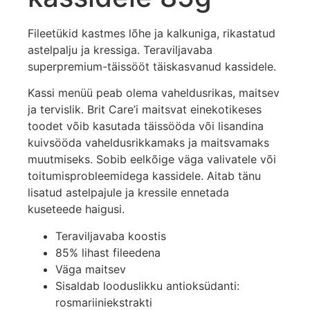
Fileetükid kastmes lõhe ja kalkuniga, rikastatud
astelpalju ja kressiga. Teraviljavaba
superpremium-täissööt täiskasvanud kassidele.
Kassi menüü peab olema vaheldusrikas, maitsev
ja tervislik. Brit Care’i maitsvat einekotikeses
toodet võib kasutada täissööda või lisandina
kuivsööda vaheldusrikkamaks ja maitsvamaks
muutmiseks. Sobib eelkõige väga valivatele või
toitumisprobleemidega kassidele. Aitab tänu
lisatud astelpajule ja kressile ennetada
kuseteede haigusi.
Teraviljavaba koostis
85% lihast fileedena
Väga maitsev
Sisaldab looduslikku antioksüdanti:
rosmariiniekstrakti