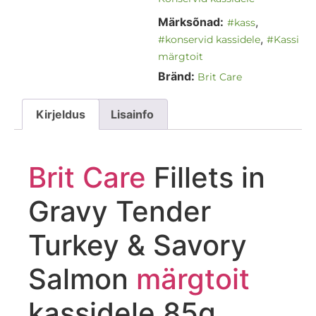
Märksõnad:
,
#kass
,
#konservid kassidele
#Kassi
märgtoit
Bränd:
Brit Care
Kirjeldus
Lisainfo
Brit Care
Fillets in
Gravy Tender
Turkey & Savory
Salmon
märgtoit
kassidele 85g