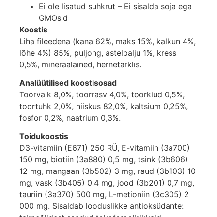
Ei ole lisatud suhkrut – Ei sisalda soja ega
GMOsid
Koostis
Liha fileedena (kana 62%, maks 15%, kalkun 4%,
lõhe 4%) 85%, puljong, astelpalju 1%, kress
0,5%, mineraalained, hernetärklis.
Analüütilised koostisosad
Toorvalk 8,0%, toorrasv 4,0%, toorkiud 0,5%,
toortuhk 2,0%, niiskus 82,0%, kaltsium 0,25%,
fosfor 0,2%, naatrium 0,3%.
Toidukoostis
D3-vitamiin (E671) 250 RÜ, E-vitamiin (3a700)
150 mg, biotiin (3a880) 0,5 mg, tsink (3b606)
12 mg, mangaan (3b502) 3 mg, raud (3b103) 10
mg, vask (3b405) 0,4 mg, jood (3b201) 0,7 mg,
tauriin (3a370) 500 mg, L-metioniin (3c305) 2
000 mg. Sisaldab looduslikke antioksüdante: