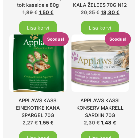
toit kassidele 80g
KALA ŽELEES 70G N12
1,89
€
1,50
€
20,25
€
18,30
€
Lisa korvi
Lisa korvi
Soodus!
Soodus!
APPLAWS KASSI
APPLAWS KASSI
EINEKOTIKE KANA
KONSERV MAKRELL
SPARGEL 70G
SARDIIN 70G
2,27
€
1,55
€
2,30
€
1,48
€
Lisa korvi
Lisa korvi