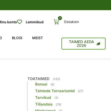
0
Ostukorv
inu konto
Lemmikud
D
BLOGI
MEIST
TAIMED AEDA
2026
TOATAIMED
(145)
Bonsai
(6)
Taimede Terraariumid
(27)
Tarvikud
(3)
Tillandsia
(76)
Minitaimed