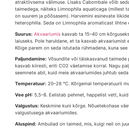
atraktiivsema välimuse. Lisaks Cabombale võib sed
taimedega, näiteks Limnophila aquaticaga (millest ta 
on suurem ja põõsasem). Harvemini esinevate liikide
heterophilla. Seda on Limnophila aromaticast lihtne 
Suurus:
Akvaariumis
kasvab ta 15–40 cm kõrguseks (
laiuseks. Pole haruldane, et ta kasvab akvaariumist 
Kõige parem on seda istutada rühmadena, kuna see 
Paljundamine:
Võsundite või täiskasvanud taimede pi
kasvab kiiresti, eriti CO2 väetamise korral. Nagu pa
seemnete abil, kuid meie akvaariumides juhtub seda
Temperatuur:
20–28 °C. Kõrgemal temperatuuril mu
Vee pH:
5,5–8. Eelistab pehmet, happelist vett, kui
Valgustus:
Keskmine kuni kõrge. Nõuetekohase väet
valgustusega akvaariumides.
Aluspind:
Ambuliad on taimed, mis, kuigi neil on ju