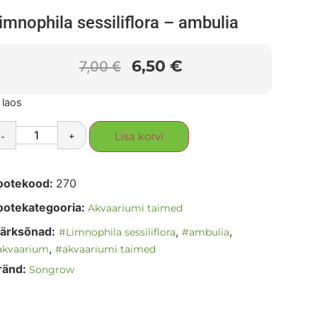
imnophila sessiliflora – ambulia
6,50
€
7,00
€
 laos
-
+
Lisa korvi
ootekood:
270
ootekategooria:
Akvaariumi taimed
ärksõnad:
,
,
#Limnophila sessiliflora
#ambulia
,
akvaarium
#akvaariumi taimed
ränd:
Songrow