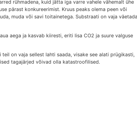
arred rühmadena, kuid jätta iga varre vahele vähemalt ühe
lguse pärast konkureerimist. Kruus peaks olema peen või
uda, muda või savi toitainetega. Substraati on vaja väetad
aua aega ja kasvab kiiresti, eriti lisa CO2 ja suure valguse
teil on vaja sellest lahti saada, visake see alati prügikasti,
sed tagajärjed võivad olla katastroofilised.