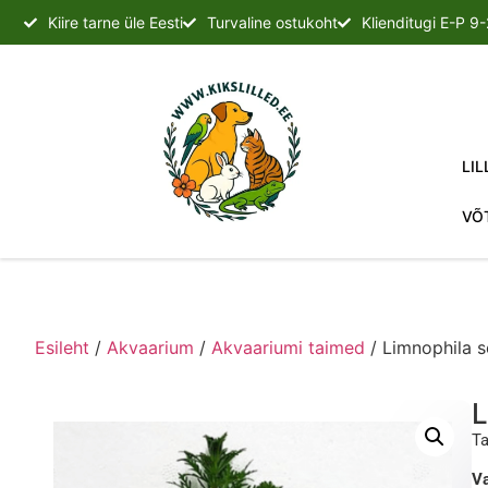
Kiire tarne üle Eesti
Turvaline ostukoht
Klienditugi E-P 9
LIL
VÕ
Esileht
/
Akvaarium
/
Akvaariumi taimed
/ Limnophila se
L
Ta
Va