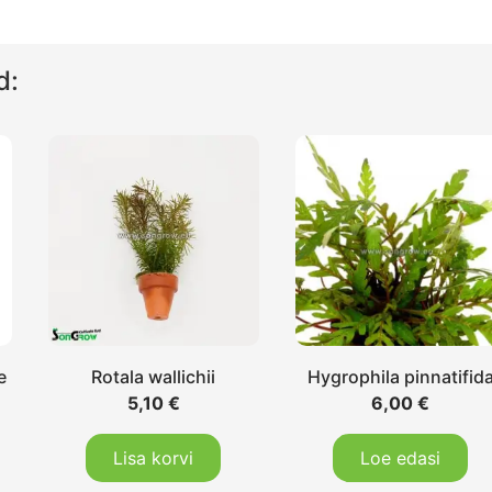
d:
e
Rotala wallichii
Hygrophila pinnatifid
5,10
€
6,00
€
Lisa korvi
Loe edasi