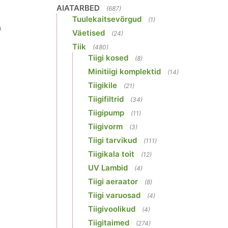
AIATARBED
(687)
Tuulekaitsevõrgud
(1)
a
Väetised
(24)
Tiik
(480)
Tiigi kosed
(8)
Minitiigi komplektid
(14)
Tiigikile
(21)
Tiigifiltrid
(34)
Tiigipump
(11)
Tiigivorm
(3)
Tiigi tarvikud
(111)
Tiigikala toit
(12)
UV Lambid
(4)
Tiigi aeraator
(8)
Tiigi varuosad
(4)
Tiigivoolikud
(4)
Tiigitaimed
(274)