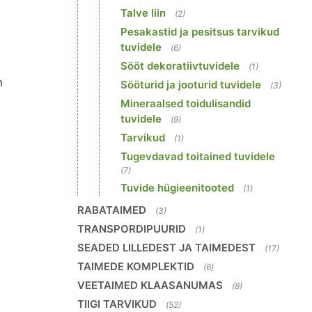
Talve liin
(2)
Pesakastid ja pesitsus tarvikud
tuvidele
(6)
Sööt dekoratiivtuvidele
(1)
m
Sööturid ja jooturid tuvidele
(3)
Mineraalsed toidulisandid
tuvidele
(9)
Tarvikud
(1)
Tugevdavad toitained tuvidele
(7)
Tuvide hügieenitooted
(1)
RABATAIMED
(3)
TRANSPORDIPUURID
(1)
SEADED LILLEDEST JA TAIMEDEST
(17)
TAIMEDE KOMPLEKTID
(6)
VEETAIMED KLAASANUMAS
(8)
TIIGI TARVIKUD
(52)