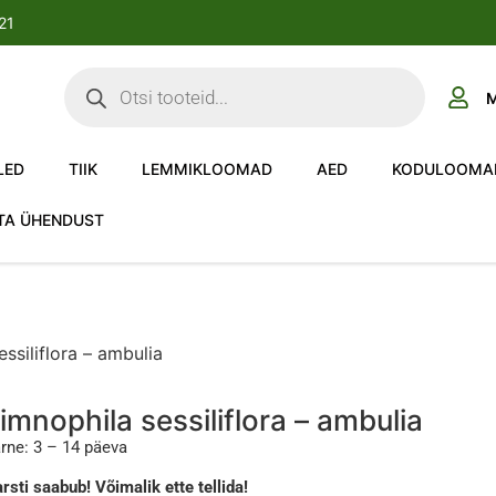
-21
M
LED
TIIK
LEMMIKLOOMAD
AED
KODULOOMA
TA ÜHENDUST
ssiliflora – ambulia
imnophila sessiliflora – ambulia
rne: 3 – 14 päeva
rsti saabub! Võimalik ette tellida!