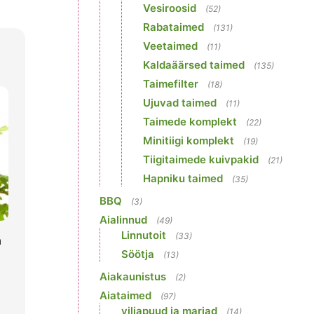
Vesiroosid
(52)
Rabataimed
(131)
Veetaimed
(11)
Kaldaäärsed taimed
(135)
Taimefilter
(18)
Ujuvad taimed
(11)
Taimede komplekt
(22)
Minitiigi komplekt
(19)
Tiigitaimede kuivpakid
(21)
Hapniku taimed
(35)
BBQ
(3)
Aialinnud
(49)
Linnutoit
(33)
a
Söötja
(13)
Aiakaunistus
(2)
Aiataimed
(97)
viljapuud ja marjad
(14)