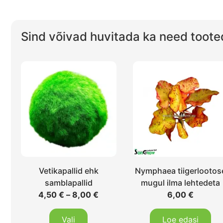
Sind võivad huvitada ka need toote
Vetikapallid ehk
Nymphaea tiigerlootos
samblapallid
mugul ilma lehtedeta
4,50
€
–
8,00
€
6,00
€
Vali
Loe edasi