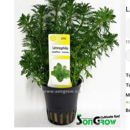
L
11
T
T
M
#
B