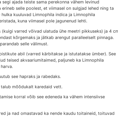
a segi ajada teiste sama perekonna vähem levinud
erineb selle poolest, et viimasel on sulgjad lehed ning ta
 hulka kuuluvad Limnophila indica ja Limnophila
eristada, kuna viimasel pole jagunenud lehti.
kuigi varred võivad ulatuda ühe meetri pikkuseks) ja 4 c
endast kõrgemaks ja jätkab arengut paralleelselt pinnaga.
parandab selle välimust.
stikute abil (varred kärbitakse ja istutatakse ümber). See
ljud teised akvaariumitaimed, paljuneb ka Limnophila
 harva.
utub see hapraks ja rabedaks.
d talub mõõdukalt karedaid vett.
amise korral võib see edeneda ka vähem intensiivse
ured ja nad omastavad ka nende kaudu toitaineid, toituvad