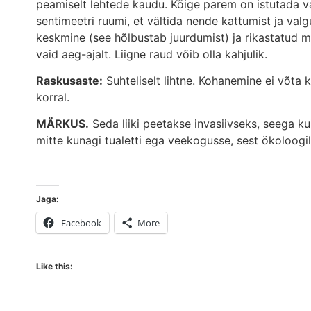
peamiselt lehtede kaudu. Kõige parem on istutada v
sentimeetri ruumi, et vältida nende kattumist ja va
keskmine (see hõlbustab juurdumist) ja rikastatud m
vaid aeg-ajalt. Liigne raud võib olla kahjulik.
Raskusaste:
Suhteliselt lihtne. Kohanemine ei võta k
korral.
MÄRKUS.
Seda liiki peetakse invasiivseks, seega kui 
mitte kunagi tualetti ega veekogusse, sest ökoloogili
Jaga:
Facebook
More
Like this: