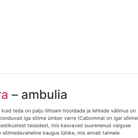
ra
– ambulia
id teda on palju lihtsam hooldada ja lehtede välimus on
s koonduvad iga sõlme ümber varre (Cabommal on igal sõlme
estikustest tassidest, mis kasvavad suurenenud valguse
on sõlmedevaheline kaugus lühike, mis annab taimele