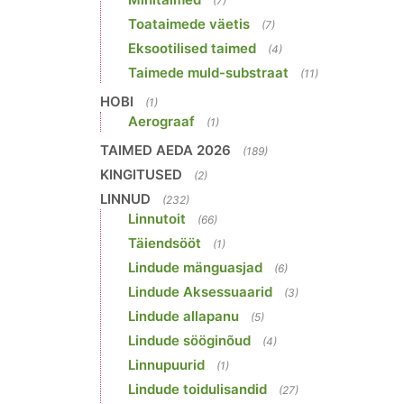
(7)
Toataimede väetis
(7)
Eksootilised taimed
(4)
Taimede muld-substraat
(11)
HOBI
(1)
Aerograaf
(1)
TAIMED AEDA 2026
(189)
KINGITUSED
(2)
LINNUD
(232)
Linnutoit
(66)
Täiendsööt
(1)
Lindude mänguasjad
(6)
Lindude Aksessuaarid
(3)
Lindude allapanu
(5)
Lindude sööginõud
(4)
Linnupuurid
(1)
Lindude toidulisandid
(27)