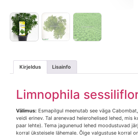
Kirjeldus
Lisainfo
Limnophila sessiliflo
Välimus:
Esmapilgul meenutab see väga Cabombat, ku
veidi erinev. Tal arenevad helerohelised lehed, mi
paar lehte). Tema jagunenud lehed moodustuvad järj
korral üksteisele lähemale. Õige valgustuse korral 