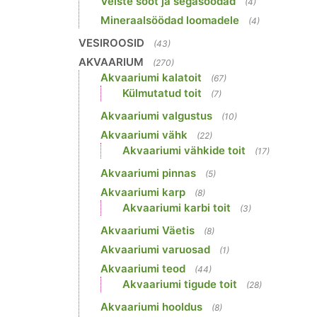
Veiste sööt ja segasöödad
(4)
Mineraalsöödad loomadele
(4)
VESIROOSID
(43)
AKVAARIUM
(270)
Akvaariumi kalatoit
(67)
Külmutatud toit
(7)
Akvaariumi valgustus
(10)
Akvaariumi vähk
(22)
Akvaariumi vähkide toit
(17)
Akvaariumi pinnas
(5)
Akvaariumi karp
(8)
Akvaariumi karbi toit
(3)
Akvaariumi Väetis
(8)
Akvaariumi varuosad
(1)
Akvaariumi teod
(44)
Akvaariumi tigude toit
(28)
Akvaariumi hooldus
(8)