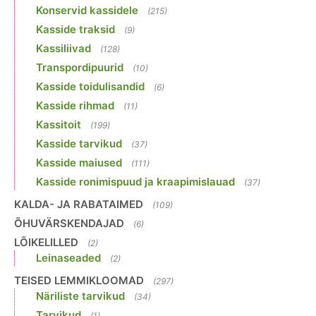
Konservid kassidele
(215)
Kasside traksid
(9)
Kassiliivad
(128)
Transpordipuurid
(10)
Kasside toidulisandid
(6)
Kasside rihmad
(11)
Kassitoit
(199)
Kasside tarvikud
(37)
Kasside maiused
(111)
Kasside ronimispuud ja kraapimislauad
(37)
KALDA- JA RABATAIMED
(109)
ÕHUVÄRSKENDAJAD
(6)
LÕIKELILLED
(2)
Leinaseaded
(2)
TEISED LEMMIKLOOMAD
(297)
Näriliste tarvikud
(34)
Tarvikud
(1)