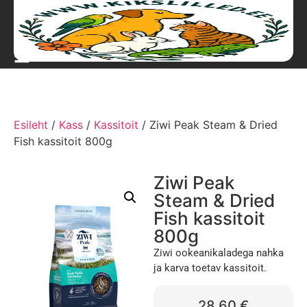
Esileht
/
Kass
/
Kassitoit
/ Ziwi Peak Steam & Dried
Fish kassitoit 800g
Ziwi Peak
Steam & Dried
Fish kassitoit
800g
Ziwi ookeanikaladega nahka
ja karva toetav kassitoit.
28,60
€