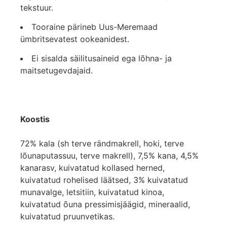
tekstuur.
Tooraine pärineb Uus-Meremaad
ümbritsevatest ookeanidest.
Ei sisalda säilitusaineid ega lõhna- ja
maitsetugevdajaid.
Koostis
72% kala (sh terve rändmakrell, hoki, terve
lõunaputassuu, terve makrell), 7,5% kana, 4,5%
kanarasv, kuivatatud kollased herned,
kuivatatud rohelised läätsed, 3% kuivatatud
munavalge, letsitiin, kuivatatud kinoa,
kuivatatud õuna pressimisjäägid, mineraalid,
kuivatatud pruunvetikas.