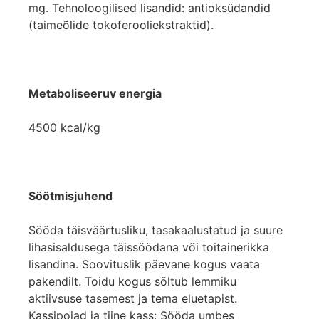
mg. Tehnoloogilised lisandid: antioksüdandid
(taimeõlide tokoferooliekstraktid).
Metaboliseeruv energia
4500 kcal/kg
Söötmisjuhend
Sööda täisväärtusliku, tasakaalustatud ja suure
lihasisaldusega täissöödana või toitainerikka
lisandina. Soovituslik päevane kogus vaata
pakendilt. Toidu kogus sõltub lemmiku
aktiivsuse tasemest ja tema eluetapist.
Kassipojad ja tiine kass: Sööda umbes