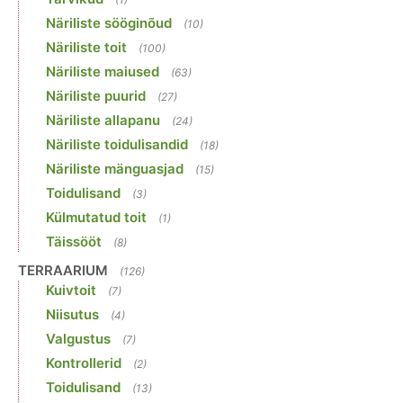
Näriliste sööginõud
(10)
Näriliste toit
(100)
Näriliste maiused
(63)
Näriliste puurid
(27)
Näriliste allapanu
(24)
Näriliste toidulisandid
(18)
Näriliste mänguasjad
(15)
Toidulisand
(3)
Külmutatud toit
(1)
Täissööt
(8)
TERRAARIUM
(126)
Kuivtoit
(7)
Niisutus
(4)
Valgustus
(7)
Kontrollerid
(2)
Toidulisand
(13)