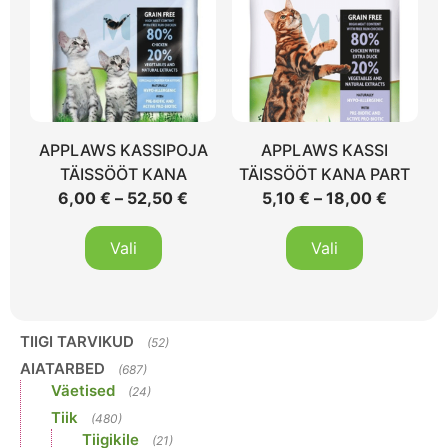
APPLAWS KASSIPOJA
APPLAWS KASSI
TÄISSÖÖT KANA
TÄISSÖÖT KANA PART
6,00
€
–
52,50
€
5,10
€
–
18,00
€
Vali
Vali
TIIGI TARVIKUD
(52)
AIATARBED
(687)
Väetised
(24)
Tiik
(480)
Tiigikile
(21)