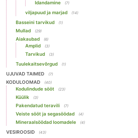
Idandamine
(7)
viljapuud ja marjad
(14)
Basseini tarvikud
(1)
Mullad
(29)
Aiakaubad
(6)
Amplid
(3)
Tarvikud
(3)
Tuulekaitsevõrgud
(1)
UJUVAD TAIMED
(7)
KODULOOMAD
(40)
Kodulindude sööt
(23)
Küülik
(3)
Pakendatud teravili
(7)
Veiste sööt ja segasöödad
(4)
Mineraalsöödad loomadele
(4)
VESIROOSID
(43)