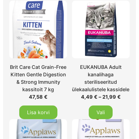
Brit Care Cat Grain-Free
EUKANUBA Adult
Kitten Gentle Digestion
kanalihaga
& Strong Immunity
steriliseeritud
kassitoit 7 kg
ülekaalulistele kassidele
47,58
€
4,49
€
–
21,99
€
Lisa korvi
Vali