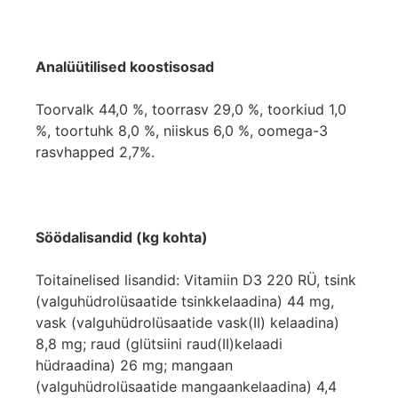
Analüütilised koostisosad
Toorvalk 44,0 %, toorrasv 29,0 %, toorkiud 1,0
%, toortuhk 8,0 %, niiskus 6,0 %, oomega-3
rasvhapped 2,7%.
Söödalisandid (kg kohta)
Toitainelised lisandid: Vitamiin D3 220 RÜ, tsink
(valguhüdrolüsaatide tsinkkelaadina) 44 mg,
vask (valguhüdrolüsaatide vask(II) kelaadina)
8,8 mg; raud (glütsiini raud(II)kelaadi
hüdraadina) 26 mg; mangaan
(valguhüdrolüsaatide mangaankelaadina) 4,4