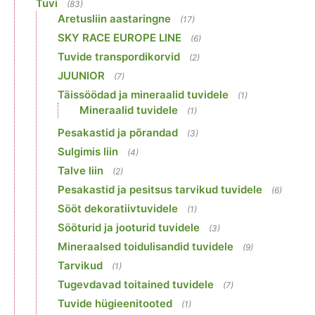
Tuvi
(83)
Aretusliin aastaringne
(17)
SKY RACE EUROPE LINE
(6)
Tuvide transpordikorvid
(2)
JUUNIOR
(7)
Täissöödad ja mineraalid tuvidele
(1)
Mineraalid tuvidele
(1)
Pesakastid ja põrandad
(3)
Sulgimis liin
(4)
Talve liin
(2)
Pesakastid ja pesitsus tarvikud tuvidele
(6)
Sööt dekoratiivtuvidele
(1)
Sööturid ja jooturid tuvidele
(3)
Mineraalsed toidulisandid tuvidele
(9)
Tarvikud
(1)
Tugevdavad toitained tuvidele
(7)
Tuvide hügieenitooted
(1)