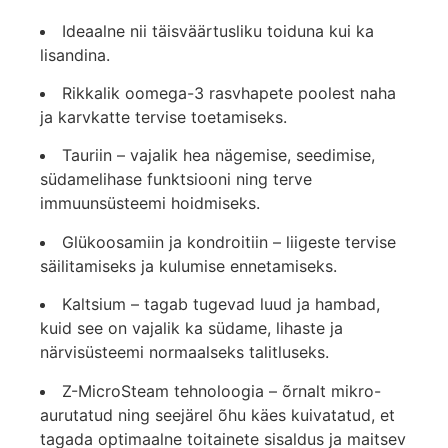
Ideaalne nii täisväärtusliku toiduna kui ka
lisandina.
Rikkalik oomega-3 rasvhapete poolest naha
ja karvkatte tervise toetamiseks.
Tauriin – vajalik hea nägemise, seedimise,
südamelihase funktsiooni ning terve
immuunsüsteemi hoidmiseks.
Glükoosamiin ja kondroitiin – liigeste tervise
säilitamiseks ja kulumise ennetamiseks.
Kaltsium – tagab tugevad luud ja hambad,
kuid see on vajalik ka südame, lihaste ja
närvisüsteemi normaalseks talitluseks.
Z-MicroSteam tehnoloogia – õrnalt mikro-
aurutatud ning seejärel õhu käes kuivatatud, et
tagada optimaalne toitainete sisaldus ja maitsev