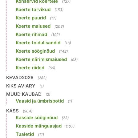
Konservid koertele
(127)
Koerte tarvikud
(153)
Koerte puurid
(17)
Koerte maiused
(203)
Koerte rihmad
(192)
Koerte toidulisandid
(16)
Koerte sööginõud
(142)
Koerte närimismaiused
(98)
Koerte riided
(66)
KEVAD2026
(282)
KIKS AVIARY
(1)
MUUD KAUBAD
(2)
Vaasid ja ümbrispotid
(1)
KASS
(904)
Kasside sööginõud
(23)
Kasside mänguasjad
(107)
Tualetid
(11)