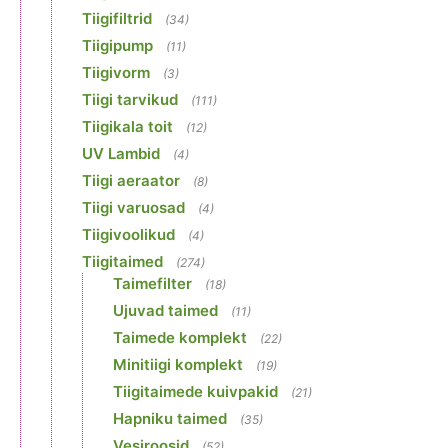
Tiigifiltrid
(34)
Tiigipump
(11)
Tiigivorm
(3)
Tiigi tarvikud
(111)
Tiigikala toit
(12)
UV Lambid
(4)
Tiigi aeraator
(8)
Tiigi varuosad
(4)
Tiigivoolikud
(4)
Tiigitaimed
(274)
Taimefilter
(18)
Ujuvad taimed
(11)
Taimede komplekt
(22)
Minitiigi komplekt
(19)
Tiigitaimede kuivpakid
(21)
Hapniku taimed
(35)
Vesiroosid
(52)