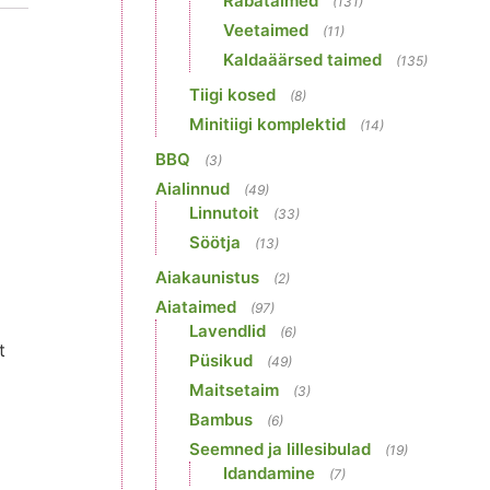
Rabataimed
(131)
Veetaimed
(11)
Kaldaäärsed taimed
(135)
Tiigi kosed
(8)
Minitiigi komplektid
(14)
BBQ
(3)
Aialinnud
(49)
Linnutoit
(33)
Söötja
(13)
Aiakaunistus
(2)
Aiataimed
(97)
Lavendlid
(6)
t
Püsikud
(49)
Maitsetaim
(3)
Bambus
(6)
Seemned ja lillesibulad
(19)
Idandamine
(7)