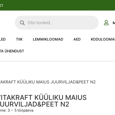
-21
M
LED
TIIK
LEMMIKLOOMAD
AED
KODULOOMA
TA ÜHENDUST
TAKRAFT KÜÜLIKU MAIUS JUURVILJAD&PEET N2
ITAKRAFT KÜÜLIKU MAIUS
JUURVILJAD&PEET N2
rne: 3 – 5 tööpäeva