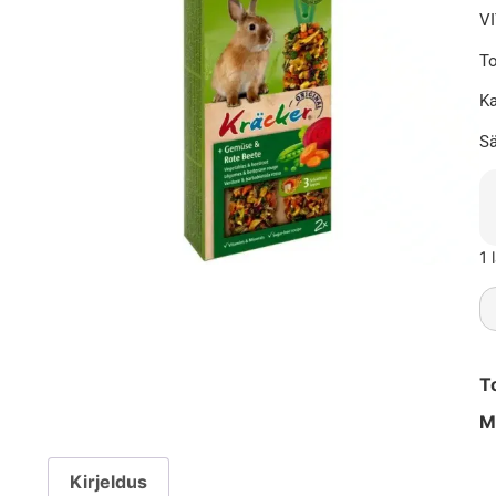
V
To
Ka
Sä
1 
T
M
Kirjeldus