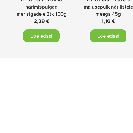
närimispulgad
maiusepulk närilistele
merisigadele 2tk 100g
meega 45g
2,39
€
1,16
€
Loe edasi
Loe edasi