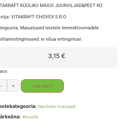
ITAKRAFT KÜÜLIKU MAIUS JUURVILJAD&PEET N2
otja: VITAKRAFT CHOVEX S.R.O
tegooria: Maiustused teistele lemmikloomadele
ilitamistingimused: ei nõua eritingimusi
3,15
€
laos
-
+
Lisa korvi
ootekategooria:
Näriliste maiused
ärksõna:
#küülik