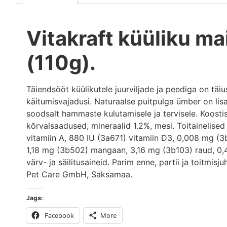
Vitakraft küüliku ma
(110g).
Täiendsööt küülikutele juurviljade ja peediga on täi
käitumisvajadusi. Naturaalse puitpulga ümber on lis
soodsalt hammaste kulutamisele ja tervisele. Koostis:
kõrvalsaadused, mineraalid 1.2%, mesi. Toitainelised
vitamiin A, 880 IU (3a671) vitamiin D3, 0,008 mg (3
1,18 mg (3b502) mangaan, 3,16 mg (3b103) raud, 0,4
värv- ja säilitusaineid. Parim enne, partii ja toitmisj
Pet Care GmbH, Saksamaa.
Jaga:
Facebook
More