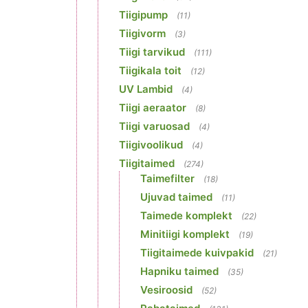
Tiigipump
(11)
Tiigivorm
(3)
Tiigi tarvikud
(111)
Tiigikala toit
(12)
UV Lambid
(4)
Tiigi aeraator
(8)
Tiigi varuosad
(4)
Tiigivoolikud
(4)
Tiigitaimed
(274)
Taimefilter
(18)
Ujuvad taimed
(11)
Taimede komplekt
(22)
Minitiigi komplekt
(19)
Tiigitaimede kuivpakid
(21)
Hapniku taimed
(35)
Vesiroosid
(52)