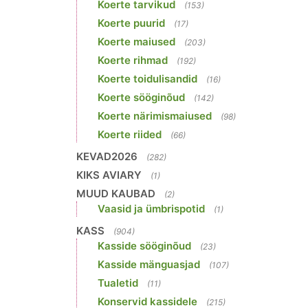
Koerte tarvikud
(153)
Koerte puurid
(17)
Koerte maiused
(203)
Koerte rihmad
(192)
Koerte toidulisandid
(16)
Koerte sööginõud
(142)
Koerte närimismaiused
(98)
Koerte riided
(66)
KEVAD2026
(282)
KIKS AVIARY
(1)
MUUD KAUBAD
(2)
Vaasid ja ümbrispotid
(1)
KASS
(904)
Kasside sööginõud
(23)
Kasside mänguasjad
(107)
Tualetid
(11)
Konservid kassidele
(215)