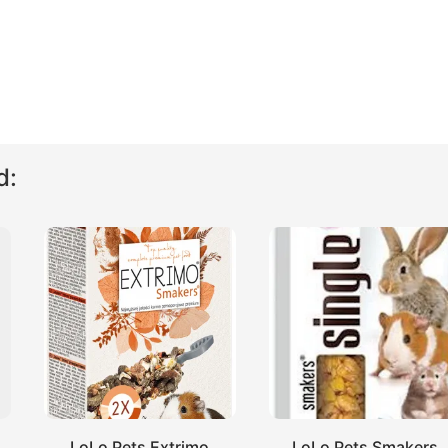
d:
LoLo Pets Extrimo
LoLo Pets Smakers