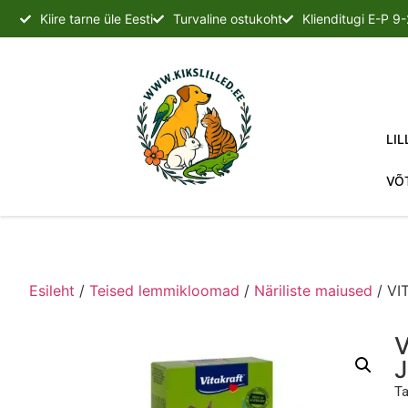
Kiire tarne üle Eesti
Turvaline ostukoht
Klienditugi E-P 9
LIL
VÕ
Esileht
/
Teised lemmikloomad
/
Näriliste maiused
/ VI
V
Ta