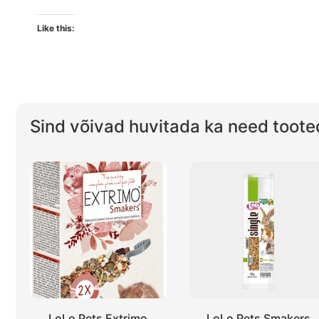
Like this:
Sind võivad huvitada ka need toote
LoLo Pets Extrimo
LoLo Pets Smakers