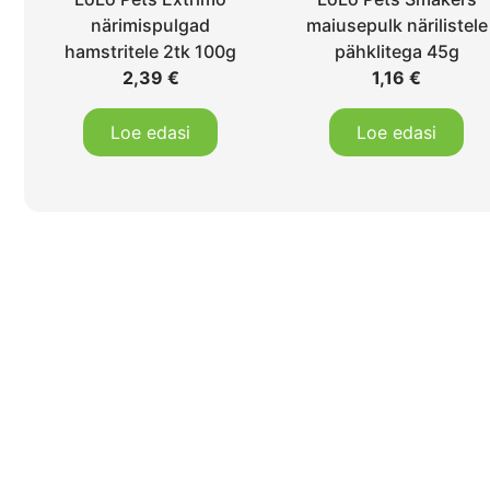
närimispulgad
maiusepulk närilistele
hamstritele 2tk 100g
pähklitega 45g
2,39
€
1,16
€
Loe edasi
Loe edasi