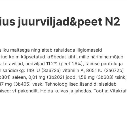
ius juurviljad&peet N2
usliku maitsega ning aitab rahuldada liigiomaseid
atud kolm küpsetatud krõbedat kihti, mille närimine mõjub
 teraviljad, aedviljad 11.2% (peet 1.6%), taimse päritoluga
 lisandid/kg: 149 IU (3a672a) vitamiin A, 8651 IU (3a672b)
b801) seleen, 0,01 mg (3b202) jood, 1,58 mg (3b603) tsink,
7 mg (3b405) vask. Tehnoloogilised lisandid: sisaldab
uhised: vt pakendilt. Hoida kuivas ja jahedas. Tootja: Vitakraf