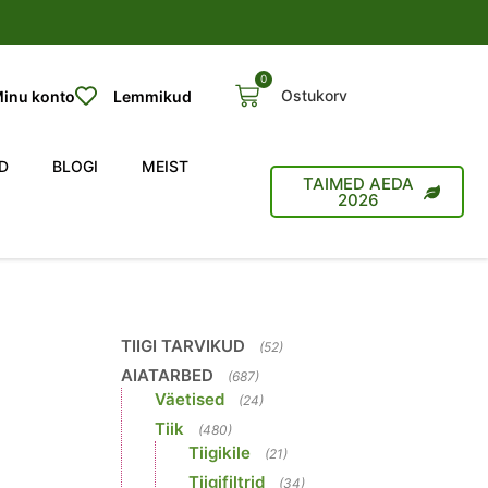
0
Ostukorv
inu konto
Lemmikud
D
BLOGI
MEIST
TAIMED AEDA
2026
TIIGI TARVIKUD
(52)
AIATARBED
(687)
Väetised
(24)
Tiik
(480)
Tiigikile
(21)
Tiigifiltrid
(34)