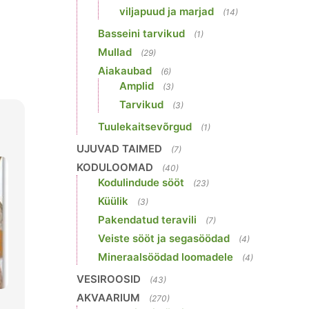
viljapuud ja marjad
(14)
Basseini tarvikud
(1)
Mullad
(29)
Aiakaubad
(6)
Amplid
(3)
Tarvikud
(3)
Tuulekaitsevõrgud
(1)
UJUVAD TAIMED
(7)
KODULOOMAD
(40)
Kodulindude sööt
(23)
Küülik
(3)
Pakendatud teravili
(7)
Veiste sööt ja segasöödad
(4)
Mineraalsöödad loomadele
(4)
VESIROOSID
(43)
AKVAARIUM
(270)