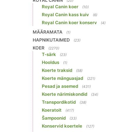
ROYAL CANIN
(20)
Royal Canin koer
(10)
Royal Canin kass kuiv
(6)
Royal Canin koer konserv
(4)
MÄÄRAMATA
(1)
HAPNIKUTAIMED
(23)
KOER
(2270)
T-särk
(23)
Hooldus
(1)
Koerte traksid
(58)
Koerte mänguasjad
(221)
Pesad ja asemed
(431)
Koerte närimiskondid
(34)
Transpordikotid
(38)
Koeratoit
(417)
Šampoonid
(33)
Konservid koertele
(127)