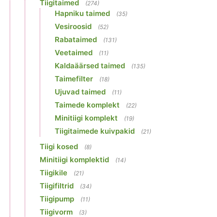
Tiigitaimed
(274)
Hapniku taimed
(35)
Vesiroosid
(52)
Rabataimed
(131)
Veetaimed
(11)
Kaldaäärsed taimed
(135)
Taimefilter
(18)
Ujuvad taimed
(11)
Taimede komplekt
(22)
Minitiigi komplekt
(19)
Tiigitaimede kuivpakid
(21)
Tiigi kosed
(8)
Minitiigi komplektid
(14)
Tiigikile
(21)
Tiigifiltrid
(34)
Tiigipump
(11)
Tiigivorm
(3)