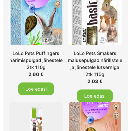
LoLo Pets Puffingers
LoLo Pets Smakers
närimispulgad jänestele
maiusepulgad närilistele
2tk 110g
ja jänestele lutserniga
2,60
€
2tk 110g
2,03
€
Loe edasi
Loe edasi