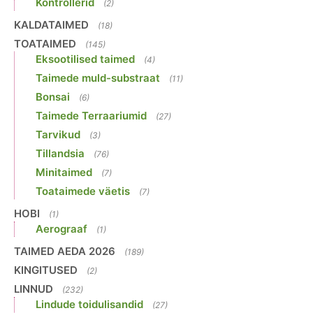
Kontrollerid
(2)
KALDATAIMED
(18)
TOATAIMED
(145)
Eksootilised taimed
(4)
Taimede muld-substraat
(11)
Bonsai
(6)
Taimede Terraariumid
(27)
Tarvikud
(3)
Tillandsia
(76)
Minitaimed
(7)
Toataimede väetis
(7)
HOBI
(1)
Aerograaf
(1)
TAIMED AEDA 2026
(189)
KINGITUSED
(2)
LINNUD
(232)
Lindude toidulisandid
(27)