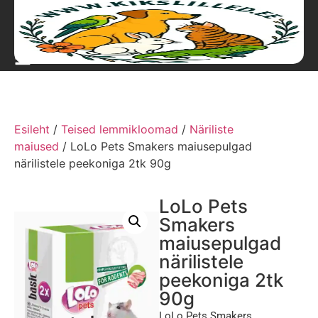
Esileht
/
Teised lemmikloomad
/
Näriliste
maiused
/ LoLo Pets Smakers maiusepulgad
närilistele peekoniga 2tk 90g
LoLo Pets
Smakers
maiusepulgad
närilistele
peekoniga 2tk
90g
LoLo Pets Smakers