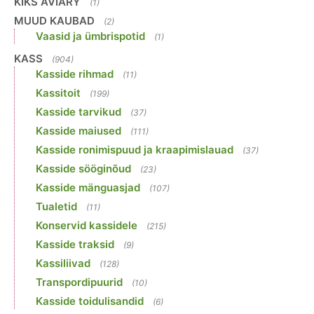
KIKS AVIARY
(1)
MUUD KAUBAD
(2)
Vaasid ja ümbrispotid
(1)
KASS
(904)
Kasside rihmad
(11)
Kassitoit
(199)
Kasside tarvikud
(37)
Kasside maiused
(111)
Kasside ronimispuud ja kraapimislauad
(37)
Kasside sööginõud
(23)
Kasside mänguasjad
(107)
Tualetid
(11)
Konservid kassidele
(215)
Kasside traksid
(9)
Kassiliivad
(128)
Transpordipuurid
(10)
Kasside toidulisandid
(6)