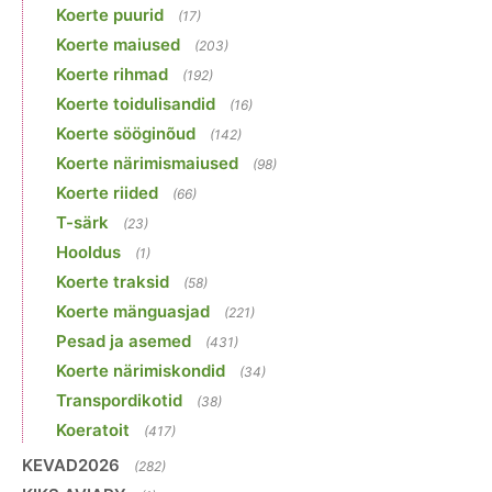
Koerte puurid
(17)
Koerte maiused
(203)
Koerte rihmad
(192)
Koerte toidulisandid
(16)
Koerte sööginõud
(142)
Koerte närimismaiused
(98)
Koerte riided
(66)
T-särk
(23)
Hooldus
(1)
Koerte traksid
(58)
Koerte mänguasjad
(221)
Pesad ja asemed
(431)
Koerte närimiskondid
(34)
Transpordikotid
(38)
Koeratoit
(417)
KEVAD2026
(282)