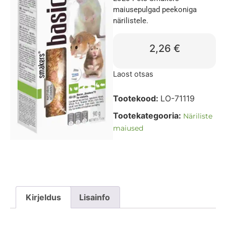
maiusepulgad peekoniga
närilistele.
2,26
€
Laost otsas
Tootekood:
LO-71119
Tootekategooria:
Näriliste
maiused
Kirjeldus
Lisainfo