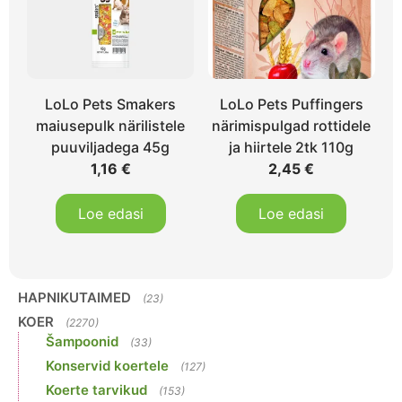
LoLo Pets Smakers
LoLo Pets Puffingers
maiusepulk närilistele
närimispulgad rottidele
puuviljadega 45g
ja hiirtele 2tk 110g
1,16
€
2,45
€
Loe edasi
Loe edasi
HAPNIKUTAIMED
(23)
KOER
(2270)
Šampoonid
(33)
Konservid koertele
(127)
Koerte tarvikud
(153)