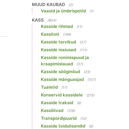
MUUD KAUBAD
(2)
Vaasid ja ümbrispotid
(1)
KASS
(904)
Kasside rihmad
(11)
Kassitoit
(199)
Kasside tarvikud
(37)
Kasside maiused
(111)
Kasside ronimispuud ja
kraapimislauad
(37)
Kasside sööginõud
(23)
Kasside mänguasjad
(107)
Tualetid
(11)
Konservid kassidele
(215)
Kasside traksid
(9)
Kassiliivad
(128)
Transpordipuurid
(10)
Kasside toidulisandid
(6)