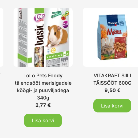
T
LoLo Pets Foody
VITAKRAFT SIILI
täiendsööt merisigadele
TÄISSÖÖT 600G
köögi- ja puuviljadega
9,50
€
340g
2,77
€
Lisa korvi
Lisa korvi