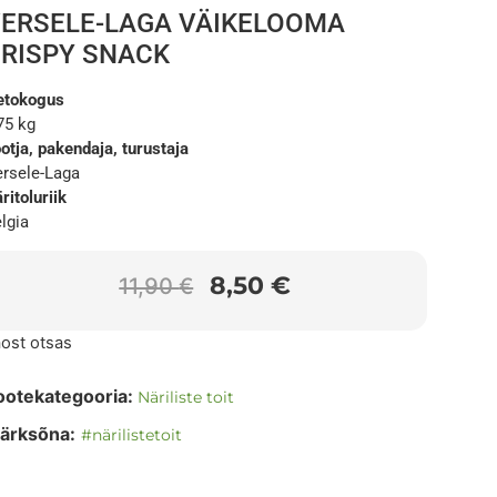
ERSELE-LAGA VÄIKELOOMA
RISPY SNACK
etokogus
75 kg
otja, pakendaja, turustaja
rsele-Laga
ritoluriik
lgia
8,50
€
11,90
€
ost otsas
ootekategooria:
Näriliste toit
ärksõna:
#närilistetoit