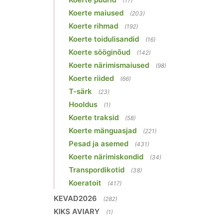
(17)
Koerte maiused
(203)
Koerte rihmad
(192)
Koerte toidulisandid
(16)
Koerte sööginõud
(142)
Koerte närimismaiused
(98)
Koerte riided
(66)
T-särk
(23)
Hooldus
(1)
Koerte traksid
(58)
Koerte mänguasjad
(221)
Pesad ja asemed
(431)
Koerte närimiskondid
(34)
Transpordikotid
(38)
Koeratoit
(417)
KEVAD2026
(282)
KIKS AVIARY
(1)