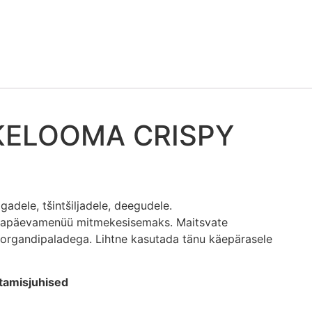
KELOOMA CRISPY
gadele, tšintšiljadele, deegudele.
igapäevamenüü mitmekesisemaks. Maitsvate
porgandipaladega. Lihtne kasutada tänu käepärasele
itamisjuhised