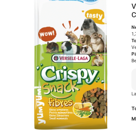
V
C
N
1,
To
Ve
Pä
Be
La
T
M