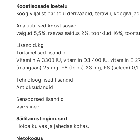
Koostisosade loetelu
Köögiviljalist päritolu derivaadid, teravili, köögivilj
Analüütilised koostisosad:
valgud 5,5%, rasvasisaldus 2%, toorkiud 16%, toortu
Lisandid/kg
Toitainelised lisandid
Vitamiin A 3300 IU, vitamiin D3 400 IU, vitamiin E 
(mangaan) 25 mg, E6 (tsink) 23 mg, E8 (seleen) 0,1
Tehnoloogilised lisandid
Antioksüdandid
Sensoorsed lisandid
Värvained
Säilitamistingimused
Hoida kuivas ja jahedas kohas.
Netokogus