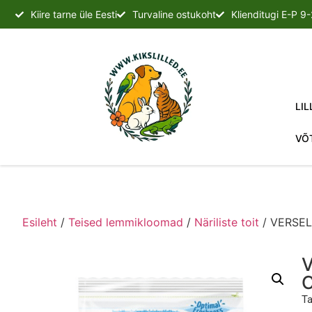
Kiire tarne üle Eesti
Turvaline ostukoht
Klienditugi E-P 9
LIL
VÕ
Esileht
/
Teised lemmikloomad
/
Näriliste toit
/ VERSE
Ta