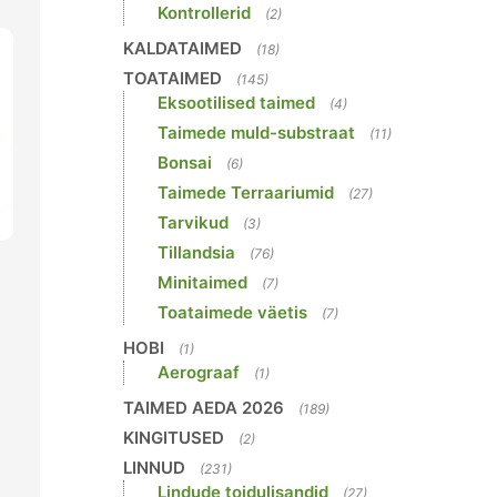
Kontrollerid
(2)
KALDATAIMED
(18)
TOATAIMED
(145)
Eksootilised taimed
(4)
Taimede muld-substraat
(11)
Bonsai
(6)
Taimede Terraariumid
(27)
Tarvikud
(3)
Tillandsia
(76)
Minitaimed
(7)
Toataimede väetis
(7)
HOBI
(1)
Aerograaf
(1)
TAIMED AEDA 2026
(189)
KINGITUSED
(2)
LINNUD
(231)
Lindude toidulisandid
(27)