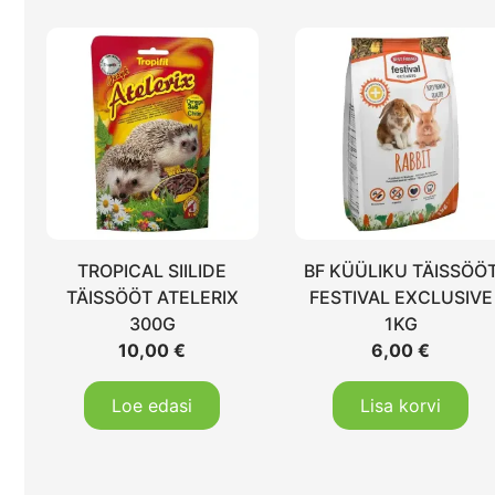
TROPICAL SIILIDE
BF KÜÜLIKU TÄISSÖÖ
TÄISSÖÖT ATELERIX
FESTIVAL EXCLUSIVE
300G
1KG
10,00
€
6,00
€
Loe edasi
Lisa korvi