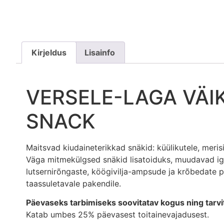
Kirjeldus
Lisainfo
VERSELE-LAGA VÄI
SNACK
Maitsvad kiudaineterikkad snäkid: küülikutele, merisi
Väga mitmekülgsed snäkid lisatoiduks, muudavad 
lutsernirõngaste, köögivilja-ampsude ja krõbedate 
taassuletavale pakendile.
Päevaseks tarbimiseks soovitatav kogus ning tarv
Katab umbes 25% päevasest toitainevajadusest.