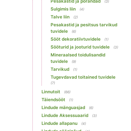
Pesakastid ja põrandad
(3)
Sulgimis liin
(4)
Talve liin
(2)
Pesakastid ja pesitsus tarvikud
tuvidele
(6)
Sööt dekoratiivtuvidele
(1)
Sööturid ja jooturid tuvidele
(3)
Mineraalsed toidulisandid
tuvidele
(9)
Tarvikud
(1)
Tugevdavad toitained tuvidele
(7)
Linnutoit
(66)
Täiendsööt
(1)
Lindude mänguasjad
(6)
Lindude Aksessuaarid
(3)
Lindude allapanu
(4)