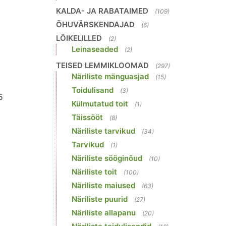
KALDA- JA RABATAIMED
(109)
ÕHUVÄRSKENDAJAD
(6)
LÕIKELILLED
(2)
Leinaseaded
(2)
TEISED LEMMIKLOOMAD
(297)
Näriliste mänguasjad
(15)
Toidulisand
(3)
5
Külmutatud toit
(1)
Täissööt
(8)
Näriliste tarvikud
(34)
Tarvikud
(1)
Näriliste sööginõud
(10)
Näriliste toit
(100)
Näriliste maiused
(63)
Näriliste puurid
(27)
Näriliste allapanu
(20)