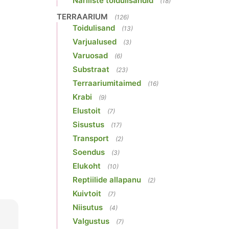
Näriliste toidulisandid
(18)
TERRAARIUM
(126)
Toidulisand
(13)
Varjualused
(3)
Varuosad
(6)
Substraat
(23)
Terraariumitaimed
(16)
Krabi
(9)
Elustoit
(7)
Sisustus
(17)
Transport
(2)
Soendus
(3)
Elukoht
(10)
Reptiilide allapanu
(2)
Kuivtoit
(7)
Niisutus
(4)
Valgustus
(7)