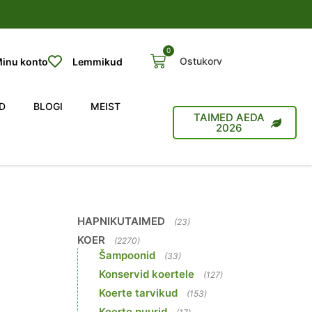
0
Ostukorv
inu konto
Lemmikud
D
BLOGI
MEIST
TAIMED AEDA
2026
HAPNIKUTAIMED
(23)
KOER
(2270)
Šampoonid
(33)
Konservid koertele
(127)
Koerte tarvikud
(153)
Koerte puurid