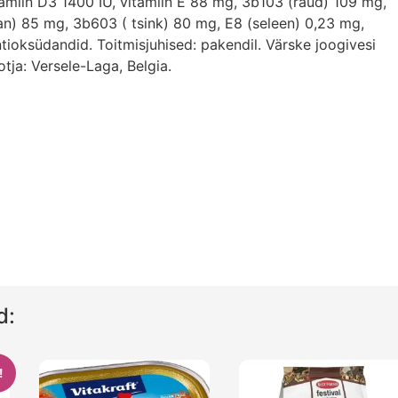
vitamiin D3 1400 IU, vitamiin E 88 mg, 3b103 (raud) 109 mg,
) 85 mg, 3b603 ( tsink) 80 mg, E8 (seleen) 0,23 mg,
tioksüdandid. Toitmisjuhised: pakendil. Värske joogivesi
tja: Versele-Laga, Belgia.
d:
!