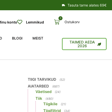
Tasuta tarne alates 69€
0
Ostukorv
inu konto
Lemmikud
D
BLOGI
MEIST
TAIMED AEDA
2026
TIIGI TARVIKUD
(52)
AIATARBED
(687)
Väetised
(24)
Tiik
(480)
Tiigikile
(21)
Tiigifiltrid
(34)