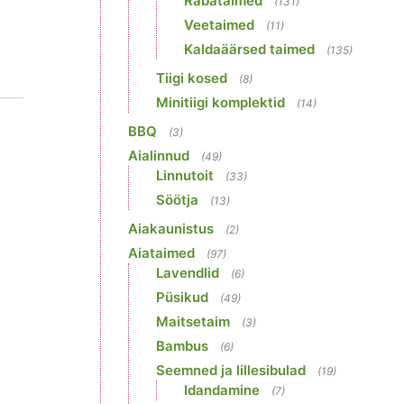
Rabataimed
(131)
Veetaimed
(11)
Kaldaäärsed taimed
(135)
Tiigi kosed
(8)
Minitiigi komplektid
(14)
BBQ
(3)
Aialinnud
(49)
Linnutoit
(33)
Söötja
(13)
Aiakaunistus
(2)
Aiataimed
(97)
Lavendlid
(6)
Püsikud
(49)
Maitsetaim
(3)
Bambus
(6)
Seemned ja lillesibulad
(19)
Idandamine
(7)