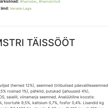
ärksõnad:
,
#hamster
#hamstritoit
ränd:
Versele-Laga
STRI TÄISSÖÖT
iviljad (herned 12%), seemned (triibulised päevalilleseemned
1,5% rosinad 1%), pähklid, putukad (jahuussid 4%),
S, saialill, viinamarja seemned. Analüütiline koostis:
%, toortuhk 9,5%, kaltsium 0,7%, fosfor 0,4%. Lisandid kg