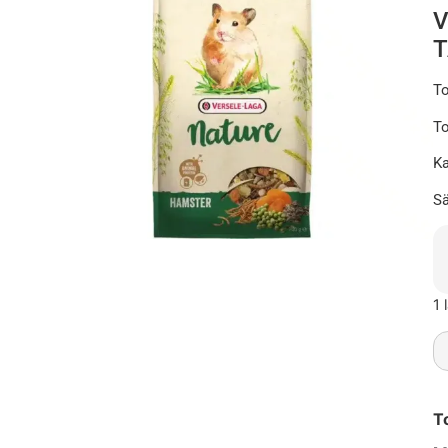
V
T
To
T
Ka
Sä
1 
T