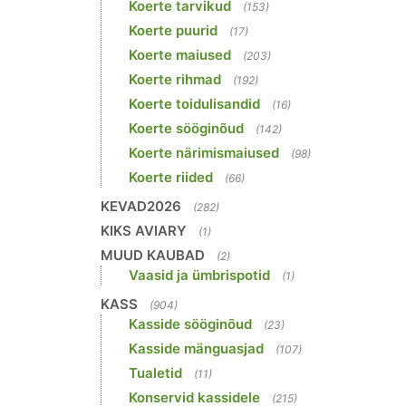
Koerte tarvikud
(153)
Koerte puurid
(17)
Koerte maiused
(203)
Koerte rihmad
(192)
Koerte toidulisandid
(16)
Koerte sööginõud
(142)
Koerte närimismaiused
(98)
Koerte riided
(66)
KEVAD2026
(282)
KIKS AVIARY
(1)
MUUD KAUBAD
(2)
Vaasid ja ümbrispotid
(1)
KASS
(904)
Kasside sööginõud
(23)
Kasside mänguasjad
(107)
Tualetid
(11)
Konservid kassidele
(215)