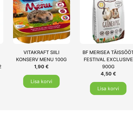
VITAKRAFT SIILI
BF MERISEA TÄISSÖÖ
KONSERV MENU 100G
FESTIVAL EXCLUSIVE
2
1,90
€
900G
4,50
€
Lisa korvi
Lisa korvi