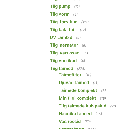
Tiigipump
(11)
Tiigivorm
(3)
Tiigi tarvikud
(111)
Tiigikala toit
(12)
UV Lambid
(4)
Tiigi aeraator
(8)
Tiigi varuosad
(4)
Tiigivoolikud
(4)
Tiigitaimed
(274)
Taimefilter
(18)
Ujuvad taimed
(11)
Taimede komplekt
(22)
Minitiigi komplekt
(19)
Tiigitaimede kuivpakid
(21)
Hapniku taimed
(35)
Vesiroosid
(52)