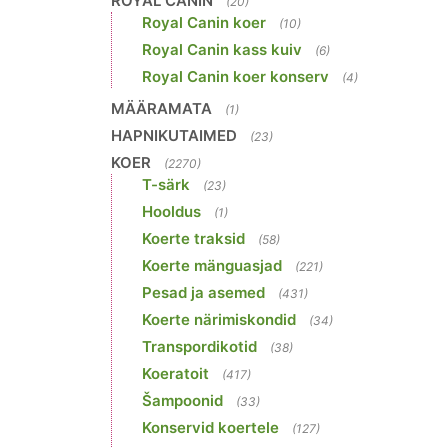
ROYAL CANIN
(20)
Royal Canin koer
(10)
Royal Canin kass kuiv
(6)
Royal Canin koer konserv
(4)
MÄÄRAMATA
(1)
HAPNIKUTAIMED
(23)
KOER
(2270)
T-särk
(23)
Hooldus
(1)
Koerte traksid
(58)
Koerte mänguasjad
(221)
Pesad ja asemed
(431)
Koerte närimiskondid
(34)
Transpordikotid
(38)
Koeratoit
(417)
Šampoonid
(33)
Konservid koertele
(127)