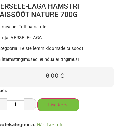
ERSELE-LAGA HAMSTRI
ÄISSÖÖT NATURE 700G
imeaine: Toit hamstrile
ootja: VERSELE-LAGA
tegooria: Teiste lemmikloomade täissööt
ilitamistingimused: ei nõua eritingimusi
6,00
€
laos
-
+
Lisa korvi
ootekategooria:
Näriliste toit