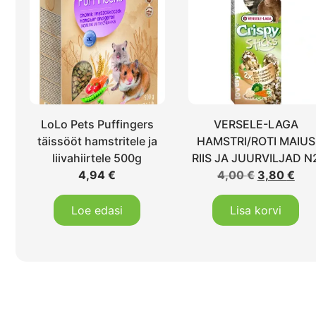
LoLo Pets Puffingers
VERSELE-LAGA
täissööt hamstritele ja
HAMSTRI/ROTI MAIUS
liivahiirtele 500g
RIIS JA JUURVILJAD N
4,94
€
4,00
€
3,80
€
Loe edasi
Lisa korvi