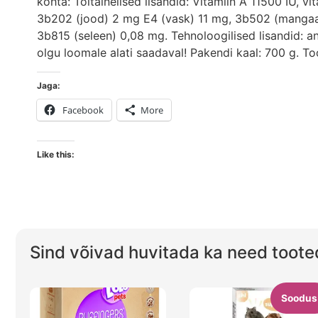
kohta: Toitainelised lisandid: Vitamiin A 11500 IU, 
3b202 (jood) 2 mg E4 (vask) 11 mg, 3b502 (mangaan
3b815 (seleen) 0,08 mg. Tehnoloogilised lisandid: an
olgu loomale alati saadaval! Pakendi kaal: 700 g. Too
Jaga:
Facebook
More
Like this:
Sind võivad huvitada ka need toote
Soodus