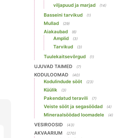
viljapuud ja marjad
(14)
Basseini tarvikud
(1)
Mullad
(29)
Aiakaubad
(6)
Amplid
(3)
Tarvikud
(3)
Tuulekaitsevõrgud
(1)
UJUVAD TAIMED
(7)
KODULOOMAD
(40)
Kodulindude sööt
(23)
Küülik
(3)
Pakendatud teravili
(7)
Veiste sööt ja segasöödad
(4)
Mineraalsöödad loomadele
(4)
VESIROOSID
(43)
AKVAARIUM
(270)