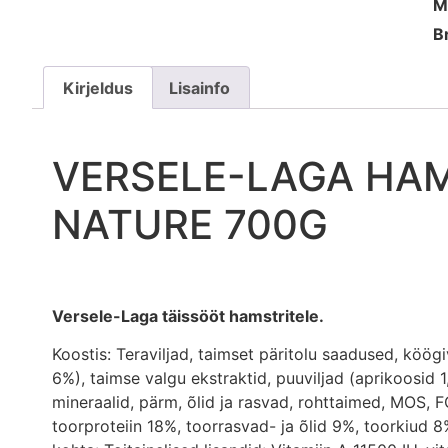
M
B
Kirjeldus
Lisainfo
VERSELE-LAGA HAM
NATURE 700G
Versele-Laga täissööt hamstritele.
Koostis: Teraviljad, taimset päritolu saadused, köög
6%), taimse valgu ekstraktid, puuviljad (aprikoosid 
mineraalid, pärm, õlid ja rasvad, rohttaimed, MOS, FO
toorproteiin 18%, toorrasvad- ja õlid 9%, toorkiud 8