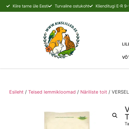
Kiire tarne üle Eesti
Turvaline ostukoht
Klienditugi E-R 9
LIL
VÕ
Esileht
/
Teised lemmikloomad
/
Näriliste toit
/ VERSE
Ta