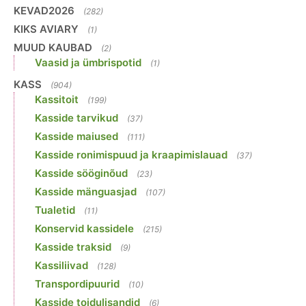
KEVAD2026
(282)
KIKS AVIARY
(1)
MUUD KAUBAD
(2)
Vaasid ja ümbrispotid
(1)
KASS
(904)
Kassitoit
(199)
Kasside tarvikud
(37)
Kasside maiused
(111)
Kasside ronimispuud ja kraapimislauad
(37)
Kasside sööginõud
(23)
Kasside mänguasjad
(107)
Tualetid
(11)
Konservid kassidele
(215)
Kasside traksid
(9)
Kassiliivad
(128)
Transpordipuurid
(10)
Kasside toidulisandid
(6)