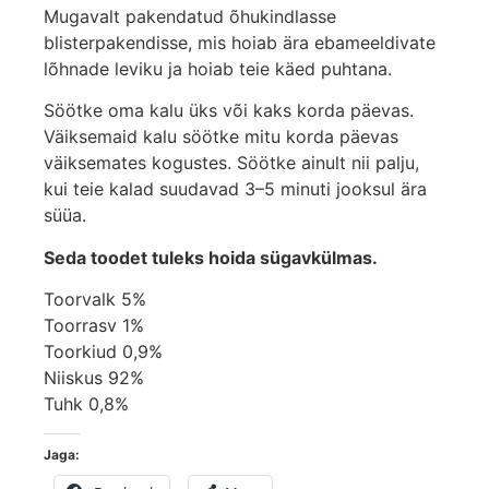
Mugavalt pakendatud õhukindlasse
blisterpakendisse, mis hoiab ära ebameeldivate
lõhnade leviku ja hoiab teie käed puhtana.
Söötke oma kalu üks või kaks korda päevas.
Väiksemaid kalu söötke mitu korda päevas
väiksemates kogustes. Söötke ainult nii palju,
kui teie kalad suudavad 3–5 minuti jooksul ära
süüa.
Seda toodet tuleks hoida sügavkülmas.
Toorvalk 5%
Toorrasv 1%
Toorkiud 0,9%
Niiskus 92%
Tuhk 0,8%
Jaga: