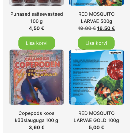
Punased sääsevastsed
RED MOSQUITO
100 g
LARVAE 500g
4,50
€
19,00
€
16,50
€
Lisa korvi
Lisa korvi
Copepods koos
RED MOSQUITO
küüslauguga 100 g
LARVAE GOLD 100g
3,60
€
5,00
€