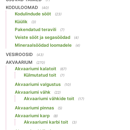
KODULOOMAD
(40)
Kodulindude sööt
(23)
Küülik
(3)
Pakendatud teravili
(7)
Veiste sööt ja segasöödad
(4)
Mineraalsöödad loomadele
(4)
VESIROOSID
(43)
AKVAARIUM
(270)
Akvaariumi kalatoit
(67)
Külmutatud toit
(7)
Akvaariumi valgustus
(10)
Akvaariumi vähk
(22)
Akvaariumi vähkide toit
(17)
Akvaariumi pinnas
(5)
Akvaariumi karp
(8)
Akvaariumi karbi toit
(3)