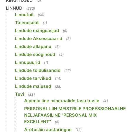
KINGITUSED
(2)
LINNUD
(232)
Linnutoit
(66)
Täiendsööt
(1)
Lindude mänguasjad
(6)
Lindude Aksessuaarid
(3)
Lindude allapanu
(5)
Lindude sööginõud
(4)
Linnupuurid
(1)
Lindude toidulisandid
(27)
Lindude tarvikud
(14)
Lindude maiused
(28)
Tuvi
(83)
Alpenic line mineraalide tasu tuvile
(4)
PERSONAL LIIN MEISTRILE PROFESSIONAALNE
NELJAFAASILINE "PERSONAL MIX
EXCELLENT"
(8)
Aretusliin aastaringne
(17)