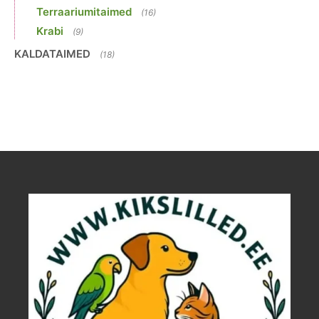
Terraariumitaimed
(16)
Krabi
(9)
KALDATAIMED
(18)