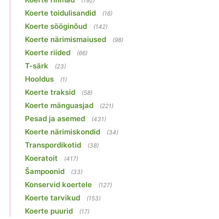
(192)
Koerte toidulisandid
(16)
Koerte sööginõud
(142)
Koerte närimismaiused
(98)
Koerte riided
(66)
T-särk
(23)
Hooldus
(1)
Koerte traksid
(58)
Koerte mänguasjad
(221)
Pesad ja asemed
(431)
Koerte närimiskondid
(34)
Transpordikotid
(38)
Koeratoit
(417)
Šampoonid
(33)
Konservid koertele
(127)
Koerte tarvikud
(153)
Koerte puurid
(17)