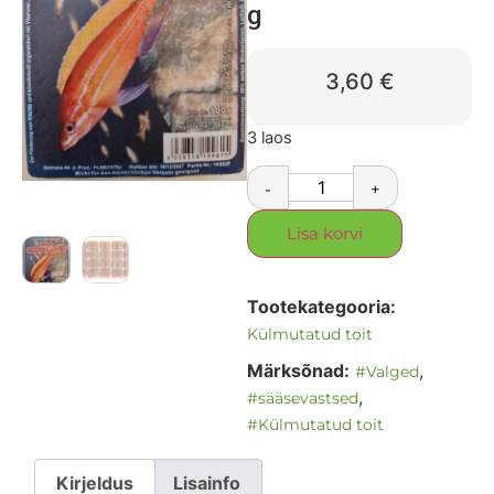
g
3,60
€
3 laos
-
+
Lisa korvi
Tootekategooria:
Külmutatud toit
Märksõnad:
,
#Valged
,
#sääsevastsed
#Külmutatud toit
Kirjeldus
Lisainfo