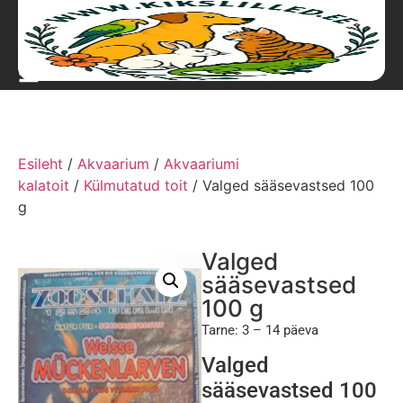
Esileht
/
Akvaarium
/
Akvaariumi
kalatoit
/
Külmutatud toit
/ Valged sääsevastsed 100
g
Valged
sääsevastsed
100 g
Tarne: 3 – 14 päeva
Valged
sääsevastsed 100