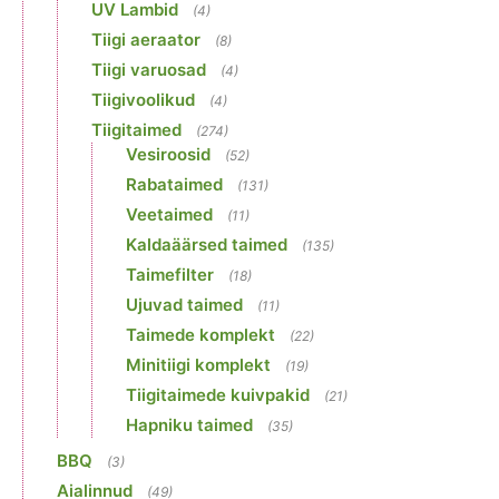
UV Lambid
(4)
Tiigi aeraator
(8)
Tiigi varuosad
(4)
Tiigivoolikud
(4)
Tiigitaimed
(274)
Vesiroosid
(52)
Rabataimed
(131)
Veetaimed
(11)
Kaldaäärsed taimed
(135)
Taimefilter
(18)
Ujuvad taimed
(11)
Taimede komplekt
(22)
Minitiigi komplekt
(19)
Tiigitaimede kuivpakid
(21)
Hapniku taimed
(35)
BBQ
(3)
Aialinnud
(49)