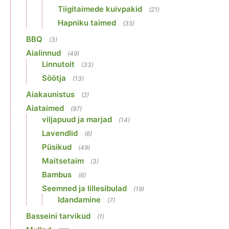
Tiigitaimede kuivpakid
(21)
Hapniku taimed
(35)
BBQ
(3)
Aialinnud
(49)
Linnutoit
(33)
Söötja
(13)
Aiakaunistus
(2)
Aiataimed
(97)
viljapuud ja marjad
(14)
Lavendlid
(6)
Püsikud
(49)
Maitsetaim
(3)
Bambus
(6)
Seemned ja lillesibulad
(19)
Idandamine
(7)
Basseini tarvikud
(1)