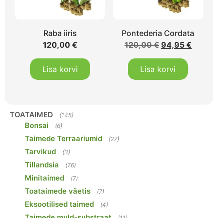
Raba iiris
Pontederia Cordata
120,00
€
120,00
€
94,95
€
Lisa korvi
Lisa korvi
TOATAIMED
(145)
Bonsai
(6)
Taimede Terraariumid
(27)
Tarvikud
(3)
Tillandsia
(76)
Minitaimed
(7)
Toataimede väetis
(7)
Eksootilised taimed
(4)
Taimede muld-substraat
(11)