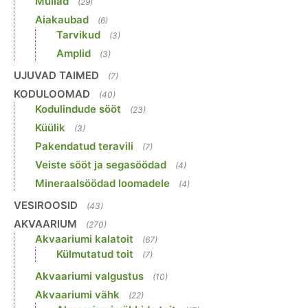
Mullad
(29)
Aiakaubad
(6)
Tarvikud
(3)
Amplid
(3)
UJUVAD TAIMED
(7)
KODULOOMAD
(40)
Kodulindude sööt
(23)
Küülik
(3)
Pakendatud teravili
(7)
Veiste sööt ja segasöödad
(4)
Mineraalsöödad loomadele
(4)
VESIROOSID
(43)
AKVAARIUM
(270)
Akvaariumi kalatoit
(67)
Külmutatud toit
(7)
Akvaariumi valgustus
(10)
Akvaariumi vähk
(22)