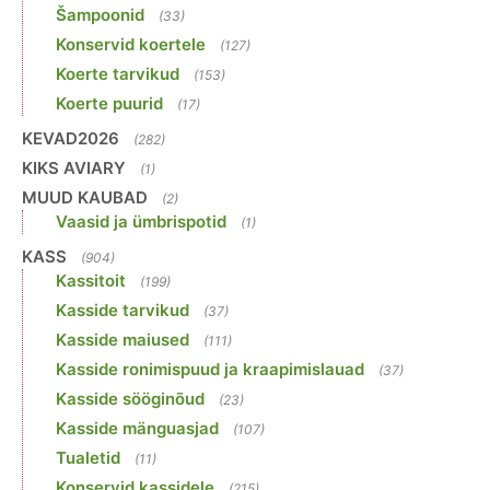
Šampoonid
(33)
Konservid koertele
(127)
Koerte tarvikud
(153)
Koerte puurid
(17)
KEVAD2026
(282)
KIKS AVIARY
(1)
MUUD KAUBAD
(2)
Vaasid ja ümbrispotid
(1)
KASS
(904)
Kassitoit
(199)
Kasside tarvikud
(37)
Kasside maiused
(111)
Kasside ronimispuud ja kraapimislauad
(37)
Kasside sööginõud
(23)
Kasside mänguasjad
(107)
Tualetid
(11)
Konservid kassidele
(215)