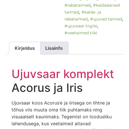
,
#rabataimed
#kaldaäärsed
,
taimed
#kalda- ja
,
,
rabataimed
#ujuvad taimed
,
#ujuvsaar tiigile
#veetaimed tiiki
Kirjeldus
Lisainfo
Ujuvsaar
komplekt
Acorus ja Iris
Ujuvsaar koos Acorus’e ja iirisega on lihtne ja
tõhus viis muuta oma tiik puhtamaks ning
visuaalselt kaunimaks. Tegemist on loodusliku
lahendusega, kus veetaimed aitavad