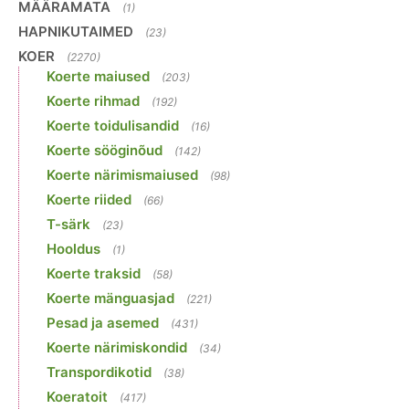
MÄÄRAMATA
(1)
HAPNIKUTAIMED
(23)
KOER
(2270)
Koerte maiused
(203)
Koerte rihmad
(192)
Koerte toidulisandid
(16)
Koerte sööginõud
(142)
Koerte närimismaiused
(98)
Koerte riided
(66)
T-särk
(23)
Hooldus
(1)
Koerte traksid
(58)
Koerte mänguasjad
(221)
Pesad ja asemed
(431)
Koerte närimiskondid
(34)
Transpordikotid
(38)
Koeratoit
(417)