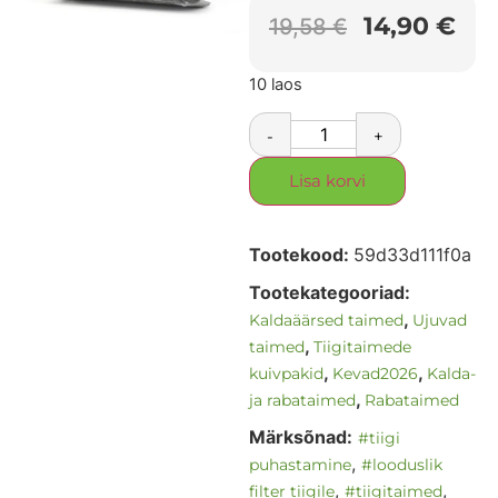
14,90
€
19,58
€
10 laos
-
+
Lisa korvi
Tootekood:
59d33d111f0a
Tootekategooriad:
,
Kaldaäärsed taimed
Ujuvad
,
taimed
Tiigitaimede
,
,
kuivpakid
Kevad2026
Kalda-
,
ja rabataimed
Rabataimed
Märksõnad:
#tiigi
,
puhastamine
#looduslik
,
,
filter tiigile
#tiigitaimed