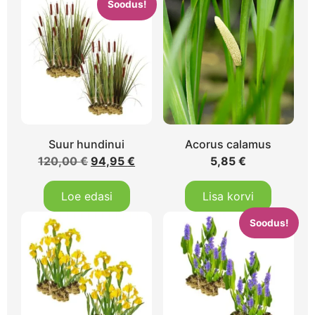
Soodus!
Suur hundinui
Acorus calamus
120,00
€
94,95
€
5,85
€
Loe edasi
Lisa korvi
Soodus!