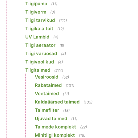
Tiigipump
(11)
Tiigivorm
(3)
Tiigi tarvikud
(111)
Tiigikala toit
(12)
UV Lambid
(4)
Tiigi aeraator
(8)
Tiigi varuosad
(4)
Tiigivoolikud
(4)
Tiigitaimed
(274)
Vesiroosid
(52)
Rabataimed
(131)
Veetaimed
(11)
Kaldaäärsed taimed
(135)
Taimefilter
(18)
Ujuvad taimed
(11)
Taimede komplekt
(22)
Minitiigi komplekt
(19)