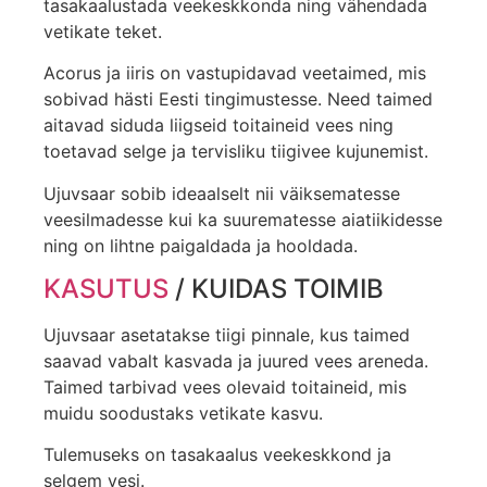
tasakaalustada veekeskkonda ning vähendada
vetikate teket.
Acorus ja iiris on vastupidavad veetaimed, mis
sobivad hästi Eesti tingimustesse. Need taimed
aitavad siduda liigseid toitaineid vees ning
toetavad selge ja tervisliku tiigivee kujunemist.
Ujuvsaar sobib ideaalselt nii väiksematesse
veesilmadesse kui ka suurematesse aiatiikidesse
ning on lihtne paigaldada ja hooldada.
KASUTUS
/ KUIDAS TOIMIB
Ujuvsaar asetatakse tiigi pinnale, kus taimed
saavad vabalt kasvada ja juured vees areneda.
Taimed tarbivad vees olevaid toitaineid, mis
muidu soodustaks vetikate kasvu.
Tulemuseks on tasakaalus veekeskkond ja
selgem vesi.