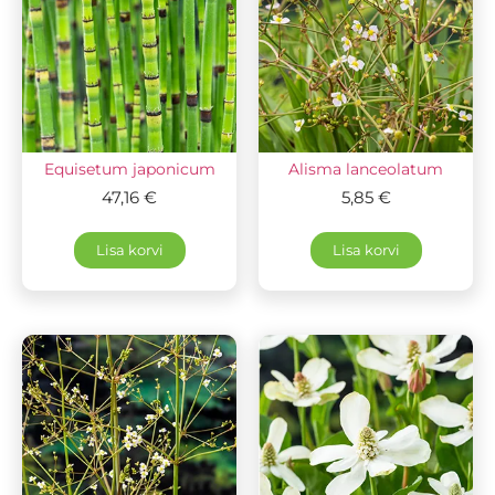
Equisetum japonicum
Alisma lanceolatum
47,16
€
5,85
€
Lisa korvi
Lisa korvi