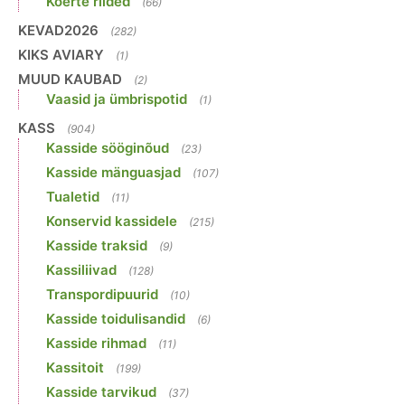
Koerte riided
(66)
KEVAD2026
(282)
KIKS AVIARY
(1)
MUUD KAUBAD
(2)
Vaasid ja ümbrispotid
(1)
KASS
(904)
Kasside sööginõud
(23)
Kasside mänguasjad
(107)
Tualetid
(11)
Konservid kassidele
(215)
Kasside traksid
(9)
Kassiliivad
(128)
Transpordipuurid
(10)
Kasside toidulisandid
(6)
Kasside rihmad
(11)
Kassitoit
(199)
Kasside tarvikud
(37)