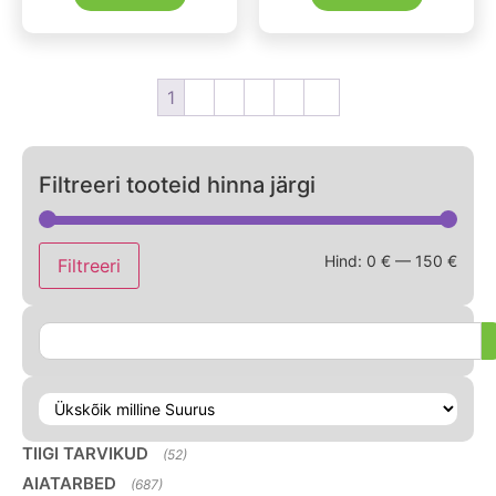
1
2
3
4
5
→
Filtreeri tooteid hinna järgi
Hind:
0 €
—
150 €
Filtreeri
TIIGI TARVIKUD
(52)
AIATARBED
(687)