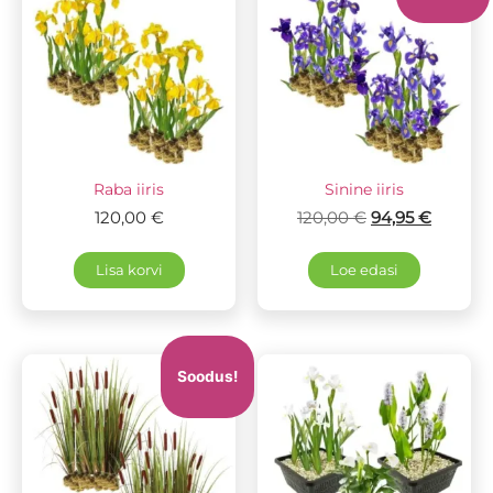
Raba iiris
Sinine iiris
120,00
€
120,00
€
94,95
€
Lisa korvi
Loe edasi
Soodus!