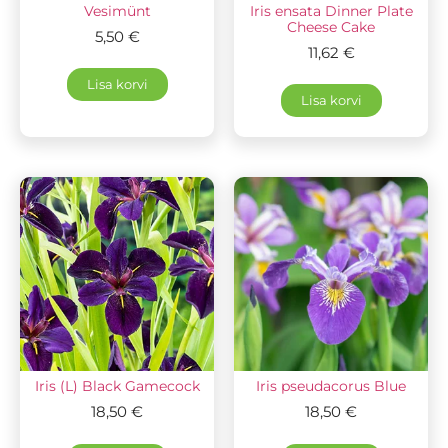
Vesimünt
Iris ensata Dinner Plate
Cheese Cake
5,50
€
11,62
€
Lisa korvi
Lisa korvi
Iris (L) Black Gamecock
Iris pseudacorus Blue
18,50
€
18,50
€