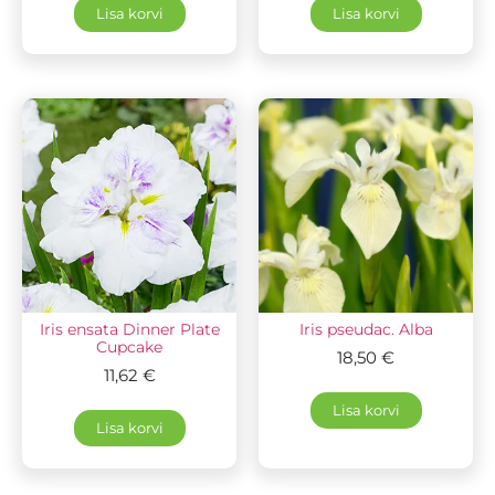
Lisa korvi
Lisa korvi
Iris ensata Dinner Plate
Iris pseudac. Alba
Cupcake
18,50
€
11,62
€
Lisa korvi
Lisa korvi