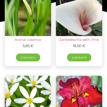
Acorus calamus
Zantedeschia aeth. Pink
5,85
€
18,50
€
Lisa korvi
Lisa korvi