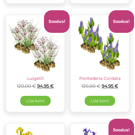
Soodus!
Soodus!
Luigelill
Pontederia Cordata
120,00
€
94,95
€
120,00
€
94,95
€
Lisa korvi
Lisa korvi
Soodus!