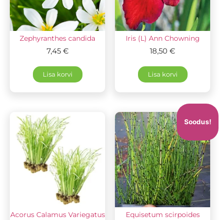
Zephyranthes candida
Iris (L) Ann Chowning
7,45
€
18,50
€
Lisa korvi
Lisa korvi
Soodus!
Acorus Calamus Variegatus
Equisetum scirpoides