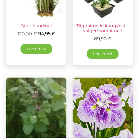
Suur hundinui
Tiigitaimede komplekt –
valged sootaimed
120,00
€
94,95
€
89,90
€
Loe edasi
Loe edasi