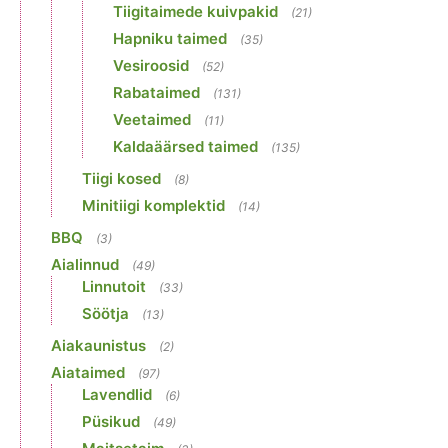
Tiigitaimede kuivpakid
(21)
Hapniku taimed
(35)
Vesiroosid
(52)
Rabataimed
(131)
Veetaimed
(11)
Kaldaäärsed taimed
(135)
Tiigi kosed
(8)
Minitiigi komplektid
(14)
BBQ
(3)
Aialinnud
(49)
Linnutoit
(33)
Söötja
(13)
Aiakaunistus
(2)
Aiataimed
(97)
Lavendlid
(6)
Püsikud
(49)