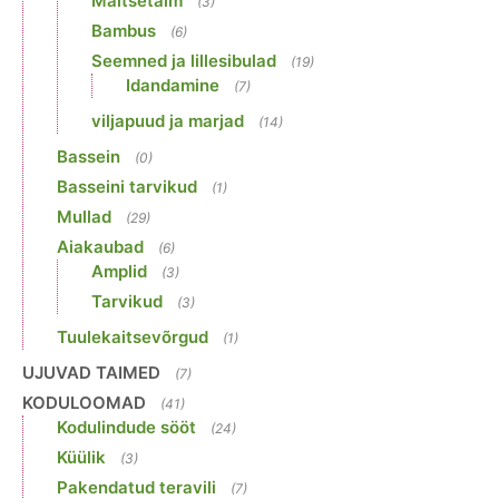
Maitsetaim
(3)
Bambus
(6)
Seemned ja lillesibulad
(19)
Idandamine
(7)
viljapuud ja marjad
(14)
Bassein
(0)
Basseini tarvikud
(1)
Mullad
(29)
Aiakaubad
(6)
Amplid
(3)
Tarvikud
(3)
Tuulekaitsevõrgud
(1)
UJUVAD TAIMED
(7)
KODULOOMAD
(41)
Kodulindude sööt
(24)
Küülik
(3)
Pakendatud teravili
(7)