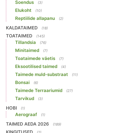
Soendus
(3)
Elukoht
(10)
Reptiilide allapanu
(2)
KALDATAIMED
(18)
TOATAIMED
(145)
Tillandsia
(76)
Minitaimed
(7)
Toataimede väetis
(7)
Eksootilised taimed
(4)
Taimede muld-substraat
(11)
Bonsai
(6)
Taimede Terraariumid
(27)
Tarvikud
(3)
HOBI
(1)
Aerograaf
(1)
TAIMED AEDA 2026
(189)
KINGITUSED
(2)