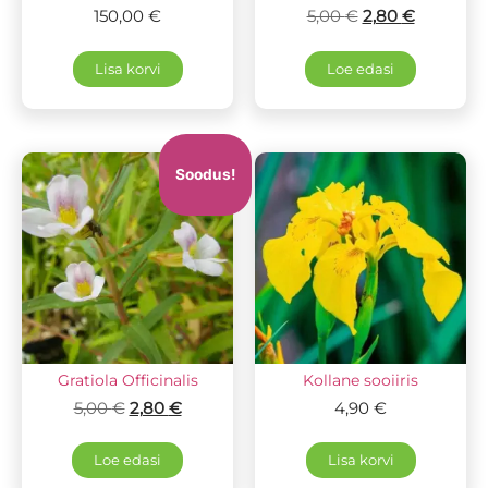
150,00
€
5,00
€
2,80
€
Lisa korvi
Loe edasi
Soodus!
Gratiola Officinalis
Kollane sooiiris
5,00
€
2,80
€
4,90
€
Loe edasi
Lisa korvi