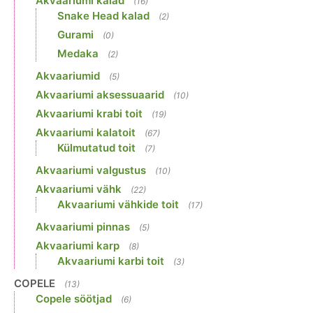
Akvaariumi kalad
(16)
Snake Head kalad
(2)
Gurami
(0)
Medaka
(2)
Akvaariumid
(5)
Akvaariumi aksessuaarid
(10)
Akvaariumi krabi toit
(19)
Akvaariumi kalatoit
(67)
Külmutatud toit
(7)
Akvaariumi valgustus
(10)
Akvaariumi vähk
(22)
Akvaariumi vähkide toit
(17)
Akvaariumi pinnas
(5)
Akvaariumi karp
(8)
Akvaariumi karbi toit
(3)
COPELE
(13)
Copele söötjad
(6)