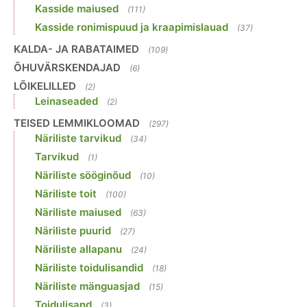
Kasside maiused
(111)
Kasside ronimispuud ja kraapimislauad
(37)
KALDA- JA RABATAIMED
(109)
ÕHUVÄRSKENDAJAD
(6)
LÕIKELILLED
(2)
Leinaseaded
(2)
TEISED LEMMIKLOOMAD
(297)
Näriliste tarvikud
(34)
Tarvikud
(1)
Näriliste sööginõud
(10)
Näriliste toit
(100)
Näriliste maiused
(63)
Näriliste puurid
(27)
Näriliste allapanu
(24)
Näriliste toidulisandid
(18)
Näriliste mänguasjad
(15)
Toidulisand
(3)