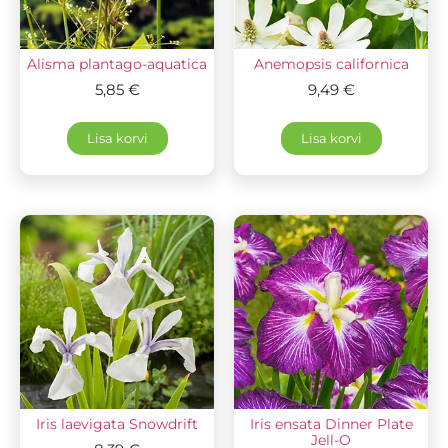
Alisma plantago-aquatica
Anemopsis californica
5,85
€
9,49
€
Lisa korvi
Lisa korvi
Iris laevigata Snowdrift
Iris ensata Dinner Plate
Jell-O