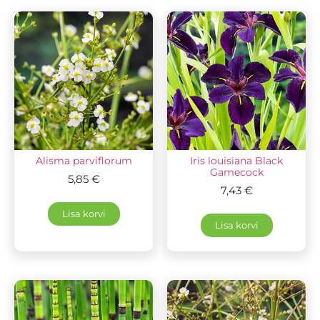
Alisma parviflorum
Iris louisiana Black
Gamecock
5,85
€
7,43
€
Lisa korvi
Lisa korvi