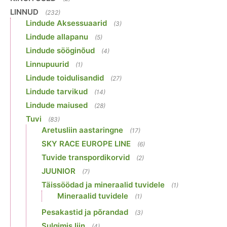
LINNUD
(232)
Lindude Aksessuaarid
(3)
Lindude allapanu
(5)
Lindude sööginõud
(4)
Linnupuurid
(1)
Lindude toidulisandid
(27)
Lindude tarvikud
(14)
Lindude maiused
(28)
Tuvi
(83)
Aretusliin aastaringne
(17)
SKY RACE EUROPE LINE
(6)
Tuvide transpordikorvid
(2)
JUUNIOR
(7)
Täissöödad ja mineraalid tuvidele
(1)
Mineraalid tuvidele
(1)
Pesakastid ja põrandad
(3)
Sulgimis liin
(4)