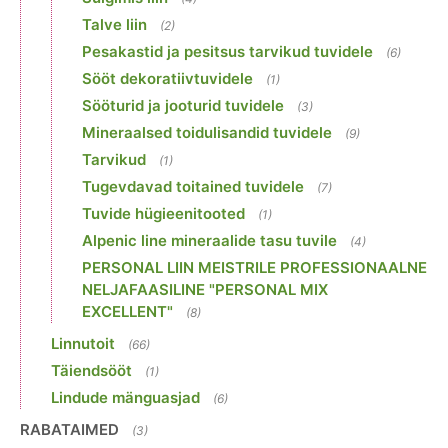
Talve liin
(2)
Pesakastid ja pesitsus tarvikud tuvidele
(6)
Sööt dekoratiivtuvidele
(1)
Sööturid ja jooturid tuvidele
(3)
Mineraalsed toidulisandid tuvidele
(9)
Tarvikud
(1)
Tugevdavad toitained tuvidele
(7)
Tuvide hügieenitooted
(1)
Alpenic line mineraalide tasu tuvile
(4)
PERSONAL LIIN MEISTRILE PROFESSIONAALNE
NELJAFAASILINE "PERSONAL MIX
EXCELLENT"
(8)
Linnutoit
(66)
Täiendsööt
(1)
Lindude mänguasjad
(6)
RABATAIMED
(3)