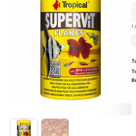
1 
T
T
B