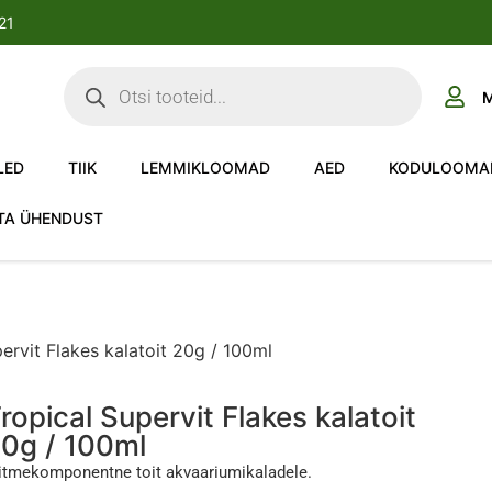
-21
M
LED
TIIK
LEMMIKLOOMAD
AED
KODULOOMA
TA ÜHENDUST
ervit Flakes kalatoit 20g / 100ml
ropical Supervit Flakes kalatoit
0g / 100ml
tmekomponentne toit akvaariumikaladele.