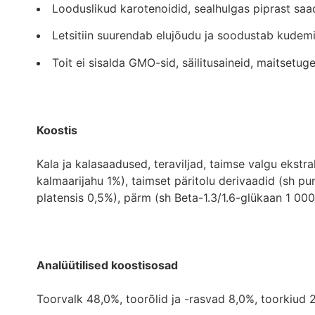
Looduslikud karotenoidid, sealhulgas piprast saad
Letsitiin suurendab elujõudu ja soodustab kudemi
Toit ei sisalda GMO-sid, säilitusaineid, maitsetug
Koostis
Kala ja kalasaadused, teraviljad, taimse valgu ekstra
kalmaarijahu 1%), taimset päritolu derivaadid (sh pu
platensis 0,5%), pärm (sh Beta-1.3/1.6-glükaan 1 000
Analüütilised koostisosad
Toorvalk 48,0%, toorõlid ja -rasvad 8,0%, toorkiud 2