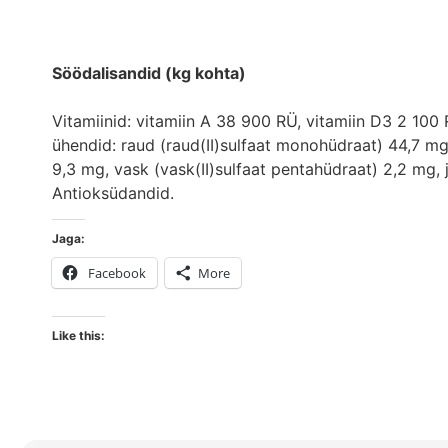
Söödalisandid (kg kohta)
Vitamiinid: vitamiin A 38 900 RÜ, vitamiin D3 2 100
ühendid: raud (raud(II)sulfaat monohüdraat) 44,7 mg
9,3 mg, vask (vask(II)sulfaat pentahüdraat) 2,2 mg, j
Antioksüdandid.
Jaga:
Facebook
More
Like this: