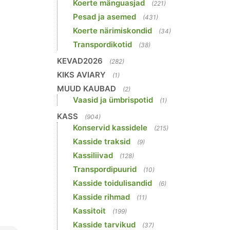
Koerte mänguasjad
(221)
Pesad ja asemed
(431)
Koerte närimiskondid
(34)
Transpordikotid
(38)
KEVAD2026
(282)
KIKS AVIARY
(1)
MUUD KAUBAD
(2)
Vaasid ja ümbrispotid
(1)
KASS
(904)
Konservid kassidele
(215)
Kasside traksid
(9)
Kassiliivad
(128)
Transpordipuurid
(10)
Kasside toidulisandid
(6)
Kasside rihmad
(11)
Kassitoit
(199)
Kasside tarvikud
(37)