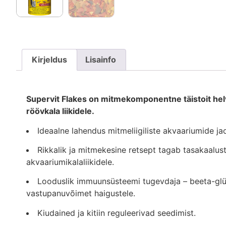
Kirjeldus
Lisainfo
Supervit Flakes on mitmekomponentne täistoit helv
röövkala liikidele.
Ideaalne lahendus mitmeliigiliste akvaariumide ja
Rikkalik ja mitmekesine retsept tagab tasakaalust
akvaariumikalaliikidele.
Looduslik immuunsüsteemi tugevdaja – beeta-glük
vastupanuvõimet haigustele.
Kiudained ja kitiin reguleerivad seedimist.