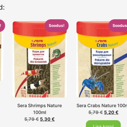
d:
!
Soodus!
Soodus
Sera Shrimps Nature
Sera Crabs Nature 100
100ml
5,79
€
5,20
€
5,79
€
5,30
€
Lisa korvi