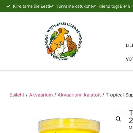
Kiire tarne üle Eesti
Turvaline ostukoht
Klienditugi E-P 9
LIL
VÕ
Esileht
/
Akvaarium
/
Akvaariumi kalatoit
/ Tropical Sup
T
2
Mi