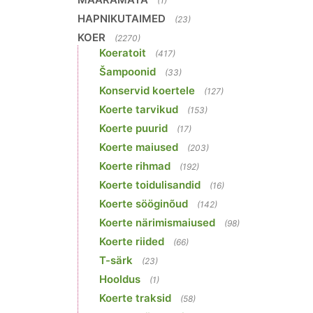
(1)
HAPNIKUTAIMED
(23)
KOER
(2270)
Koeratoit
(417)
Šampoonid
(33)
Konservid koertele
(127)
Koerte tarvikud
(153)
Koerte puurid
(17)
Koerte maiused
(203)
Koerte rihmad
(192)
Koerte toidulisandid
(16)
Koerte sööginõud
(142)
Koerte närimismaiused
(98)
Koerte riided
(66)
T-särk
(23)
Hooldus
(1)
Koerte traksid
(58)