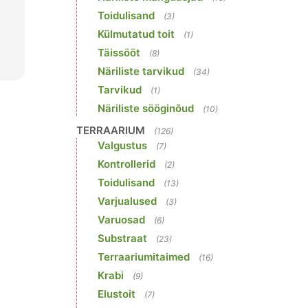
Toidulisand
(3)
Külmutatud toit
(1)
Täissööt
(8)
Näriliste tarvikud
(34)
Tarvikud
(1)
Näriliste sööginõud
(10)
TERRAARIUM
(126)
Valgustus
(7)
Kontrollerid
(2)
Toidulisand
(13)
Varjualused
(3)
Varuosad
(6)
Substraat
(23)
Terraariumitaimed
(16)
Krabi
(9)
Elustoit
(7)