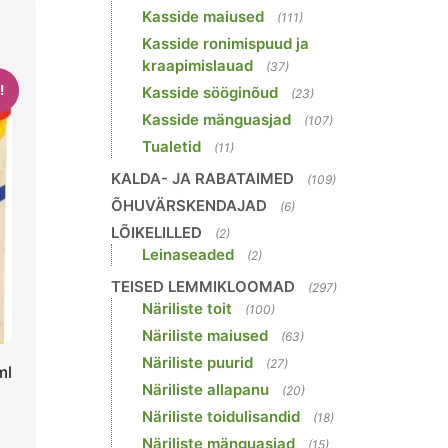
Kasside maiused
(111)
Kasside ronimispuud ja
kraapimislauad
(37)
!
Kasside sööginõud
(23)
Kasside mänguasjad
(107)
Tualetid
(11)
KALDA- JA RABATAIMED
(109)
ÕHUVÄRSKENDAJAD
(6)
LÕIKELILLED
(2)
Leinaseaded
(2)
TEISED LEMMIKLOOMAD
(297)
Näriliste toit
(100)
Näriliste maiused
(63)
Näriliste puurid
(27)
ml
Näriliste allapanu
(20)
Näriliste toidulisandid
(18)
Näriliste mänguasjad
(15)