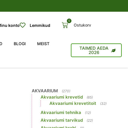
0
Ostukorv
inu konto
Lemmikud
D
BLOGI
MEIST
TAIMED AEDA
2026
AKVAARIUM
(270)
Akvaariumi krevetid
(65)
Akvaariumi krevetitoit
(32)
Akvaariumi tehnika
(12)
Akvaariumi tarvikud
(22)
Akvaariumi krabi