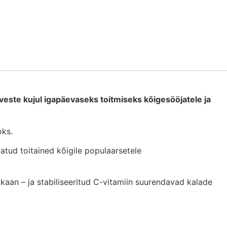
este kujul igapäevaseks toitmiseks kõigesööjatele ja
oks.
atud toitained kõigile populaarsetele
aan – ja stabiliseeritud C-vitamiin suurendavad kalade