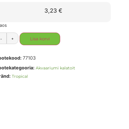
3,23
€
laos
-
+
Lisa korvi
ootekood:
77103
ootekategooria:
Akvaariumi kalatoit
ränd:
Tropical