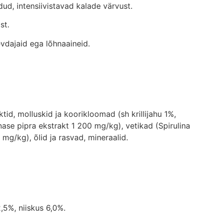
ud, intensiivistavad kalade värvust.
st.
evdajaid ega lõhnaaineid.
ktid, molluskid ja koorikloomad (sh krillijahu 1%,
nase pipra ekstrakt 1 200 mg/kg), vetikad (Spirulina
 mg/kg), õlid ja rasvad, mineraalid.
,5%, niiskus 6,0%.