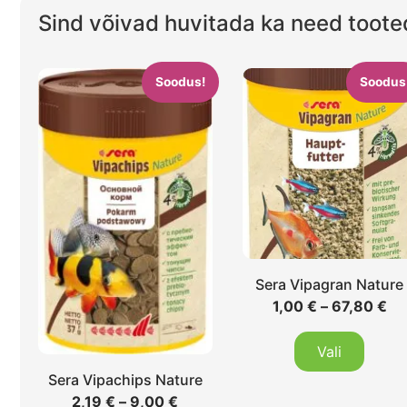
Sind võivad huvitada ka need toote
Soodus!
Soodus
Sera Vipagran Nature
1,00
€
–
67,80
€
Vali
Sera Vipachips Nature
2,19
€
–
9,00
€