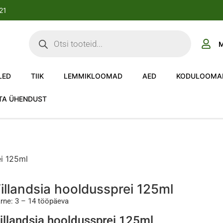
-21
M
LED
TIIK
LEMMIKLOOMAD
AED
KODULOOMA
TA ÜHENDUST
ei 125ml
illandsia hooldussprei 125ml
rne: 3 – 14 tööpäeva
illandsia hooldussprei 125ml