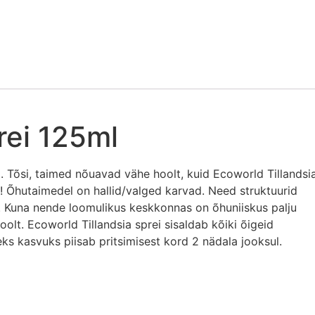
rei 125ml
õsi. Tõsi, taimed nõuavad vähe hoolt, kuid Ecoworld Tillandsi
k! Õhutaimedel on hallid/valged karvad. Need struktuurid
a. Kuna nende loomulikus keskkonnas on õhuniiskus palju
oolt. Ecoworld Tillandsia sprei sisaldab kõiki õigeid
ks kasvuks piisab pritsimisest kord 2 nädala jooksul.