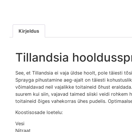
Kirjeldus
Tillandsia hooldussp
See, et Tillandsia ei vaja üldse hoolt, pole täiesti t
Sprayga pihustamine aeg-ajalt on täiesti kohustusli
võimaldavad neil vajalikke toitaineid õhust eraldad
suurem kui siin, vajavad taimed siiski veidi rohkem h
toitaineid õiges vahekorras ühes pudelis. Optimaalse
Koostisosade loetelu:
Vesi
Nitraat