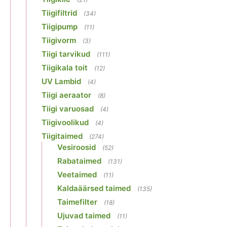
Tiigifiltrid
(34)
Tiigipump
(11)
Tiigivorm
(3)
Tiigi tarvikud
(111)
Tiigikala toit
(12)
UV Lambid
(4)
Tiigi aeraator
(8)
Tiigi varuosad
(4)
Tiigivoolikud
(4)
Tiigitaimed
(274)
Vesiroosid
(52)
Rabataimed
(131)
Veetaimed
(11)
Kaldaäärsed taimed
(135)
Taimefilter
(18)
Ujuvad taimed
(11)