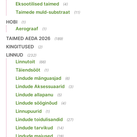
Eksootilised taimed
(4)
Taimede muld-substraat
(11)
HOBI
(1)
Aerograaf
(1)
TAIMED AEDA 2026
(189)
KINGITUSED
(2)
LINNUD
(232)
Linnutoit
(66)
Täiendsööt
(1)
Lindude mänguasjad
(6)
Lindude Aksessuaarid
(3)
Lindude allapanu
(5)
Lindude sööginõud
(4)
Linnupuurid
(1)
Lindude toidulisandid
(27)
Lindude tarvikud
(14)
Lindude maiused
(28)