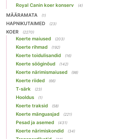
Royal Canin koer konserv
(4)
MÄÄRAMATA
(1)
HAPNIKUTAIMED
(23)
KOER
(2270)
Koerte maiused
(203)
Koerte rihmad
(192)
Koerte toidulisandid
(16)
Koerte sööginõud
(142)
Koerte närimismaiused
(98)
Koerte riided
(66)
T-särk
(23)
Hooldus
(1)
Koerte traksid
(58)
Koerte mänguasjad
(221)
Pesad ja asemed
(431)
Koerte närimiskondid
(34)