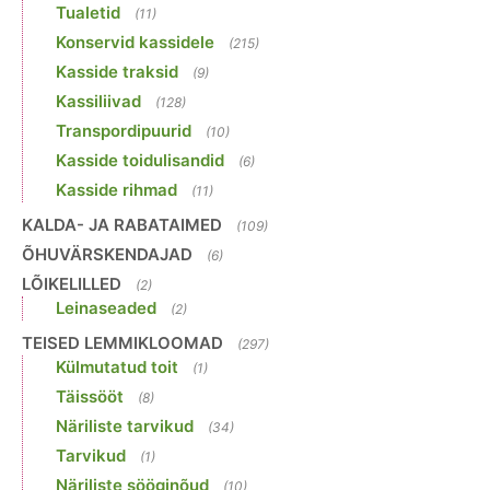
Tualetid
(11)
Konservid kassidele
(215)
Kasside traksid
(9)
Kassiliivad
(128)
Transpordipuurid
(10)
Kasside toidulisandid
(6)
Kasside rihmad
(11)
KALDA- JA RABATAIMED
(109)
ÕHUVÄRSKENDAJAD
(6)
LÕIKELILLED
(2)
Leinaseaded
(2)
TEISED LEMMIKLOOMAD
(297)
Külmutatud toit
(1)
Täissööt
(8)
Näriliste tarvikud
(34)
Tarvikud
(1)
Näriliste sööginõud
(10)