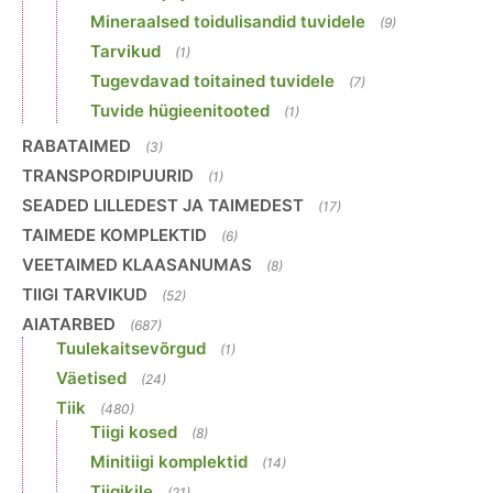
Mineraalsed toidulisandid tuvidele
(9)
Tarvikud
(1)
Tugevdavad toitained tuvidele
(7)
Tuvide hügieenitooted
(1)
RABATAIMED
(3)
TRANSPORDIPUURID
(1)
SEADED LILLEDEST JA TAIMEDEST
(17)
TAIMEDE KOMPLEKTID
(6)
VEETAIMED KLAASANUMAS
(8)
TIIGI TARVIKUD
(52)
AIATARBED
(687)
Tuulekaitsevõrgud
(1)
Väetised
(24)
Tiik
(480)
Tiigi kosed
(8)
Minitiigi komplektid
(14)
Tiigikile
(21)