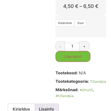
4,50
€
–
6,50
€
Keskmine
Suur
-
+
Lisa korvi
Tootekood:
N/A
Tootekategooria:
Tillandsia
Märksõnad:
,
#õhulill
#tillandsia
Kirjeldus
Lisainfo