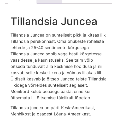
Tillandsia Juncea
Tillandsia Juncea on suhteliselt pikk ja kitsas liik
Tillandsia perekonnast. Oma õhukeste roheliste
lehtede ja 25-40 sentimeetri kõrgusega
Tillandsia Juncea sobib väga hästi kõrgetesse
vaasidesse ja kaunistuseks. See taim võib
õitseda tunduvalt alla keskmise hoolduse ja nii
kasvab selle keskelt kena ja võimas lillakas lill.
Üldiselt kasvab ja õitseb Juncea teiste Tillandsia
liikidega võrreldes suhteliselt aeglaselt.
Mõnikord kulub peaaegu aasta, enne kui
õitsemata lill õitsemise täielikult lõpetab.
Tillandsia juncea on pärit Kesk-Ameerikast,
Mehhikost ja osadest Lõuna-Ameerikast.