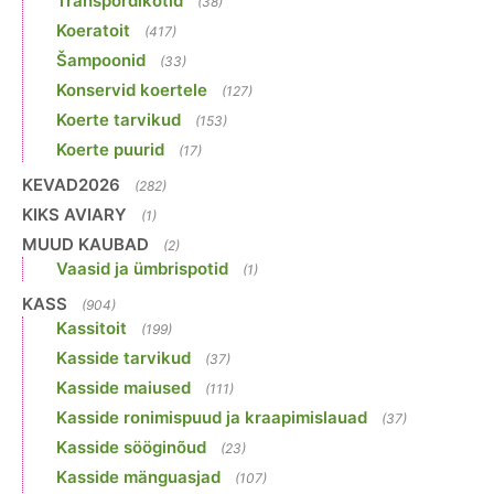
Transpordikotid
(38)
Koeratoit
(417)
Šampoonid
(33)
Konservid koertele
(127)
Koerte tarvikud
(153)
Koerte puurid
(17)
KEVAD2026
(282)
KIKS AVIARY
(1)
MUUD KAUBAD
(2)
Vaasid ja ümbrispotid
(1)
KASS
(904)
Kassitoit
(199)
Kasside tarvikud
(37)
Kasside maiused
(111)
Kasside ronimispuud ja kraapimislauad
(37)
Kasside sööginõud
(23)
Kasside mänguasjad
(107)