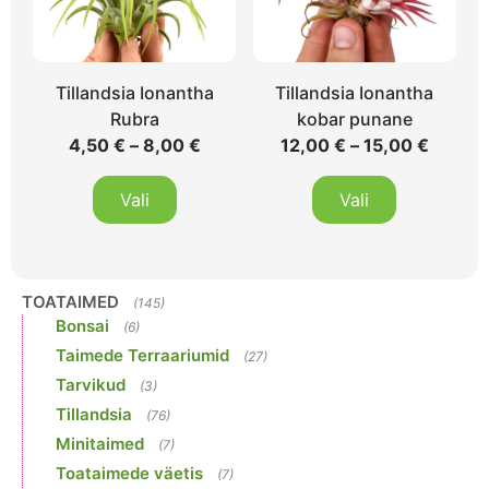
Tillandsia Ionantha
Tillandsia Ionantha
Rubra
kobar punane
4,50
€
–
8,00
€
12,00
€
–
15,00
€
Vali
Vali
TOATAIMED
(145)
Bonsai
(6)
Taimede Terraariumid
(27)
Tarvikud
(3)
Tillandsia
(76)
Minitaimed
(7)
Toataimede väetis
(7)