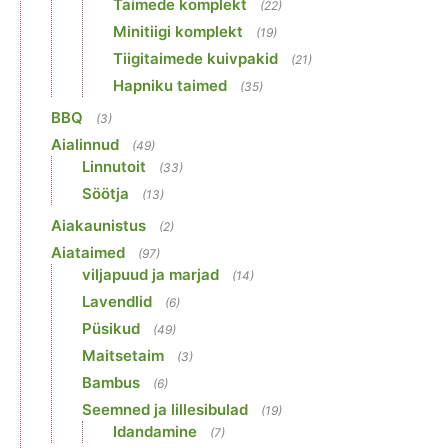
Taimede komplekt
(22)
Minitiigi komplekt
(19)
Tiigitaimede kuivpakid
(21)
Hapniku taimed
(35)
BBQ
(3)
Aialinnud
(49)
Linnutoit
(33)
Söötja
(13)
Aiakaunistus
(2)
Aiataimed
(97)
viljapuud ja marjad
(14)
Lavendlid
(6)
Püsikud
(49)
Maitsetaim
(3)
Bambus
(6)
Seemned ja lillesibulad
(19)
Idandamine
(7)