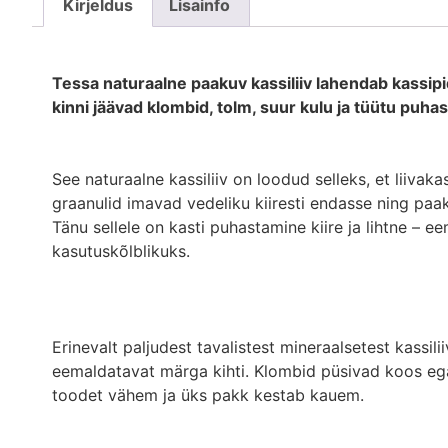
Kirjeldus
Lisainfo
Tessa naturaalne paakuv kassiliiv lahendab kassip
kinni jäävad klombid, tolm, suur kulu ja tüütu puha
See naturaalne kassiliiv on loodud selleks, et liiv
graanulid imavad vedeliku kiiresti endasse ning pa
Tänu sellele on kasti puhastamine kiire ja lihtne – e
kasutuskõlblikuks.
Erinevalt paljudest tavalistest mineraalsetest kassil
eemaldatavat märga kihti. Klombid püsivad koos ega 
toodet vähem ja üks pakk kestab kauem.