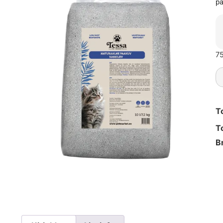
pa
75
T
T
B