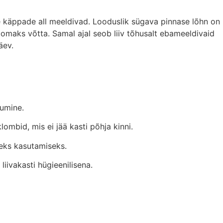
e käppade all meeldivad. Looduslik sügava pinnase lõhn on
sti omaks võtta. Samal ajal seob liiv tõhusalt ebameeldivaid
äev.
kumine.
mbid, mis ei jää kasti põhja kinni.
eks kasutamiseks.
iivakasti hügieenilisena.