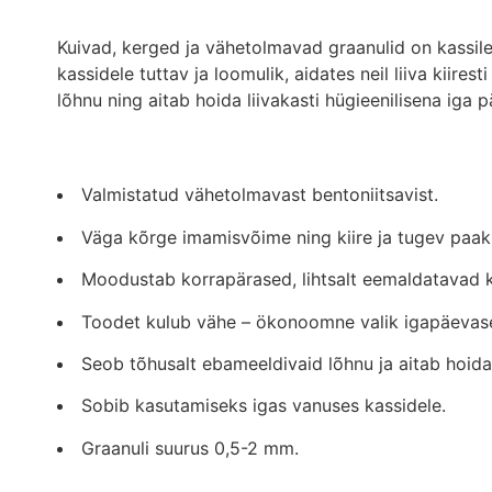
Kuivad, kerged ja vähetolmavad graanulid on kassil
kassidele tuttav ja loomulik, aidates neil liiva kiire
lõhnu ning aitab hoida liivakasti hügieenilisena iga p
Valmistatud vähetolmavast bentoniitsavist.
Väga kõrge imamisvõime ning kiire ja tugev paa
Moodustab korrapärased, lihtsalt eemaldatavad klo
Toodet kulub vähe – ökonoomne valik igapäevas
Seob tõhusalt ebameeldivaid lõhnu ja aitab hoida l
Sobib kasutamiseks igas vanuses kassidele.
Graanuli suurus 0,5-2 mm.