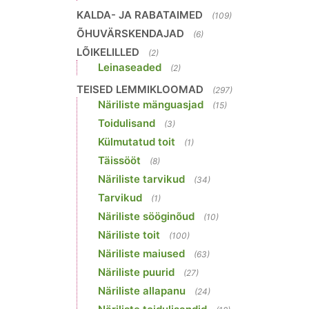
KALDA- JA RABATAIMED
(109)
ÕHUVÄRSKENDAJAD
(6)
LÕIKELILLED
(2)
Leinaseaded
(2)
TEISED LEMMIKLOOMAD
(297)
Näriliste mänguasjad
(15)
Toidulisand
(3)
Külmutatud toit
(1)
Täissööt
(8)
Näriliste tarvikud
(34)
Tarvikud
(1)
Näriliste sööginõud
(10)
Näriliste toit
(100)
Näriliste maiused
(63)
Näriliste puurid
(27)
Näriliste allapanu
(24)