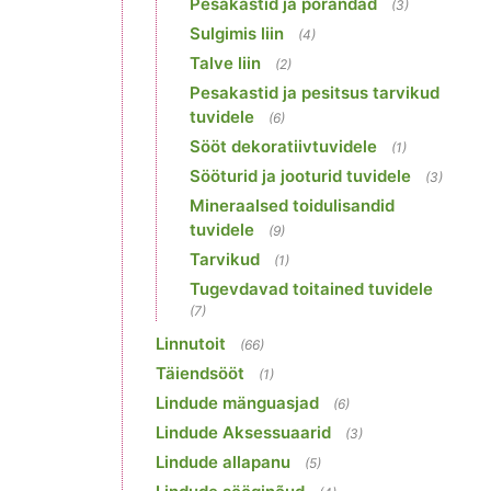
Pesakastid ja põrandad
(3)
Sulgimis liin
(4)
Talve liin
(2)
Pesakastid ja pesitsus tarvikud
tuvidele
(6)
Sööt dekoratiivtuvidele
(1)
Sööturid ja jooturid tuvidele
(3)
Mineraalsed toidulisandid
tuvidele
(9)
Tarvikud
(1)
Tugevdavad toitained tuvidele
(7)
Linnutoit
(66)
Täiendsööt
(1)
Lindude mänguasjad
(6)
Lindude Aksessuaarid
(3)
Lindude allapanu
(5)