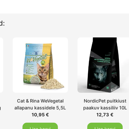
d:
Cat & Rina WeVegetal
NordicPet puitkiust
g
allapanu kassidele 5,5L
paakuv kassiliiv 10L
10,95
€
12,73
€