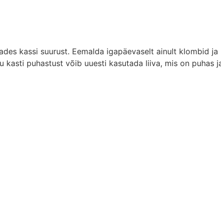
tades kassi suurust. Eemalda igapäevaselt ainult klombid ja
u kasti puhastust võib uuesti kasutada liiva, mis on puhas j