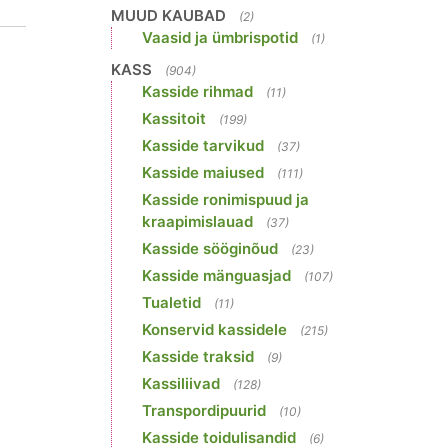
MUUD KAUBAD
(2)
Vaasid ja ümbrispotid
(1)
KASS
(904)
Kasside rihmad
(11)
Kassitoit
(199)
Kasside tarvikud
(37)
Kasside maiused
(111)
Kasside ronimispuud ja
kraapimislauad
(37)
Kasside sööginõud
(23)
Kasside mänguasjad
(107)
Tualetid
(11)
Konservid kassidele
(215)
Kasside traksid
(9)
Kassiliivad
(128)
Transpordipuurid
(10)
Kasside toidulisandid
(6)