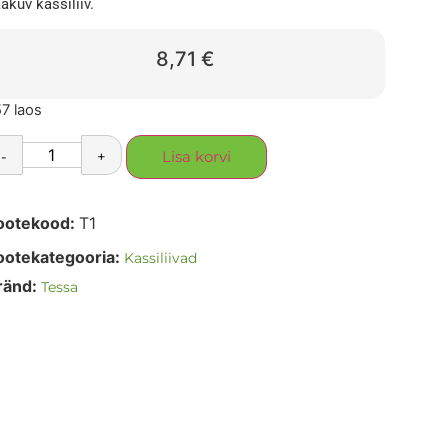
akuv kassiliiv.
8,71
€
7 laos
-
+
Lisa korvi
ootekood:
T1
ootekategooria:
Kassiliivad
ränd:
Tessa