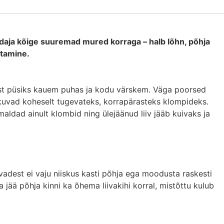
idaja kõige suuremad mured korraga – halb lõhn, põhja
stamine.
akast püsiks kauem puhas ja kodu värskem. Väga poorsed
akuvad koheselt tugevateks, korrapärasteks klompideks.
emaldad ainult klombid ning ülejäänud liiv jääb kuivaks ja
iivadest ei vaju niiskus kasti põhja ega moodusta raskesti
jää põhja kinni ka õhema liivakihi korral, mistõttu kulub