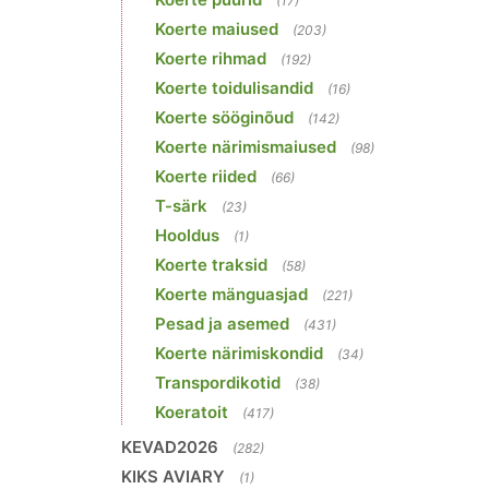
(17)
Koerte maiused
(203)
Koerte rihmad
(192)
Koerte toidulisandid
(16)
Koerte sööginõud
(142)
Koerte närimismaiused
(98)
Koerte riided
(66)
T-särk
(23)
Hooldus
(1)
Koerte traksid
(58)
Koerte mänguasjad
(221)
Pesad ja asemed
(431)
Koerte närimiskondid
(34)
Transpordikotid
(38)
Koeratoit
(417)
KEVAD2026
(282)
KIKS AVIARY
(1)