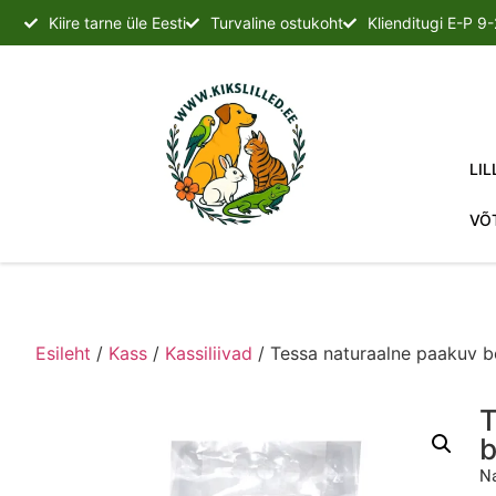
Kiire tarne üle Eesti
Turvaline ostukoht
Klienditugi E-P 9
LIL
VÕ
Esileht
/
Kass
/
Kassiliivad
/ Tessa naturaalne paakuv ben
T
b
Na