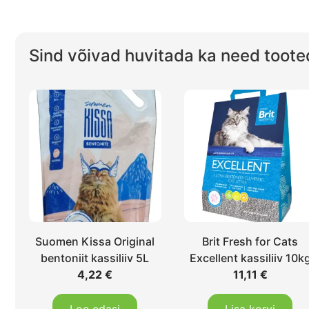
Sind võivad huvitada ka need toote
Suomen Kissa Original
Brit Fresh for Cats
bentoniit kassiliiv 5L
Excellent kassiliiv 10k
4,22
€
11,11
€