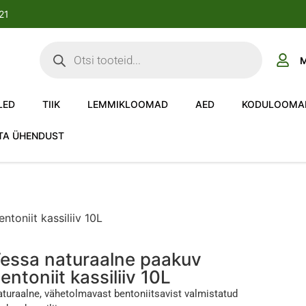
-21
M
LED
TIIK
LEMMIKLOOMAD
AED
KODULOOMA
TA ÜHENDUST
toniit kassiliiv 10L
essa naturaalne paakuv
entoniit kassiliiv 10L
turaalne, vähetolmavast bentoniitsavist valmistatud