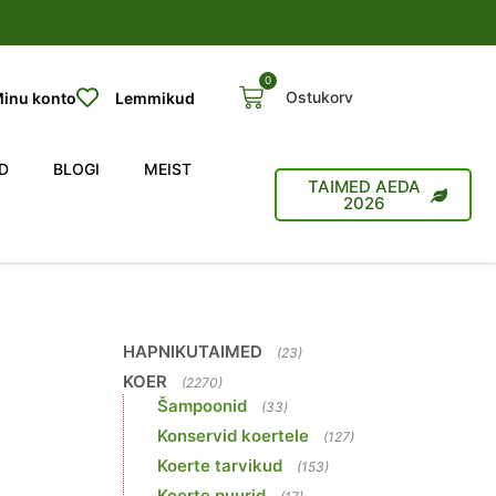
0
Ostukorv
inu konto
Lemmikud
D
BLOGI
MEIST
TAIMED AEDA
2026
HAPNIKUTAIMED
(23)
KOER
(2270)
Šampoonid
(33)
Konservid koertele
(127)
Koerte tarvikud
(153)
Koerte puurid