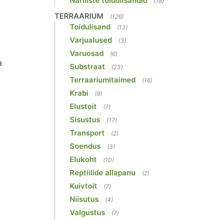
Näriliste toidulisandid
(18)
TERRAARIUM
(126)
Toidulisand
(13)
Varjualused
(3)
Varuosad
(6)
a
Substraat
(23)
Terraariumitaimed
(16)
Krabi
(9)
Elustoit
(7)
Sisustus
(17)
Transport
(2)
Soendus
(3)
Elukoht
(10)
Reptiilide allapanu
(2)
Kuivtoit
(7)
Niisutus
(4)
Valgustus
(7)