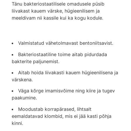
Tänu bakteriostaatilisele omadusele püsib
liivakast kauem värske, hügieenilisem ja
meeldivam nii kassile kui ka kogu kodule.
Valmistatud vähetolmavast bentoniitsavist.
Bakteriostaatiline toime aitab pidurdada
bakterite paljunemist.
Aitab hoida liivakasti kauem hügieenilisena ja
värskena.
Väga kõrge imamisvõime ning kiire ja tugev
paakumine.
Moodustab korrapärased, lihtsalt
eemaldatavad klombid, mis ei jää kasti põhja
kinni.