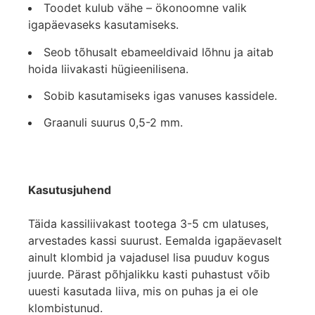
Toodet kulub vähe – ökonoomne valik
igapäevaseks kasutamiseks.
Seob tõhusalt ebameeldivaid lõhnu ja aitab
hoida liivakasti hügieenilisena.
Sobib kasutamiseks igas vanuses kassidele.
Graanuli suurus 0,5-2 mm.
Kasutusjuhend
Täida kassiliivakast tootega 3-5 cm ulatuses,
arvestades kassi suurust. Eemalda igapäevaselt
ainult klombid ja vajadusel lisa puuduv kogus
juurde. Pärast põhjalikku kasti puhastust võib
uuesti kasutada liiva, mis on puhas ja ei ole
klombistunud.