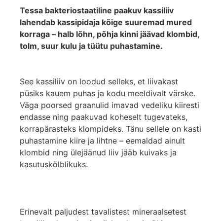
Tessa bakteriostaatiline paakuv kassiliiv
lahendab kassipidaja kõige suuremad mured
korraga – halb lõhn, põhja kinni jäävad klombid,
tolm, suur kulu ja tüütu puhastamine.
See kassiliiv on loodud selleks, et liivakast
püsiks kauem puhas ja kodu meeldivalt värske.
Väga poorsed graanulid imavad vedeliku kiiresti
endasse ning paakuvad koheselt tugevateks,
korrapärasteks klompideks. Tänu sellele on kasti
puhastamine kiire ja lihtne – eemaldad ainult
klombid ning ülejäänud liiv jääb kuivaks ja
kasutuskõlblikuks.
Erinevalt paljudest tavalistest mineraalsetest