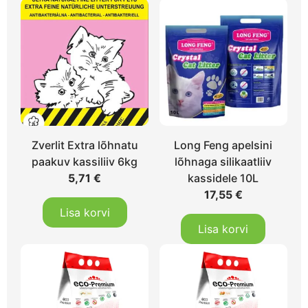
Zverlit Extra lõhnatu
Long Feng apelsini
paakuv kassiliiv 6kg
lõhnaga silikaatliiv
5,71
€
kassidele 10L
17,55
€
Lisa korvi
Lisa korvi