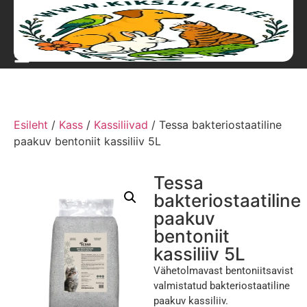
Esileht
/
Kass
/
Kassiliivad
/ Tessa bakteriostaatiline
paakuv bentoniit kassiliiv 5L
Tessa
bakteriostaatiline
paakuv
bentoniit
kassiliiv 5L
Vähetolmavast bentoniitsavist
valmistatud bakteriostaatiline
paakuv kassiliiv.