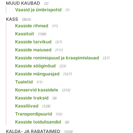
MUUD KAUBAD
(2)
Vaasid ja ümbrispotid
(1)
KASS
(904)
Kasside rihmad
(11)
Kassitoit
(199)
Kasside tarvikud
(37)
Kasside maiused
(111)
Kasside ronimispuud ja kraapimislauad
(37)
Kasside sööginõud
(23)
Kasside mänguasjad
(107)
Tualetid
(11)
Konservid kassidele
(215)
Kasside traksid
(9)
Kassiliivad
(128)
Transpordipuurid
(10)
Kasside toidulisandid
(6)
KALDA- JA RABATAIMED
(109)