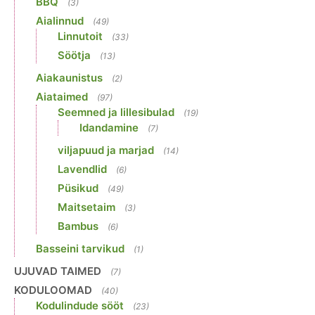
BBQ
(3)
Aialinnud
(49)
Linnutoit
(33)
Söötja
(13)
Aiakaunistus
(2)
Aiataimed
(97)
Seemned ja lillesibulad
(19)
Idandamine
(7)
viljapuud ja marjad
(14)
Lavendlid
(6)
Püsikud
(49)
Maitsetaim
(3)
Bambus
(6)
Basseini tarvikud
(1)
UJUVAD TAIMED
(7)
KODULOOMAD
(40)
Kodulindude sööt
(23)