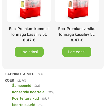
Eco-Premium kummeli
Eco-Premium virsiku
lõhnaga kassiliiv 5L
lõhnaga kassiliiv 5L
8,47
€
8,47
€
Loe edasi
Loe edasi
HAPNIKUTAIMED
(23)
KOER
(2270)
Šampoonid
(33)
Konservid koertele
(127)
Koerte tarvikud
(153)
Koerte puurid
(17)