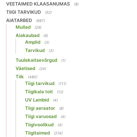
VEETAIMED KLAASANUMAS
(8)
TIIGI TARVIKUD
(52)
AIATARBED
(687)
Mullad
(29)
Aiakaubad
(6)
Amplid
(3)
Tarvikud
(3)
Tuulekaitsevõrgud
(1)
Väetised
(24)
Tiik
(480)
Tiigi tarvikud
(111)
Tiigikala toit
(12)
UV Lambid
(4)
Tiigi aeraator
(8)
Tiigi varuosad
(4)
Tiigivoolikud
(4)
Tiigitaimed
(274)