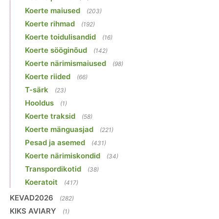
Koerte maiused
(203)
Koerte rihmad
(192)
Koerte toidulisandid
(16)
Koerte sööginõud
(142)
Koerte närimismaiused
(98)
Koerte riided
(66)
T-särk
(23)
Hooldus
(1)
Koerte traksid
(58)
Koerte mänguasjad
(221)
Pesad ja asemed
(431)
Koerte närimiskondid
(34)
Transpordikotid
(38)
Koeratoit
(417)
KEVAD2026
(282)
KIKS AVIARY
(1)