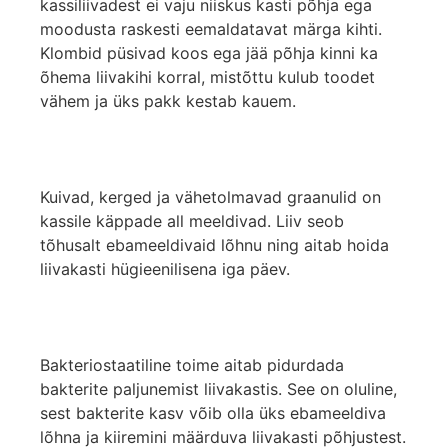
kassiliivadest ei vaju niiskus kasti põhja ega
moodusta raskesti eemaldatavat märga kihti.
Klombid püsivad koos ega jää põhja kinni ka
õhema liivakihi korral, mistõttu kulub toodet
vähem ja üks pakk kestab kauem.
Kuivad, kerged ja vähetolmavad graanulid on
kassile käppade all meeldivad. Liiv seob
tõhusalt ebameeldivaid lõhnu ning aitab hoida
liivakasti hügieenilisena iga päev.
Bakteriostaatiline toime aitab pidurdada
bakterite paljunemist liivakastis. See on oluline,
sest bakterite kasv võib olla üks ebameeldiva
lõhna ja kiiremini määrduva liivakasti põhjustest.