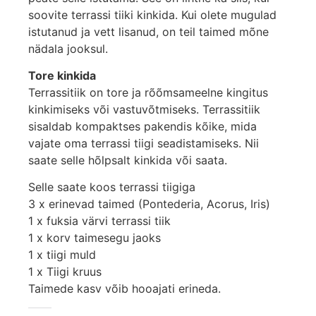
soovite terrassi tiiki kinkida. Kui olete mugulad
istutanud ja vett lisanud, on teil taimed mõne
nädala jooksul.
Tore kinkida
Terrassitiik on tore ja rõõmsameelne kingitus
kinkimiseks või vastuvõtmiseks. Terrassitiik
sisaldab kompaktses pakendis kõike, mida
vajate oma terrassi tiigi seadistamiseks. Nii
saate selle hõlpsalt kinkida või saata.
Selle saate koos terrassi tiigiga
3 x erinevad taimed (Pontederia, Acorus, Iris)
1 x fuksia värvi terrassi tiik
1 x korv taimesegu jaoks
1 x tiigi muld
1 x Tiigi kruus
Taimede kasv võib hooajati erineda.