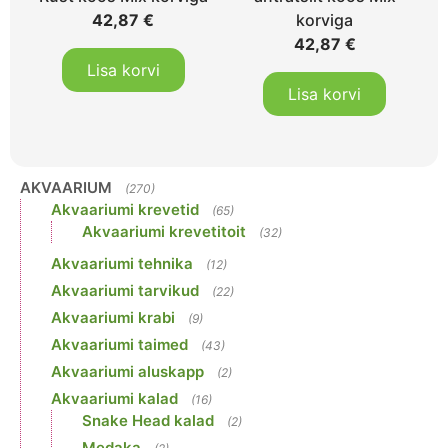
42,87
€
korviga
42,87
€
Lisa korvi
Lisa korvi
AKVAARIUM
(270)
Akvaariumi krevetid
(65)
Akvaariumi krevetitoit
(32)
Akvaariumi tehnika
(12)
Akvaariumi tarvikud
(22)
Akvaariumi krabi
(9)
Akvaariumi taimed
(43)
Akvaariumi aluskapp
(2)
Akvaariumi kalad
(16)
Snake Head kalad
(2)
Medaka