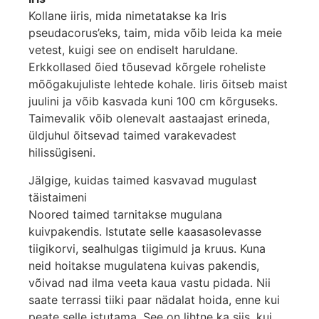
Kollane iiris, mida nimetatakse ka Iris
pseudacorus’eks, taim, mida võib leida ka meie
vetest, kuigi see on endiselt haruldane.
Erkkollased õied tõusevad kõrgele roheliste
mõõgakujuliste lehtede kohale. Iiris õitseb maist
juulini ja võib kasvada kuni 100 cm kõrguseks.
Taimevalik võib olenevalt aastaajast erineda,
üldjuhul õitsevad taimed varakevadest
hilissügiseni.
Jälgige, kuidas taimed kasvavad mugulast
täistaimeni
Noored taimed tarnitakse mugulana
kuivpakendis. Istutate selle kaasasolevasse
tiigikorvi, sealhulgas tiigimuld ja kruus. Kuna
neid hoitakse mugulatena kuivas pakendis,
võivad nad ilma veeta kaua vastu pidada. Nii
saate terrassi tiiki paar nädalat hoida, enne kui
peate selle istutama. See on lihtne ka siis, kui