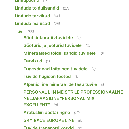
Linnupuurid
(1)
Lindude toidulisandid
(27)
Lindude tarvikud
(14)
Lindude maiused
(28)
Tuvi
(83)
Sööt dekoratiivtuvidele
(1)
Sööturid ja jooturid tuvidele
(3)
Mineraalsed toidulisandid tuvidele
(9)
Tarvikud
(1)
Tugevdavad toitained tuvidele
(7)
Tuvide hügieenitooted
(1)
Alpenic line mineraalide tasu tuvile
(4)
PERSONAL LIIN MEISTRILE PROFESSIONAALNE
NELJAFAASILINE "PERSONAL MIX
EXCELLENT"
(8)
Aretusliin aastaringne
(17)
SKY RACE EUROPE LINE
(6)
Tuvide transpordikorvid
(2)