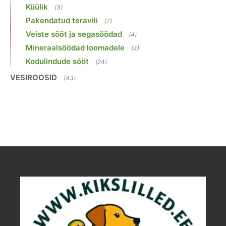
Küülik
(3)
Pakendatud teravili
(7)
Veiste sööt ja segasöödad
(4)
Mineraalsöödad loomadele
(4)
Kodulindude sööt
(24)
VESIROOSID
(43)