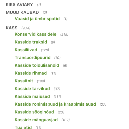
KIKS AVIARY
(1)
MUUD KAUBAD
(2)
Vaasid ja ümbrispotid
(1)
KASS
(904)
Konservid kassidele
(215)
Kasside traksid
(9)
Kassiliivad
(128)
Transpordipuurid
(10)
Kasside toidulisandid
(6)
Kasside rihmad
(11)
Kassitoit
(199)
Kasside tarvikud
(37)
Kasside maiused
(111)
Kasside ronimispuud ja kraapimislauad
(37)
Kasside sööginõud
(23)
Kasside mänguasjad
(107)
Tualetid
(11)