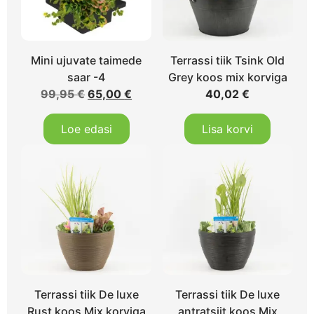
Mini ujuvate taimede
Terrassi tiik Tsink Old
saar -4
Grey koos mix korviga
99,95
€
65,00
€
40,02
€
Loe edasi
Lisa korvi
Terrassi tiik De luxe
Terrassi tiik De luxe
Rust koos Mix korviga
antratsiit koos Mix