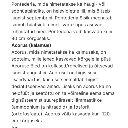
Pontederia, mida nimetatakse ka haugi- või
soohüatsindiks, on helevioletne lill, mis õitseb
juunist septembrini. Pontederia õisik meenutab
samuti hüatsinti, nimelt varre tipus asuvad
rühmitatud õied. Pontederia võib kasvada kuni
80 cm kõrguseks.
Acorus (kalamus)
Acorus, mida nimetatakse ka kalmuseks, on
sootaim, mille lehed kasvavad kõrgele ja püsti.
Acoruse õied on kollased/rohelised ja õitsevad
juunist augustini. Acorusel on tiigis suur
lisandväärtus, kuna see eemaldab tiigist
desinfitseerivad ained. Lisaks on acorus ka nn
helofüüt ja seetõttu on ta võimeline eemaldama
tiigisüsteemist suurepäraselt lämmastikke
(ammoonium ja nitraadid) ja fosforit
(ortofosfaate). Acorus võib kasvada kuni 120
cm kõrguseks.
Iris