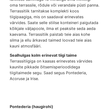
oma terrassile, rõdule või verandale püsti panna.
Terrassitiik tarnitakse komplekti koos
tiigipaagiga, mis on saadaval erinevates
värvides. Saate selle stiilse konteineri paigutada
kõikjale väljapoole, ilma et peaksite seda aeda
kaevama. Terrassitiik paistab teie aias kohe
silma ja ellu ärkavad taimed loovad teie aias
kauni atmosfääri.
Sealhulgas kolm erinevat tiigi taime
Terrassitiigiga on kaasas erinevates värvides
kaunite pikkade õitsemisperioodidega
tiigitaimede segu. Saad segus Pontederia,
Acoruse ja Irise.
Pontederia (haugirohi)