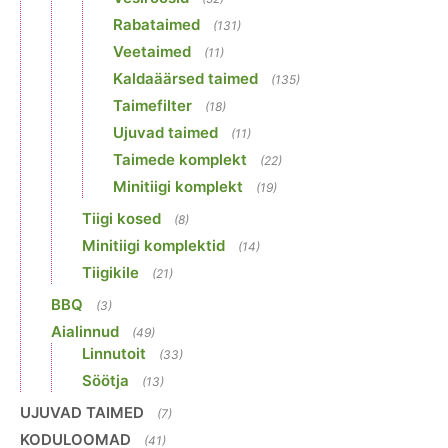
Rabataimed
(131)
Veetaimed
(11)
Kaldaäärsed taimed
(135)
Taimefilter
(18)
Ujuvad taimed
(11)
Taimede komplekt
(22)
Minitiigi komplekt
(19)
Tiigi kosed
(8)
Minitiigi komplektid
(14)
Tiigikile
(21)
BBQ
(3)
Aialinnud
(49)
Linnutoit
(33)
Söötja
(13)
UJUVAD TAIMED
(7)
KODULOOMAD
(41)