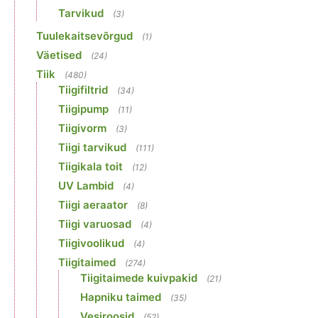
Tarvikud
(3)
Tuulekaitsevõrgud
(1)
Väetised
(24)
Tiik
(480)
Tiigifiltrid
(34)
Tiigipump
(11)
Tiigivorm
(3)
Tiigi tarvikud
(111)
Tiigikala toit
(12)
UV Lambid
(4)
Tiigi aeraator
(8)
Tiigi varuosad
(4)
Tiigivoolikud
(4)
Tiigitaimed
(274)
Tiigitaimede kuivpakid
(21)
Hapniku taimed
(35)
Vesiroosid
(52)