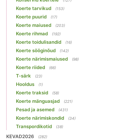
(127)
Koerte tarvikud
(153)
Koerte puurid
(17)
Koerte maiused
(203)
Koerte rihmad
(192)
Koerte toidulisandid
(16)
Koerte sööginõud
(142)
Koerte närimismaiused
(98)
Koerte riided
(66)
T-särk
(23)
Hooldus
(1)
Koerte traksid
(58)
Koerte mänguasjad
(221)
Pesad ja asemed
(431)
Koerte närimiskondid
(34)
Transpordikotid
(38)
KEVAD2026
(282)