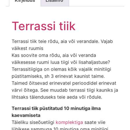
Kirjeldus
Lisainfo
Terrassi
tiik
Terrassi tiik teie rõdu, aia või verandale. Vajab
väikest ruumis
Kas soovite oma rõdu, aia või veranda
väikesesse ruumi luua tiigi või lisahaljastuse?
Terrassitiigiga on olemas kõik vajalik minitiigi
püstitamiseks, sh 3 erinevat kaunist taime.
Taimed õitsevad erinevatel perioodidel erinevat
värvi õitega. See muudab terrassi tiigi kauniks ja
lihtsaks täienduseks teie aeda või rõdule.
Terrassi tiik püstitatud 10 minutiga ilma
kaevamiseta
Täieliku siseõuetiigi
komplektiga
saate viie
lühikese sammuga 10 minutiga oma minitiigi