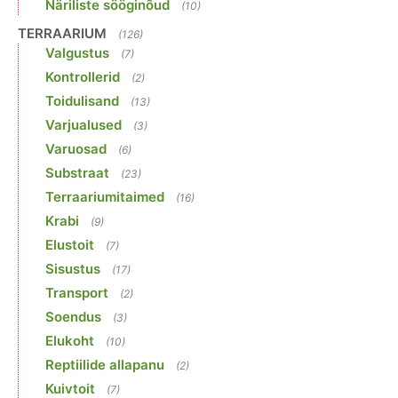
Näriliste sööginõud
(10)
TERRAARIUM
(126)
Valgustus
(7)
Kontrollerid
(2)
Toidulisand
(13)
Varjualused
(3)
Varuosad
(6)
Substraat
(23)
Terraariumitaimed
(16)
Krabi
(9)
Elustoit
(7)
Sisustus
(17)
Transport
(2)
Soendus
(3)
Elukoht
(10)
Reptiilide allapanu
(2)
Kuivtoit
(7)