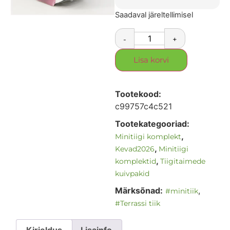
Saadaval järeltellimisel
-
+
Lisa korvi
Tootekood:
c99757c4c521
Tootekategooriad:
,
Minitiigi komplekt
,
Kevad2026
Minitiigi
,
komplektid
Tiigitaimede
kuivpakid
Märksõnad:
,
#minitiik
#Terrassi tiik