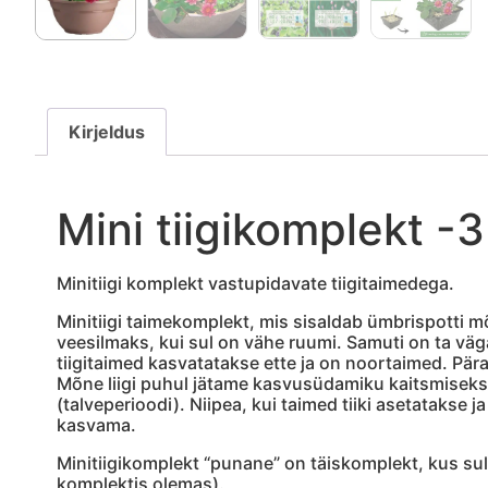
Kirjeldus
Mini tiigikomplekt -3
Minitiigi komplekt vastupidavate tiigitaimedega.
Minitiigi taimekomplekt, mis sisaldab ümbrispotti m
veesilmaks, kui sul on vähe ruumi. Samuti on ta väga
tiigitaimed kasvatatakse ette ja on noortaimed. Pära
Mõne liigi puhul jätame kasvusüdamiku kaitsmiseks
(talveperioodi). Niipea, kui taimed tiiki asetatakse 
kasvama.
Minitiigikomplekt “punane” on täiskomplekt, kus sul
komplektis olemas).