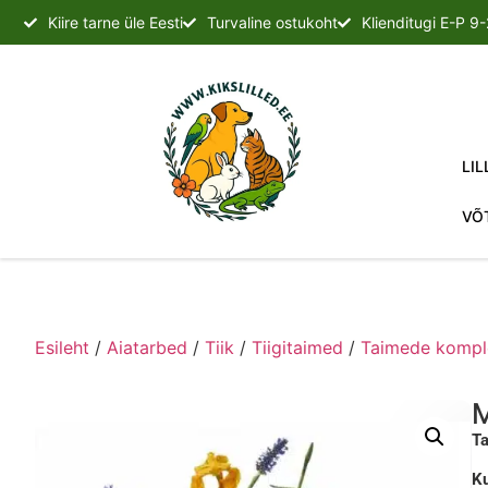
Kiire tarne üle Eesti
Turvaline ostukoht
Klienditugi E-P 9
LIL
VÕ
Esileht
/
Aiatarbed
/
Tiik
/
Tiigitaimed
/
Taimede kompl
M
Ta
Ku