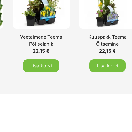
Veetaimede Teema
Kuuspakk Teema
Põliselanik
Õitsemine
22,15
€
22,15
€
Lisa korvi
Lisa korvi