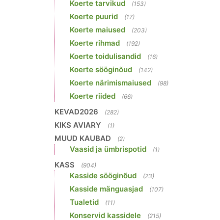
Koerte tarvikud
(153)
Koerte puurid
(17)
Koerte maiused
(203)
Koerte rihmad
(192)
Koerte toidulisandid
(16)
Koerte sööginõud
(142)
Koerte närimismaiused
(98)
Koerte riided
(66)
KEVAD2026
(282)
KIKS AVIARY
(1)
MUUD KAUBAD
(2)
Vaasid ja ümbrispotid
(1)
KASS
(904)
Kasside sööginõud
(23)
Kasside mänguasjad
(107)
Tualetid
(11)
Konservid kassidele
(215)