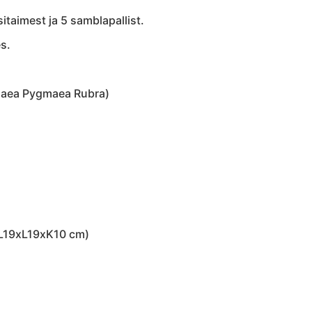
taimest ja 5 samblapallist.
s.
phaea Pygmaea Rubra)
 (L19xL19xK10 cm)