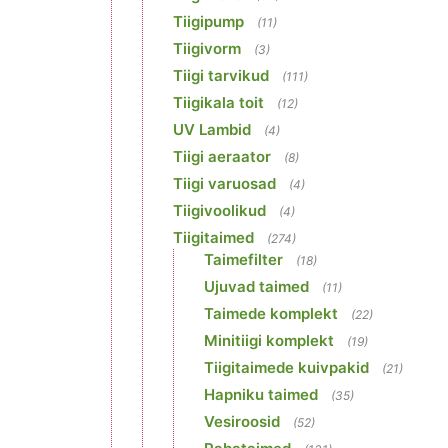
Tiigipump
(11)
Tiigivorm
(3)
Tiigi tarvikud
(111)
Tiigikala toit
(12)
UV Lambid
(4)
Tiigi aeraator
(8)
Tiigi varuosad
(4)
Tiigivoolikud
(4)
Tiigitaimed
(274)
Taimefilter
(18)
Ujuvad taimed
(11)
Taimede komplekt
(22)
Minitiigi komplekt
(19)
Tiigitaimede kuivpakid
(21)
Hapniku taimed
(35)
Vesiroosid
(52)