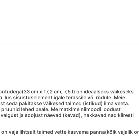
õõtudega(33 cm x 17,2 cm, 7,5 l) on ideaalseks väikeseks
 ilus sisustuselement igale terassile või rõdule. Meie
st seda pakitakse väikesed taimed (istikud) ilma veeta.
 pruunid lehed peale. Me matkime niimoodi loodust
ja valgust ja soojust näevad (kevad), hakkavad nad kiiresti
 on vaja lihtsalt taimed vette kasvama panna(kõik vajalik o