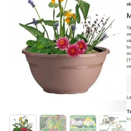
ol
M
Tä
ve
vä
ts
me
(1
ve
La
T
k