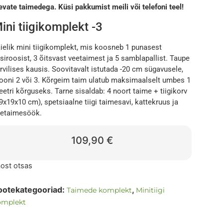
evate taimedega. Küsi pakkumist meili või telefoni teel!
ini tiigikomplekt -3
ielik mini tiigikomplekt, mis koosneb 1 punasest
siroosist, 3 õitsvast veetaimest ja 5 samblapallist. Taupe
rvilises kausis. Soovitavalt istutada -20 cm sügavusele,
ooni 2 või 3. Kõrgeim taim ulatub maksimaalselt umbes 1
etri kõrguseks. Tarne sisaldab: 4 noort taime + tiigikorv
9x19x10 cm), spetsiaalne tiigi taimesavi, kattekruus ja
etaimesöök.
109,90
€
ost otsas
ootekategooriad:
,
Taimede komplekt
Minitiigi
omplekt