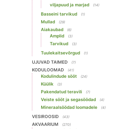
viljapuud ja marjad
(14)
Basseini tarvikud
(1)
Mullad
(29)
Aiakaubad
(6)
Amplid
(3)
Tarvikud
(3)
Tuulekaitsevõrgud
(1)
UJUVAD TAIMED
(7)
KODULOOMAD
(41)
Kodulindude sööt
(24)
Küülik
(3)
Pakendatud teravili
(7)
Veiste sööt ja segasöödad
(4)
Mineraalsöödad loomadele
(4)
VESIROOSID
(43)
AKVAARIUM
(270)