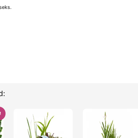
seks.
d:
!