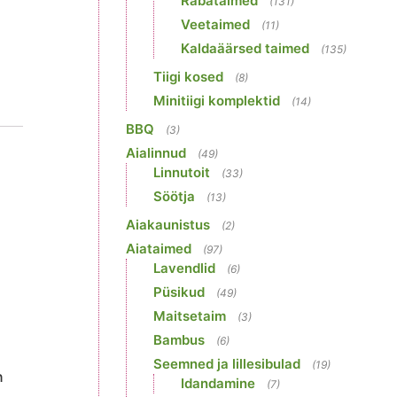
Rabataimed
(131)
Veetaimed
(11)
Kaldaäärsed taimed
(135)
Tiigi kosed
(8)
Minitiigi komplektid
(14)
BBQ
(3)
Aialinnud
(49)
Linnutoit
(33)
Söötja
(13)
Aiakaunistus
(2)
Aiataimed
(97)
Lavendlid
(6)
Püsikud
(49)
Maitsetaim
(3)
Bambus
(6)
Seemned ja lillesibulad
(19)
n
Idandamine
(7)