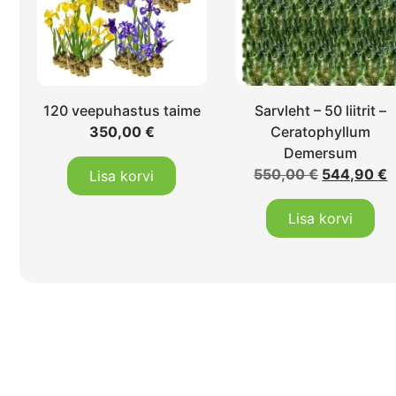
120 veepuhastus taime
Sarvleht – 50 liitrit –
350,00
€
Ceratophyllum
Demersum
550,00
€
544,90
€
Lisa korvi
Lisa korvi