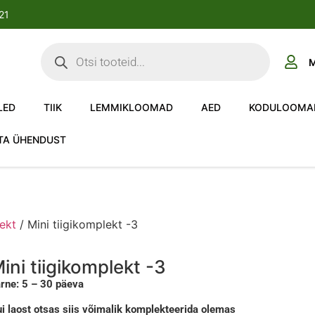
-21
M
LED
TIIK
LEMMIKLOOMAD
AED
KODULOOMA
TA ÜHENDUST
ekt
/ Mini tiigikomplekt -3
ini tiigikomplekt -3
rne: 5 – 30 päeva
i laost otsas siis võimalik komplekteerida olemas