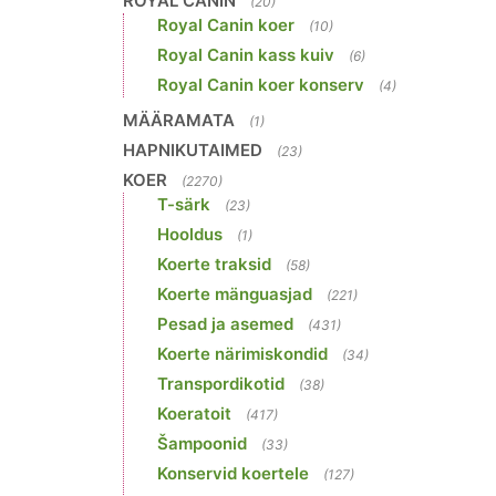
ROYAL CANIN
(20)
Royal Canin koer
(10)
Royal Canin kass kuiv
(6)
Royal Canin koer konserv
(4)
MÄÄRAMATA
(1)
HAPNIKUTAIMED
(23)
KOER
(2270)
T-särk
(23)
Hooldus
(1)
Koerte traksid
(58)
Koerte mänguasjad
(221)
Pesad ja asemed
(431)
Koerte närimiskondid
(34)
Transpordikotid
(38)
Koeratoit
(417)
Šampoonid
(33)
Konservid koertele
(127)