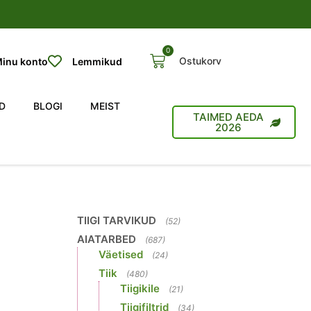
0
Ostukorv
inu konto
Lemmikud
D
BLOGI
MEIST
TAIMED AEDA
2026
TIIGI TARVIKUD
(52)
AIATARBED
(687)
Väetised
(24)
Tiik
(480)
Tiigikile
(21)
Tiigifiltrid
(34)