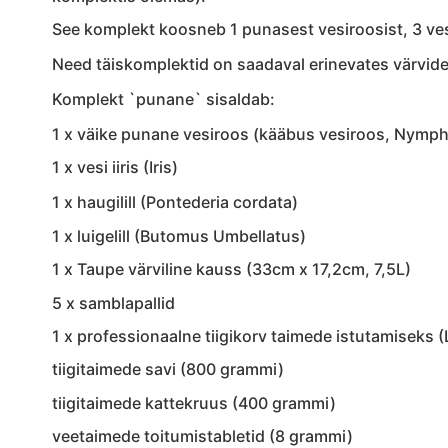
See komplekt koosneb 1 punasest vesiroosist, 3 vesi
Need täiskomplektid on saadaval erinevates värvide
Komplekt `punane` sisaldab:
1 x väike punane vesiroos (kääbus vesiroos, Nym
1 x vesi iiris (Iris)
1 x haugilill (Pontederia cordata)
1 x luigelill (Butomus Umbellatus)
1 x Taupe värviline kauss (33cm x 17,2cm, 7,5L)
5 x samblapallid
1 x professionaalne tiigikorv taimede istutamiseks
tiigitaimede savi (800 grammi)
tiigitaimede kattekruus (400 grammi)
veetaimede toitumistabletid (8 grammi)