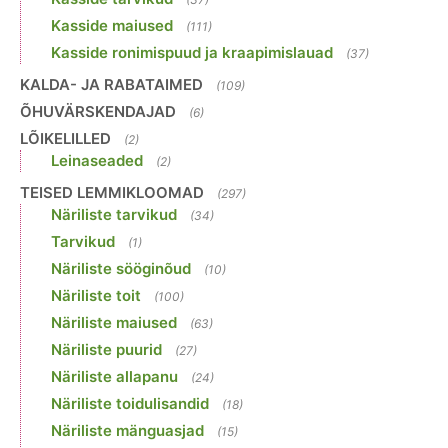
Kasside maiused
(111)
Kasside ronimispuud ja kraapimislauad
(37)
KALDA- JA RABATAIMED
(109)
ÕHUVÄRSKENDAJAD
(6)
LÕIKELILLED
(2)
Leinaseaded
(2)
TEISED LEMMIKLOOMAD
(297)
Näriliste tarvikud
(34)
Tarvikud
(1)
Näriliste sööginõud
(10)
Näriliste toit
(100)
Näriliste maiused
(63)
Näriliste puurid
(27)
Näriliste allapanu
(24)
Näriliste toidulisandid
(18)
Näriliste mänguasjad
(15)