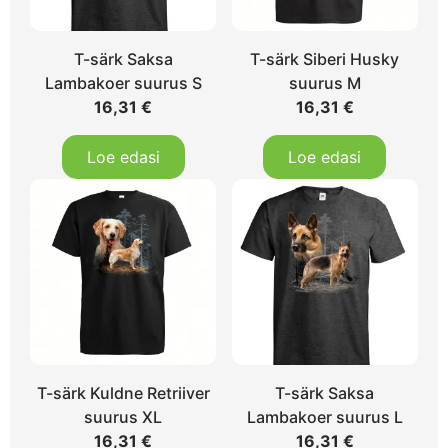
T-särk Saksa
T-särk Siberi Husky
Lambakoer suurus S
suurus M
16,31
€
16,31
€
Loe edasi
Loe edasi
T-särk Kuldne Retriiver
T-särk Saksa
suurus XL
Lambakoer suurus L
16,31
€
16,31
€