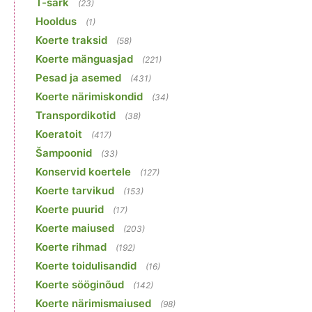
T-särk
(23)
Hooldus
(1)
Koerte traksid
(58)
Koerte mänguasjad
(221)
Pesad ja asemed
(431)
Koerte närimiskondid
(34)
Transpordikotid
(38)
Koeratoit
(417)
Šampoonid
(33)
Konservid koertele
(127)
Koerte tarvikud
(153)
Koerte puurid
(17)
Koerte maiused
(203)
Koerte rihmad
(192)
Koerte toidulisandid
(16)
Koerte sööginõud
(142)
Koerte närimismaiused
(98)