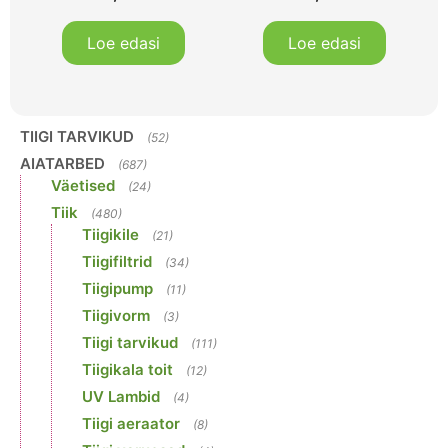
Loe edasi
Loe edasi
TIIGI TARVIKUD
(52)
AIATARBED
(687)
Väetised
(24)
Tiik
(480)
Tiigikile
(21)
Tiigifiltrid
(34)
Tiigipump
(11)
Tiigivorm
(3)
Tiigi tarvikud
(111)
Tiigikala toit
(12)
UV Lambid
(4)
Tiigi aeraator
(8)