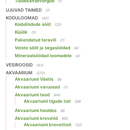
Tuulekaitsevõrgud
(1)
UJUVAD TAIMED
(7)
KODULOOMAD
(40)
Kodulindude sööt
(23)
Küülik
(3)
Pakendatud teravili
(7)
Veiste sööt ja segasöödad
(4)
Mineraalsöödad loomadele
(4)
VESIROOSID
(43)
AKVAARIUM
(270)
Akvaariumi Väetis
(8)
Akvaariumi varuosad
(1)
Akvaariumi teod
(44)
Akvaariumi tigude toit
(28)
Akvaariumi hooldus
(8)
Akvaariumi krevetid
(65)
Akvaariumi krevetitoit
(32)