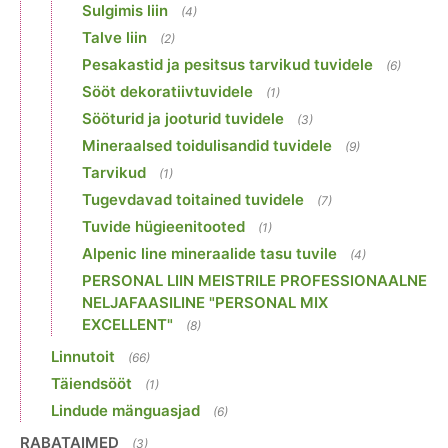
Sulgimis liin
(4)
Talve liin
(2)
Pesakastid ja pesitsus tarvikud tuvidele
(6)
Sööt dekoratiivtuvidele
(1)
Sööturid ja jooturid tuvidele
(3)
Mineraalsed toidulisandid tuvidele
(9)
Tarvikud
(1)
Tugevdavad toitained tuvidele
(7)
Tuvide hügieenitooted
(1)
Alpenic line mineraalide tasu tuvile
(4)
PERSONAL LIIN MEISTRILE PROFESSIONAALNE
NELJAFAASILINE "PERSONAL MIX
EXCELLENT"
(8)
Linnutoit
(66)
Täiendsööt
(1)
Lindude mänguasjad
(6)
RABATAIMED
(3)