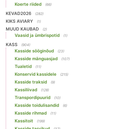
Koerte riided
(66)
KEVAD2026
(282)
KIKS AVIARY
(1)
MUUD KAUBAD
(2)
Vaasid ja ümbrispotid
(1)
KASS
(904)
Kasside sööginõud
(23)
Kasside mänguasjad
(107)
Tualetid
(11)
Konservid kassidele
(215)
Kasside traksid
(9)
Kassiliivad
(128)
Transpordipuurid
(10)
Kasside toidulisandid
(6)
Kasside rihmad
(11)
Kassitoit
(199)
Kasside tarvikud
(37)