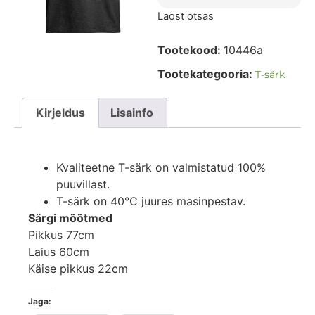
Laost otsas
Tootekood:
10446a
Tootekategooria:
T-särk
Kirjeldus
Lisainfo
Kvaliteetne T-särk on valmistatud 100%
puuvillast.
T-särk on 40°C juures masinpestav.
Särgi mõõtmed
Pikkus 77cm
Laius 60cm
Käise pikkus 22cm
Jaga: