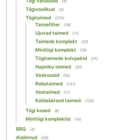
Tiigi varuosad
(4)
Tiigivoolikud
(4)
Tiigitaimed
(274)
Taimefilter
(18)
Ujuvad taimed
(11)
Taimede komplekt
(22)
Minitiigi komplekt
(19)
Tiigitaimede kuivpakid
(21)
Hapniku taimed
(35)
Vesiroosid
(52)
Rabataimed
(131)
Veetaimed
(11)
Kaldaäärsed taimed
(135)
Tiigi kosed
(8)
Minitiigi komplektid
(14)
BBQ
(3)
Aialinnud
(49)