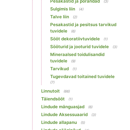
Pesakastid ja põrandad
(3)
Sulgimis liin
(4)
Talve liin
(2)
Pesakastid ja pesitsus tarvikud
tuvidele
(6)
Sööt dekoratiivtuvidele
(1)
Sööturid ja jooturid tuvidele
(3)
Mineraalsed toidulisandid
tuvidele
(9)
Tarvikud
(1)
Tugevdavad toitained tuvidele
(7)
Linnutoit
(66)
Täiendsööt
(1)
Lindude mänguasjad
(6)
Lindude Aksessuaarid
(3)
Lindude allapanu
(5)