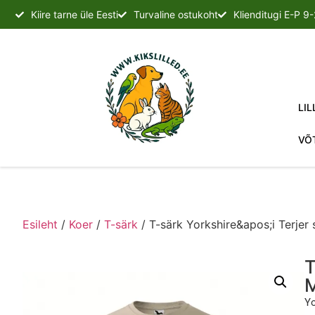
Kiire tarne üle Eesti
Turvaline ostukoht
Klienditugi E-P 9
LIL
VÕ
Esileht
/
Koer
/
T-särk
/ T-särk Yorkshire&apos;i Terjer
T
Yo