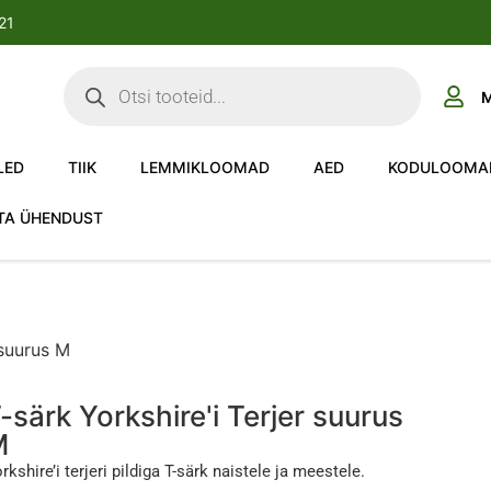
-21
M
LED
TIIK
LEMMIKLOOMAD
AED
KODULOOMA
TA ÜHENDUST
 suurus M
-särk Yorkshire'i Terjer suurus
M
rkshire’i terjeri pildiga T-särk naistele ja meestele.