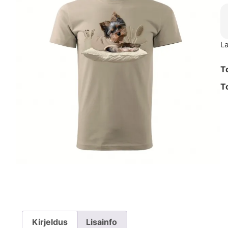
La
T
T
Kirjeldus
Lisainfo