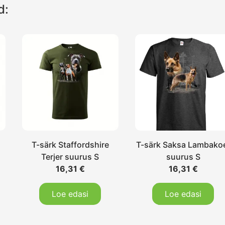
d:
T-särk Staffordshire
T-särk Saksa Lambako
Terjer suurus S
suurus S
16,31
€
16,31
€
Loe edasi
Loe edasi