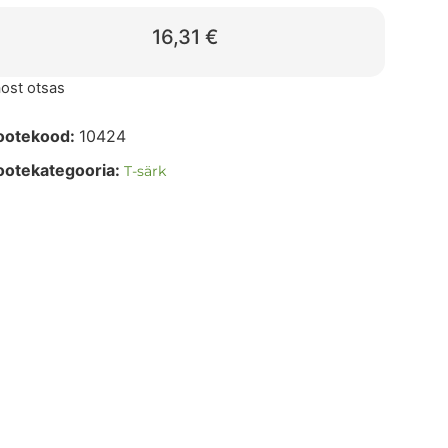
16,31
€
ost otsas
ootekood:
10424
ootekategooria:
T-särk