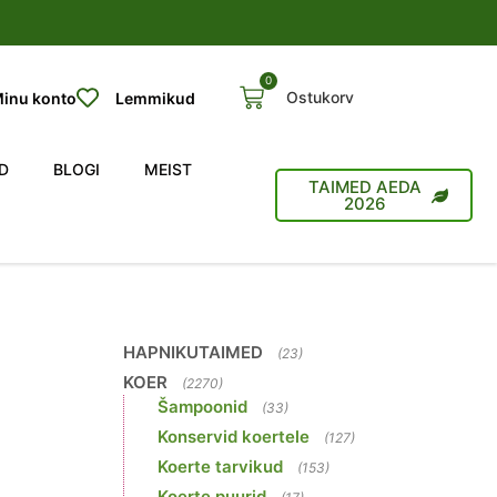
0
Ostukorv
inu konto
Lemmikud
D
BLOGI
MEIST
TAIMED AEDA
2026
HAPNIKUTAIMED
(23)
KOER
(2270)
Šampoonid
(33)
Konservid koertele
(127)
Koerte tarvikud
(153)
Koerte puurid