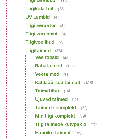
Tiigi tarvikud
(111)
Tiigikala toit
(12)
UV Lambid
(4)
Tiigi aeraator
(8)
Tiigi varuosad
(4)
Tiigivoolikud
(4)
Tiigitaimed
(274)
Vesiroosid
(52)
Rabataimed
(131)
Veetaimed
(11)
Kaldaäärsed taimed
(135)
Taimefilter
(18)
Ujuvad taimed
(11)
Taimede komplekt
(22)
Minitiigi komplekt
(19)
Tiigitaimede kuivpakid
(21)
Hapniku taimed
(35)