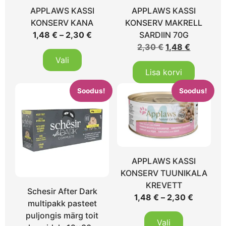
APPLAWS KASSI
APPLAWS KASSI
KONSERV KANA
KONSERV MAKRELL
1,48
€
–
2,30
€
SARDIIN 70G
2,30
€
1,48
€
Vali
Lisa korvi
Soodus!
Soodus!
APPLAWS KASSI
KONSERV TUUNIKALA
KREVETT
Schesir After Dark
1,48
€
–
2,30
€
multipakk pasteet
puljongis märg toit
Vali