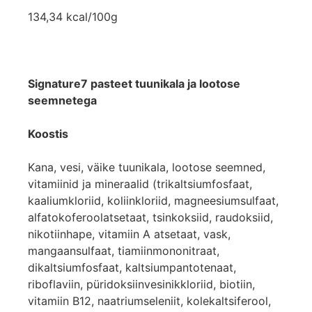
134,34 kcal/100g
Signature7 pasteet tuunikala ja lootose
seemnetega
Koostis
Kana, vesi, väike tuunikala, lootose seemned,
vitamiinid ja mineraalid (trikaltsiumfosfaat,
kaaliumkloriid, koliinkloriid, magneesiumsulfaat,
alfatokoferoolatsetaat, tsinkoksiid, raudoksiid,
nikotiinhape, vitamiin A atsetaat, vask,
mangaansulfaat, tiamiinmononitraat,
dikaltsiumfosfaat, kaltsiumpantotenaat,
riboflaviin, püridoksiinvesinikkloriid, biotiin,
vitamiin B12, naatriumseleniit, kolekaltsiferool,