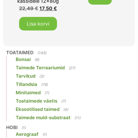
kassidele 12x80g
22,49
€
17,50
€
Lisa korvi
TOATAIMED
(145)
Bonsai
(6)
Taimede Terraariumid
(27)
Tarvikud
(3)
Tillandsia
(76)
Minitaimed
(7)
Toataimede väetis
(7)
Eksootilised taimed
(4)
Taimede muld-substraat
(11)
HOBI
(1)
Aerograaf
(1)