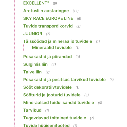
EXCELLENT"
(8)
Aretusliin aastaringne
(17)
SKY RACE EUROPE LINE
(6)
Tuvide transpordikorvid
(2)
JUUNIOR
(7)
Täissöödad ja mineraalid tuvidele
(1)
Mineraalid tuvidele
(1)
Pesakastid ja põrandad
(3)
Sulgimis liin
(4)
Talve liin
(2)
Pesakastid ja pesitsus tarvikud tuvidele
(6)
Sööt dekoratiivtuvidele
(1)
Sööturid ja jooturid tuvidele
(3)
Mineraalsed toidulisandid tuvidele
(9)
Tarvikud
(1)
Tugevdavad toitained tuvidele
(7)
Tuvide hügieenitooted
(1)