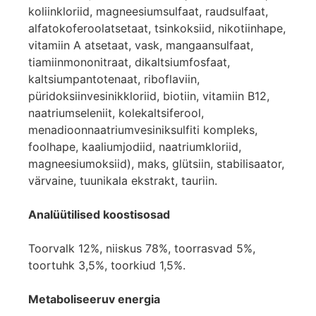
koliinkloriid, magneesiumsulfaat, raudsulfaat,
alfatokoferoolatsetaat, tsinkoksiid, nikotiinhape,
vitamiin A atsetaat, vask, mangaansulfaat,
tiamiinmononitraat, dikaltsiumfosfaat,
kaltsiumpantotenaat, riboflaviin,
püridoksiinvesinikkloriid, biotiin, vitamiin B12,
naatriumseleniit, kolekaltsiferool,
menadioonnaatriumvesiniksulfiti kompleks,
foolhape, kaaliumjodiid, naatriumkloriid,
magneesiumoksiid), maks, glütsiin, stabilisaator,
värvaine, tuunikala ekstrakt, tauriin.
Analüütilised koostisosad
Toorvalk 12%, niiskus 78%, toorrasvad 5%,
toortuhk 3,5%, toorkiud 1,5%.
Metaboliseeruv energia