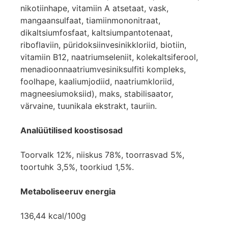
nikotiinhape, vitamiin A atsetaat, vask,
mangaansulfaat, tiamiinmononitraat,
dikaltsiumfosfaat, kaltsiumpantotenaat,
riboflaviin, püridoksiinvesinikkloriid, biotiin,
vitamiin B12, naatriumseleniit, kolekaltsiferool,
menadioonnaatriumvesiniksulfiti kompleks,
foolhape, kaaliumjodiid, naatriumkloriid,
magneesiumoksiid), maks, stabilisaator,
värvaine, tuunikala ekstrakt, tauriin.
Analüütilised koostisosad
Toorvalk 12%, niiskus 78%, toorrasvad 5%,
toortuhk 3,5%, toorkiud 1,5%.
Metaboliseeruv energia
136,44 kcal/100g