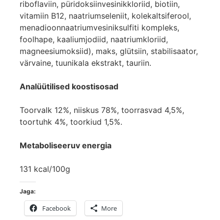
riboflaviin, püridoksiinvesinikkloriid, biotiin,
vitamiin B12, naatriumseleniit, kolekaltsiferool,
menadioonnaatriumvesiniksulfiti kompleks,
foolhape, kaaliumjodiid, naatriumkloriid,
magneesiumoksiid), maks, glütsiin, stabilisaator,
värvaine, tuunikala ekstrakt, tauriin.
Analüütilised koostisosad
Toorvalk 12%, niiskus 78%, toorrasvad 4,5%,
toortuhk 4%, toorkiud 1,5%.
Metaboliseeruv energia
131 kcal/100g
Jaga:
Facebook
More