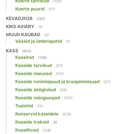
Koerte tarvikud
(153)
Koerte puurid
(17)
KEVAD2026
(282)
KIKS AVIARY
(1)
MUUD KAUBAD
(2)
Vaasid ja ümbrispotid
(1)
KASS
(904)
Kassitoit
(199)
Kasside tarvikud
(37)
Kasside maiused
(111)
Kasside ronimispuud ja kraapimislauad
(37)
Kasside sööginõud
(23)
Kasside mänguasjad
(107)
Tualetid
(11)
Konservid kassidele
(215)
Kasside traksid
(9)
Kassiliivad
(128)