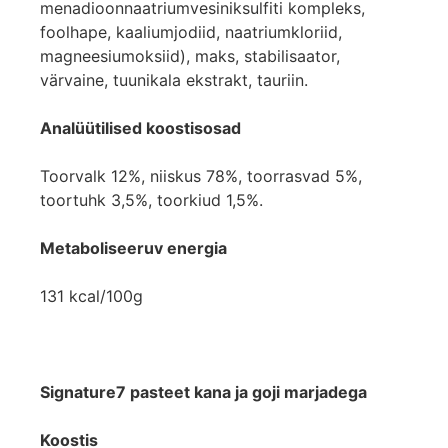
menadioonnaatriumvesiniksulfiti kompleks,
foolhape, kaaliumjodiid, naatriumkloriid,
magneesiumoksiid), maks, stabilisaator,
värvaine, tuunikala ekstrakt, tauriin.
Analüütilised koostisosad
Toorvalk 12%, niiskus 78%, toorrasvad 5%,
toortuhk 3,5%, toorkiud 1,5%.
Metaboliseeruv energia
131 kcal/100g
Signature7 pasteet kana ja goji marjadega
Koostis