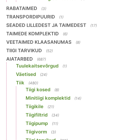
RABATAIMED
(3)
TRANSPORDIPUURID
(1)
SEADED LILLEDEST JA TAIMEDEST
(17)
TAIMEDE KOMPLEKTID
(6)
VEETAIMED KLAASANUMAS
(8)
TIIGI TARVIKUD
(52)
AIATARBED
(687)
Tuulekaitsevõrgud
(1)
Väetised
(24)
Tiik
(480)
Tiigi kosed
(8)
Minitiigi komplektid
(14)
Tiigikile
(21)
Tiigifiltrid
(34)
Tiigipump
(11)
Tiigivorm
(3)