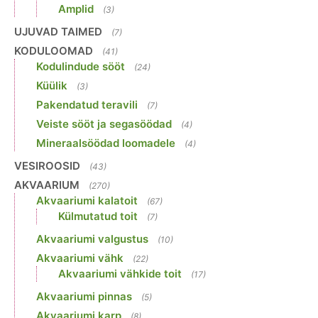
Amplid
(3)
UJUVAD TAIMED
(7)
KODULOOMAD
(41)
Kodulindude sööt
(24)
Küülik
(3)
Pakendatud teravili
(7)
Veiste sööt ja segasöödad
(4)
Mineraalsöödad loomadele
(4)
VESIROOSID
(43)
AKVAARIUM
(270)
Akvaariumi kalatoit
(67)
Külmutatud toit
(7)
Akvaariumi valgustus
(10)
Akvaariumi vähk
(22)
Akvaariumi vähkide toit
(17)
Akvaariumi pinnas
(5)
Akvaariumi karp
(8)