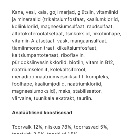
Kana, vesi, kala, goji marjad, glütsiin, vitamiinid
ja mineraalid (trikaltsiumfosfaat, kaaliumkloriid,
koliinkloriid, magneesiumsulfaat, raudsulfaat,
alfatokoferoolatsetaat, tsinkoksiid, nikotiinhape,
vitamiin A atsetaat, vask, mangaansulfaat,
tiamiinmononitraat, dikaltsiumfosfaat,
kaltsiumpantotenaat, riboflaviin,
püridoksiinvesinikkloriid, biotiin, vitamiin B12,
naatriumseleniit, kolekaltsiferool,
menadioonnaatriumvesiniksulfiti kompleks,
foolhape, kaaliumjodiid, naatriumkloriid,
magneesiumoksiid), maks, stabilisaator,
värvaine, tuunikala ekstrakt, tauriin.
Analüütilised koostisosad
Toorvalk 12%, niiskus 78%, toorrasvad 5%,
toortuhk 3,5%, toorkiud 1,5%.