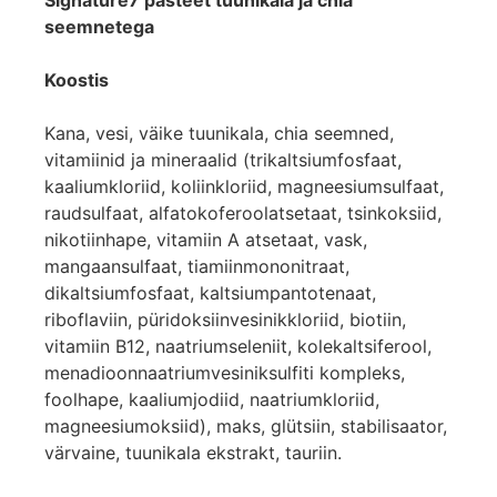
seemnetega
Koostis
Kana, vesi, väike tuunikala, chia seemned,
vitamiinid ja mineraalid (trikaltsiumfosfaat,
kaaliumkloriid, koliinkloriid, magneesiumsulfaat,
raudsulfaat, alfatokoferoolatsetaat, tsinkoksiid,
nikotiinhape, vitamiin A atsetaat, vask,
mangaansulfaat, tiamiinmononitraat,
dikaltsiumfosfaat, kaltsiumpantotenaat,
riboflaviin, püridoksiinvesinikkloriid, biotiin,
vitamiin B12, naatriumseleniit, kolekaltsiferool,
menadioonnaatriumvesiniksulfiti kompleks,
foolhape, kaaliumjodiid, naatriumkloriid,
magneesiumoksiid), maks, glütsiin, stabilisaator,
värvaine, tuunikala ekstrakt, tauriin.