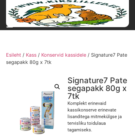
Esileht
/
Kass
/
Konservid kassidele
/ Signature7 Pate
segapakk 80g x 7tk
Signature7 Pate
segapakk 80g x
7tk
Komplekt erinevaid
kassikonserve erinevate
lisanditega mitmekülgse ja
tervisliku toidulaua
tagamiseks.