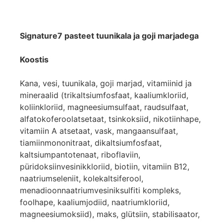
Signature7 pasteet tuunikala ja goji marjadega
Koostis
Kana, vesi, tuunikala, goji marjad, vitamiinid ja
mineraalid (trikaltsiumfosfaat, kaaliumkloriid,
koliinkloriid, magneesiumsulfaat, raudsulfaat,
alfatokoferoolatsetaat, tsinkoksiid, nikotiinhape,
vitamiin A atsetaat, vask, mangaansulfaat,
tiamiinmononitraat, dikaltsiumfosfaat,
kaltsiumpantotenaat, riboflaviin,
püridoksiinvesinikkloriid, biotiin, vitamiin B12,
naatriumseleniit, kolekaltsiferool,
menadioonnaatriumvesiniksulfiti kompleks,
foolhape, kaaliumjodiid, naatriumkloriid,
magneesiumoksiid), maks, glütsiin, stabilisaator,