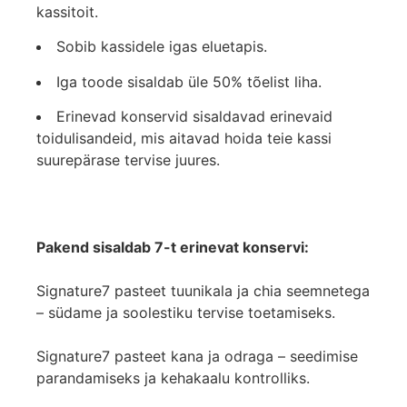
kassitoit.
Sobib kassidele igas eluetapis.
Iga toode sisaldab üle 50% tõelist liha.
Erinevad konservid sisaldavad erinevaid
toidulisandeid, mis aitavad hoida teie kassi
suurepärase tervise juures.
Pakend sisaldab 7-t erinevat konservi:
Signature7 pasteet tuunikala ja chia seemnetega
– südame ja soolestiku tervise toetamiseks.
Signature7 pasteet kana ja odraga – seedimise
parandamiseks ja kehakaalu kontrolliks.