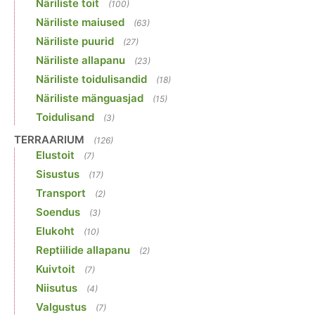
Näriliste toit
(100)
Näriliste maiused
(63)
Näriliste puurid
(27)
Näriliste allapanu
(23)
Näriliste toidulisandid
(18)
Näriliste mänguasjad
(15)
Toidulisand
(3)
TERRAARIUM
(126)
Elustoit
(7)
Sisustus
(17)
Transport
(2)
Soendus
(3)
Elukoht
(10)
Reptiilide allapanu
(2)
Kuivtoit
(7)
Niisutus
(4)
Valgustus
(7)