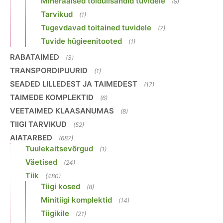
Mineraalsed toidulisandid tuvidele
(9)
Tarvikud
(1)
Tugevdavad toitained tuvidele
(7)
Tuvide hügieenitooted
(1)
RABATAIMED
(3)
TRANSPORDIPUURID
(1)
SEADED LILLEDEST JA TAIMEDEST
(17)
TAIMEDE KOMPLEKTID
(6)
VEETAIMED KLAASANUMAS
(8)
TIIGI TARVIKUD
(52)
AIATARBED
(687)
Tuulekaitsevõrgud
(1)
Väetised
(24)
Tiik
(480)
Tiigi kosed
(8)
Minitiigi komplektid
(14)
Tiigikile
(21)