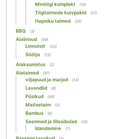
Minitiigi komplekt
(19)
Tiigitaimede kuivpakid
(21)
Hapniku taimed
(35)
BBQ
(3)
Aialinnud
(49)
Linnutoit
(33)
Söötja
(13)
Aiakaunistus
(2)
Aiataimed
(97)
viljapuud ja marjad
(14)
Lavendlid
(6)
Püsikud
(49)
Maitsetaim
(3)
Bambus
(6)
Seemned ja lillesibulad
(19)
Idandamine
(7)
Basseini tarvikud
(1)