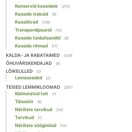
Konservid kassidele
(215)
Kasside traksid
(9)
Kassiliivad
(128)
Transpordipuurid
(10)
Kasside toidulisandid
(6)
Kasside rihmad
(11)
KALDA- JA RABATAIMED
(109)
ÕHUVÄRSKENDAJAD
(6)
LÕIKELILLED
(2)
Leinaseaded
(2)
TEISED LEMMIKLOOMAD
(297)
Külmutatud toit
(1)
Täissööt
(8)
Näriliste tarvikud
(34)
Tarvikud
(1)
Näriliste sööginõud
(10)