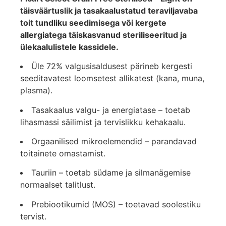
täisväärtuslik ja tasakaalustatud teraviljavaba
toit tundliku seedimisega või kergete
allergiatega täiskasvanud steriliseeritud ja
ülekaalulistele kassidele.
Üle 72% valgusisaldusest pärineb kergesti
seeditavatest loomsetest allikatest (kana, muna,
plasma).
Tasakaalus valgu- ja energiatase – toetab
lihasmassi säilimist ja tervislikku kehakaalu.
Orgaanilised mikroelemendid – parandavad
toitainete omastamist.
Tauriin – toetab südame ja silmanägemise
normaalset talitlust.
Prebiootikumid (MOS) – toetavad soolestiku
tervist.