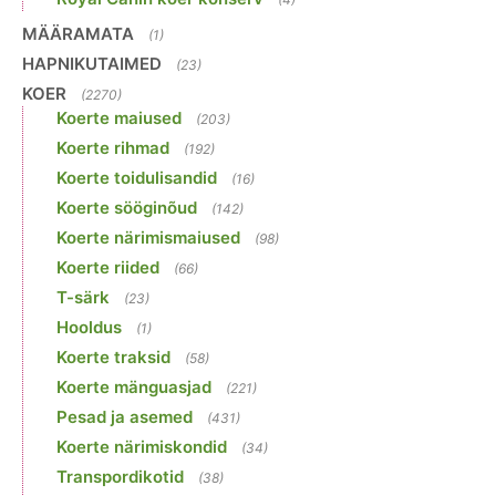
MÄÄRAMATA
(1)
HAPNIKUTAIMED
(23)
KOER
(2270)
Koerte maiused
(203)
Koerte rihmad
(192)
Koerte toidulisandid
(16)
Koerte sööginõud
(142)
Koerte närimismaiused
(98)
Koerte riided
(66)
T-särk
(23)
Hooldus
(1)
Koerte traksid
(58)
Koerte mänguasjad
(221)
Pesad ja asemed
(431)
Koerte närimiskondid
(34)
Transpordikotid
(38)