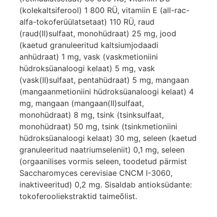
(kolekaltsiferool) 1 800 RÜ, vitamiin E (all-rac-
alfa-tokoferüülatsetaat) 110 RÜ, raud
(raud(II)sulfaat, monohüdraat) 25 mg, jood
(kaetud granuleeritud kaltsiumjodaadi
anhüdraat) 1 mg, vask (vaskmetioniini
hüdroksüanaloogi kelaat) 5 mg, vask
(vask(II)sulfaat, pentahüdraat) 5 mg, mangaan
(mangaanmetioniini hüdroksüanaloogi kelaat) 4
mg, mangaan (mangaan(II)sulfaat,
monohüdraat) 8 mg, tsink (tsinksulfaat,
monohüdraat) 50 mg, tsink (tsinkmetioniini
hüdroksüanaloogi kelaat) 30 mg, seleen (kaetud
granuleeritud naatriumseleniit) 0,1 mg, seleen
(orgaanilises vormis seleen, toodetud pärmist
Saccharomyces cerevisiae CNCM I-3060,
inaktiveeritud) 0,2 mg. Sisaldab antioksüdante:
tokoferooliekstraktid taimeõlist.