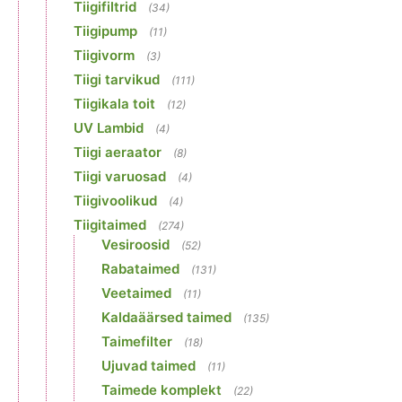
Tiigifiltrid
(34)
Tiigipump
(11)
Tiigivorm
(3)
Tiigi tarvikud
(111)
Tiigikala toit
(12)
UV Lambid
(4)
Tiigi aeraator
(8)
Tiigi varuosad
(4)
Tiigivoolikud
(4)
Tiigitaimed
(274)
Vesiroosid
(52)
Rabataimed
(131)
Veetaimed
(11)
Kaldaäärsed taimed
(135)
Taimefilter
(18)
Ujuvad taimed
(11)
Taimede komplekt
(22)