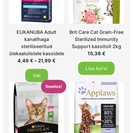
EUKANUBA Adult
Brit Care Cat Grain-Free
kanalihaga
Sterilized Immunity
steriliseeritud
Support kassitoit 2kg
ülekaalulistele kassidele
15,38
€
4,49
€
–
21,99
€
Lisa korvi
Vali
Soodus!