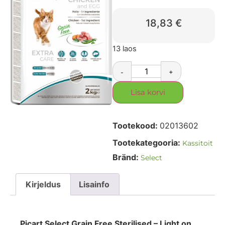
18,83
€
13 laos
-
+
Lisa korvi
Tootekood:
02013602
Tootekategooria:
Kassitoit
Bränd:
Select
Kirjeldus
Lisainfo
Picart Select Grain Free Sterilised – Light on