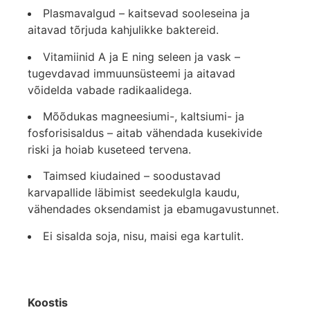
Plasmavalgud – kaitsevad sooleseina ja
aitavad tõrjuda kahjulikke baktereid.
Vitamiinid A ja E ning seleen ja vask –
tugevdavad immuunsüsteemi ja aitavad
võidelda vabade radikaalidega.
Mõõdukas magneesiumi-, kaltsiumi- ja
fosforisisaldus – aitab vähendada kusekivide
riski ja hoiab kuseteed tervena.
Taimsed kiudained – soodustavad
karvapallide läbimist seedekulgla kaudu,
vähendades oksendamist ja ebamugavustunnet.
Ei sisalda soja, nisu, maisi ega kartulit.
Koostis