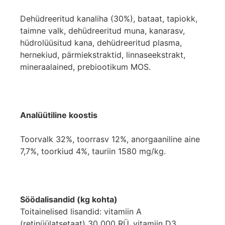
Dehüdreeritud kanaliha (30%), bataat, tapiokk,
taimne valk, dehüdreeritud muna, kanarasv,
hüdrolüüsitud kana, dehüdreeritud plasma,
hernekiud, pärmiekstraktid, linnaseekstrakt,
mineraalained, prebiootikum MOS.
Analüütiline koostis
Toorvalk 32%, toorrasv 12%, anorgaaniline aine
7,7%, toorkiud 4%, tauriin 1580 mg/kg.
Söödalisandid (kg kohta)
Toitainelised lisandid: vitamiin A
(retinüülatsetaat) 30 000 RÜ, vitamiin D3