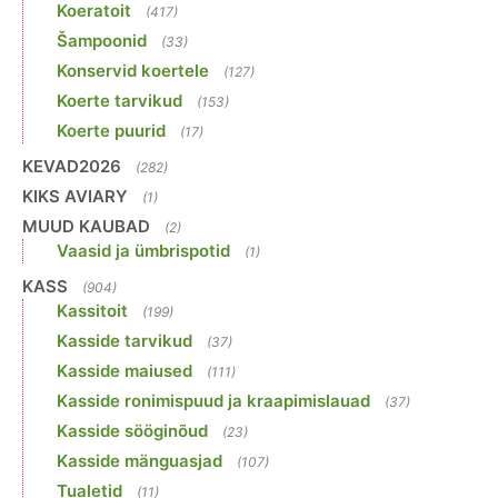
Koeratoit
(417)
Šampoonid
(33)
Konservid koertele
(127)
Koerte tarvikud
(153)
Koerte puurid
(17)
KEVAD2026
(282)
KIKS AVIARY
(1)
MUUD KAUBAD
(2)
Vaasid ja ümbrispotid
(1)
KASS
(904)
Kassitoit
(199)
Kasside tarvikud
(37)
Kasside maiused
(111)
Kasside ronimispuud ja kraapimislauad
(37)
Kasside sööginõud
(23)
Kasside mänguasjad
(107)
Tualetid
(11)