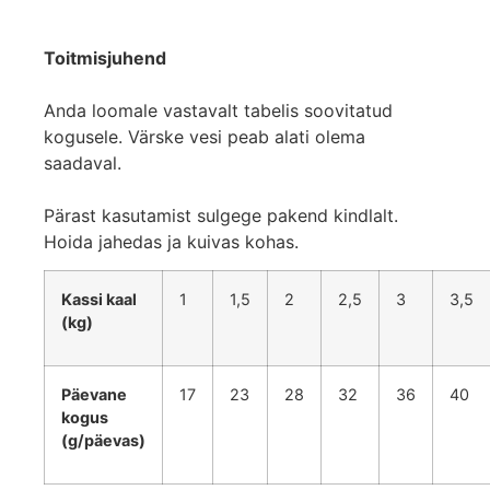
Toitmisjuhend
Anda loomale vastavalt tabelis soovitatud
kogusele. Värske vesi peab alati olema
saadaval.
Pärast kasutamist sulgege pakend kindlalt.
Hoida jahedas ja kuivas kohas.
Kassi kaal
1
1,5
2
2,5
3
3,5
(kg)
Päevane
17
23
28
32
36
40
kogus
(g/päevas)