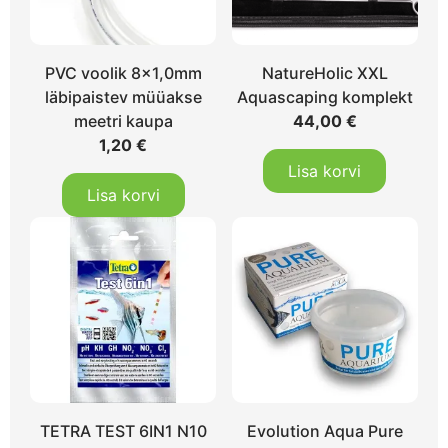
PVC voolik 8×1,0mm
NatureHolic XXL
läbipaistev müüakse
Aquascaping komplekt
meetri kaupa
44,00
€
1,20
€
Lisa korvi
Lisa korvi
TETRA TEST 6IN1 N10
Evolution Aqua Pure