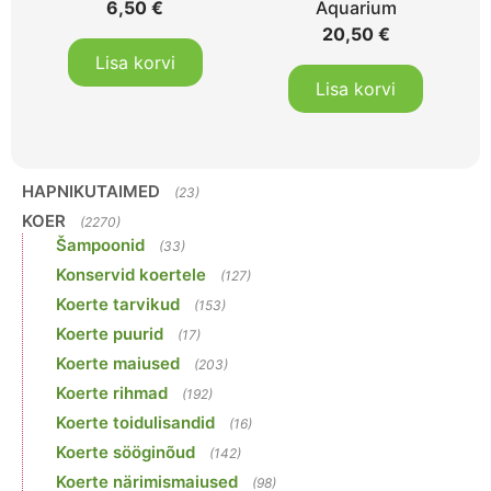
6,50
€
Aquarium
20,50
€
Lisa korvi
Lisa korvi
HAPNIKUTAIMED
(23)
KOER
(2270)
Šampoonid
(33)
Konservid koertele
(127)
Koerte tarvikud
(153)
Koerte puurid
(17)
Koerte maiused
(203)
Koerte rihmad
(192)
Koerte toidulisandid
(16)
Koerte sööginõud
(142)
Koerte närimismaiused
(98)