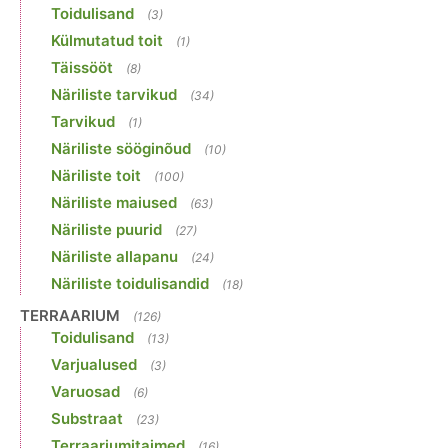
Toidulisand
(3)
Külmutatud toit
(1)
Täissööt
(8)
Näriliste tarvikud
(34)
Tarvikud
(1)
Näriliste sööginõud
(10)
Näriliste toit
(100)
Näriliste maiused
(63)
Näriliste puurid
(27)
Näriliste allapanu
(24)
Näriliste toidulisandid
(18)
TERRAARIUM
(126)
Toidulisand
(13)
Varjualused
(3)
Varuosad
(6)
Substraat
(23)
Terraariumitaimed
(16)