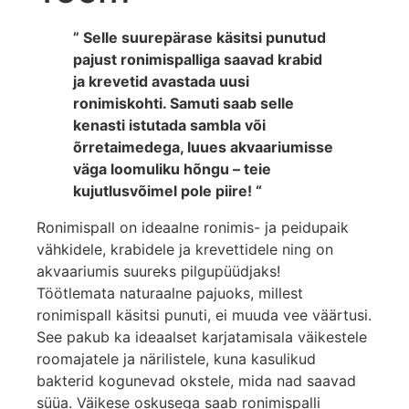
” Selle suurepärase käsitsi punutud
pajust ronimispalliga saavad krabid
ja krevetid avastada uusi
ronimiskohti. Samuti saab selle
kenasti istutada sambla või
õrretaimedega, luues akvaariumisse
väga loomuliku hõngu – teie
kujutlusvõimel pole piire! “
Ronimispall on ideaalne ronimis- ja peidupaik
vähkidele, krabidele ja krevettidele ning on
akvaariumis suureks pilgupüüdjaks!
Töötlemata naturaalne pajuoks, millest
ronimispall käsitsi punuti, ei muuda vee väärtusi.
See pakub ka ideaalset karjatamisala väikestele
roomajatele ja närilistele, kuna kasulikud
bakterid kogunevad okstele, mida nad saavad
süüa. Väikese oskusega saab ronimispalli