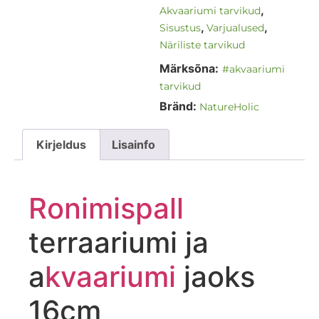
,
Akvaariumi tarvikud
,
,
Sisustus
Varjualused
Näriliste tarvikud
Märksõna:
#akvaariumi
tarvikud
Bränd:
NatureHolic
Kirjeldus
Lisainfo
Ronimispall
terraariumi ja
a
kvaariumi
jaoks
16cm