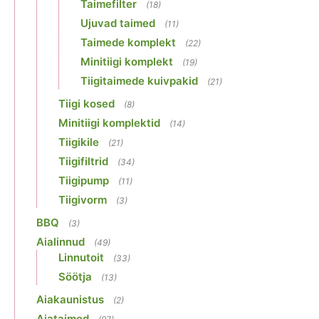
Taimefilter
(18)
Ujuvad taimed
(11)
Taimede komplekt
(22)
Minitiigi komplekt
(19)
Tiigitaimede kuivpakid
(21)
Tiigi kosed
(8)
Minitiigi komplektid
(14)
Tiigikile
(21)
Tiigifiltrid
(34)
Tiigipump
(11)
Tiigivorm
(3)
BBQ
(3)
Aialinnud
(49)
Linnutoit
(33)
Söötja
(13)
Aiakaunistus
(2)
Aiataimed