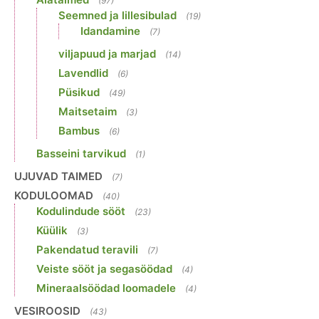
(97)
Seemned ja lillesibulad
(19)
Idandamine
(7)
viljapuud ja marjad
(14)
Lavendlid
(6)
Püsikud
(49)
Maitsetaim
(3)
Bambus
(6)
Basseini tarvikud
(1)
UJUVAD TAIMED
(7)
KODULOOMAD
(40)
Kodulindude sööt
(23)
Küülik
(3)
Pakendatud teravili
(7)
Veiste sööt ja segasöödad
(4)
Mineraalsöödad loomadele
(4)
VESIROOSID
(43)