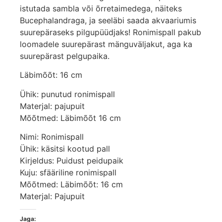
istutada sambla või õrretaimedega, näiteks
Bucephalandraga, ja seeläbi saada akvaariumis
suurepäraseks pilgupüüdjaks! Ronimispall pakub
loomadele suurepärast mänguväljakut, aga ka
suurepärast pelgupaika.
Läbimõõt: 16 cm
Ühik: punutud ronimispall
Materjal: pajupuit
Mõõtmed: Läbimõõt 16 cm
Nimi: Ronimispall
Ühik: käsitsi kootud pall
Kirjeldus: Puidust peidupaik
Kuju: sfääriline ronimispall
Mõõtmed: Läbimõõt: 16 cm
Materjal: Pajupuit
Jaga: