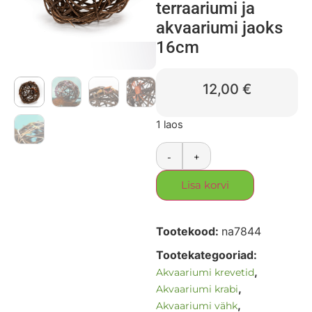
terraariumi ja
akvaariumi jaoks
16cm
12,00
€
1 laos
-
+
Lisa korvi
Tootekood:
na7844
Tootekategooriad:
,
Akvaariumi krevetid
,
Akvaariumi krabi
,
Akvaariumi vähk