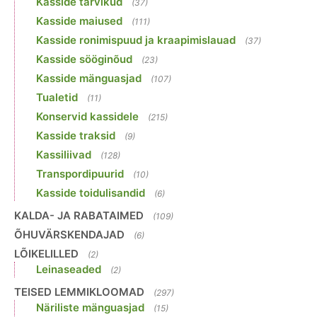
Kasside tarvikud
(37)
Kasside maiused
(111)
Kasside ronimispuud ja kraapimislauad
(37)
Kasside sööginõud
(23)
Kasside mänguasjad
(107)
Tualetid
(11)
Konservid kassidele
(215)
Kasside traksid
(9)
Kassiliivad
(128)
Transpordipuurid
(10)
Kasside toidulisandid
(6)
KALDA- JA RABATAIMED
(109)
ÕHUVÄRSKENDAJAD
(6)
LÕIKELILLED
(2)
Leinaseaded
(2)
TEISED LEMMIKLOOMAD
(297)
Näriliste mänguasjad
(15)