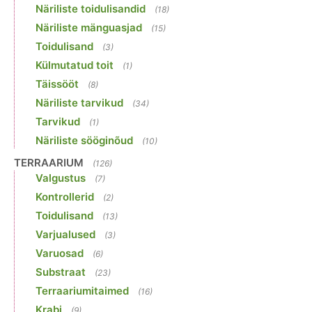
Näriliste toidulisandid
(18)
Näriliste mänguasjad
(15)
Toidulisand
(3)
Külmutatud toit
(1)
Täissööt
(8)
Näriliste tarvikud
(34)
Tarvikud
(1)
Näriliste sööginõud
(10)
TERRAARIUM
(126)
Valgustus
(7)
Kontrollerid
(2)
Toidulisand
(13)
Varjualused
(3)
Varuosad
(6)
Substraat
(23)
Terraariumitaimed
(16)
Krabi
(9)