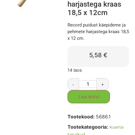
harjastega kraas
18,5 x 12cm
Record puidust käepideme ja
pehmete harjastega kraas 18,5
x 12 cm.
5,58
€
14 laos
-
+
Lisa korvi
Tootekood:
5686.1
Tootekategooria:
Koerte
tarvikud