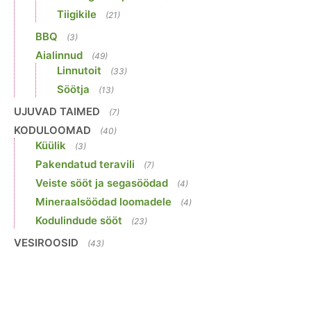
Tiigikile
(21)
BBQ
(3)
Aialinnud
(49)
Linnutoit
(33)
Söötja
(13)
UJUVAD TAIMED
(7)
KODULOOMAD
(40)
Küülik
(3)
Pakendatud teravili
(7)
Veiste sööt ja segasöödad
(4)
Mineraalsöödad loomadele
(4)
Kodulindude sööt
(23)
VESIROOSID
(43)