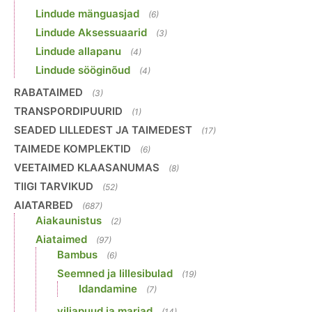
Lindude mänguasjad
(6)
Lindude Aksessuaarid
(3)
Lindude allapanu
(4)
Lindude sööginõud
(4)
RABATAIMED
(3)
TRANSPORDIPUURID
(1)
SEADED LILLEDEST JA TAIMEDEST
(17)
TAIMEDE KOMPLEKTID
(6)
VEETAIMED KLAASANUMAS
(8)
TIIGI TARVIKUD
(52)
AIATARBED
(687)
Aiakaunistus
(2)
Aiataimed
(97)
Bambus
(6)
Seemned ja lillesibulad
(19)
Idandamine
(7)
viljapuud ja marjad
(14)