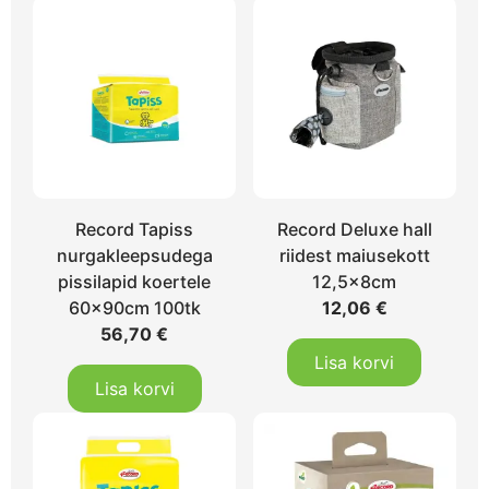
Record Tapiss
Record Deluxe hall
nurgakleepsudega
riidest maiusekott
pissilapid koertele
12,5x8cm
60x90cm 100tk
12,06
€
56,70
€
Lisa korvi
Lisa korvi