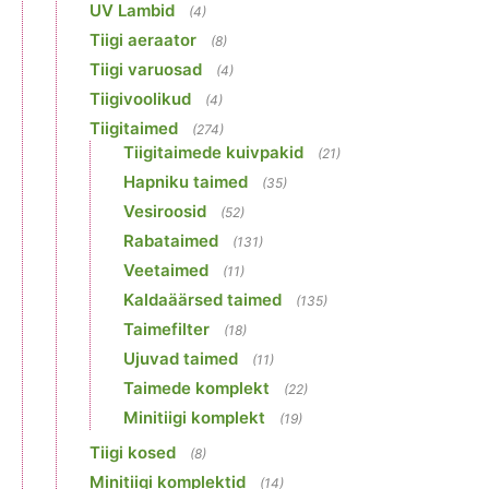
UV Lambid
(4)
Tiigi aeraator
(8)
Tiigi varuosad
(4)
Tiigivoolikud
(4)
Tiigitaimed
(274)
Tiigitaimede kuivpakid
(21)
Hapniku taimed
(35)
Vesiroosid
(52)
Rabataimed
(131)
Veetaimed
(11)
Kaldaäärsed taimed
(135)
Taimefilter
(18)
Ujuvad taimed
(11)
Taimede komplekt
(22)
Minitiigi komplekt
(19)
Tiigi kosed
(8)
Minitiigi komplektid
(14)