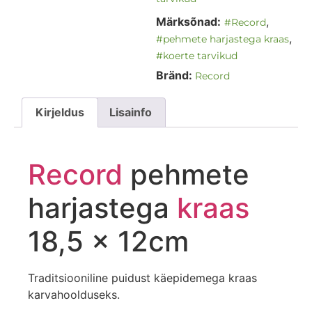
Märksõnad:
,
#Record
,
#pehmete harjastega kraas
#koerte tarvikud
Bränd:
Record
Kirjeldus
Lisainfo
Record
pehmete
harjastega
kraas
18,5 x 12cm
Traditsiooniline puidust käepidemega kraas
karvahoolduseks.