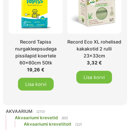
Record Tapiss
Record Eco XL rohelised
nurgakleepsudega
kakakotid 2 rulli
pissilapid koertele
23x33cm
60x60cm 50tk
3,32
€
19,26
€
Lisa korvi
Lisa korvi
AKVAARIUM
(270)
Akvaariumi krevetid
(65)
Akvaariumi krevetitoit
(32)