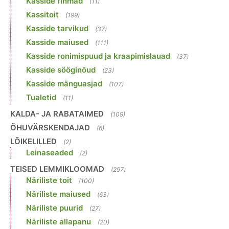
Kasside rihmad
(11)
Kassitoit
(199)
Kasside tarvikud
(37)
Kasside maiused
(111)
Kasside ronimispuud ja kraapimislauad
(37)
Kasside sööginõud
(23)
Kasside mänguasjad
(107)
Tualetid
(11)
KALDA- JA RABATAIMED
(109)
ÕHUVÄRSKENDAJAD
(6)
LÕIKELILLED
(2)
Leinaseaded
(2)
TEISED LEMMIKLOOMAD
(297)
Näriliste toit
(100)
Näriliste maiused
(63)
Näriliste puurid
(27)
Näriliste allapanu
(20)