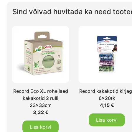
Sind võivad huvitada ka need toote
Record Eco XL rohelised
Record kakakotid kirja
kakakotid 2 rulli
6x20tk
23x33cm
4,15
€
3,32
€
Lisa korvi
Lisa korvi