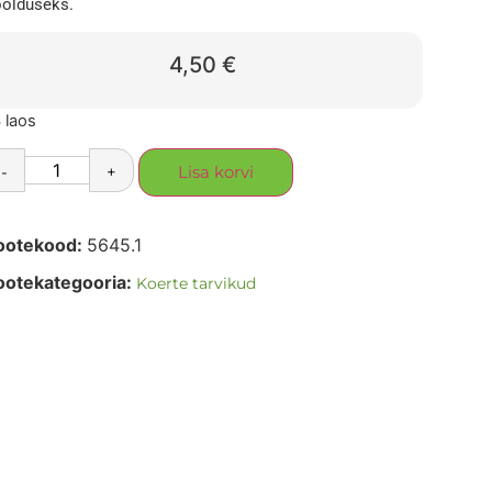
olduseks.
4,50
€
 laos
-
+
Lisa korvi
ootekood:
5645.1
ootekategooria:
Koerte tarvikud