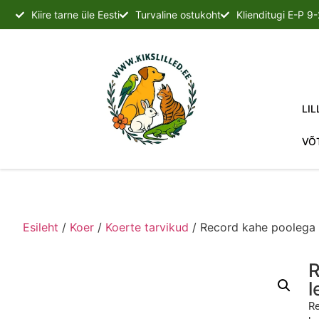
Kiire tarne üle Eesti
Turvaline ostukoht
Klienditugi E-P 9
LIL
VÕ
Esileht
/
Koer
/
Koerte tarvikud
/ Record kahe pooleg
R
l
Re