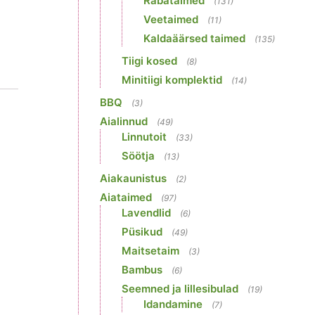
Rabataimed
(131)
Veetaimed
(11)
Kaldaäärsed taimed
(135)
Tiigi kosed
(8)
Minitiigi komplektid
(14)
BBQ
(3)
Aialinnud
(49)
Linnutoit
(33)
Söötja
(13)
Aiakaunistus
(2)
Aiataimed
(97)
Lavendlid
(6)
Püsikud
(49)
Maitsetaim
(3)
Bambus
(6)
Seemned ja lillesibulad
(19)
Idandamine
(7)