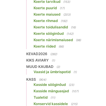
Koerte tarvikud
(153)
Koerte puurid
(17)
Koerte maiused
(203)
Koerte rihmad
(192)
Koerte toidulisandid
(16)
Koerte sööginõud
(142)
Koerte närimismaiused
(98)
Koerte riided
(66)
KEVAD2026
(282)
KIKS AVIARY
(1)
MUUD KAUBAD
(2)
Vaasid ja ümbrispotid
(1)
KASS
(904)
Kasside sööginõud
(23)
Kasside mänguasjad
(107)
Tualetid
(11)
Konservid kassidele
(215)