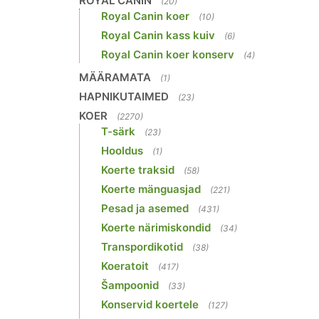
ROYAL CANIN
(20)
Royal Canin koer
(10)
Royal Canin kass kuiv
(6)
Royal Canin koer konserv
(4)
MÄÄRAMATA
(1)
HAPNIKUTAIMED
(23)
KOER
(2270)
T-särk
(23)
Hooldus
(1)
Koerte traksid
(58)
Koerte mänguasjad
(221)
Pesad ja asemed
(431)
Koerte närimiskondid
(34)
Transpordikotid
(38)
Koeratoit
(417)
Šampoonid
(33)
Konservid koertele
(127)