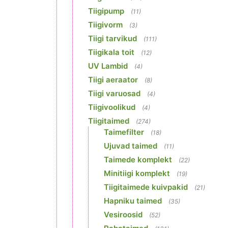
Tiigipump
(11)
Tiigivorm
(3)
Tiigi tarvikud
(111)
Tiigikala toit
(12)
UV Lambid
(4)
Tiigi aeraator
(8)
Tiigi varuosad
(4)
Tiigivoolikud
(4)
Tiigitaimed
(274)
Taimefilter
(18)
Ujuvad taimed
(11)
Taimede komplekt
(22)
Minitiigi komplekt
(19)
Tiigitaimede kuivpakid
(21)
Hapniku taimed
(35)
Vesiroosid
(52)