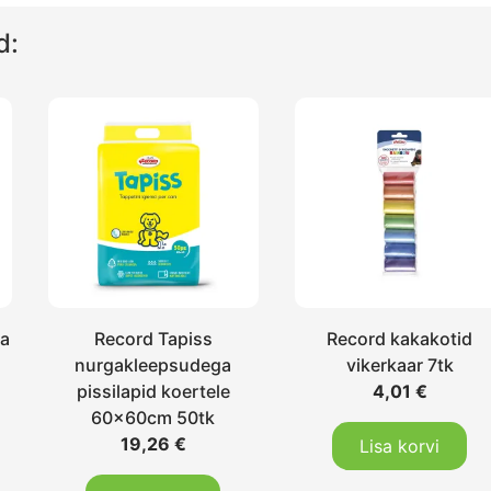
d:
ga
Record Tapiss
Record kakakotid
nurgakleepsudega
vikerkaar 7tk
pissilapid koertele
4,01
€
60x60cm 50tk
19,26
€
Lisa korvi