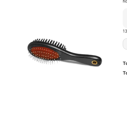
ho
13
T
T