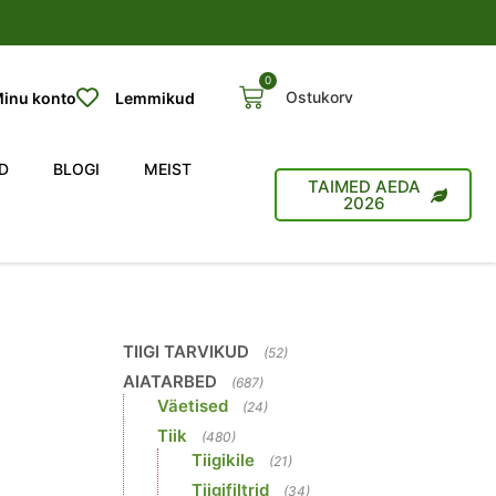
0
Ostukorv
inu konto
Lemmikud
D
BLOGI
MEIST
TAIMED AEDA
2026
TIIGI TARVIKUD
(52)
AIATARBED
(687)
Väetised
(24)
Tiik
(480)
Tiigikile
(21)
Tiigifiltrid
(34)