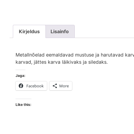
Kirjeldus
Lisainfo
Metallnõelad eemaldavad mustuse ja harutavad karvad
karvad, jättes karva läikivaks ja siledaks.
Jaga:
Facebook
More
Like this: