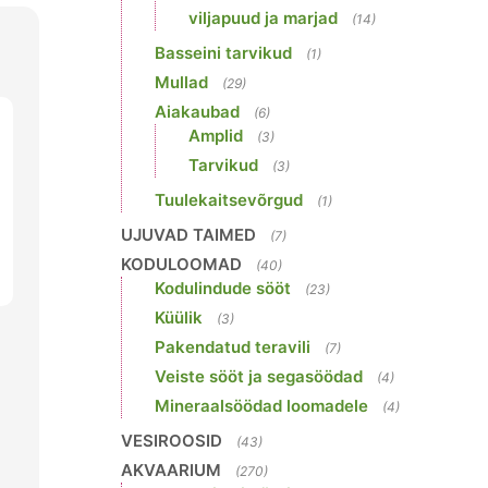
viljapuud ja marjad
(14)
Basseini tarvikud
(1)
Mullad
(29)
Aiakaubad
(6)
Amplid
(3)
Tarvikud
(3)
Tuulekaitsevõrgud
(1)
UJUVAD TAIMED
(7)
KODULOOMAD
(40)
Kodulindude sööt
(23)
Küülik
(3)
Pakendatud teravili
(7)
Veiste sööt ja segasöödad
(4)
Mineraalsöödad loomadele
(4)
VESIROOSID
(43)
AKVAARIUM
(270)