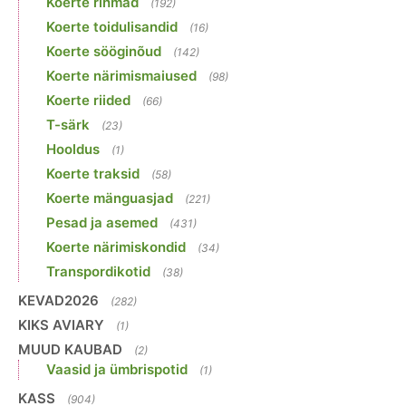
Koerte rihmad
(192)
Koerte toidulisandid
(16)
Koerte sööginõud
(142)
Koerte närimismaiused
(98)
Koerte riided
(66)
T-särk
(23)
Hooldus
(1)
Koerte traksid
(58)
Koerte mänguasjad
(221)
Pesad ja asemed
(431)
Koerte närimiskondid
(34)
Transpordikotid
(38)
KEVAD2026
(282)
KIKS AVIARY
(1)
MUUD KAUBAD
(2)
Vaasid ja ümbrispotid
(1)
KASS
(904)