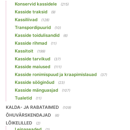
Konservid kassidele
(215)
Kasside traksid
(9)
Kassiliivad
(128)
Transpordipuurid
(10)
Kasside toidulisandid
(6)
Kasside rihmad
(11)
Kassitoit
(199)
Kasside tarvikud
(37)
Kasside maiused
(111)
Kasside ronimispuud ja kraapimislauad
(37)
Kasside sööginõud
(23)
Kasside mänguasjad
(107)
Tualetid
(11)
KALDA- JA RABATAIMED
(109)
ÕHUVÄRSKENDAJAD
(6)
LÕIKELILLED
(2)
Leinaseaded
(2)