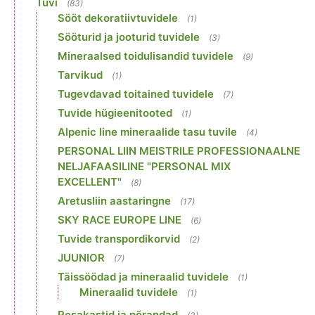
Tuvi
(83)
Sööt dekoratiivtuvidele
(1)
Sööturid ja jooturid tuvidele
(3)
Mineraalsed toidulisandid tuvidele
(9)
Tarvikud
(1)
Tugevdavad toitained tuvidele
(7)
Tuvide hügieenitooted
(1)
Alpenic line mineraalide tasu tuvile
(4)
PERSONAL LIIN MEISTRILE PROFESSIONAALNE
NELJAFAASILINE "PERSONAL MIX
EXCELLENT"
(8)
Aretusliin aastaringne
(17)
SKY RACE EUROPE LINE
(6)
Tuvide transpordikorvid
(2)
JUUNIOR
(7)
Täissöödad ja mineraalid tuvidele
(1)
Mineraalid tuvidele
(1)
Pesakastid ja põrandad