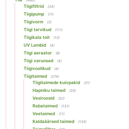
(480)
Tiigifiltrid
(34)
Tiigipump
(11)
Tiigivorm
(3)
Tiigi tarvikud
(111)
Tiigikala toit
(12)
UV Lambid
(4)
Tiigi aeraator
(8)
Tiigi varuosad
(4)
Tiigivoolikud
(4)
Tiigitaimed
(274)
Tiigitaimede kuivpakid
(21)
Hapniku taimed
(35)
Vesiroosid
(52)
Rabataimed
(131)
Veetaimed
(11)
Kaldaäärsed taimed
(135)