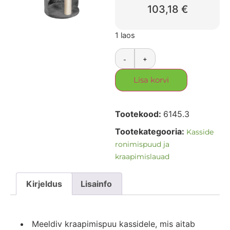
103,18
€
1 laos
-
+
Lisa korvi
Tootekood:
6145.3
Tootekategooria:
Kasside
ronimispuud ja
kraapimislauad
Kirjeldus
Lisainfo
Meeldiv kraapimispuu kassidele, mis aitab