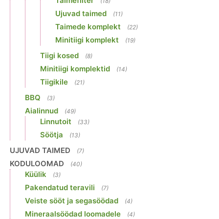
Taimefilter
(18)
Ujuvad taimed
(11)
Taimede komplekt
(22)
Minitiigi komplekt
(19)
Tiigi kosed
(8)
Minitiigi komplektid
(14)
Tiigikile
(21)
BBQ
(3)
Aialinnud
(49)
Linnutoit
(33)
Söötja
(13)
UJUVAD TAIMED
(7)
KODULOOMAD
(40)
Küülik
(3)
Pakendatud teravili
(7)
Veiste sööt ja segasöödad
(4)
Mineraalsöödad loomadele
(4)