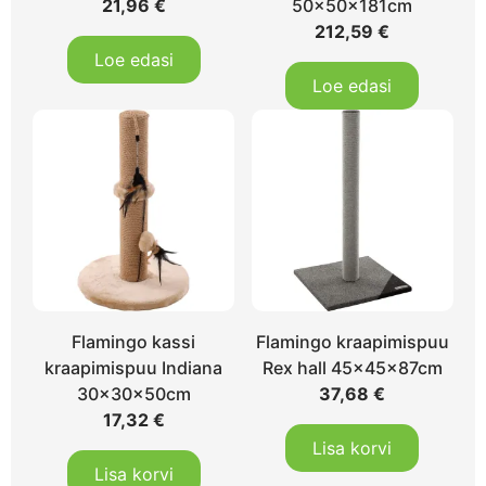
21,96
€
50x50x181cm
212,59
€
Loe edasi
Loe edasi
Flamingo kassi
Flamingo kraapimispuu
kraapimispuu Indiana
Rex hall 45x45x87cm
30x30x50cm
37,68
€
17,32
€
Lisa korvi
Lisa korvi