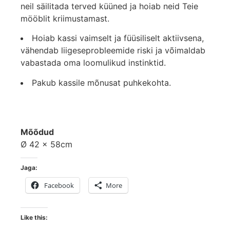
neil säilitada terved küüned ja hoiab neid Teie
mööblit kriimustamast.
Hoiab kassi vaimselt ja füüsiliselt aktiivsena,
vähendab liigeseprobleemide riski ja võimaldab
vabastada oma loomulikud instinktid.
Pakub kassile mõnusat puhkekohta.
Mõõdud
Ø 42 x 58cm
Jaga:
Facebook
More
Like this: