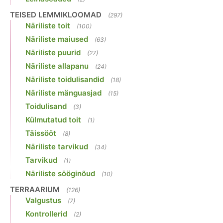
TEISED LEMMIKLOOMAD
(297)
Näriliste toit
(100)
Näriliste maiused
(63)
Näriliste puurid
(27)
Näriliste allapanu
(24)
Näriliste toidulisandid
(18)
Näriliste mänguasjad
(15)
Toidulisand
(3)
Külmutatud toit
(1)
Täissööt
(8)
Näriliste tarvikud
(34)
Tarvikud
(1)
Näriliste sööginõud
(10)
TERRAARIUM
(126)
Valgustus
(7)
Kontrollerid
(2)