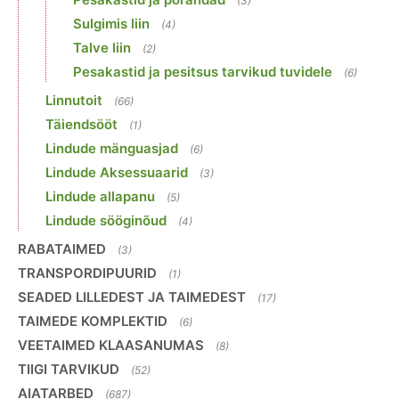
(3)
Sulgimis liin
(4)
Talve liin
(2)
Pesakastid ja pesitsus tarvikud tuvidele
(6)
Linnutoit
(66)
Täiendsööt
(1)
Lindude mänguasjad
(6)
Lindude Aksessuaarid
(3)
Lindude allapanu
(5)
Lindude sööginõud
(4)
RABATAIMED
(3)
TRANSPORDIPUURID
(1)
SEADED LILLEDEST JA TAIMEDEST
(17)
TAIMEDE KOMPLEKTID
(6)
VEETAIMED KLAASANUMAS
(8)
TIIGI TARVIKUD
(52)
AIATARBED
(687)