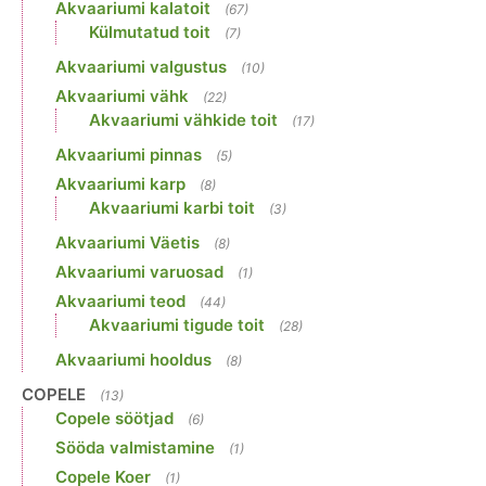
Akvaariumi kalatoit
(67)
Külmutatud toit
(7)
Akvaariumi valgustus
(10)
Akvaariumi vähk
(22)
Akvaariumi vähkide toit
(17)
Akvaariumi pinnas
(5)
Akvaariumi karp
(8)
Akvaariumi karbi toit
(3)
Akvaariumi Väetis
(8)
Akvaariumi varuosad
(1)
Akvaariumi teod
(44)
Akvaariumi tigude toit
(28)
Akvaariumi hooldus
(8)
COPELE
(13)
Copele söötjad
(6)
Sööda valmistamine
(1)
Copele Koer
(1)