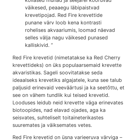
kollased munad ja seejärel kooruvad
väikesed, peaaegu läbipaistvad
krevetipojad. Red Fire krevettide
punane värv loob kena kontrasti
rohelises akvaariumis, loomad näevad
selles välja nagu väikesed punased
kalliskivid. “
Red Fire krevetid (nimetatakse ka Red Cherry
krevettideks) on üks populaarsemaid krevette
akvaristikas. Sageli soovitatakse seda
ideaalseks krevetiks algajatele, kuna see talub
paljusid erinevaid veeväärtusi ja ka seetõttu, et
see on vähem tundlik kui teised krevetid.
Looduses leidub neid krevette väga erinevates
biotoopides, nad elavad ojades, aga ka
seisvates, suhteliselt toitaineterikastes
suuremates ja väiksemates vetes.
Red Fire krevetid on üsna varieeruva värviga –