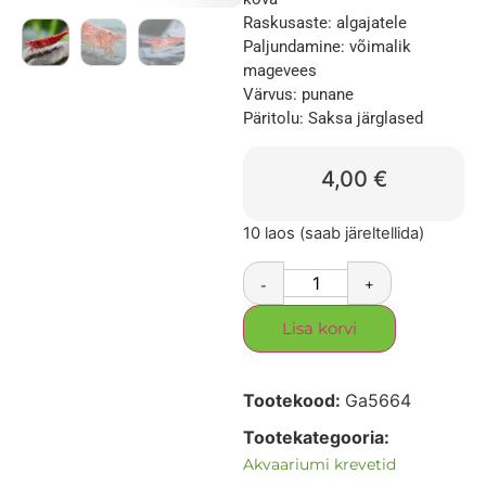
Raskusaste: algajatele
Paljundamine: võimalik
magevees
Värvus: punane
Päritolu: Saksa järglased
4,00
€
10 laos (saab järeltellida)
-
+
Lisa korvi
Tootekood:
Ga5664
Tootekategooria:
Akvaariumi krevetid