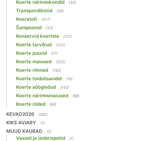
Koerte närimiskondid
(34)
Transpordikotid
(38)
Koeratoit
(417)
Šampoonid
(33)
Konservid koertele
(127)
Koerte tarvikud
(153)
Koerte puurid
(17)
Koerte maiused
(203)
Koerte rihmad
(192)
Koerte toidulisandid
(16)
Koerte sööginõud
(142)
Koerte närimismaiused
(98)
Koerte riided
(66)
KEVAD2026
(282)
KIKS AVIARY
(1)
MUUD KAUBAD
(2)
Vaasid ja ümbrispotid
(1)