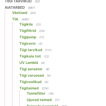
TIIGI TARVIKUD
(52)
AIATARBED
(687)
Väetised
(24)
Tiik
(480)
Tiigikile
(21)
Tiigifiltrid
(34)
Tiigipump
(11)
Tiigivorm
(3)
Tiigi tarvikud
(111)
Tiigikala toit
(12)
UV Lambid
(4)
Tiigi aeraator
(8)
Tiigi varuosad
(4)
Tiigivoolikud
(4)
Tiigitaimed
(274)
Taimefilter
(18)
Ujuvad taimed
(11)