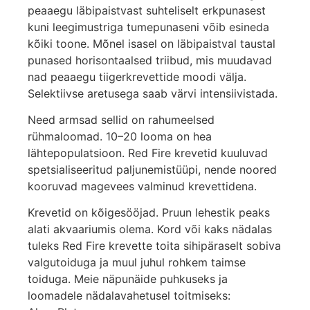
peaaegu läbipaistvast suhteliselt erkpunasest
kuni leegimustriga tumepunaseni võib esineda
kõiki toone. Mõnel isasel on läbipaistval taustal
punased horisontaalsed triibud, mis muudavad
nad peaaegu tiigerkrevettide moodi välja.
Selektiivse aretusega saab värvi intensiivistada.
Need armsad sellid on rahumeelsed
rühmaloomad. 10–20 looma on hea
lähtepopulatsioon. Red Fire krevetid kuuluvad
spetsialiseeritud paljunemistüüpi, nende noored
kooruvad magevees valminud krevettidena.
Krevetid on kõigesööjad. Pruun lehestik peaks
alati akvaariumis olema. Kord või kaks nädalas
tuleks Red Fire krevette toita sihipäraselt sobiva
valgutoiduga ja muul juhul rohkem taimse
toiduga. Meie näpunäide puhkuseks ja
loomadele nädalavahetusel toitmiseks: