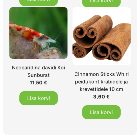
Lisa korvi
Neocaridina davidi Koi
Cinnamon Sticks Whirl
Sunburst
peidukoht krabidele ja
11,50
€
krevettidele 10 cm
3,60
€
Lisa korvi
Lisa korvi