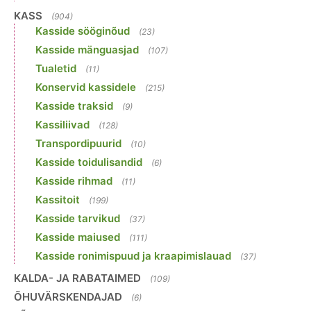
KASS
(904)
Kasside sööginõud
(23)
Kasside mänguasjad
(107)
Tualetid
(11)
Konservid kassidele
(215)
Kasside traksid
(9)
Kassiliivad
(128)
Transpordipuurid
(10)
Kasside toidulisandid
(6)
Kasside rihmad
(11)
Kassitoit
(199)
Kasside tarvikud
(37)
Kasside maiused
(111)
Kasside ronimispuud ja kraapimislauad
(37)
KALDA- JA RABATAIMED
(109)
ÕHUVÄRSKENDAJAD
(6)