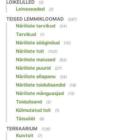
LÕIKELILLED
(2)
Leinaseaded
(2)
TEISED LEMMIKLOOMAD
(297)
Näriliste tarvikud
(34)
Tarvikud
(1)
Näriliste sööginõud
(10)
Näriliste toit
(100)
Näriliste maiused
(63)
Näriliste puurid
(27)
Näriliste allapanu
(24)
Näriliste toidulisandid
(18)
Näriliste mänguasjad
(15)
Toidulisand
(3)
Külmutatud toit
(1)
Täissööt
(8)
TERRAARIUM
(126)
Kuivtoit
(7)