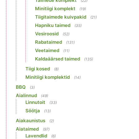
Taimede komplekt
(22)
Minitiigi komplekt
(19)
Tiigitaimede kuivpakid
(21)
Hapniku taimed
(35)
Vesiroosid
(52)
Rabataimed
(131)
Veetaimed
(11)
Kaldaäärsed taimed
(135)
Tiigi kosed
(8)
Minitiigi komplektid
(14)
BBQ
(3)
Aialinnud
(49)
Linnutoit
(33)
Söötja
(13)
Aiakaunistus
(2)
Aiataimed
(97)
Lavendlid
(6)