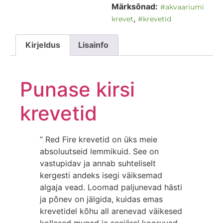
Märksõnad:
#akvaariumi
,
krevet
#krevetid
Kirjeldus
Lisainfo
Punase kirsi
krevetid
” Red Fire krevetid on üks meie
absoluutseid lemmikuid. See on
vastupidav ja annab suhteliselt
kergesti andeks isegi väiksemad
algaja vead. Loomad paljunevad hästi
ja põnev on jälgida, kuidas emas
krevetidel kõhu all arenevad väikesed