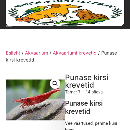
Esileht
/
Akvaarium
/
Akvaariumi krevetid
/ Punase
kirsi krevetid
Punase kirsi
krevetid
Tarne: 7 – 14 päeva
Punase kirsi
krevetid
Vee väärtused: pehme kuni
kõva