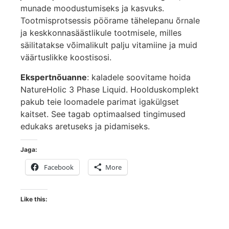
munade moodustumiseks ja kasvuks.
Tootmisprotsessis pöörame tähelepanu õrnale
ja keskkonnasäästlikule tootmisele, milles
säilitatakse võimalikult palju vitamiine ja muid
väärtuslikke koostisosi.
Ekspertnõuanne
: kaladele soovitame hoida
NatureHolic 3 Phase Liquid. Hoolduskomplekt
pakub teie loomadele parimat igakülgset
kaitset. See tagab optimaalsed tingimused
edukaks aretuseks ja pidamiseks.
Jaga:
Facebook
More
Like this: