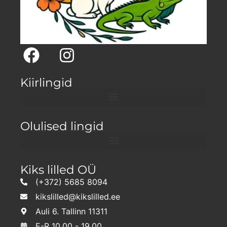
Kiirlingid
Olulised lingid
Kiks lilled OÜ
(+372) 5685 8094
kikslilled@kikslilled.ee
Auli 6. Tallinn 11311
E-R 10.00 - 19.00