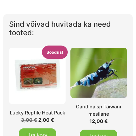
Sind võivad huvitada ka need
tooted:
Soodus!
Caridina sp Taiwani
Lucky Reptile Heat Pack
mesilane
3,00
€
2,00
€
12,00
€
Lisa korvi