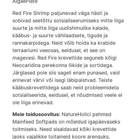
AlgaePlate
Red Fire Shrimp paljunevad väga hästi ja
sobivad seetõttu sotsialiseerumiseks mitte liiga
suurte ja mitte liiga uudishimulike kalade,
kääbus- ja suurte vähilaadsete, tigude ja
rannakarpidega. Neid võib hoida ka krabide
terraariumi veeosas, eeldusel, et see on
magevesi. Red Fire krevettide seguneb kõigi
Neocaridina perekonna liikide ja sortidega.
Järglased pole siis sageli enam punased, vaid
erinevat värvi või isegi läbipaistvad. Teiste
kääbuskrevettidega saab neid probleemideta
sotsialiseerida, eeldusel, et nõudmised veele ei
ole liiga erinevad.
Meie toidusoovitus
: NatureHolici pehmed
Mainfeed Softpads on mõeldud igapäevaseks
toitmiseks. Need sisaldavad kõiki krevettide
jaoks vajalikke toitaineid koore arenguks,