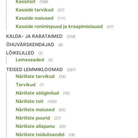
Kassitoit
(199)
Kasside tarvikud
(37)
Kasside maiused
(111)
Kasside ronimispuud ja kraapimislauad
(37)
KALDA- JA RABATAIMED
(109)
ÕHUVÄRSKENDAJAD
(6)
LÕIKELILLED
(2)
Leinaseaded
(2)
TEISED LEMMIKLOOMAD
(297)
Näriliste tarvikud
(34)
Tarvikud
(1)
Näriliste sööginõud
(10)
Näriliste toit
(100)
Näriliste maiused
(63)
Näriliste puurid
(27)
Näriliste allapanu
(20)
Näriliste toidulisandid
(18)