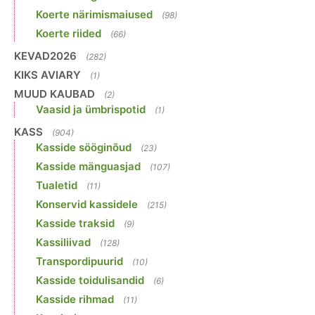
Koerte närimismaiused
(98)
Koerte riided
(66)
KEVAD2026
(282)
KIKS AVIARY
(1)
MUUD KAUBAD
(2)
Vaasid ja ümbrispotid
(1)
KASS
(904)
Kasside sööginõud
(23)
Kasside mänguasjad
(107)
Tualetid
(11)
Konservid kassidele
(215)
Kasside traksid
(9)
Kassiliivad
(128)
Transpordipuurid
(10)
Kasside toidulisandid
(6)
Kasside rihmad
(11)