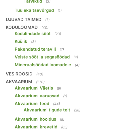
Tarvikud
(3)
Tuulekaitsevõrgud
(1)
UJUVAD TAIMED
(7)
KODULOOMAD
(40)
Kodulindude sööt
(23)
Küülik
(3)
Pakendatud teravili
(7)
Veiste sööt ja segasöödad
(4)
Mineraalsöödad loomadele
(4)
VESIROOSID
(43)
AKVAARIUM
(270)
Akvaariumi Väetis
(8)
Akvaariumi varuosad
(1)
Akvaariumi teod
(44)
Akvaariumi tigude toit
(28)
Akvaariumi hooldus
(8)
Akvaariumi krevetid
(65)