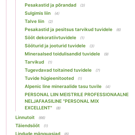
Pesakastid ja põrandad
(3)
Sulgimis liin
(4)
Talve liin
(2)
Pesakastid ja pesitsus tarvikud tuvidele
(6)
Sööt dekoratiivtuvidele
(1)
Sööturid ja jooturid tuvidele
(3)
Mineraalsed toidulisandid tuvidele
(9)
Tarvikud
(1)
Tugevdavad toitained tuvidele
(7)
Tuvide hügieenitooted
(1)
Alpenic line mineraalide tasu tuvile
(4)
PERSONAL LIIN MEISTRILE PROFESSIONAALNE
NELJAFAASILINE "PERSONAL MIX
EXCELLENT"
(8)
Linnutoit
(66)
Täiendsööt
(1)
Lindude mänguasjad
(6)