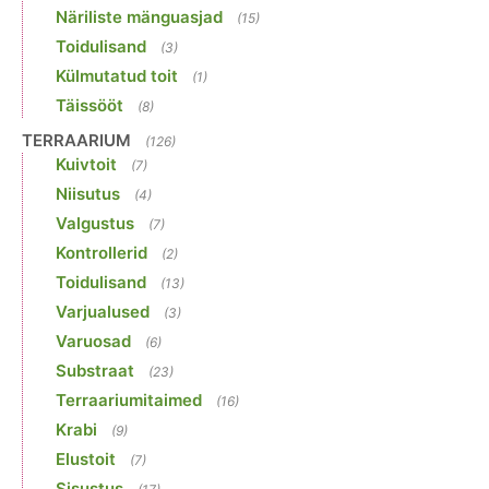
Näriliste mänguasjad
(15)
Toidulisand
(3)
Külmutatud toit
(1)
Täissööt
(8)
TERRAARIUM
(126)
Kuivtoit
(7)
Niisutus
(4)
Valgustus
(7)
Kontrollerid
(2)
Toidulisand
(13)
Varjualused
(3)
Varuosad
(6)
Substraat
(23)
Terraariumitaimed
(16)
Krabi
(9)
Elustoit
(7)
Sisustus