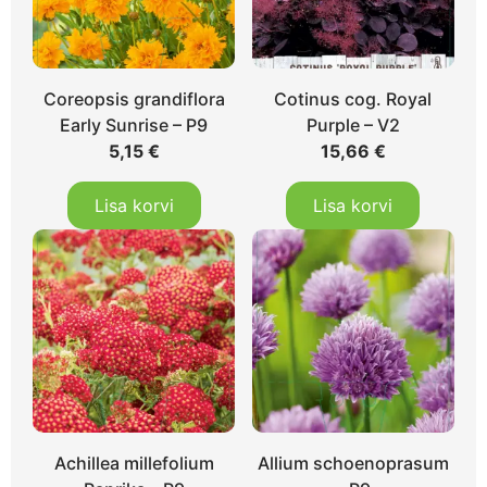
Coreopsis grandiflora
Cotinus cog. Royal
Early Sunrise – P9
Purple – V2
5,15
€
15,66
€
Lisa korvi
Lisa korvi
Achillea millefolium
Allium schoenoprasum