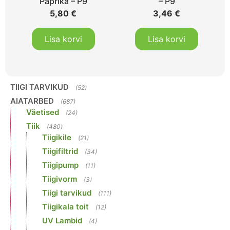
Paprika – P9
– P9
5,80
€
3,46
€
Lisa korvi
Lisa korvi
TIIGI TARVIKUD
(52)
AIATARBED
(687)
Väetised
(24)
Tiik
(480)
Tiigikile
(21)
Tiigifiltrid
(34)
Tiigipump
(11)
Tiigivorm
(3)
Tiigi tarvikud
(111)
Tiigikala toit
(12)
UV Lambid
(4)