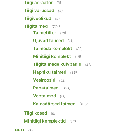
Tiigi aeraator
(8)
Tiigi varuosad
(4)
Tiigivoolikud
(4)
Tiigitaimed
(274)
Taimefilter
(18)
Ujuvad taimed
(11)
Taimede komplekt
(22)
Minitiigi komplekt
(19)
Tiigitaimede kuivpakid
(21)
Hapniku taimed
(35)
Vesiroosid
(52)
Rabataimed
(131)
Veetaimed
(11)
Kaldaäärsed taimed
(135)
Tiigi kosed
(8)
Minitiigi komplektid
(14)
BBQ
(3)