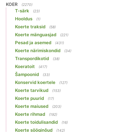
KOER
(2270)
T-särk
(23)
Hooldus
(1)
Koerte traksid
(58)
Koerte mänguasjad
(221)
Pesad ja asemed
(431)
Koerte närimiskondid
(34)
Transpordikotid
(38)
Koeratoit
(417)
Šampoonid
(33)
Konservid koertele
(127)
Koerte tarvikud
(153)
Koerte puurid
(17)
Koerte maiused
(203)
Koerte rihmad
(192)
Koerte toidulisandid
(16)
Koerte sööginõud
(142)