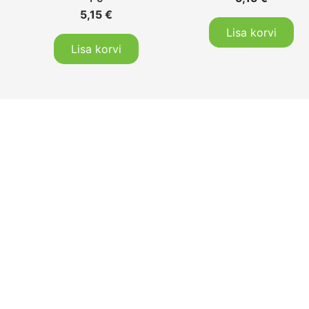
5,15
€
Lisa korvi
Lisa korvi