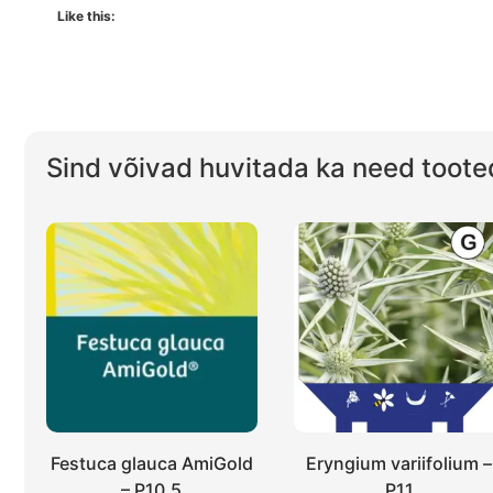
Like this:
Sind võivad huvitada ka need toote
Festuca glauca AmiGold
Eryngium variifolium –
– P10.5
P11