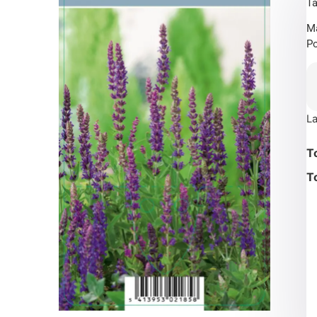
Ta
Ma
Po
La
T
T