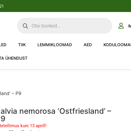
-21
M
LED
TIIK
LEMMIKLOOMAD
AED
KODULOOMA
TA ÜHENDUST
land’ – P9
alvia nemorosa ‘Ostfriesland’ –
P9
tetellimus kuni 13 aprill!