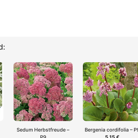
d:
Sedum Herbstfreude –
Bergenia cordifolia – P
P9
5,15
€