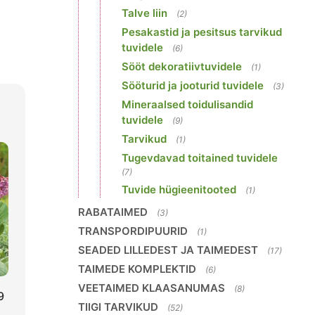
Talve liin
(2)
Pesakastid ja pesitsus tarvikud
tuvidele
(6)
Sööt dekoratiivtuvidele
(1)
Sööturid ja jooturid tuvidele
(3)
Mineraalsed toidulisandid
tuvidele
(9)
Tarvikud
(1)
Tugevdavad toitained tuvidele
(7)
Tuvide hügieenitooted
(1)
RABATAIMED
(3)
TRANSPORDIPUURID
(1)
SEADED LILLEDEST JA TAIMEDEST
(17)
TAIMEDE KOMPLEKTID
(6)
VEETAIMED KLAASANUMAS
(8)
9
TIIGI TARVIKUD
(52)