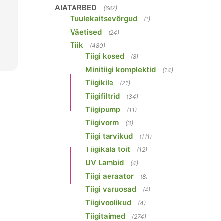
AIATARBED
(687)
Tuulekaitsevõrgud
(1)
Väetised
(24)
Tiik
(480)
Tiigi kosed
(8)
Minitiigi komplektid
(14)
Tiigikile
(21)
Tiigifiltrid
(34)
Tiigipump
(11)
Tiigivorm
(3)
Tiigi tarvikud
(111)
Tiigikala toit
(12)
UV Lambid
(4)
Tiigi aeraator
(8)
Tiigi varuosad
(4)
Tiigivoolikud
(4)
Tiigitaimed
(274)