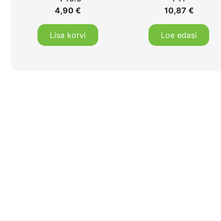
4,90
€
10,87
€
Lisa korvi
Loe edasi