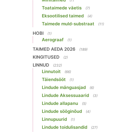
(7)
Toataimede väetis
(7)
Eksootilised taimed
(4)
Taimede muld-substraat
(11)
HOBI
(1)
Aerograaf
(1)
TAIMED AEDA 2026
(189)
KINGITUSED
(2)
LINNUD
(232)
Linnutoit
(66)
Täiendsööt
(1)
Lindude mänguasjad
(6)
Lindude Aksessuaarid
(3)
Lindude allapanu
(5)
Lindude sööginõud
(4)
Linnupuurid
(1)
Lindude toidulisandid
(27)