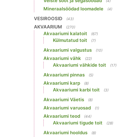
Veiste sööt ja segasöödad
(4)
Mineraalsöödad loomadele
(4)
VESIROOSID
(43)
AKVAARIUM
(270)
Akvaariumi kalatoit
(67)
Külmutatud toit
(7)
Akvaariumi valgustus
(10)
Akvaariumi vähk
(22)
Akvaariumi vähkide toit
(17)
Akvaariumi pinnas
(5)
Akvaariumi karp
(8)
Akvaariumi karbi toit
(3)
Akvaariumi Väetis
(8)
Akvaariumi varuosad
(1)
Akvaariumi teod
(44)
Akvaariumi tigude toit
(28)
Akvaariumi hooldus
(8)