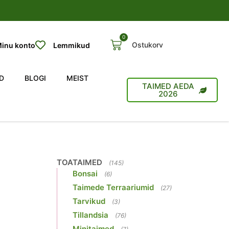
0
Ostukorv
inu konto
Lemmikud
D
BLOGI
MEIST
TAIMED AEDA
2026
TOATAIMED
(145)
Bonsai
(6)
Taimede Terraariumid
(27)
Tarvikud
(3)
Tillandsia
(76)
Minitaimed