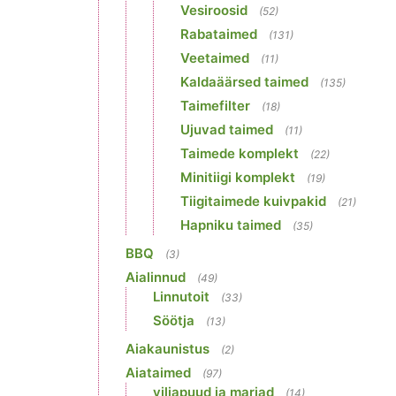
Vesiroosid
(52)
Rabataimed
(131)
Veetaimed
(11)
Kaldaäärsed taimed
(135)
Taimefilter
(18)
Ujuvad taimed
(11)
Taimede komplekt
(22)
Minitiigi komplekt
(19)
Tiigitaimede kuivpakid
(21)
Hapniku taimed
(35)
BBQ
(3)
Aialinnud
(49)
Linnutoit
(33)
Söötja
(13)
Aiakaunistus
(2)
Aiataimed
(97)
viljapuud ja marjad
(14)