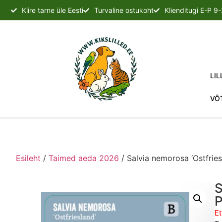
Kiire tarne üle Eesti
Turvaline ostukoht
Klienditugi E-P 9
LIL
VÕ
Esileht
/
Taimed aeda 2026
/ Salvia nemorosa ‘Ostfries
S
Et