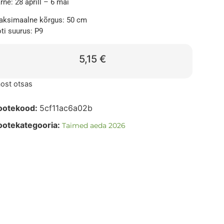
rne: 28 aprill – 6 mai
ksimaalne kõrgus: 50 cm
ti suurus: P9
5,15
€
ost otsas
ootekood:
5cf11ac6a02b
ootekategooria:
Taimed aeda 2026