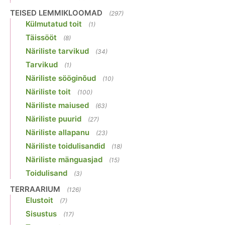
TEISED LEMMIKLOOMAD
(297)
Külmutatud toit
(1)
Täissööt
(8)
Näriliste tarvikud
(34)
Tarvikud
(1)
Näriliste sööginõud
(10)
Näriliste toit
(100)
Näriliste maiused
(63)
Näriliste puurid
(27)
Näriliste allapanu
(23)
Näriliste toidulisandid
(18)
Näriliste mänguasjad
(15)
Toidulisand
(3)
TERRAARIUM
(126)
Elustoit
(7)
Sisustus
(17)