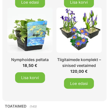
Loe edasi
Lisa korvi
Nymphoides peltata
Tiigitaimede komplekt –
18,50
€
sinised veetaimed
120,00
€
Lisa korvi
Loe edasi
TOATAIMED
(145)