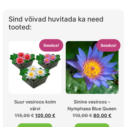
Sind võivad huvitada ka need
tooted:
Soodus!
Soodus!
Suur vesiroos kolm
Sinine vesiroos –
värvi
Nymphaea Blue Queen
115,00
€
105,00
€
110,00
€
80,00
€