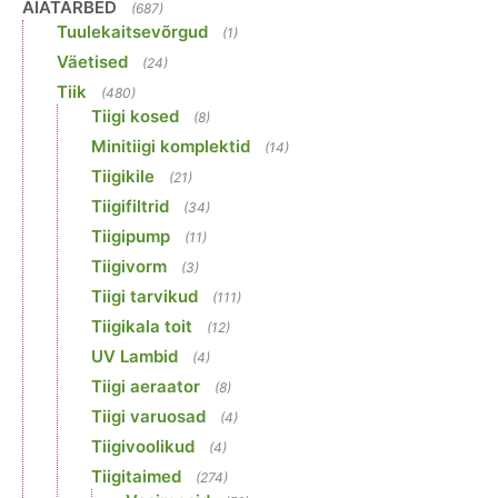
AIATARBED
(687)
Tuulekaitsevõrgud
(1)
Väetised
(24)
Tiik
(480)
Tiigi kosed
(8)
Minitiigi komplektid
(14)
Tiigikile
(21)
Tiigifiltrid
(34)
Tiigipump
(11)
Tiigivorm
(3)
Tiigi tarvikud
(111)
Tiigikala toit
(12)
UV Lambid
(4)
Tiigi aeraator
(8)
Tiigi varuosad
(4)
Tiigivoolikud
(4)
Tiigitaimed
(274)