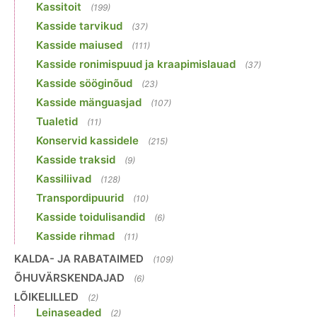
Kassitoit
(199)
Kasside tarvikud
(37)
Kasside maiused
(111)
Kasside ronimispuud ja kraapimislauad
(37)
Kasside sööginõud
(23)
Kasside mänguasjad
(107)
Tualetid
(11)
Konservid kassidele
(215)
Kasside traksid
(9)
Kassiliivad
(128)
Transpordipuurid
(10)
Kasside toidulisandid
(6)
Kasside rihmad
(11)
KALDA- JA RABATAIMED
(109)
ÕHUVÄRSKENDAJAD
(6)
LÕIKELILLED
(2)
Leinaseaded
(2)