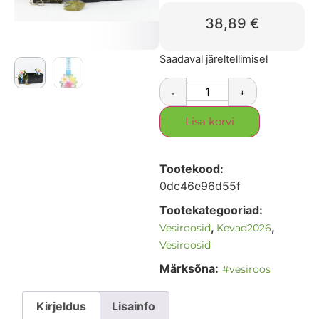
38,89
€
Saadaval järeltellimisel
-
+
Lisa korvi
Tootekood:
0dc46e96d55f
Tootekategooriad:
,
,
Vesiroosid
Kevad2026
Vesiroosid
Märksõna:
#vesiroos
Kirjeldus
Lisainfo