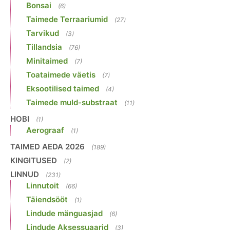
Bonsai
(6)
Taimede Terraariumid
(27)
Tarvikud
(3)
Tillandsia
(76)
Minitaimed
(7)
Toataimede väetis
(7)
Eksootilised taimed
(4)
Taimede muld-substraat
(11)
HOBI
(1)
Aerograaf
(1)
TAIMED AEDA 2026
(189)
KINGITUSED
(2)
LINNUD
(231)
Linnutoit
(66)
Täiendsööt
(1)
Lindude mänguasjad
(6)
Lindude Aksessuaarid
(3)