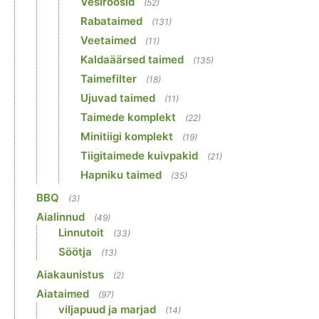
Vesiroosid
(52)
Rabataimed
(131)
Veetaimed
(11)
Kaldaäärsed taimed
(135)
Taimefilter
(18)
Ujuvad taimed
(11)
Taimede komplekt
(22)
Minitiigi komplekt
(19)
Tiigitaimede kuivpakid
(21)
Hapniku taimed
(35)
BBQ
(3)
Aialinnud
(49)
Linnutoit
(33)
Söötja
(13)
Aiakaunistus
(2)
Aiataimed
(97)
viljapuud ja marjad
(14)