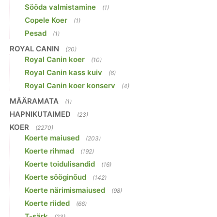
Sööda valmistamine
(1)
Copele Koer
(1)
Pesad
(1)
ROYAL CANIN
(20)
Royal Canin koer
(10)
Royal Canin kass kuiv
(6)
Royal Canin koer konserv
(4)
MÄÄRAMATA
(1)
HAPNIKUTAIMED
(23)
KOER
(2270)
Koerte maiused
(203)
Koerte rihmad
(192)
Koerte toidulisandid
(16)
Koerte sööginõud
(142)
Koerte närimismaiused
(98)
Koerte riided
(66)
T-särk
(23)