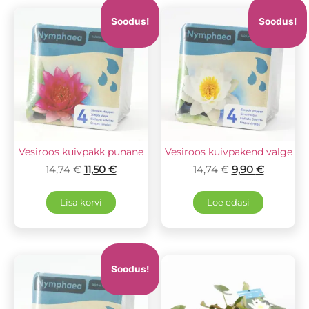
Soodus!
Soodus!
Vesiroos kuivpakk punane
Vesiroos kuivpakend valge
14,74
€
11,50
€
14,74
€
9,90
€
Lisa korvi
Loe edasi
Soodus!