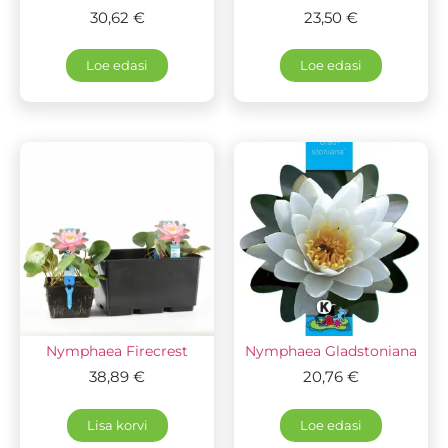
30,62
€
23,50
€
Loe edasi
Loe edasi
Nymphaea Firecrest
Nymphaea Gladstoniana
38,89
€
20,76
€
Lisa korvi
Loe edasi