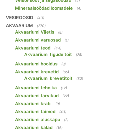
Veiste sööt ja segasöödad
(4)
Mineraalsöödad loomadele
(4)
VESIROOSID
(43)
AKVAARIUM
(270)
Akvaariumi Väetis
(8)
Akvaariumi varuosad
(1)
Akvaariumi teod
(44)
Akvaariumi tigude toit
(28)
Akvaariumi hooldus
(8)
Akvaariumi krevetid
(65)
Akvaariumi krevetitoit
(32)
Akvaariumi tehnika
(12)
Akvaariumi tarvikud
(22)
Akvaariumi krabi
(9)
Akvaariumi taimed
(43)
Akvaariumi aluskapp
(2)
Akvaariumi kalad
(16)