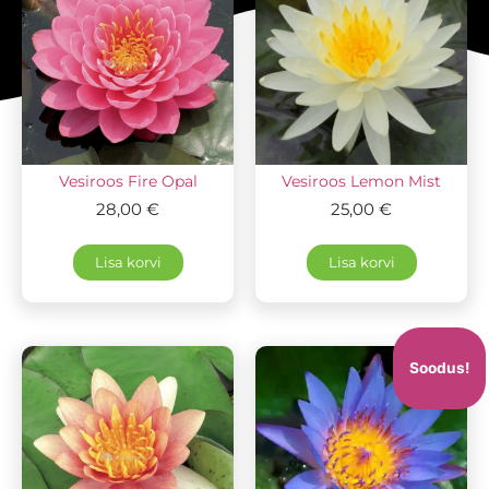
Vesiroos Fire Opal
Vesiroos Lemon Mist
28,00
€
25,00
€
Lisa korvi
Lisa korvi
Soodus!