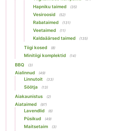
Hapniku taimed
(35)
Vesiroosid
(52)
Rabataimed
(131)
Veetaimed
(11)
Kaldaäärsed taimed
(135)
Tiigi kosed
(8)
Minitiigi komplektid
(14)
BBQ
(3)
Aialinnud
(49)
Linnutoit
(33)
Söötja
(13)
Aiakaunistus
(2)
Aiataimed
(97)
Lavendlid
(6)
Püsikud
(49)
Maitsetaim
(3)