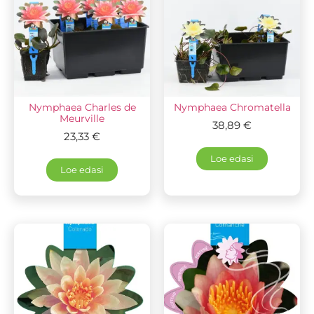
Nymphaea Charles de
Nymphaea Chromatella
Meurville
38,89
€
23,33
€
Loe edasi
Loe edasi