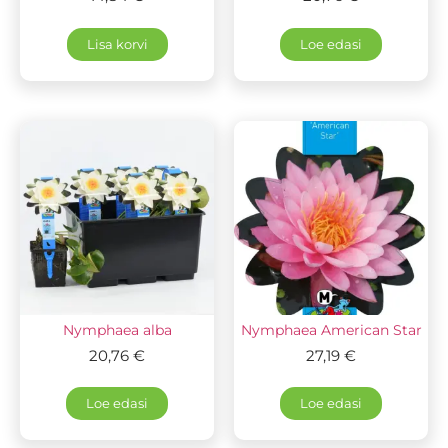
Lisa korvi
Loe edasi
Nymphaea alba
Nymphaea American Star
20,76
€
27,19
€
Loe edasi
Loe edasi