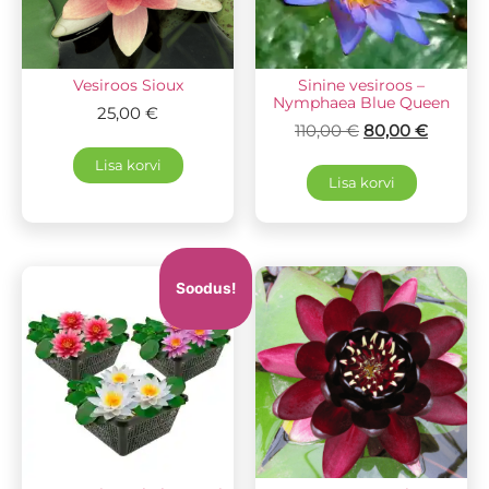
Vesiroos Sioux
Sinine vesiroos –
Nymphaea Blue Queen
25,00
€
110,00
€
80,00
€
Lisa korvi
Lisa korvi
Soodus!