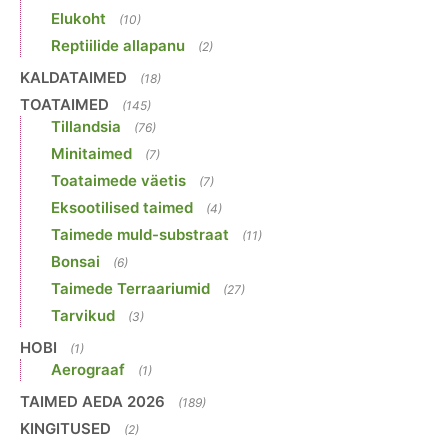
Elukoht
(10)
Reptiilide allapanu
(2)
KALDATAIMED
(18)
TOATAIMED
(145)
Tillandsia
(76)
Minitaimed
(7)
Toataimede väetis
(7)
Eksootilised taimed
(4)
Taimede muld-substraat
(11)
Bonsai
(6)
Taimede Terraariumid
(27)
Tarvikud
(3)
HOBI
(1)
Aerograaf
(1)
TAIMED AEDA 2026
(189)
KINGITUSED
(2)