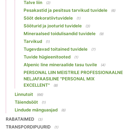
Talve liin
(2)
Pesakastid ja pesitsus tarvikud tuvidele
(6)
Sööt dekoratiivtuvidele
(1)
Sööturid ja jooturid tuvidele
(3)
Mineraalsed toidulisandid tuvidele
(9)
Tarvikud
(1)
Tugevdavad toitained tuvidele
(7)
Tuvide hügieenitooted
(1)
Alpenic line mineraalide tasu tuvile
(4)
PERSONAL LIIN MEISTRILE PROFESSIONAALNE
NELJAFAASILINE "PERSONAL MIX
EXCELLENT"
(8)
Linnutoit
(66)
Täiendsööt
(1)
Lindude mänguasjad
(6)
RABATAIMED
(3)
TRANSPORDIPUURID
(1)