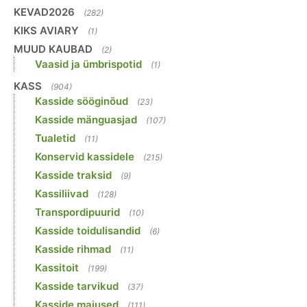
KEVAD2026
(282)
KIKS AVIARY
(1)
MUUD KAUBAD
(2)
Vaasid ja ümbrispotid
(1)
KASS
(904)
Kasside sööginõud
(23)
Kasside mänguasjad
(107)
Tualetid
(11)
Konservid kassidele
(215)
Kasside traksid
(9)
Kassiliivad
(128)
Transpordipuurid
(10)
Kasside toidulisandid
(6)
Kasside rihmad
(11)
Kassitoit
(199)
Kasside tarvikud
(37)
Kasside maiused
(111)