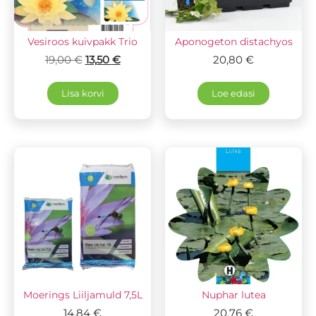
Vesiroos kuivpakk Trio
Aponogeton distachyos
19,00
€
13,50
€
20,80
€
Lisa korvi
Loe edasi
Moerings Liiljamuld 7,5L
Nuphar lutea
14,84
€
20,76
€