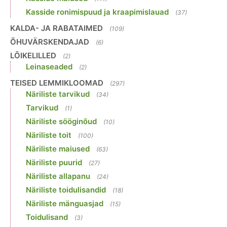
Kasside ronimispuud ja kraapimislauad
(37)
KALDA- JA RABATAIMED
(109)
ÕHUVÄRSKENDAJAD
(6)
LÕIKELILLED
(2)
Leinaseaded
(2)
TEISED LEMMIKLOOMAD
(297)
Näriliste tarvikud
(34)
Tarvikud
(1)
Näriliste sööginõud
(10)
Näriliste toit
(100)
Näriliste maiused
(63)
Näriliste puurid
(27)
Näriliste allapanu
(24)
Näriliste toidulisandid
(18)
Näriliste mänguasjad
(15)
Toidulisand
(3)