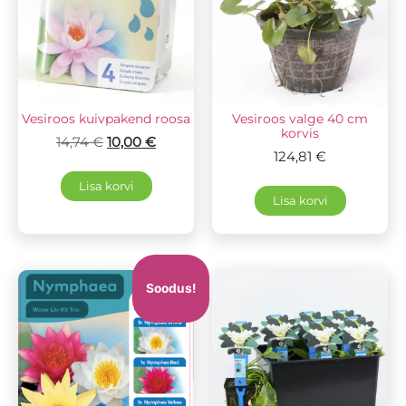
Vesiroos kuivpakend roosa
Vesiroos valge 40 cm
korvis
14,74
€
10,00
€
124,81
€
Lisa korvi
Lisa korvi
Soodus!