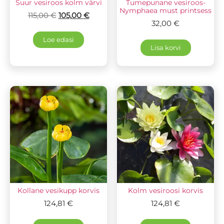
Suur vesiroos kolm värvi
Tumepunane vesiroos-
Nymphaea must printsess
115,00
€
105,00
€
32,00
€
Loe edasi
Lisa korvi
Kollane vesikupp korvis
Kolm vesiroosi korvis
124,81
€
124,81
€