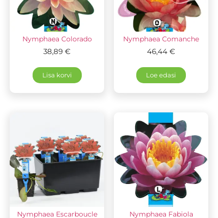
Nymphaea Colorado
Nymphaea Comanche
38,89
€
46,44
€
Lisa korvi
Loe edasi
Nymphaea Escarboucle
Nymphaea Fabiola