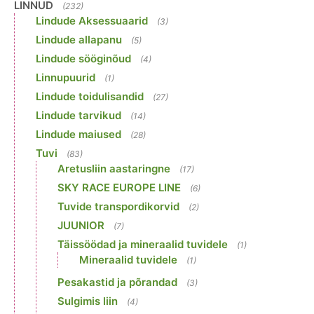
LINNUD
(232)
Lindude Aksessuaarid
(3)
Lindude allapanu
(5)
Lindude sööginõud
(4)
Linnupuurid
(1)
Lindude toidulisandid
(27)
Lindude tarvikud
(14)
Lindude maiused
(28)
Tuvi
(83)
Aretusliin aastaringne
(17)
SKY RACE EUROPE LINE
(6)
Tuvide transpordikorvid
(2)
JUUNIOR
(7)
Täissöödad ja mineraalid tuvidele
(1)
Mineraalid tuvidele
(1)
Pesakastid ja põrandad
(3)
Sulgimis liin
(4)