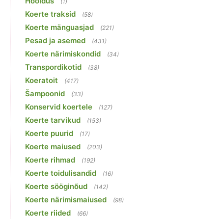
Hooldus
(1)
Koerte traksid
(58)
Koerte mänguasjad
(221)
Pesad ja asemed
(431)
Koerte närimiskondid
(34)
Transpordikotid
(38)
Koeratoit
(417)
Šampoonid
(33)
Konservid koertele
(127)
Koerte tarvikud
(153)
Koerte puurid
(17)
Koerte maiused
(203)
Koerte rihmad
(192)
Koerte toidulisandid
(16)
Koerte sööginõud
(142)
Koerte närimismaiused
(98)
Koerte riided
(66)