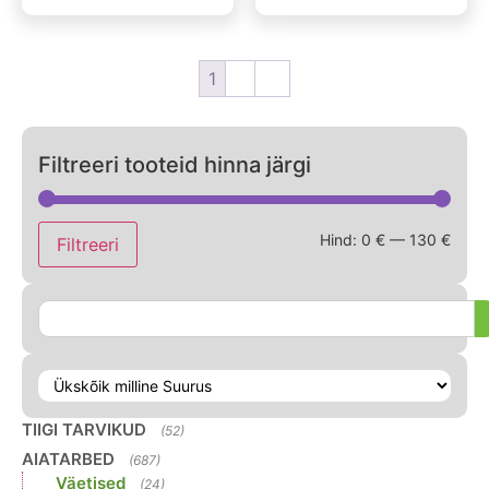
1
2
→
Filtreeri tooteid hinna järgi
Hind:
0 €
—
130 €
Filtreeri
TIIGI TARVIKUD
(52)
AIATARBED
(687)
Väetised
(24)