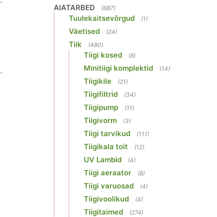
AIATARBED
(687)
Tuulekaitsevõrgud
(1)
Väetised
(24)
Tiik
(480)
Tiigi kosed
(8)
Minitiigi komplektid
(14)
Tiigikile
(21)
Tiigifiltrid
(34)
Tiigipump
(11)
Tiigivorm
(3)
Tiigi tarvikud
(111)
Tiigikala toit
(12)
UV Lambid
(4)
Tiigi aeraator
(8)
Tiigi varuosad
(4)
Tiigivoolikud
(4)
Tiigitaimed
(274)