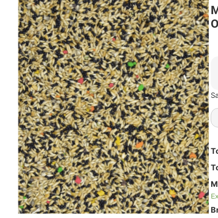
M
O
Sa
T
T
M
Ex
B