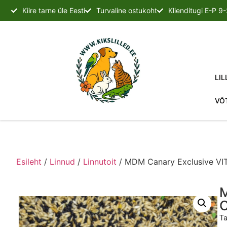
Kiire tarne üle Eesti
Turvaline ostukoht
Klienditugi E-P 9
LIL
VÕ
Esileht
/
Linnud
/
Linnutoit
/ MDM Canary Exclusive VI
M
O
Ta