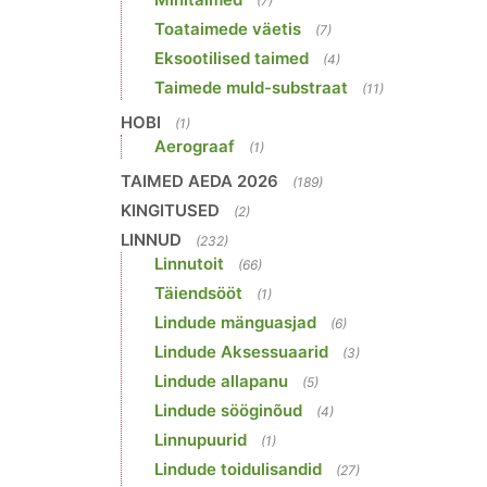
(7)
Toataimede väetis
(7)
Eksootilised taimed
(4)
Taimede muld-substraat
(11)
HOBI
(1)
Aerograaf
(1)
TAIMED AEDA 2026
(189)
KINGITUSED
(2)
LINNUD
(232)
Linnutoit
(66)
Täiendsööt
(1)
Lindude mänguasjad
(6)
Lindude Aksessuaarid
(3)
Lindude allapanu
(5)
Lindude sööginõud
(4)
Linnupuurid
(1)
Lindude toidulisandid
(27)