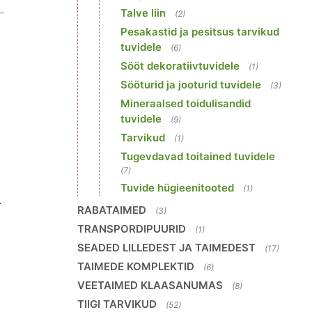
Talve liin
(2)
Pesakastid ja pesitsus tarvikud
tuvidele
(6)
Sööt dekoratiivtuvidele
(1)
Sööturid ja jooturid tuvidele
(3)
Mineraalsed toidulisandid
tuvidele
(9)
Tarvikud
(1)
Tugevdavad toitained tuvidele
(7)
Tuvide hügieenitooted
(1)
.
RABATAIMED
(3)
TRANSPORDIPUURID
(1)
SEADED LILLEDEST JA TAIMEDEST
(17)
TAIMEDE KOMPLEKTID
(6)
VEETAIMED KLAASANUMAS
(8)
TIIGI TARVIKUD
(52)