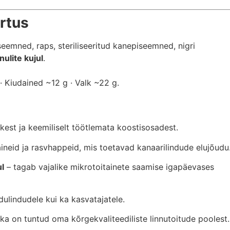
ärtus
seemned, raps, steriliseeritud kanepiseemned, nigri
nulite kujul
.
· Kiudained ~12 g · Valk ~22 g.
kest ja keemiliselt töötlemata koostisosadest.
aineid ja rasvhappeid, mis toetavad kanaarilindude elujõudu
ul
– tagab vajalike mikrotoitainete saamise igapäevases
dulindudele kui ka kasvatajatele.
 on tuntud oma kõrgekvaliteediliste linnutoitude poolest.