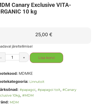
DM Canary Exclusive VITA-
RGANIC 10 kg
25,00
€
adaval järeltellimisel
-
+
Lisa korvi
ootekood:
MDMKE
ootekategooria:
Linnutoit
ärksõnad:
,
,
#papagoi
#papagoi toit
#Canary
,
clusive 10kg
#MDM
ränd:
MDM