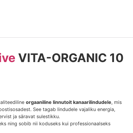
ive
VITA-ORGANIC 10
liteediline
orgaaniline linnutoit kanaarilindudele
, mis
oostisosadest. See tagab lindudele vajaliku energia,
rvist ja säravat sulestikku.
s ning sobib nii koduseks kui professionaalseks