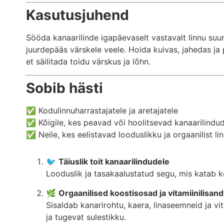
Kasutusjuhend
Sööda kanaarilinde igapäevaselt vastavalt linnu suur
juurdepääs värskele veele. Hoida kuivas, jahedas ja
et säilitada toidu värskus ja lõhn.
Sobib hästi
✅ Kodulinnuharrastajatele ja aretajatele
✅ Kõigile, kes peavad või hoolitsevad kanaarilindu
✅ Neile, kes eelistavad looduslikku ja orgaanilist li
🐦
Täiuslik toit kanaarilindudele
Looduslik ja tasakaalustatud segu, mis katab 
🌿
Orgaanilised koostisosad ja vitamiinilisand
Sisaldab kanarirohtu, kaera, linaseemneid ja vit
ja tugevat sulestikku.