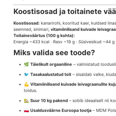
Koostisosad ja toitainete vä
Koostisosad:
kanarirohi, kooritud kaer, kuldsed lina
seemned, sinimari,
vitamiinilisand kuivade leivagraa
Toitaineväärtus (100 g kohta):
Energia ~433 kcal · Rasv ~19 g · Süsivesikud ~44 g 
Miks valida see toode?
🌿
Täielikult orgaaniline
– valmistatud loodusli
🐦
Tasakaalustatud toit
– sisaldab valke, kiud
💪
Vitamiinilisand kuivade leivagraanulite kuj
toidus.
🏡
Suur 10 kg pakend
– sobib ideaalselt nii ko
🇵🇱
Usaldusväärne Euroopa tootja
– MDM Polska