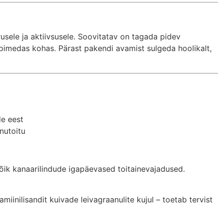
usele ja aktiivsusele. Soovitatav on tagada pidev
 pimedas kohas. Pärast pakendi avamist sulgeda hoolikalt,
de eest
nnutoitu
kõik kanaarilindude igapäevased toitainevajadused.
amiinilisandit kuivade leivagraanulite kujul – toetab tervist