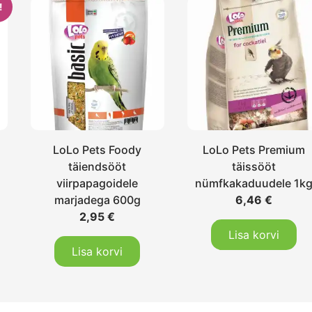
!
LoLo Pets Foody
LoLo Pets Premium
täiendsööt
täissööt
viirpapagoidele
nümfkakaduudele 1k
marjadega 600g
6,46
€
2,95
€
Lisa korvi
Lisa korvi