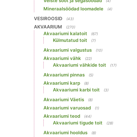
Veiste sööt ja segasöödad
(4)
Mineraalsöödad loomadele
(4)
VESIROOSID
(43)
AKVAARIUM
(270)
Akvaariumi kalatoit
(67)
Külmutatud toit
(7)
Akvaariumi valgustus
(10)
Akvaariumi vähk
(22)
Akvaariumi vähkide toit
(17)
Akvaariumi pinnas
(5)
Akvaariumi karp
(8)
Akvaariumi karbi toit
(3)
Akvaariumi Väetis
(8)
Akvaariumi varuosad
(1)
Akvaariumi teod
(44)
Akvaariumi tigude toit
(28)
Akvaariumi hooldus
(8)