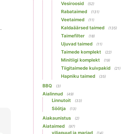
Vesiroosid
(52)
Rabataimed
(131)
Veetaimed
(11)
Kaldaäärsed taimed
(135)
Taimefilter
(18)
Ujuvad taimed
(11)
Taimede komplekt
(22)
Minitiigi komplekt
(19)
Tiigitaimede kuivpakid
(21)
Hapniku taimed
(35)
BBQ
(3)
Aialinnud
(49)
Linnutoit
(33)
Söötja
(13)
Aiakaunistus
(2)
Aiataimed
(97)
viljapuud ja marjad
(14)