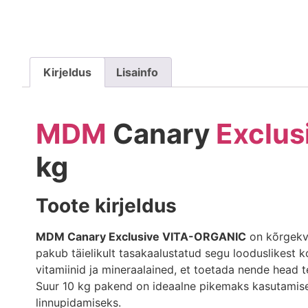
Kirjeldus
Lisainfo
MDM
Canary
Exclus
kg
Toote kirjeldus
MDM Canary Exclusive VITA-ORGANIC
on kõrgekva
pakub täielikult tasakaalustatud segu looduslikest k
vitamiinid ja mineraalained, et toetada nende head te
Suur 10 kg pakend on ideaalne pikemaks kasutamisek
linnupidamiseks.