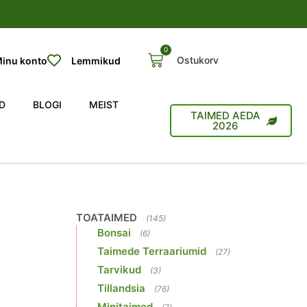
0
Ostukorv
inu konto
Lemmikud
D
BLOGI
MEIST
TAIMED AEDA
2026
TOATAIMED
(145)
Bonsai
(6)
Taimede Terraariumid
(27)
Tarvikud
(3)
Tillandsia
(76)
Minitaimed