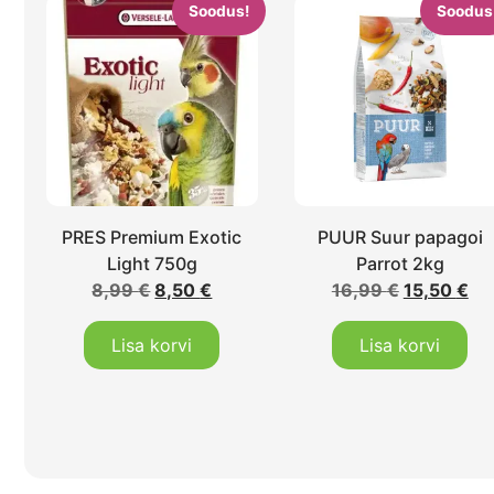
Soodus!
Soodus
PRES Premium Exotic
PUUR Suur papagoi
Light 750g
Parrot 2kg
8,99
€
8,50
€
16,99
€
15,50
€
Lisa korvi
Lisa korvi