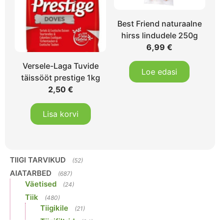
Best Friend naturaalne
hirss lindudele 250g
6,99
€
Versele-Laga Tuvide
Loe edasi
täissööt prestige 1kg
2,50
€
Lisa korvi
TIIGI TARVIKUD
(52)
AIATARBED
(687)
Väetised
(24)
Tiik
(480)
Tiigikile
(21)