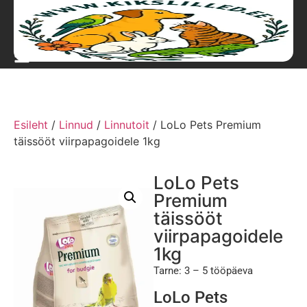
Esileht
/
Linnud
/
Linnutoit
/ LoLo Pets Premium
täissööt viirpapagoidele 1kg
LoLo Pets
Premium
täissööt
viirpapagoidele
1kg
Tarne: 3 – 5 tööpäeva
LoLo Pets