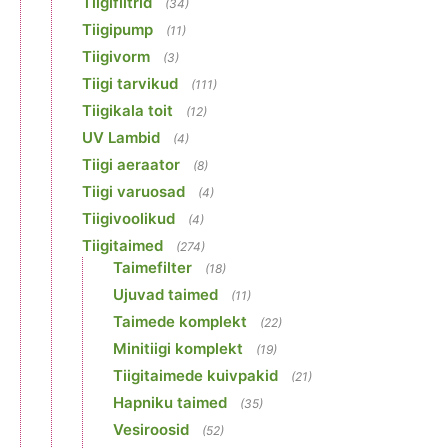
Tiigifiltrid
(34)
Tiigipump
(11)
Tiigivorm
(3)
Tiigi tarvikud
(111)
Tiigikala toit
(12)
UV Lambid
(4)
Tiigi aeraator
(8)
Tiigi varuosad
(4)
Tiigivoolikud
(4)
Tiigitaimed
(274)
Taimefilter
(18)
Ujuvad taimed
(11)
Taimede komplekt
(22)
Minitiigi komplekt
(19)
Tiigitaimede kuivpakid
(21)
Hapniku taimed
(35)
Vesiroosid
(52)