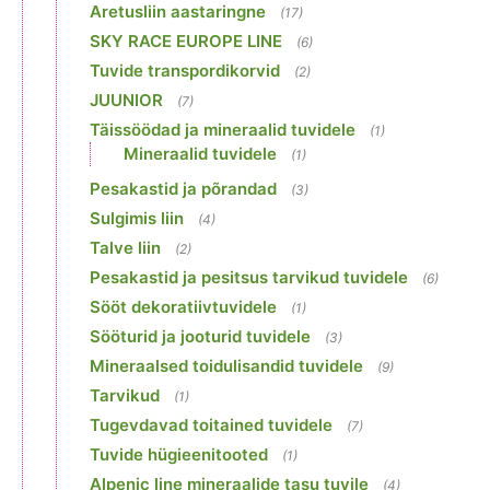
Aretusliin aastaringne
(17)
SKY RACE EUROPE LINE
(6)
Tuvide transpordikorvid
(2)
JUUNIOR
(7)
Täissöödad ja mineraalid tuvidele
(1)
Mineraalid tuvidele
(1)
Pesakastid ja põrandad
(3)
Sulgimis liin
(4)
Talve liin
(2)
Pesakastid ja pesitsus tarvikud tuvidele
(6)
Sööt dekoratiivtuvidele
(1)
Sööturid ja jooturid tuvidele
(3)
Mineraalsed toidulisandid tuvidele
(9)
Tarvikud
(1)
Tugevdavad toitained tuvidele
(7)
Tuvide hügieenitooted
(1)
Alpenic line mineraalide tasu tuvile
(4)