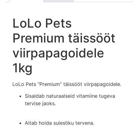
LoLo Pets
Premium täissööt
viirpapagoidele
1kg
LoLo Pets “Premium” täissööt viirpapagoidele.
Sisaldab naturaalseid vitamiine tugeva
tervise jaoks.
Aitab hoida sulestiku tervena.