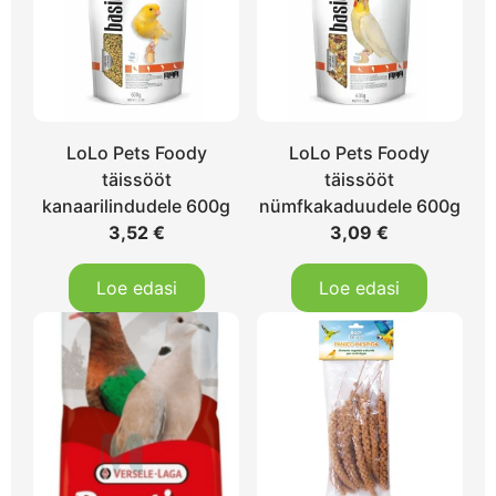
LoLo Pets Foody
LoLo Pets Foody
täissööt
täissööt
kanaarilindudele 600g
nümfkakaduudele 600g
3,52
€
3,09
€
Loe edasi
Loe edasi