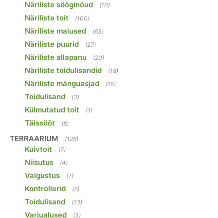
Näriliste sööginõud
(10)
Näriliste toit
(100)
Näriliste maiused
(63)
Näriliste puurid
(27)
Näriliste allapanu
(20)
Näriliste toidulisandid
(18)
Näriliste mänguasjad
(15)
Toidulisand
(3)
Külmutatud toit
(1)
Täissööt
(8)
TERRAARIUM
(126)
Kuivtoit
(7)
Niisutus
(4)
Valgustus
(7)
Kontrollerid
(2)
Toidulisand
(13)
Varjualused
(3)