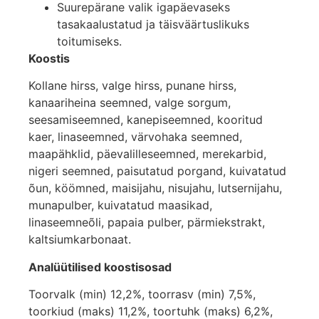
Suurepärane valik igapäevaseks
tasakaalustatud ja täisväärtuslikuks
toitumiseks.
Koostis
Kollane hirss, valge hirss, punane hirss,
kanaariheina seemned, valge sorgum,
seesamiseemned, kanepiseemned, kooritud
kaer, linaseemned, värvohaka seemned,
maapähklid, päevalilleseemned, merekarbid,
nigeri seemned, paisutatud porgand, kuivatatud
õun, köömned, maisijahu, nisujahu, lutsernijahu,
munapulber, kuivatatud maasikad,
linaseemneõli, papaia pulber, pärmiekstrakt,
kaltsiumkarbonaat.
Analüütilised koostisosad
Toorvalk (min) 12,2%, toorrasv (min) 7,5%,
toorkiud (maks) 11,2%, toortuhk (maks) 6,2%,