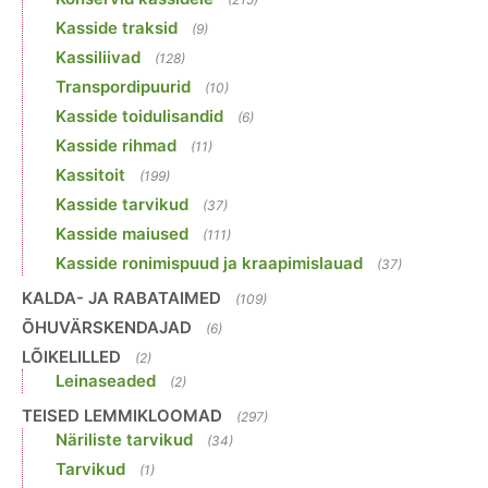
Kasside traksid
(9)
Kassiliivad
(128)
Transpordipuurid
(10)
Kasside toidulisandid
(6)
Kasside rihmad
(11)
Kassitoit
(199)
Kasside tarvikud
(37)
Kasside maiused
(111)
Kasside ronimispuud ja kraapimislauad
(37)
KALDA- JA RABATAIMED
(109)
ÕHUVÄRSKENDAJAD
(6)
LÕIKELILLED
(2)
Leinaseaded
(2)
TEISED LEMMIKLOOMAD
(297)
Näriliste tarvikud
(34)
Tarvikud
(1)