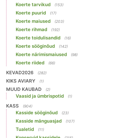
Koerte tarvikud
(153)
Koerte puurid
(17)
Koerte maiused
(203)
Koerte rihmad
(192)
Koerte toidulisandid
(16)
Koerte sööginõud
(142)
Koerte närimismaiused
(98)
Koerte riided
(66)
KEVAD2026
(282)
KIKS AVIARY
(1)
MUUD KAUBAD
(2)
Vaasid ja ümbrispotid
(1)
KASS
(904)
Kasside sööginõud
(23)
Kasside mänguasjad
(107)
Tualetid
(11)
Konservid kassidele
(215)