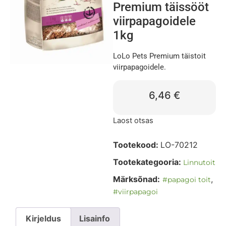
Premium täissööt
viirpapagoidele
1kg
LoLo Pets Premium täistoit
viirpapagoidele.
6,46
€
Laost otsas
Tootekood:
LO-70212
Tootekategooria:
Linnutoit
Märksõnad:
,
#papagoi toit
#viirpapagoi
Kirjeldus
Lisainfo