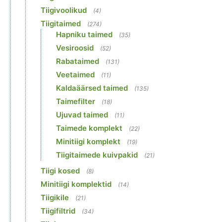
Tiigivoolikud
(4)
Tiigitaimed
(274)
Hapniku taimed
(35)
Vesiroosid
(52)
Rabataimed
(131)
Veetaimed
(11)
Kaldaäärsed taimed
(135)
Taimefilter
(18)
Ujuvad taimed
(11)
Taimede komplekt
(22)
Minitiigi komplekt
(19)
Tiigitaimede kuivpakid
(21)
Tiigi kosed
(8)
Minitiigi komplektid
(14)
Tiigikile
(21)
Tiigifiltrid
(34)