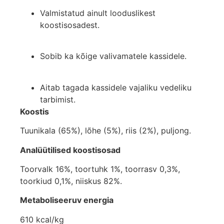
Valmistatud ainult looduslikest
koostisosadest.
Sobib ka kõige valivamatele kassidele.
Aitab tagada kassidele vajaliku vedeliku
tarbimist.
Koostis
Tuunikala (65%), lõhe (5%), riis (2%), puljong.
Analüütilised koostisosad
Toorvalk 16%, toortuhk 1%, toorrasv 0,3%,
toorkiud 0,1%, niiskus 82%.
Metaboliseeruv energia
610 kcal/kg