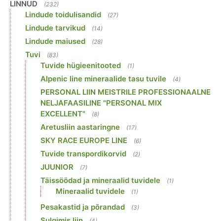
LINNUD
(232)
Lindude toidulisandid
(27)
Lindude tarvikud
(14)
Lindude maiused
(28)
Tuvi
(83)
Tuvide hügieenitooted
(1)
Alpenic line mineraalide tasu tuvile
(4)
PERSONAL LIIN MEISTRILE PROFESSIONAALNE
NELJAFAASILINE "PERSONAL MIX
EXCELLENT"
(8)
Aretusliin aastaringne
(17)
SKY RACE EUROPE LINE
(6)
Tuvide transpordikorvid
(2)
JUUNIOR
(7)
Täissöödad ja mineraalid tuvidele
(1)
Mineraalid tuvidele
(1)
Pesakastid ja põrandad
(3)
Sulgimis liin
(4)