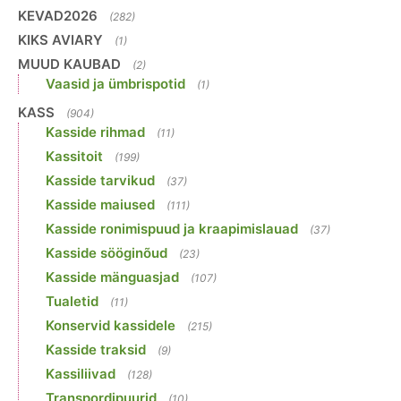
KEVAD2026
(282)
KIKS AVIARY
(1)
MUUD KAUBAD
(2)
Vaasid ja ümbrispotid
(1)
KASS
(904)
Kasside rihmad
(11)
Kassitoit
(199)
Kasside tarvikud
(37)
Kasside maiused
(111)
Kasside ronimispuud ja kraapimislauad
(37)
Kasside sööginõud
(23)
Kasside mänguasjad
(107)
Tualetid
(11)
Konservid kassidele
(215)
Kasside traksid
(9)
Kassiliivad
(128)
Transpordipuurid
(10)