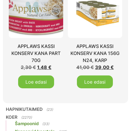
APPLAWS KASSI
APPLAWS KASSI
KONSERV KANA PART
KONSERV KANA 156G
70G
N24, KARP
2,30
€
1,48
€
41,00
€
39,00
€
Loe edasi
Loe edasi
HAPNIKUTAIMED
(23)
KOER
(2270)
Šampoonid
(33)