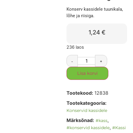
Konserv kassidele tuunikala,
lõhe ja riisiga.
1,24
€
236 laos
-
+
Lisa korvi
Tootekood:
12838
Tootekategooria:
Konservid kassidele
Märksõnad:
,
#kass
,
#konservid kassidele
#Kassi