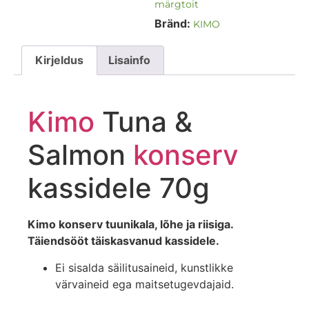
märgtoit
Bränd:
KIMO
Kirjeldus
Lisainfo
Kimo
Tuna &
Salmon
konserv
kassidele 70g
Kimo konserv tuunikala, lõhe ja riisiga.
Täiendsööt täiskasvanud kassidele.
Ei sisalda säilitusaineid, kunstlikke
värvaineid ega maitsetugevdajaid.