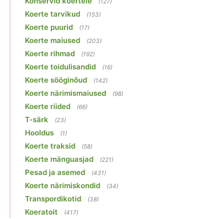
Konservid koertele
(127)
Koerte tarvikud
(153)
Koerte puurid
(17)
Koerte maiused
(203)
Koerte rihmad
(192)
Koerte toidulisandid
(16)
Koerte sööginõud
(142)
Koerte närimismaiused
(98)
Koerte riided
(66)
T-särk
(23)
Hooldus
(1)
Koerte traksid
(58)
Koerte mänguasjad
(221)
Pesad ja asemed
(431)
Koerte närimiskondid
(34)
Transpordikotid
(38)
Koeratoit
(417)