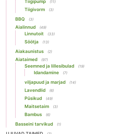
Tiigipump
(11)
Tiigivorm
(3)
BBQ
(3)
Aialinnud
(49)
Linnutoit
(33)
Söötja
(13)
Aiakaunistus
(2)
Aiataimed
(97)
Seemned ja lillesibulad
(19)
Idandamine
(7)
viljapuud ja marjad
(14)
Lavendlid
(6)
Püsikud
(49)
Maitsetaim
(3)
Bambus
(6)
Basseini tarvikud
(1)
UJUVAD TAIMED
(7)