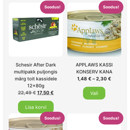
Soodus!
Soodus!
Schesir After Dark
APPLAWS KASSI
multipakk puljongis
KONSERV KANA
märg toit kassidele
1,48
€
–
2,30
€
12x80g
22,49
€
17,50
€
Vali
Lisa korvi
Soodus!
Soodus!