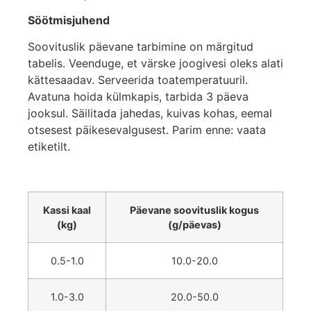
Söötmisjuhend
Soovituslik päevane tarbimine on märgitud
tabelis. Veenduge, et värske joogivesi oleks alati
kättesaadav. Serveerida toatemperatuuril.
Avatuna hoida külmkapis, tarbida 3 päeva
jooksul. Säilitada jahedas, kuivas kohas, eemal
otsesest päikesevalgusest. Parim enne: vaata
etiketilt.
Kassi kaal
Päevane soovituslik kogus
(kg)
(g/päevas)
0.5-1.0
10.0-20.0
1.0-3.0
20.0-50.0