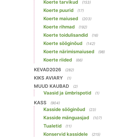
Koerte tarvikud
(153)
Koerte puurid
(17)
Koerte maiused
(203)
Koerte rihmad
(192)
Koerte toidulisandid
(16)
Koerte sööginõud
(142)
Koerte närimismaiused
(98)
Koerte riided
(66)
KEVAD2026
(282)
KIKS AVIARY
(1)
MUUD KAUBAD
(2)
Vaasid ja ümbrispotid
(1)
KASS
(904)
Kasside sööginõud
(23)
Kasside mänguasjad
(107)
Tualetid
(11)
Konservid kassidele
(215)