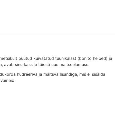
etsikult püütud kuivatatud tuunikalast (bonito helbed) ja
a, avab sinu kassile täiesti uue maitseelamuse.
dukorda hüdreeriva ja maitsva lisandiga, mis ei sisalda
rvaineid.