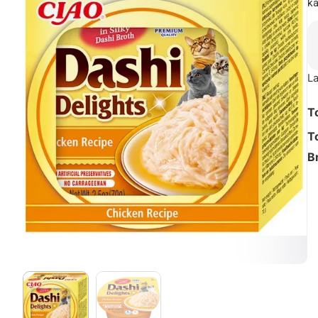
ka
La
T
T
B