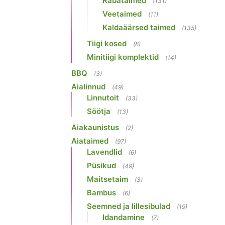
Rabataimed
(131)
Veetaimed
(11)
Kaldaäärsed taimed
(135)
Tiigi kosed
(8)
Minitiigi komplektid
(14)
BBQ
(3)
Aialinnud
(49)
Linnutoit
(33)
Söötja
(13)
Aiakaunistus
(2)
Aiataimed
(97)
Lavendlid
(6)
Püsikud
(49)
Maitsetaim
(3)
Bambus
(6)
Seemned ja lillesibulad
(19)
Idandamine
(7)