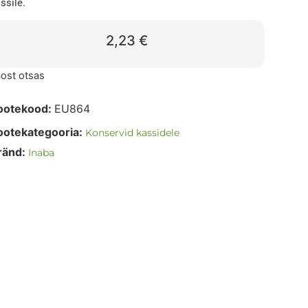
ssile.
2,23
€
ost otsas
ootekood:
EU864
ootekategooria:
Konservid kassidele
ränd:
Inaba