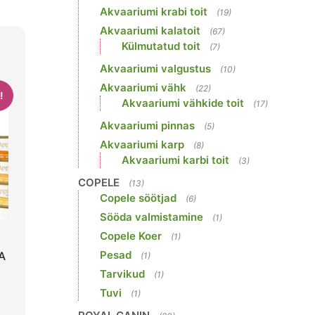
Akvaariumi krabi toit
(19)
Akvaariumi kalatoit
(67)
Külmutatud toit
(7)
Akvaariumi valgustus
(10)
Akvaariumi vähk
(22)
!
Akvaariumi vähkide toit
(17)
Akvaariumi pinnas
(5)
Akvaariumi karp
(8)
Akvaariumi karbi toit
(3)
COPELE
(13)
Copele söötjad
(6)
Sööda valmistamine
(1)
Copele Koer
(1)
Pesad
A
(1)
Tarvikud
(1)
Tuvi
(1)