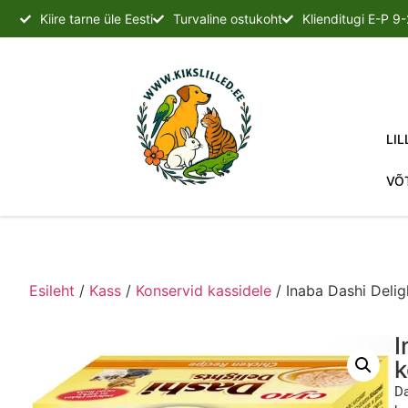
Kiire tarne üle Eesti
Turvaline ostukoht
Klienditugi E-P 9
LIL
VÕ
Esileht
/
Kass
/
Konservid kassidele
/ Inaba Dashi Delig
I
k
Da