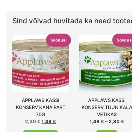
Sind võivad huvitada ka need toote
Soodus!
Soodus
APPLAWS KASSI
APPLAWS KASSI
KONSERV KANA PART
KONSERV TUUNIKAL
70G
VETIKAS
2,30
€
1,48
€
1,48
€
–
2,30
€