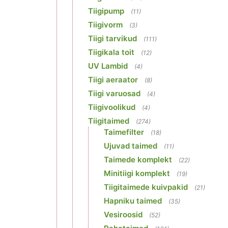
Tiigipump
(11)
Tiigivorm
(3)
Tiigi tarvikud
(111)
Tiigikala toit
(12)
UV Lambid
(4)
Tiigi aeraator
(8)
Tiigi varuosad
(4)
Tiigivoolikud
(4)
Tiigitaimed
(274)
Taimefilter
(18)
Ujuvad taimed
(11)
Taimede komplekt
(22)
Minitiigi komplekt
(19)
Tiigitaimede kuivpakid
(21)
Hapniku taimed
(35)
Vesiroosid
(52)