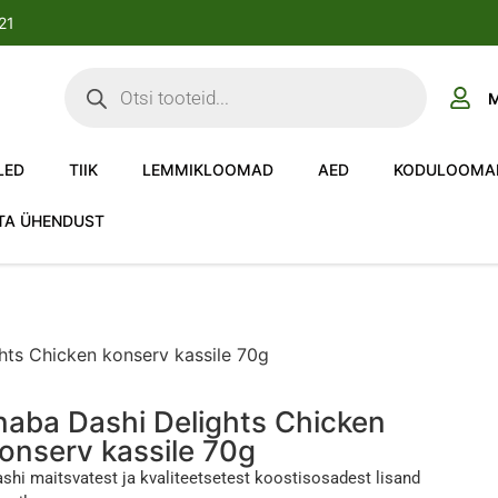
-21
M
LED
TIIK
LEMMIKLOOMAD
AED
KODULOOMA
TA ÜHENDUST
hts Chicken konserv kassile 70g
naba Dashi Delights Chicken
onserv kassile 70g
shi maitsvatest ja kvaliteetsetest koostisosadest lisand