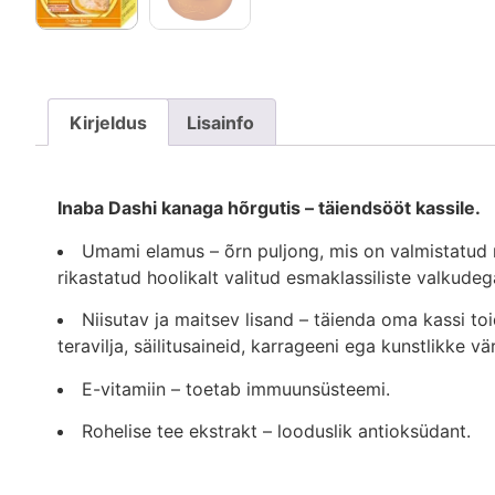
Kirjeldus
Lisainfo
Inaba Dashi kanaga hõrgutis – täiendsööt kassile.
Umami elamus – õrn puljong, mis on valmistatud m
rikastatud hoolikalt valitud esmaklassiliste valkudeg
Niisutav ja maitsev lisand – täienda oma kassi toi
teravilja, säilitusaineid, karrageeni ega kunstlikke vä
E-vitamiin – toetab immuunsüsteemi.
Rohelise tee ekstrakt – looduslik antioksüdant.