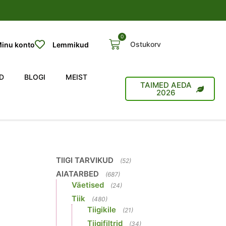
0
Ostukorv
inu konto
Lemmikud
D
BLOGI
MEIST
TAIMED AEDA
2026
TIIGI TARVIKUD
(52)
AIATARBED
(687)
Väetised
(24)
Tiik
(480)
Tiigikile
(21)
Tiigifiltrid
(34)