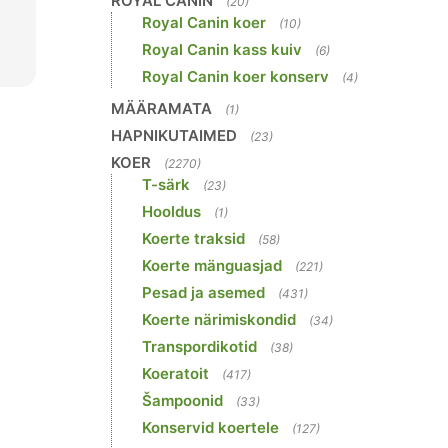
ROYAL CANIN
(20)
Royal Canin koer
(10)
Royal Canin kass kuiv
(6)
Royal Canin koer konserv
(4)
MÄÄRAMATA
(1)
HAPNIKUTAIMED
(23)
KOER
(2270)
T-särk
(23)
Hooldus
(1)
Koerte traksid
(58)
Koerte mänguasjad
(221)
Pesad ja asemed
(431)
Koerte närimiskondid
(34)
Transpordikotid
(38)
Koeratoit
(417)
Šampoonid
(33)
Konservid koertele
(127)