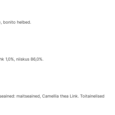
, bonito helbed.
hk 1,0%, niiskus 86,0%.
eained: maitseained, Camellia thea Link. Toitainelised