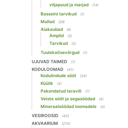
viljapuud ja marjad
(14)
Basseini tarvikud
(1)
Mullad
(29)
Aiakaubad
(6)
Amplid
(3)
Tarvikud
(3)
Tuulekaitsevõrgud
(1)
UJUVAD TAIMED
(7)
KODULOOMAD
(41)
Kodulindude sööt
(24)
Küülik
(3)
Pakendatud teravili
(7)
Veiste sööt ja segasöödad
(4)
Mineraalsöödad loomadele
(4)
VESIROOSID
(43)
AKVAARIUM
(270)