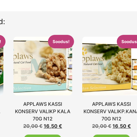
d:
!
Soodus!
Soodus
APPLAWS KASSI
APPLAWS KASSI
A
KONSERV VALIKP KALA
KONSERV VALIKP.KAN
70G N12
70G N12
20,00
€
16,50
€
20,00
€
16,50
€